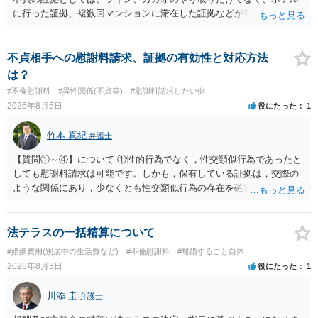
に行った証拠、複数回マンションに滞在した証拠などが有効です。 不
貞の証拠があれば、離婚をさらに有利に進める（離婚したい時期に離
婚する、慰謝料をとるなど）ことができると思われます。 ただし、不
貞発覚後、長期間同居を続けると、不貞を許したとの評価につながる
不貞相手への慰謝料請求、証拠の有効性と対応方法
場合がありますので、ご注意ください。 以上、ご参考まで。
は？
#不倫慰謝料
#異性関係(不貞等)
#慰謝料請求したい側
2026年8月5日
役にたった
1
竹本 真紀
弁護士
【質問①～④】について ①性的行為でなく，性交類似行為であったと
しても慰謝料請求は可能です。しかも，保有している証拠は，交際の
ような関係にあり，少なくとも性交類似行為の存在を確実に証明でき
るものです（裏を返せば，証拠で認められる範囲でしか認めていない
ことを窺わせるものです。）。ですから，慰謝料請求を進めることで
よいと思います。 ただ．慰謝料額については，婚姻破綻に至っていな
法テラスの一括精算について
いとして，この点を考慮されることになるかもしれません。 ②夫との
#婚姻費用(別居中の生活費など)
#不倫慰謝料
#離婚すること自体
今後のことを考えて書いてもらうか否かを検討するのがよいと思いま
2026年8月3日
役にたった
1
す。今ある証拠以上のことを証明（証明力を強めることも含む）でき
るのであれば，前向きに検討を進めるという考え方でもよいでしょ
川添 圭
弁護士
う。慰謝料請求としては証拠として使えることが前提であり，その価
値と夫との関係との均衡のように思います。 ③行政書士に委任をして