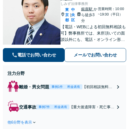
しみず法律事務所
銀座駅
か
営業時間：10:00
東
中
~19:00（平日）
京
央
ら徒歩3
|
都
区
分
【電話・WEBによる初回無料相談も
可】弊事務所では、来所頂いての面
談以外にも、電話・オンライン形式
での初回無料相談も実施中。すぐに
弁護士にご相談頂くことで、今のご
電話でお問い合わせ
メールでお問い合わせ
不安が和らぐとともに、問題解決の
ために前に進むことができます。
注力分野
離婚・男女問題
【初回相談無料】
事例1件
料金表有
【電話・オンライ
ン相談対応】あな
たにとって有利な
交通事故
【重大後遺障害・死亡事案
事例7件
料金表有
条件で離婚ができ
などの実績多数】「被害者
るよう、経験豊富
救済を第一に」一日でも早
な弁護士が多角的
他6分野を表示
く日常を取り戻せるよう、
な視点でアドバイ