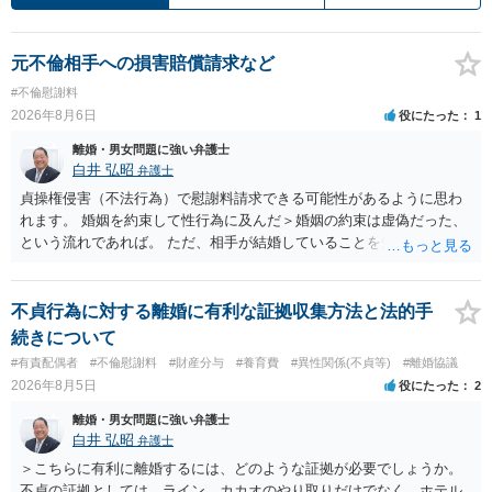
元不倫相手への損害賠償請求など
#不倫慰謝料
2026年8月6日
役にたった
1
離婚・男女問題に強い弁護士
白井 弘昭
弁護士
貞操権侵害（不法行為）で慰謝料請求できる可能性があるように思わ
れます。 婚姻を約束して性行為に及んだ＞婚姻の約束は虚偽だった、
という流れであれば。 ただ、相手が結婚していることを知って行為に
及んでいるのであれば、婚姻できないことについて相談者さんの帰責
性も認められそうですので、あまり慰謝料は高額にならないように思
われます。 一度、最寄りの弁護士に相談してみてください。
不貞行為に対する離婚に有利な証拠収集方法と法的手
続きについて
#有責配偶者
#不倫慰謝料
#財産分与
#養育費
#異性関係(不貞等)
#離婚協議
2026年8月5日
役にたった
2
離婚・男女問題に強い弁護士
白井 弘昭
弁護士
＞こちらに有利に離婚するには、どのような証拠が必要でしょうか。
不貞の証拠としては、ライン、カカオのやり取りだけでなく、ホテル