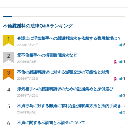
不倫慰謝料の法律Q&Aランキング
1
弁護士に浮気相手への慰謝料請求を依頼する費用相場は？
5
2026年7月28日
2
元不倫相手への損害賠償請求など
1
2026年8月6日
3
不倫の慰謝料請求に対する減額交渉の可能性と対策
1
2026年7月31日
4
浮気相手への慰謝料請求のための証拠集めと探偵選び
3
2026年7月26日
5
不貞行為に対する離婚に有利な証拠収集方法と法的手続きについて
2
2026年8月5日
6
不貞に関する示談書と示談金について