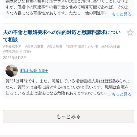
報酬及び立替金の精算は法テラスの決定と指示に基づくことになりま
いるのであれば，どのような内容の委任なのか不明ですが，その行政
すが、償還中の関連事件の着手金を含めて精算可能であれば、そのよ
書士との協議になると思います。請求するか，訴訟にするか，その点
うな内容になる可能性があります。ただし、他の関連事件でも相手方
の見極めや，相手方は性交類似行為は認めているのか，それさえも否
から金銭を取得できる場合には個別に考える場合もあります。個別事
定しているのかによって，考え方・進め方は変わってくると思いま
情によって対応が違いますので、法テラスへお尋ねいただいた方が確
す。 ④性交類似行為を認めているにもかかわらず支払を拒否するので
実です。
夫の不倫と離婚要求への法的対応と慰謝料請求につい
あれば，本人（行政書士でも同じだと思います。）への対応ではあま
て相談
り変わらないように思います。減額で折り合えるなら本人様の交渉で
#不倫慰謝料
#悪意の遺棄
#育児放棄
#慰謝料請求したい側
#婚外の妊娠
もよいように思いますが，ゼロかどうかの観点であれば，訴訟に進む
#異性関係(不貞等)
しかなくなるようにも思います。そうしますと，お近くの弁護士に相
2026年8月2日
談して進めることを検討した方がよいようにも思います。
肥田 弘昭
弁護士
質問1は可能です。また、同居している場合破綻抗弁はほぼ認められま
せん。質問２は自宅に請求するのはよいかと思います。職場は自宅を
知っている以上は違法になる危険もありますのでしない方が良いで
す。質問３は可能かと思います。質問４は悪意の遺棄などに該当する
かと思います。有責配偶者ですので相手方からの離婚は拒否しても仮
に訴訟されても法的に成立しません。質問５は認知すると養育費支払
もっとみる
い、相続権が発生します。合意があれば法的に可能ですが法律で強制
することはできません。質問６は可能です。質問７は不貞行為の写真
データ（ハメ撮り）、第三者撮影の腕組み写真、夫の自白録音まであ
るのであれば十分かと思います。ご参考にしてください。