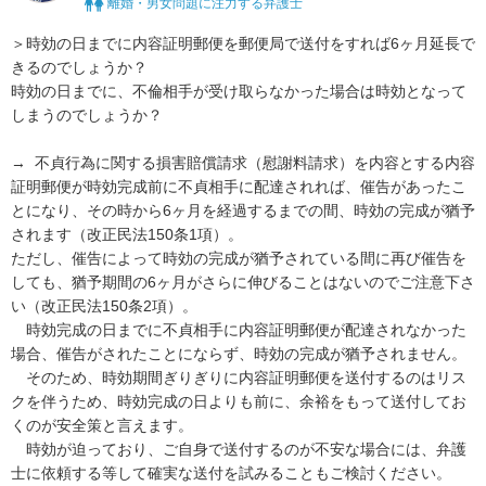
離婚・男女問題に注力する弁護士
＞時効の日までに内容証明郵便を郵便局で送付をすれば6ヶ月延長で
きるのでしょうか？

時効の日までに、不倫相手が受け取らなかった場合は時効となって
しまうのでしょうか？

→  不貞行為に関する損害賠償請求（慰謝料請求）を内容とする内容
証明郵便が時効完成前に不貞相手に配達されれば、催告があったこ
とになり、その時から6ヶ月を経過するまでの間、時効の完成が猶予
されます（改正民法150条1項）。

ただし、催告によって時効の完成が猶予されている間に再び催告を
しても、猶予期間の6ヶ月がさらに伸びることはないのでご注意下さ
い（改正民法150条2項）。

　時効完成の日までに不貞相手に内容証明郵便が配達されなかった
場合、催告がされたことにならず、時効の完成が猶予されません。

　そのため、時効期間ぎりぎりに内容証明郵便を送付するのはリス
クを伴うため、時効完成の日よりも前に、余裕をもって送付してお
くのが安全策と言えます。

　時効が迫っており、ご自身で送付するのが不安な場合には、弁護
士に依頼する等して確実な送付を試みることもご検討ください。