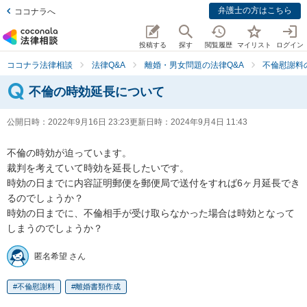
弁護士の方はこちら
ココナラへ
投稿する
探す
閲覧履歴
マイリスト
ログイン
ココナラ法律相談
法律Q&A
離婚・男女問題の法律Q&A
不倫慰謝料
不倫の時効延長について
公開日時：
2022年9月16日 23:23
更新日時：
2024年9月4日 11:43
不倫の時効が迫っています。

裁判を考えていて時効を延長したいです。

時効の日までに内容証明郵便を郵便局で送付をすれば6ヶ月延長でき
るのでしょうか？

時効の日までに、不倫相手が受け取らなかった場合は時効となって
しまうのでしょうか？
匿名希望 さん
不倫慰謝料
離婚書類作成