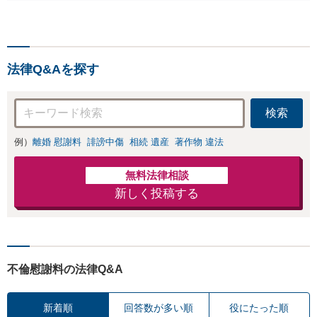
私が力になります【初回相
ス「親権・監護
談無料】【電話・オンライ
権・面会交流に実
ン相談対応】「スピード対
績あり」子の引渡
応・納得できる解決を」
し・認知・親子関
「刑事裁判のニーズにも対
係不存在確認など
法律Q&Aを探す
応」【休日・夜間相談可】
もご相談下さい
【子連れ相談可】
検索
例）
離婚 慰謝料
誹謗中傷
相続 遺産
著作物 違法
無料法律相談
新しく投稿する
不倫慰謝料の法律Q&A
新着順
回答数が多い順
役にたった順