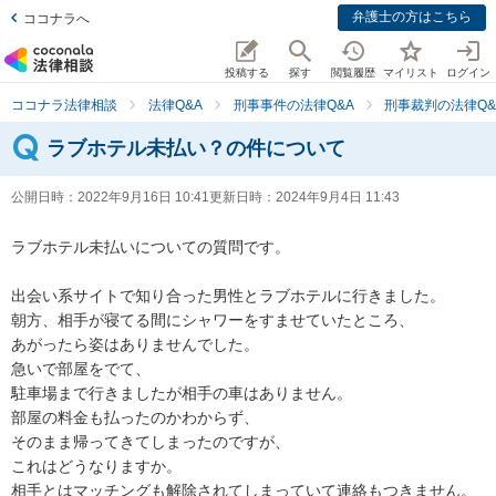
弁護士の方はこちら
ココナラへ
投稿する
探す
閲覧履歴
マイリスト
ログイン
ココナラ法律相談
法律Q&A
刑事事件の法律Q&A
刑事裁判の法律Q&
ラブホテル未払い？の件について
公開日時：
2022年9月16日 10:41
更新日時：
2024年9月4日 11:43
ラブホテル未払いについての質問です。

出会い系サイトで知り合った男性とラブホテルに行きました。

朝方、相手が寝てる間にシャワーをすませていたところ、

あがったら姿はありませんでした。

急いで部屋をでて、

駐車場まで行きましたが相手の車はありません。

部屋の料金も払ったのかわからず、

そのまま帰ってきてしまったのですが、

これはどうなりますか。

相手とはマッチングも解除されてしまっていて連絡もつきません。
