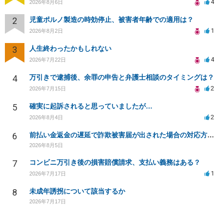
4
2026年8月6日
2
児童ポルノ製造の時効停止、被害者年齢での適用は？
1
2026年8月2日
3
人生終わったかもしれない
4
2026年7月22日
4
万引きで逮捕後、余罪の申告と弁護士相談のタイミングは？
2
2026年7月15日
5
確実に起訴されると思っていましたが…
2
2026年8月4日
6
前払い金返金の遅延で詐欺被害届が出された場合の対応方法は？
2026年8月5日
7
コンビニ万引き後の損害賠償請求、支払い義務はある？
1
2026年7月17日
8
未成年誘拐について該当するか
2026年7月17日