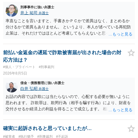
刑事事件に強い弁護士
井上 祐司
弁護士
率直なことを言いますと、手書きかＰＣかで差異はなく、まとめるか
分けるかで差異もありません。 というより、本人が述べている再犯防
止策は、それだけではほとんど考慮してもらえないと思った方が良い
です。 提出するのであれば、 ・具体的に自身が受けているプログラム
やカウンセリング・治療の内容 ・利用している再犯防止策（例えば保
護観察所と連携した職業支援の内容や具体的な就労・監督状況） ・監
前払い金返金の遅延で詐欺被害届が出された場合の対
督者の証言 など、証拠で担保された客観性と実現可能性があるもので
応方法は？
なければあまり意味がありません。 もともと執行猶予が狙える事案で
#個人・プライベート
#刑事裁判
あれば本人の反省の言葉だけで十分であり、実刑となるか微妙な事案
2026年8月5日
では、本人が再発防止策をいくら述べてもほとんど効果は望めないと
いうのが実感です。
借金・債務整理に強い弁護士
白井 弘昭
弁護士
お話の内容では詐欺には当たらないので、心配する必要が無いように
思われます。 詐欺罪は、欺罔行為（相手を騙す行為）により、財産を
交付させるか経済上の利益を得ることで成立します。 相談者さんは、
お金が返金できないというだけで、何ら相手を騙していません。 です
ので、詐欺罪の実行行為性が無く罪に問うことはできません。 おそら
く、相手が真実を話せば警察も取り合わないと思いますが、虚偽の内
確実に起訴されると思っていましたが…
容を述べた場合は、捜査はあるかもしれません。 ただし、捜査におい
#被害者
#執行猶予
#刑事裁判
#不起訴