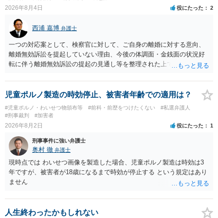
て、真実を説明すれば、「ちゃんと返しなさいよ」程度の注意で済む
2026年8月4日
役にたった
2
ことだと思われます。 また、返せるお金が無いのであれば、返せない
のは致し方ありません。真摯に分割して支払うことを相手に告げてい
西浦 嘉博
弁護士
くのみでしょう。 以上、ご参考まで。
一つの対応案として、検察官に対して、ご自身の離婚に対する意向、
離婚無効訴訟を提起していない理由、今後の体調面・金銭面の状況好
転に伴う離婚無効訴訟の提起の見通し等を整理された上で、書面とし
て提出されることを検討されてみてはいかがでしょうか。 少なくとも
検察官の処分判断の際、相談者さんの意向を示す証拠の一つとして位
置づけられる様に思われます。 より詳細についてお聞きになりたい場
児童ポルノ製造の時効停止、被害者年齢での適用は？
合、最寄りの法律事務所での相談を検討ください
#児童ポルノ・わいせつ物頒布等
#前科・前歴をつけたくない
#私選弁護人
#刑事裁判
#加害者
2026年8月2日
役にたった
1
刑事事件に強い弁護士
奥村 徹
弁護士
現時点では わいせつ画像を製造した場合、児童ポルノ製造は時効は3
年ですが、被害者が18歳になるまで時効が停止する という規定はあり
ません
人生終わったかもしれない