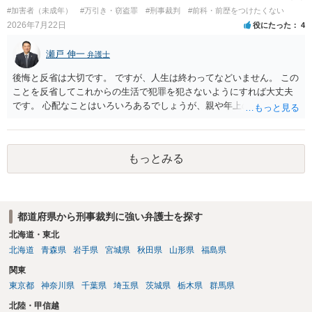
#加害者（未成年）
#万引き・窃盗罪
#刑事裁判
#前科・前歴をつけたくない
2026年7月22日
役にたった
4
瀬戸 伸一
弁護士
後悔と反省は大切です。 ですが、人生は終わってなどいません。 この
ことを反省してこれからの生活で犯罪を犯さないようにすれば大丈夫
です。 心配なことはいろいろあるでしょうが、親や年上の兄弟や信頼
できる人（先生など）に心配事を相談すると心が落ち着くと思いま
す。
もっとみる
都道府県から刑事裁判に強い弁護士を探す
北海道・東北
北海道
青森県
岩手県
宮城県
秋田県
山形県
福島県
関東
東京都
神奈川県
千葉県
埼玉県
茨城県
栃木県
群馬県
北陸・甲信越