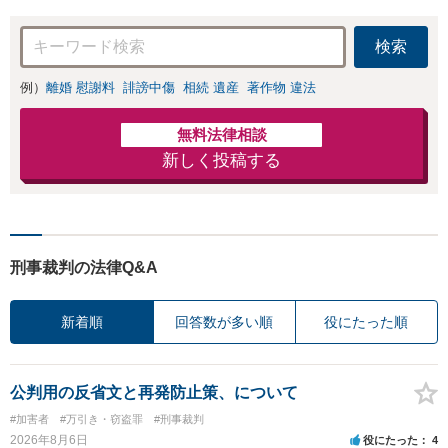
検索
例）
離婚 慰謝料
誹謗中傷
相続 遺産
著作物 違法
無料法律相談
新しく投稿する
刑事裁判の法律Q&A
新着順
回答数が多い順
役にたった順
公判用の反省文と再発防止策、について
#加害者
#万引き・窃盗罪
#刑事裁判
2026年8月6日
役にたった
4