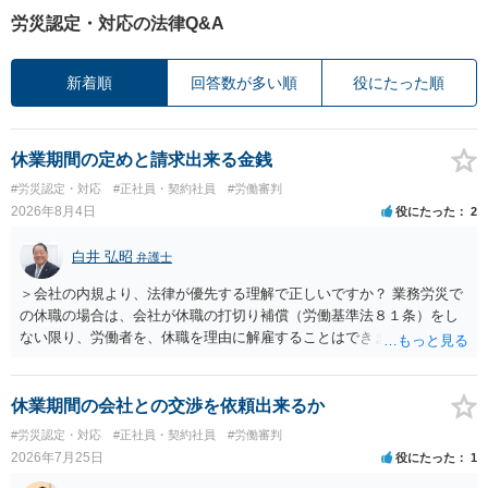
労災認定・対応の法律Q&A
新着順
回答数が多い順
役にたった順
休業期間の定めと請求出来る金銭
#労災認定・対応
#正社員・契約社員
#労働審判
2026年8月4日
役にたった
2
白井 弘昭
弁護士
＞会社の内規より、法律が優先する理解で正しいですか？ 業務労災で
の休職の場合は、会社が休職の打切り補償（労働基準法８１条）をし
ない限り、労働者を、休職を理由に解雇することはできません（労働
基準法19条）。 会社の就業規則にて定められている休職期間及び休職
期間満了による退職は、業務労災への適用はありませんので、ご安心
ください。 仮に会社が打切り補償をせずに解雇した場合は、不当解雇
休業期間の会社との交渉を依頼出来るか
に当たります。 ＞労災の休業補償と、所得補償保険の保険金とは別
#労災認定・対応
#正社員・契約社員
#労働審判
に、受け取れる金銭はありますでしょうか？ 業務労災の場合は、会社
2026年7月25日
役にたった
1
の安全配慮義務違反が認められると解されますので、会社の損害賠償