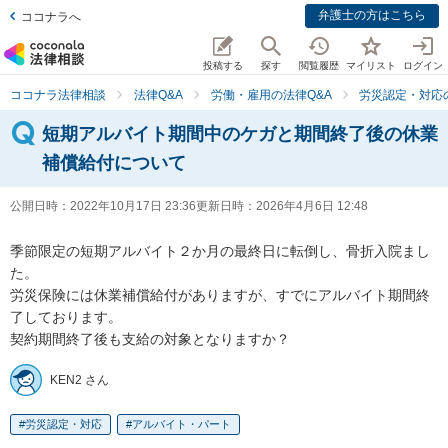
弁護士の方はこちら
ココナラへ
投稿する
探す
閲覧履歴
マイリスト
ログイン
ココナラ法律相談
法律Q&A
労働・雇用の法律Q&A
労災認定・対応
短期アルバイト期間中のケガと期間終了後の休業
補償給付について
公開日時：
2022年10月17日 23:36
更新日時：
2026年4月6日 12:48
季節限定の短期アルバイト２か月の最終日に転倒し、骨折入院まし
た。

労災保険には休業補償給付がありますが、すでにアルバイト期間終
了しております。

契約期間終了後も支給の対象となりますか？
KEN2 さん
労災認定・対応
アルバイト・パート