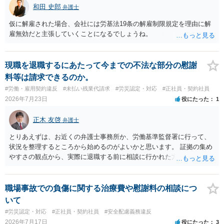
責任（治療費、通院慰謝料、入院費、入院慰謝料、後遺障害慰謝料、
和田 史郎
弁護士
逸失利益等）が認められる可能性が高いと思われます。 また、業務労
災での第三者行為傷害（同僚の不注意等による事故）の場合は、当該
仮に解雇された場合、会社には労基法19条の解雇制限規定を理由に解
第三者の賠償責任も考えられます。 労災で支払われた分は、損害額か
雇無効だと主張していくことになるでしょうね。
ら控除（損益相殺）されますが、それを超えた部分は、会社もしく
は、第三者から支払ってもらうことになります。 会社等との交渉が必
要になると思います（良い会社でしたら、自ら話してくると思います
現職を退職するにあたって今までの不法な部分の慰謝
が・・・）。極めて専門的な話ですので、詳細もしくは対応を最寄り
料等は請求できるのか。
の弁護士にご相談ください。 以上、ご参考まで。
#労働・雇用契約違反
#未払い残業代請求
#労災認定・対応
#正社員・契約社員
2026年7月23日
役にたった
1
正木 友啓
弁護士
とりあえずは、お近くの弁護士事務所か、労働基準監督署に行って、
状況を整理するところから始めるのがよいかと思います。 証拠の集め
やすさの観点から、実際に退職する前に相談に行かれた方がよいかと
思います
職場事故での負傷に関する治療費や慰謝料の相談につ
いて
#労災認定・対応
#正社員・契約社員
#安全配慮義務違反
2026年7月17日
役にたった
3