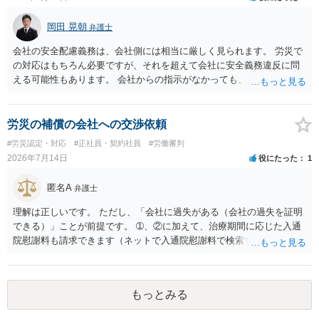
岡田 晃朝
弁護士
会社の安全配慮義務は、会社側には相当に厳しく見られます。 労災で
の対応はもちろん必要ですが、それを超えて会社に安全義務違反に問
える可能性もあります。 会社からの指示がなかっても、逆に危険な作
業の場合は会社側が危険を告げて注意を促していないとか、定期的な
実地指導をしていないことが問題になった事例もあります。ですの
で、指示が無ければ免責されるわけではありません。責任追及の交渉
労災の補償の会社への交渉依頼
となるでしょう。
#労災認定・対応
#正社員・契約社員
#労働審判
2026年7月14日
役にたった
1
匿名A
弁護士
理解は正しいです。 ただし、「会社に過失がある（会社の過失を証明
できる）」ことが前提です。 ➀、②に加えて、治療期間に応じた入通
院慰謝料も請求できます（ネットで入通院慰謝料で検索すると詳しい
説明が出てきます）。 さらに、後遺症が残れば、後遺障害逸失利益と
後遺障害慰謝料も請求できます。これらは後遺障害の等級、あなたの
収入、年齢等で大きく変わりますので一般的にいくらとは言えませ
もっとみる
ん。 弁護士に依頼する費用はそれぞれの弁護士で異なるので個別に聞
いてみるしかありませんが、旧日弁連規準を使った着手金・成功報酬