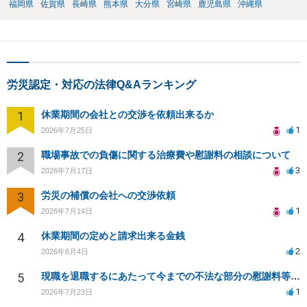
福岡県
佐賀県
長崎県
熊本県
大分県
宮崎県
鹿児島県
沖縄県
労災認定・対応の法律Q&Aランキング
1
休業期間の会社との交渉を依頼出来るか
1
2026年7月25日
2
職場事故での負傷に関する治療費や慰謝料の相談について
3
2026年7月17日
3
労災の補償の会社への交渉依頼
1
2026年7月14日
4
休業期間の定めと請求出来る金銭
2
2026年8月4日
5
現職を退職するにあたって今までの不法な部分の慰謝料等は請求できるのか。
1
2026年7月23日