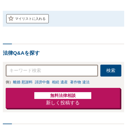
マイリストに入れる
法律Q&Aを探す
検索
例）
離婚 慰謝料
誹謗中傷
相続 遺産
著作物 違法
無料法律相談
新しく投稿する