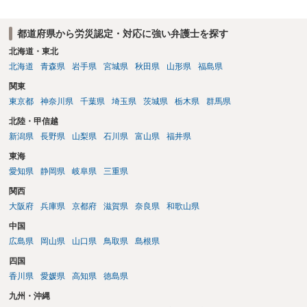
方式と着手金ゼロまたは少額で成功報酬大目の方式のどちらかが多い
と思います（個々の弁護士次第なので一般化はできません）。 早めに
都道府県から労災認定・対応に強い弁護士を探す
弁護士に直接面談で相談されることをお勧めします。
北海道・東北
北海道
青森県
岩手県
宮城県
秋田県
山形県
福島県
関東
東京都
神奈川県
千葉県
埼玉県
茨城県
栃木県
群馬県
北陸・甲信越
新潟県
長野県
山梨県
石川県
富山県
福井県
東海
愛知県
静岡県
岐阜県
三重県
関西
大阪府
兵庫県
京都府
滋賀県
奈良県
和歌山県
中国
広島県
岡山県
山口県
鳥取県
島根県
四国
香川県
愛媛県
高知県
徳島県
九州・沖縄