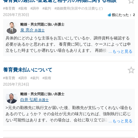
養育費の過払い金返還と相手方の再婚に関する相談
#養育費
#親権
#調停
#裁判
#婚姻費用(別居中の生活費など)
2026年7月30日
役にたった
2
離婚・男女問題に強い弁護士
泉 亮介
弁護士
具体的にどのような主張をお互いにしているか、調停資料を確認する
必要があるかと思われます。 養育費に関しては、ケースによっては申
立をした時までしか遡れない場合もありえます。 再婚後の相手方の行
動がどのようなものであったのかも重要であるため、相手が再婚後の
養育費に関するやりとり等があればそちらについても確認する必要が
あるでしょう。 公開相談の場での回答よりも個別に弁護士にご相談さ
養育費未払いについて
れることをお勧めいたします。
#養育費
#調停
#裁判
#親権
2026年7月24日
離婚・男女問題に強い弁護士
白井 弘昭
弁護士
>元夫の勤務先に執行文が届いた後、勤務先が支払ってくれない場合も
あるのでしょうか？ その会社が元夫の味方になれば、強制執行に応じ
ない可能性はあります。その場合は、会社に取り立て訴訟を行うこと
で、会社から取り立てることができます。 その他、預金を探して差し
押さえ、元夫名義の車の差し押さえ競売などを検討します。 ＞何もで