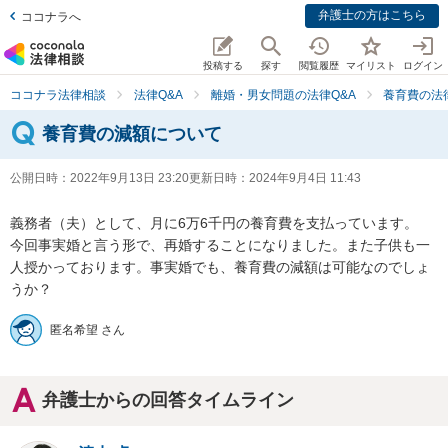
弁護士の方はこちら
ココナラへ
投稿する
探す
閲覧履歴
マイリスト
ログイン
ココナラ法律相談
法律Q&A
離婚・男女問題の法律Q&A
養育費の法
養育費の減額について
公開日時：
2022年9月13日 23:20
更新日時：
2024年9月4日 11:43
義務者（夫）として、月に6万6千円の養育費を支払っています。

今回事実婚と言う形で、再婚することになりました。また子供も一
人授かっております。事実婚でも、養育費の減額は可能なのでしょ
うか？
匿名希望 さん
弁護士からの回答タイムライン