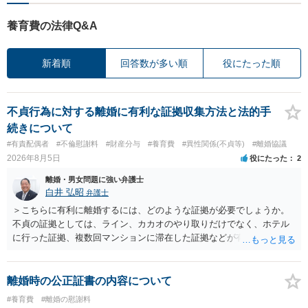
養育費の法律Q&A
新着順
回答数が多い順
役にたった順
不貞行為に対する離婚に有利な証拠収集方法と法的手
続きについて
#有責配偶者
#不倫慰謝料
#財産分与
#養育費
#異性関係(不貞等)
#離婚協議
2026年8月5日
役にたった
2
離婚・男女問題に強い弁護士
白井 弘昭
弁護士
＞こちらに有利に離婚するには、どのような証拠が必要でしょうか。
不貞の証拠としては、ライン、カカオのやり取りだけでなく、ホテル
に行った証拠、複数回マンションに滞在した証拠などが有効です。 不
貞の証拠があれば、離婚をさらに有利に進める（離婚したい時期に離
婚する、慰謝料をとるなど）ことができると思われます。 ただし、不
貞発覚後、長期間同居を続けると、不貞を許したとの評価につながる
離婚時の公正証書の内容について
場合がありますので、ご注意ください。 以上、ご参考まで。
#養育費
#離婚の慰謝料