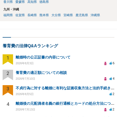
香川県
愛媛県
高知県
徳島県
九州・沖縄
福岡県
佐賀県
長崎県
熊本県
大分県
宮崎県
鹿児島県
沖縄県
養育費の法律Q&Aランキング
1
離婚時の公正証書の内容について
6
2026年8月3日
2
養育費の適正額についての相談
4
2026年7月10日
3
不貞行為に対する離婚に有利な証拠収集方法と法的手続きについて
2
2026年8月5日
4
離婚後の元配偶者名義の銀行通帳とカードの処分方法について
2
2026年7月13日