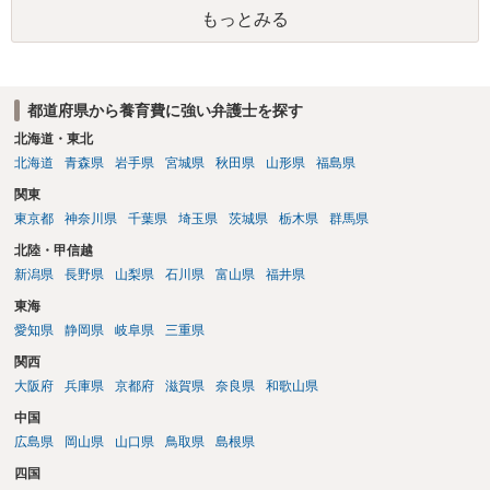
きなかった場合は、公正証書の原本は戻ってくるのでしょうか？ 取れ
もっとみる
ても取れなくても、執行裁判所に原本の還付請求を行えば還付されま
す。 ＞他の弁護士さんに再度依頼できるのでしょうか？ できます。た
だ、取れなかった場合に取り立て訴訟等を起こしてもらえば、他の弁
護士に頼む必要は無いでしょう。 以上、ご参考まで。
都道府県から養育費に強い弁護士を探す
北海道・東北
北海道
青森県
岩手県
宮城県
秋田県
山形県
福島県
関東
東京都
神奈川県
千葉県
埼玉県
茨城県
栃木県
群馬県
北陸・甲信越
新潟県
長野県
山梨県
石川県
富山県
福井県
東海
愛知県
静岡県
岐阜県
三重県
関西
大阪府
兵庫県
京都府
滋賀県
奈良県
和歌山県
中国
広島県
岡山県
山口県
鳥取県
島根県
四国