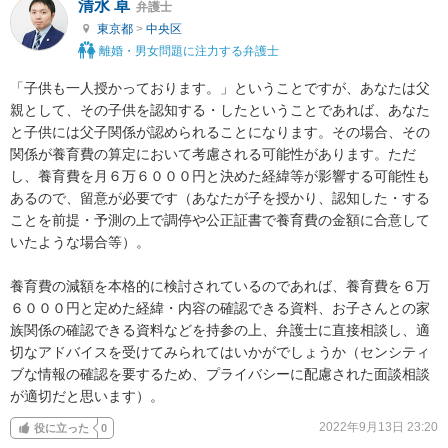
清水 卓
弁護士
東京都
>
中央区
離婚・男女問題に注力する弁護士
「子供も一人授かっております。」ということですが、あなたは父
親として、その子供を認知する・したということであれば、あなた
と子供には父子関係が認められることになります。その場合、その
関係が養育費の算定において考慮される可能性があります。ただ
し、養育費を月６万６０００円と決めた経緯等が影響する可能性も
あるので、留意が必要です（あなたが子を授かり、認知した・する
ことを前提・予測の上で調停や公正証書で養育費の金額に合意して
いたような場合等）。

養育費の減額を本格的に検討されているのであれば、養育費を６万
６０００円と定めた経緯・内容の確認できる資料、お子さんとの家
族関係の確認できる資料などを持参の上、弁護士に直接相談し、適
切なアドバイスを受けてみられてはいかがでしょうか（センシティ
ブな情報の確認を要するため、プライバシーに配慮された面談相談
が適切だと思います）。
2022年9月13日 23:20
役に立った
0