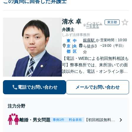
この質問に回答した弁護士
清水 卓
東京都
インタビュ
ーを見る
弁護士
しみず法律事務所
銀座駅
か
営業時間：10:00
東
中
~19:00（平日）
京
央
ら徒歩3
|
都
区
分
【電話・WEBによる初回無料相談も
可】弊事務所では、来所頂いての面
談以外にも、電話・オンライン形式
での初回無料相談も実施中。すぐに
弁護士にご相談頂くことで、今のご
電話でお問い合わせ
メールでお問い合わせ
不安が和らぐとともに、問題解決の
ために前に進むことができます。
注力分野
離婚・男女問題
【初回相談無料】
事例1件
料金表有
【電話・オンライ
ン相談対応】あな