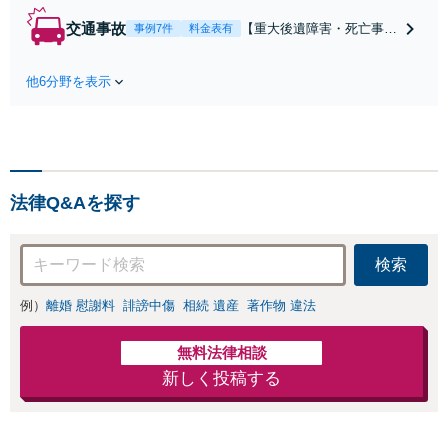
たにとって有利な
交通事故
【重大後遺障害・死亡事案
事例7件
料金表有
条件で離婚ができ
などの実績多数】「被害者
るよう、経験豊富
救済を第一に」一日でも早
な弁護士が多角的
他6分野を表示
く日常を取り戻せるよう、
な視点でアドバイ
私が力になります【初回相
ス「親権・監護
談無料】【電話・オンライ
権・面会交流に実
ン相談対応】「スピード対
績あり」子の引渡
応・納得できる解決を」
し・認知・親子関
「刑事裁判のニーズにも対
係不存在確認など
法律Q&Aを探す
応」【休日・夜間相談可】
もご相談下さい
【子連れ相談可】
検索
例）
離婚 慰謝料
誹謗中傷
相続 遺産
著作物 違法
無料法律相談
新しく投稿する