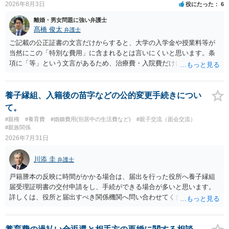
2026年8月3日
役にたった
6
離婚・男女問題に強い弁護士
髙橋 俊太
弁護士
ご記載の公正証書の文言だけからすると、大学の入学金や授業料等が
当然にこの「特別な費用」に含まれるとは言いにくいと思います。条
項に「等」という文言があるため、治療費・入院費だけに限定される
わけではありませんが、その前に「病気・事故に伴う費用」と明記さ
れていますので、通常は、病気や事故によって臨時に必要となった医
療費その他これに類する特別支出を念頭に置いた条項と読むのが自然
養子縁組、入籍後の苗字などの公的変更手続きについ
です。したがって、大学の入学金、授業料、受験費用などの教育費に
て。
ついてまで、「この条項があるから当然に半額を請求できる」とまで
#親権
#養育費
#婚姻費用(別居中の生活費など)
#親子交流（面会交流）
は言いにくいと思われます。なお、通常、大学進学費用をどこまで負
#親族関係
担すべきかについては、離婚時の合意内容のほか、子どもの年齢、大
2026年7月31日
学進学についての父母の認識、父母の学歴・収入・資産状況、進学先
や費用などを踏まえて個別に検討することになります。公正証書の他
川添 圭
弁護士
の条項において、養育費の終期についてどのように定められている
か、大学進学に関する定めの有無、「教育費」「進学費用」に関する
戸籍謄本の反映に時間がかかる場合は、届出を行った役所へ養子縁組
定めの有無等について確認する必要があると考えられます。
届受理証明書の交付申請をし、手続ができる場合が多いと思います。
詳しくは、役所と届出すべき関係機関へ問い合わせてください。