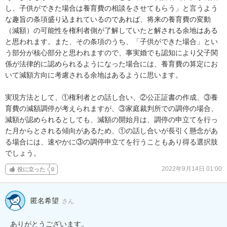
し、子供ができた場合は養育費の相談をさせてもらう」と言うよう
な趣旨の条項盛り込まれているのであれば、将来の養育費の変動
（減額）の可能性を権利者側が了解していたと解される余地はある
と思われます。また、その条項のうち、「子供ができた場合」とい
う部分が核心部分と思われますので、事実婚でも認知により父子関
係が法律的に認められるようになった場合には、養育費の算定にお
いて減額方向に考慮される余地はあるように思います。

実現方法として、①権利者との話し合い、②公正証書の作成、③養
育費の減額調停が考えられますが、③家庭裁判所での調停の場合、
減額が認められるとしても、減額の開始月は、調停の申立てを行っ
た月からとされる傾向があるため、①の話し合いが長引く懸念があ
る場合には、速やかに③の調停申立てを行うこともあり得る選択肢
でしょう。
2022年9月14日 01:00
役に立った
0
匿名希望
さん
ありがとうございます。
