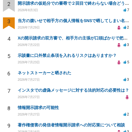
2
開示請求の仮処分での審尋で２回目で終わらない場合どうしたらいいですか
7
2026年8月3日
3
当方の腹いせで相手方の個人情報をSNSで晒してしまい名誉毀損させてしまったかもしれない
2
2026年7月29日
4
Xの開示請求の双方審で、相手方の主張が口頭ばかりで把握しきれません
3
2026年7月22日
5
示談書に口外禁止条項を入れるリスクはありますか？
5
2026年7月23日
6
ネットストーカーと晒された
3
2026年7月27日
7
インスタでの虚偽メッセージに対する法的対応の必要性は？
2026年7月27日
8
情報開示請求の可能性
2
2026年7月27日
9
著作権侵害の発信者情報開示請求への対応策について相談
3
2026年7月16日