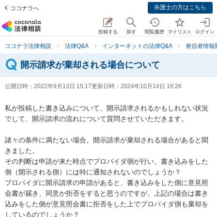
弁護士の方はこちら
ココナラへ
投稿する
探す
閲覧履歴
マイリスト
ログイン
ココナラ法律相談
法律Q&A
インターネットの法律Q&A
発信者情報
開示請求が棄却される場合について
公開日時：
2022年9月13日 15:17
更新日時：
2024年10月14日 16:26
私が投稿した書き込みについて、開示請求されるかもしれない状況
でして、開示請求の流れについて質問させていただきます。

諸々の条件に満たない場合、開示請求が棄却される場合があると聞
きました。

その判断は申請が来た時点でプロパイダ側が行い、書き込みをした
側（開示される側）には特に通知されないのでしょうか？

プロパイダに開示請求の申請があると、書き込みをした側に意見照
会書が届き、同意か拒否をすると思うのですが、上記の場合は書き
込みをした側が意見照会書に拒否をした上でプロパイダ側も棄却を
しているのでしょうか？
