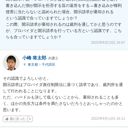
書き込んだ側が開示を拒否する旨の返答をする→書き込みが権利
侵害に当たらないと認められた場合、開示請求が棄却される

という認識で合っていますでしょうか？

この際、開示請求が棄却されるのは裁判を通してかと思うのです
が、プロパイダと開示請求を行っている方という認識です。こち
らも合っていますでしょうか？
2022年9月13日 16:07
小峰 将太郎
弁護士
東京都
>
千代田区
その認識でよろしいかと。

開示請求はプロバイダ責任制限法に基づく請求であり、裁判所を通
して行われることになります。

ただ、ハードルも決して低くないことから、棄却されることも多
く、ほかの先生方は条件を満たさないだろうとおっしゃったのかと
思います。
2022年9月13日 16:11
役に立った
3