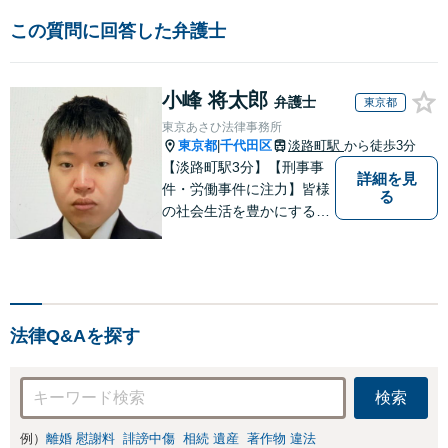
この質問に回答した弁護士
小峰 将太郎
弁護士
東京都
東京あさひ法律事務所
東京都
千代田区
淡路町駅
から徒歩3分
|
【淡路町駅3分】【刑事事
詳細を見
件・労働事件に注力】皆様
る
の社会生活を豊かにするた
めに民事・刑事・家事事件
のみならず、公害・薬害事
件、医療過誤事件にも積極
的に取り組んでいます。抜
群のチームワークで問題解
法律Q&Aを探す
決に望みます。【法テラス
利用可】【メール24時間対
応可】
検索
例）
離婚 慰謝料
誹謗中傷
相続 遺産
著作物 違法