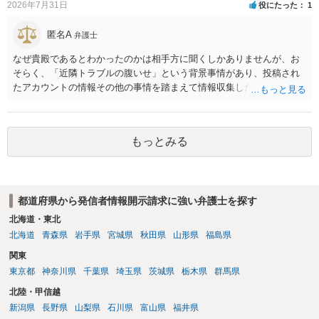
ので発信者情報開示請求をする）というケースが比較的多いと思われ
2026年7月31日
役にたった
1
ます。
匿名A
弁護士
なぜ貴殿であるとわかったのかは相手方に聞くしかありませんが、お
そらく、「近隣トラブルの腹いせ」という背景事情があり、投稿され
たアカウントの情報その他の事情を踏まえて情報収集した結果、この
ような投稿をするのは貴殿しかいないと推測したもので、これに対し
貴殿が投稿した事実を認めてしまったことで「答え合わせ」になって
しまったのではないでしょうか。 相手方の動きについても、相手方次
もっとみる
第ですので何とも言えません。公開の場で回答するには情報が乏し
く、ここで詳細を明らかにすることは事案の特定に繋がってしまうの
で、弁護士へ直接相談した方がよいです。
都道府県から発信者情報開示請求に強い弁護士を探す
北海道・東北
北海道
青森県
岩手県
宮城県
秋田県
山形県
福島県
関東
東京都
神奈川県
千葉県
埼玉県
茨城県
栃木県
群馬県
北陸・甲信越
新潟県
長野県
山梨県
石川県
富山県
福井県