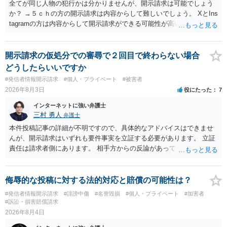
全てが同じ人物の犯行かは分かりませんが、開示請求は可能でしょう
か？ →５ｃｈの方の開示請求は内容からして難しいでしょう。 XとIns
tagramの方は内容からして開示請求ができる可能性が高いでしょう。
ただ、アカウントが削除されていると開示請求は失敗する可能性が高
いでしょう。７月中にアカウントが削除されている場合、今から進め
ても失敗する可能性が高いように思われます。 相手を特定できた場
開示請求の仮処分での審尋で２回目で終わらない場合
合、相手に全ての弁護士費用を負担させることは可能でしょうか？ →
どうしたらいいですか
訴訟外の交渉で相手方が認めれば負担させることができるでしょう。
#発信者情報開示請求
#個人・プライベート
#被害者
訴訟で判決となった場合は、実際の弁護士費用が認められる場合と認
2026年8月3日
役にたった
7
められない場合があり何ともいえないところでしょう。
インターネットに強い弁護士
三村 勇人
弁護士
本件投稿記事の詳細が不明ですので、具体的なアドバイスはできませ
んが、開示請求はいずれも要件事実を立証する必要があります。 立証
責任は請求者側にあります。 相手方からの反論があっても、裁判官が
要件事実を満たしていると判断すれば、補充は求められません。 相手
方が口頭で反論したのは、仮処分は迅速性が要求されるためです。 書
面での反論となれば、より遅延する可能性がございます。 また、本件
侮辱的な投稿に対する法的対応と賠償の可能性は？
はXのため、APのIPアドレスの保存期間の問題もございます。 開示請
#発信者情報開示請求
#誹謗中傷
#名誉毀損
#個人・プライベート
#加害者
求は法律知識が不可欠ですが、それだけでは足りず、実務を踏まえた
#訴訟・損害賠償請求
方法を選択することが重要です。
2026年8月4日