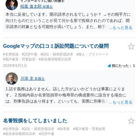
インターネットに強い弁護士
稲葉 進太郎
弁護士
本当に反省しています。開示請求されるでしょうか？ →その相手方に
向けたものだということが見て分かる形で投稿されたのであれば、開
示請求の対象となる可能性が高いでしょう。また、相手方の投稿した
文章からすると、実際に発信者情報開示請求がなされる可能性がある
と存じます。発信者情報開示請求が進むと、投稿に使った回線の契約
者のところに、意見照会がなされます。アカウント情報開示の場合
Googleマップの口コミ訴訟問題についての疑問
は、アカウントの登録メールに意見照会がなされます。 また、された
#名誉毀損
#誹謗中傷
#訴訟・損害賠償請求
#個人・プライベート
場合賠償金はいくらでしょうか。 →ケースバイケースであり、数万円
#風評被害・営業妨害
#発信者情報開示請求
から１００万単位まで様々でしょう。裁判外であれば交渉して相手方
2026年8月1日
役にたった
1
の請求額から減額することを試みることとなるでしょう。
川添 圭
弁護士
1.話す義務はありません。話した方がよいかどうかは事案によりま
す。 2.投稿内容が名誉毀損罪や侮辱罪の構成要件に該当する場合に
は、刑事告訴はあり得ます。といっても、実際に刑事告訴に動くかど
うかは事案によります。 3.これも事案によりますが、半年から1年程度
です。Googleは電話番号の開示請求もできることが多いので、少しで
も特定可能になるよう、複数ルートで開示請求が行われることが多い
名誉毀損をしてしまいました
です。さらにいえば、利用者からの口コミ投稿の場合、開示請求者は
#名誉毀損
#訴訟・損害賠償請求
#加害者
#風評被害・営業妨害
ある程度対象者を特定できている（ただし証拠による裏付けか必要な
#発信者情報開示請求
#誹謗中傷