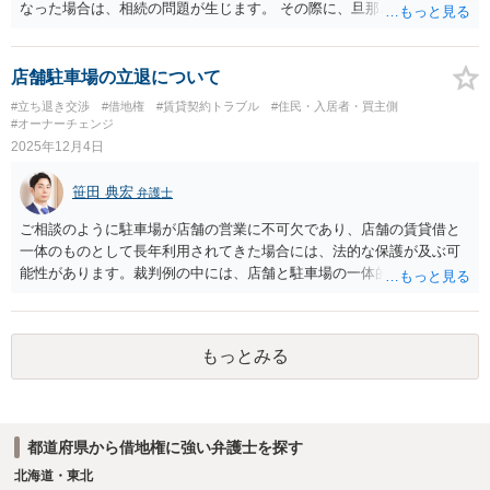
新（更新の請求及び土地の使用の継続によるものを含む。次条第１項
なった場合は、相続の問題が生じます。 その際に、旦那さんが損害賠
において同じ。）及び建物の築造による存続期間の延長がなく、並び
償金の満額の支払ができていない場合は、 その支払債務も相続するこ
に第１３条の規定による買取りの請求をしないこととする旨を定める
とにはなります。 また、建物は旦那さんも２分の１を相続したことに
ことができる。この場合においては、その特約は、公正証書による等
なっていますが、 遺産分割未了のまま旦那さんが亡くなると、ご質問
店舗駐車場の立退について
書面によってしなければならない。
者様がその２分の１の分を相続することになります。 借家に建ってい
#立ち退き交渉
#借地権
#賃貸契約トラブル
#住民・入居者・買主側
る建物の相続問題が２０年以上未解決である理由が不明ではあります
#オーナーチェンジ
が、 まずはその点をはっきりさせた方がよさそうですね。 ご質問に対
2025年12月4日
する回答は以上ですが、可能であれば、ご依頼になるかは別にして、
お近くの弁護士に直接相談されて、今後の対応についてアドバイスを
笹田 典宏
弁護士
求めることをおすすめいたします。 ご参考にしていただけますと幸い
です。
ご相談のように駐車場が店舗の営業に不可欠であり、店舗の賃貸借と
一体のものとして長年利用されてきた場合には、法的な保護が及ぶ可
能性があります。裁判例の中には、店舗と駐車場の一体的な利用が社
会経済上望ましく、当事者の合理的な意思にも合致するとして、貸主
による駐車場契約の更新拒絶を権利の濫用などとして認めなかったも
のがあります。 店舗と駐車場の一体性が認められるかどうかの判断で
もっとみる
は、以下のような点が考慮されると考えられます。 駐車場の不可欠性:
駐車場の利用が、建物の利用（美容室の営業）のために不可欠な状況
にあるか。 契約目的への影響: 駐車場が使えなくなると、建物賃貸借
の目的（美容室の営業）を達成できなくなるか。 物理的な関係: 店舗
都道府県から借地権に強い弁護士を探す
と駐車場が隣接しているなど、一体として利用しやすい位置関係にあ
るか。 契約の経緯と実態: 当初から駐車場付きの物件として契約し、
北海道・東北