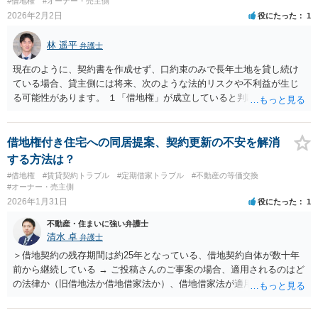
#借地権
#オーナー・売主側
2026年2月2日
役にたった
1
林 遥平
弁護士
現在のように、契約書を作成せず、口約束のみで長年土地を貸し続け
ている場合、貸主側には将来、次のような法的リスクや不利益が生じ
る可能性があります。 １「借地権」が成立していると判断されるリス
ク 契約書がなくても、長年にわたり土地を使用させている、毎年地代
を受け取っている、借主が土地上に自分の建物（物置小屋など）を建
てているといった事情がある場合、法律上はすでに「土地の賃貸借契
借地権付き住宅への同居提案、契約更新の不安を解消
約（借地）」が成立していると判断される可能性があります。 もし
する方法は？
「借地権」が成立していると判断されると、貸主の都合だけでは土地
#借地権
#賃貸契約トラブル
#定期借家トラブル
#不動産の等価交換
を返してもらえない、契約を終わらせるには、正当な理由が必要、実
#オーナー・売主側
質的に、半永久的に土地を使われ続ける可能性があるという非常に強
2026年1月31日
役にたった
1
い権利が、借主側に認められてしまいます。 ２ 契約内容が曖昧なこ
不動産・住まいに強い弁護士
とによるトラブルリスク 契約書がないため、いつまで貸すのか、い
清水 卓
弁護士
つ、どのように解約できるのか、地代を将来上げられるのか、土地の
使い方に制限はあるのかといった重要な点が一切はっきりしていませ
＞借地契約の残存期間は約25年となっている、借地契約自体が数十年
ん。 将来トラブルになった場合「長年この条件で使ってきた」「それ
前から継続している → ご投稿さんのご事案の場合、適用されるのはど
が当初の約束だった」などと借主に主張されると、貸主側が不利な判
の法律か（旧借地法か借地借家法か）、借地借家法が適用される場合
断を受けやすくなります。 ３ 土地を売却しにくくなるリスク 将来、
だとして、一般定期借地権となっていないか（そもそも契約の更新が
土地を売却しようとした場合、借地権が付いた土地として評価され
ないことを前提とする契約か、借地借家法の更新に関する規定の適用