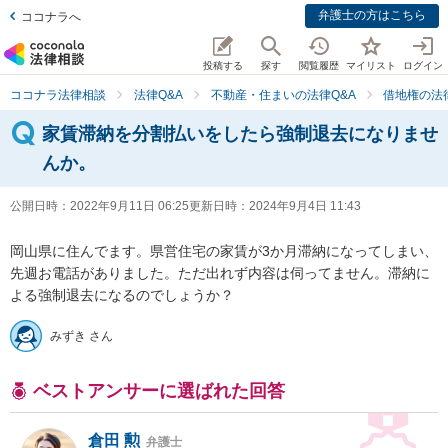
弁護士の方はこちら
ココナラへ
投稿する
探す
閲覧履歴
マイリスト
ログイン
ココナラ法律相談
法律Q&A
不動産・住まいの法律Q&A
借地権の法
家賃滞納を分割払いをしたら強制退去になりませ
んか。
公開日時：
2022年9月11日 06:25
更新日時：
2024年9月4日 11:43
岡山県に住んでます。県営住宅の家賃が3か月滞納になってしまい、
先週お電話がありました。ただ出れず内容は伺ってません。滞納に
よる強制退去になるのでしょうか？
みずき さん
ベストアンサーに選ばれた回答
倉田 勲
弁護士