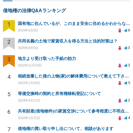
借地権の法律Q&Aランキング
1
国有地に住んでいるが、このまま安全に住めるかわからない。
6
2019年3月9日
2
共同名義の土地で家賃収入を得る方法と法的対策は？
3
2025年9月5日
3
地主より受け取った手紙の効力
3
2022年11月23日
4
相続放棄した後の上物(家)の解体費用について教えて下さい。
5
2022年1月20日
5
等価交換時の契約と所有権移転登記について
2
2024年4月11日
6
共有財産(借地物件)の家賃交渉について参考程度に不明点を教えて下さい。
4
2022年1月31日
7
借地権の買い取り申し出について、相談があります