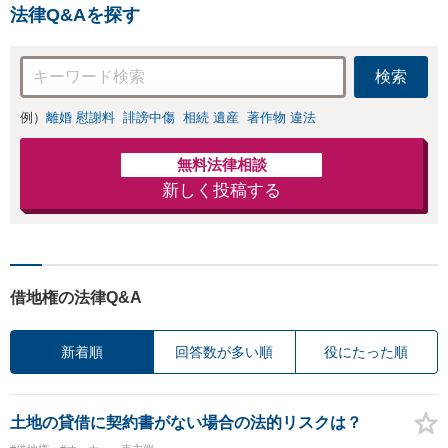
ません。代わりに交渉・手
り
法律Q&Aを探す
続きをし、負担を軽減。
検索
例）
離婚 慰謝料
誹謗中傷
相続 遺産
著作物 違法
無料法律相談
新しく投稿する
借地権の法律Q&A
新着順
回答数が多い順
役にたった順
土地の貸借に契約書がない場合の法的リスクは？