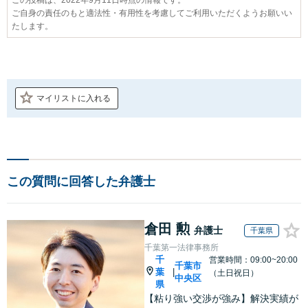
ご自身の責任のもと適法性・有用性を考慮してご利用いただくようお願いい
たします。
マイリストに入れる
この質問に回答した弁護士
倉田 勲
弁護士
千葉県
千葉第一法律事務所
千
営業時間：09:00~20:00
千葉市
葉
|
（土日祝日）
中央区
県
【粘り強い交渉が強み】解決実績が