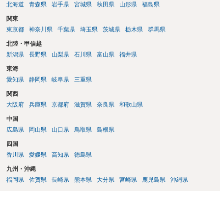
長年にわたり一体で利用してきたという事実。 もし、店舗との一体性
北海道
青森県
岩手県
宮城県
秋田県
山形県
福島県
が認められ、貸主の権利行使が制限される場合、貸主の主張が認めら
関東
れるか否かは、双方の事情を比較して判断されることになります。そ
東京都
神奈川県
千葉県
埼玉県
茨城県
栃木県
群馬県
の際、借主側の事情としては、以下のような点が重要となります。 営
業上の必要性: 駐車場を失うことで営業に重大な支障が出ることや、代
北陸・甲信越
替の駐車場を近隣で見つけることが困難であること。 営業上の損失:
新潟県
長野県
山梨県
石川県
富山県
福井県
駐車場がなくなることに伴う売上減少などの営業上の損失。 以上のこ
東海
とから、契約書に記載がないという理由だけで、一方的な駐車場利用
の打ち切りをただちに受け入れる必要はないと考えられます。21年間
愛知県
静岡県
岐阜県
三重県
にわたる利用の実態や、駐車場が営業に不可欠である点を根拠とし
関西
て、貸主側の要求が権利濫用にあたるなどと主張し、駐車場の継続利
大阪府
兵庫県
京都府
滋賀県
奈良県
和歌山県
用について交渉したり、法的に争ったりする余地は十分にあると言え
るでしょう。
中国
広島県
岡山県
山口県
鳥取県
島根県
四国
香川県
愛媛県
高知県
徳島県
九州・沖縄
福岡県
佐賀県
長崎県
熊本県
大分県
宮崎県
鹿児島県
沖縄県