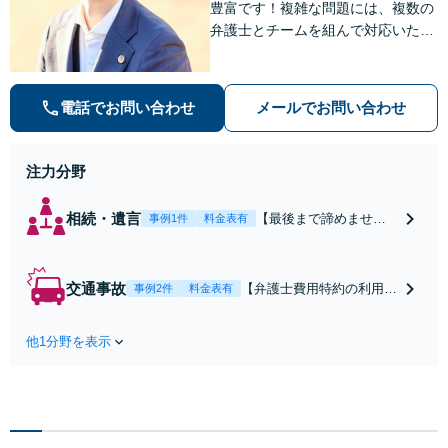
豊富です！複雑な問題には、複数の
弁護士とチームを組んで対応いたし
ます。【安心・分かりやすい料金体
系】些細なお悩みにも、丁寧に寄り
添い、不安を軽減します。まずはお
電話でお問い合わせ
メールでお問い合わせ
気軽にご相談ください。
注力分野
相続・遺言
【最後まで諦めませ
事例1件
料金表有
ん】親族間の交渉、複
雑な手続き、全て対応
します！不利な条件で
交通事故
【弁護士費用特約の利用＆
事例2件
料金表有
合意してしまう前にご
Zoom相談可】【死亡・骨
相談ください。【土
折・後遺障害・むち打ち
地・不動産】長期化し
他1分野を表示
等】交通事故でご家族がな
ている問題もできる限
くなってしまった方やお怪
り円滑な交渉へと導き
我された方はまずご相談く
ます。事業承継／相続
ださい。ご自身での対応で
放棄も対応可能。【JR
は損をしてしまうかもしれ
千葉駅近く】駐車場あ