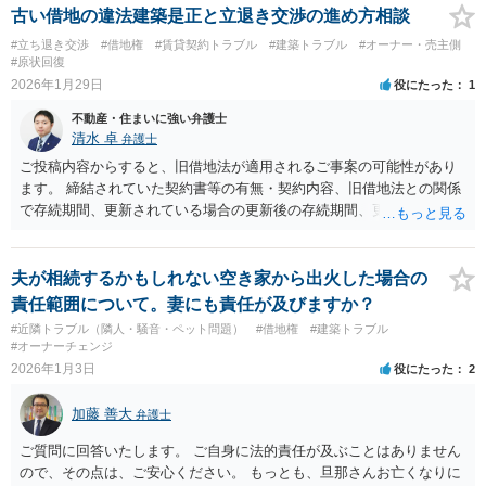
る、更地として売るより大幅に安くなる、買い手が見つかりにくくな
のある契約か）等につき、まず、お父様が締結されている契約書の内
古い借地の違法建築是正と立退き交渉の進め方相談
るといった不利益が生じる可能性があります。
容を確認の上、確かめてみる必要があるように思います。 その上
#立ち退き交渉
#借地権
#賃貸契約トラブル
#建築トラブル
#オーナー・売主側
で、契約書の内容や適用される法律等に基づき、今後の対応を検討な
#原状回復
されるべきでしょう。 借地契約自体が数十年前から継続している等
2026年1月29日
役にたった
1
の事情からしますと、ご投稿さんのご事案は、借地契約が締結された
不動産・住まいに強い弁護士
時期によっては、借地借家法ではなく、旧借地法が適用されるご事案
清水 卓
弁護士
かもしれません。 ※借地借家法の施行日が平成４年８月１日の関係
で、平成４年７月３１日以前に締結された借地契約については、依然
ご投稿内容からすると、旧借地法が適用されるご事案の可能性があり
として旧借地法が適用されます。 なお、適用される法律が旧借地
ます。 締結されていた契約書等の有無・契約内容、旧借地法との関係
法、借地借家法のいずれであったとしても、家主側の更新拒絶には正
で存続期間、更新されている場合の更新後の存続期間、更新拒絶が可
当事由が必要とされており、裁判実務上も容易には認められていませ
能な時期・正当事由の有無等、建物の客観的状況、建物の利用状況・
ん。 ただし、借地借家法が施行された平成４年８月１日以降に借地
建物を利用している人の属性、建物買取請求権が行使される可能性
契約が締結されている場合、契約の更新がないことを前提とする一般
等、色々と確認する事項があろうかと思います。 契約書、借地契約の
夫が相続するかもしれない空き家から出火した場合の
定期借地権となっている可能性もあるので、契約内容の確認をしてみ
情報、建物の状況（写真等）を用意の上、お住まいの地域等の法律事
責任範囲について。妻にも責任が及びますか？
てください。 ※本来、借地借家法では、契約を更新しないことを内
務所・弁護士に直接相談なさってみてください（この掲示板では弁護
#近隣トラブル（隣人・騒音・ペット問題）
#借地権
#建築トラブル
容とする特約は、借地人に不利な特約として無効とされます。 しか
士への相談依頼のやりとりはできないため、弁護士会でも借地関係の
#オーナーチェンジ
しながら、存続期間を50年以上とする借地契約を締結するに際し、３
法律相談を実施しているかと思いますし、ココナラ法律相談に登録し
2026年1月3日
役にたった
2
つの特約（①契約の更新なし、②建物の築造による期間の延長なし、
ている弁護士から探されてみてもよろしいかと思います）。
③建物買取請求をしない）を付ける、一般定期借地権を設定するこが
加藤 善大
弁護士
認められています（借地借家法22条）。 【参考】借地借家法 第２２条
（一般定期借地権） 存続期間を５０年以上として借地権を設定する
ご質問に回答いたします。 ご自身に法的責任が及ぶことはありません
場合においては、第９条及び第１６条の規定にかかわらず、契約の更
ので、その点は、ご安心ください。 もっとも、旦那さんお亡くなりに