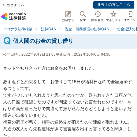
弁護士の方はこちら
ココナラへ
投稿する
探す
閲覧履歴
マイリスト
ログイン
ココナラ法律相談
法律Q&A
借金・債務整理の法律Q&A
借金返済の
個人間のお金の貸し借り
公開日時：
2022年9月9日 21:03
更新日時：
2022年10月6日 04:36
ネットで知り合った方にお金をお借りしました。

必ず返すと約束をして、お借りして15日が給料日なので全額返済す
るつもりです。

ですが少しでも入れようと思ったのですが、送られてきた口座が他
人の口座で確認したのですが間違ってないと言われたのですが、や
はり名義が違ったりで間違えて振り込んだらどうしようと思いまだ
振込が出来ていません。

携帯の調子が悪く、相手の連絡先が消えたので連絡が取れません。

共通の友人から先程連絡がきて被害届を出すと言ってると聞きまし
た。
