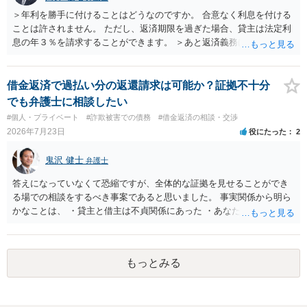
＞年利を勝手に付けることはどうなのですか。 合意なく利息を付ける
ことは許されません。 ただし、返済期限を過ぎた場合、貸主は法定利
息の年３％を請求することができます。 ＞あと返済義務はありますか
借りたお金の返済か、勝手につけられた利息がが分かりませんが、借
りたお金は返さなければいけませんし、勝手につけた利息は返済不要
です。 以上、ご参考まで。
借金返済で過払い分の返還請求は可能か？証拠不十分
でも弁護士に相談したい
#個人・プライベート
#詐欺被害での債務
#借金返済の相談・交渉
2026年7月23日
役にたった
2
鬼沢 健士
弁護士
答えになっていなくて恐縮ですが、全体的な証拠を見せることができ
る場での相談をするべき事案であると思いました。 事実関係から明ら
かなことは、 ・貸主と借主は不貞関係にあった ・あなたから相手に金
銭を振り込んだ形跡がある ということでしょう。 相手の反論として予
想されるのは、 ・もらったものだ ・貸したかもしれないが、不法原因
給付ではない でしょう。 書かれた情報だけからは、不法原因給付であ
もっとみる
るといえそうなものはありませんでした。 不貞当事者間での貸金だか
らといって不法原因給付になるわけではありません。 あなたが性行為
をしたくてお金を払ってお願いしていたという事情などが必要です。