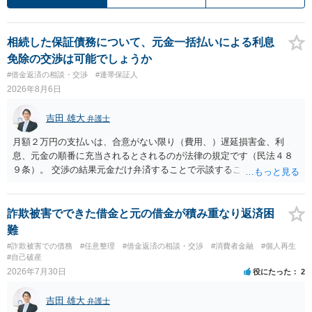
相続した保証債務について、元金一括払いによる利息
免除の交渉は可能でしょうか
#借金返済の相談・交渉
#連帯保証人
2026年8月6日
吉田 雄大
弁護士
月額２万円の支払いは、合意がない限り（費用、）遅延損害金、利
息、元金の順番に充当されるとされるのが法律の規定です（民法４８
９条）。 交渉の結果元金だけ弁済することで示談することは、弁護士
が関わる債務整理ではしばしばあることです。公的機関は減額に応じ
ることには消極的なことが多いものの、お近くの弁護士にご依頼しチ
ャレンジなさる意義は十分にあると思います。
詐欺被害でできた借金と元の借金が積み重なり返済困
難
#詐欺被害での債務
#任意整理
#借金返済の相談・交渉
#消費者金融
#個人再生
#自己破産
2026年7月30日
役にたった
2
吉田 雄大
弁護士