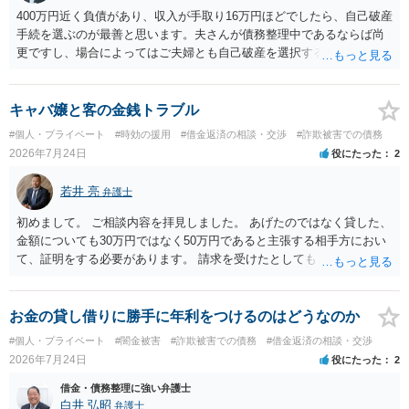
400万円近く負債があり、収入が手取り16万円ほどでしたら、自己破産
手続を選ぶのが最善と思います。夫さんが債務整理中であるならば尚
更ですし、場合によってはご夫婦とも自己破産を選択する方法もある
と思います。
キャバ嬢と客の金銭トラブル
#個人・プライベート
#時効の援用
#借金返済の相談・交渉
#詐欺被害での債務
2026年7月24日
役にたった
2
若井 亮
弁護士
初めまして。 ご相談内容を拝見しました。 あげたのではなく貸した、
金額についても30万円ではなく50万円であると主張する相手方におい
て、証明をする必要があります。 請求を受けたとしても、もらったも
のであることを伝え、貸したというのであれば証拠を出すよう申し入
れることになるでしょう。 請求があるまでは、こちらからアクション
を起こす必要はないかと思います。
お金の貸し借りに勝手に年利をつけるのはどうなのか
#個人・プライベート
#闇金被害
#詐欺被害での債務
#借金返済の相談・交渉
2026年7月24日
役にたった
2
借金・債務整理に強い弁護士
白井 弘昭
弁護士