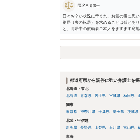
匿名A
弁護士
日々お辛い状況に苛まれ、お気の毒に思い
別居（夫の転居）を求めることは殆どあり
と、同居中の依頼者ご本人をますます窮地
者さまが転居する形で離婚協議等を進める
都道府県から調停に強い弁護士を探
北海道・東北
北海道
青森県
岩手県
宮城県
秋田県
関東
東京都
神奈川県
千葉県
埼玉県
茨城県
北陸・甲信越
新潟県
長野県
山梨県
石川県
富山県
東海