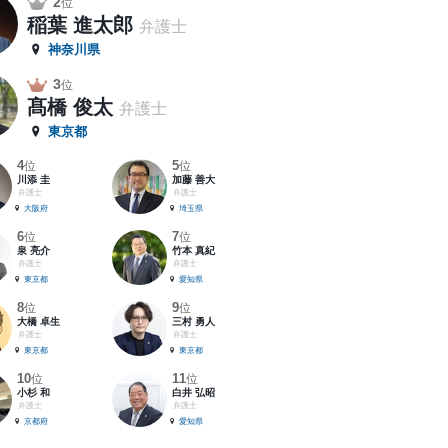
2
位
稲葉 進太郎
弁護士
神奈川県
3
位
髙橋 俊太
弁護士
東京都
4
5
位
位
川添 圭
加藤 善大
弁護士
弁護士
大阪府
埼玉県
6
7
位
位
泉 亮介
竹本 真紀
弁護士
弁護士
東京都
愛知県
8
9
位
位
大橋 卓生
三村 勇人
弁護士
弁護士
東京都
東京都
10
11
位
位
小杉 和
白井 弘昭
弁護士
弁護士
京都府
愛知県