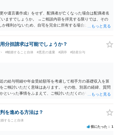
更や遺言書作成）をせず、配偶者が亡くなった場合は配偶者名
ていますでしょうか。 →ご相談内容を拝見する限りでは、その
２しか権利がないため、自宅を完全に所有する場合は、他の相続
の支払いが必要になります。
用分担請求は可能でしょうか？
い
#離婚すること自体
#悪意の遺棄
#調停
#財産分与
近の給与明細や年金受給額等を考慮して相手方の基礎収入を算
をご検討いただく意味はあります。 その他、別居の経緯、質問
かといった事情をふまえて、ご検討いただくのが良いかと思い
判を進める方法は？
離婚すること自体
役にたった
1