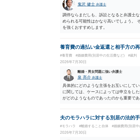
鬼沢 健士
弁護士
調停ならまだしも、訴訟となると弁護士な
められる可能性はかなり高いでしょう。 
を強くおすすめします。
養育費の過払い金返還と相手方の再
#養育費
#婚姻費用(別居中の生活費など)
#裁判
2026年7月30日
離婚・男女問題に強い弁護士
泉 亮介
弁護士
具体的にどのような主張をお互いにしてい
に関しては、ケースによっては申立をした
がどのようなものであったのかも重要であ
ちらについても確認する必要があるでしょ
ことをお勧めいたします。
夫のモラハラに対する別居の法的手
#モラハラ
#離婚すること自体
#婚姻費用(別居中
2026年7月30日