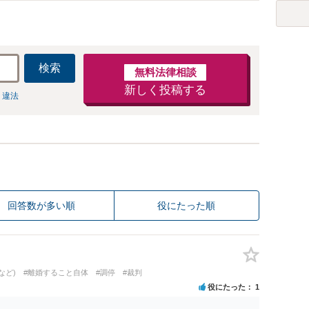
検索
無料法律相談
新しく投稿する
 違法
回答数が多い順
役にたった順
など)
#離婚すること自体
#調停
#裁判
役にたった
1