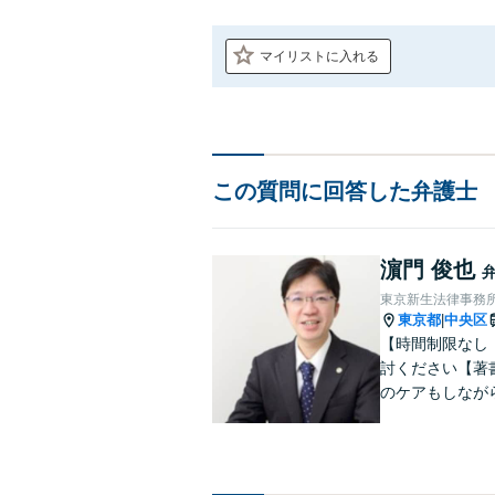
マイリストに入れる
この質問に回答した弁護士
濵門 俊也
東京新生法律事務
東京都
中央区
|
【時間制限なし
討ください【著
のケアもしなが
雑な遺産分割・
りやすくご説明