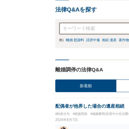
法律Q&Aを探す
例）
離婚 慰謝料
誹謗中傷
相続 遺産
著作物
離婚調停の法律Q&A
新着順
配偶者が他界した場合の遺産相続
#財産分与
#親族関係
#婚姻費用(別居中の生活費
2026年8月7日