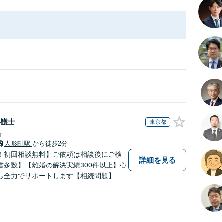
弁護士
東京都
所
人形町駅
から徒歩2分
！初回相談無料】ご依頼は相談後にご検
詳細を見る
書多数】【離婚の解決実績300件以上】心
ら全力でサポートします【相続問題】複
相続放棄・遺留分なども、基本からわか
します【人形町駅2分】