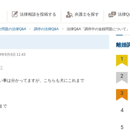
法律相談を投稿する
弁護士を探す
法律Q
女問題の法律Q&A
調停の法律Q&A
法律Q&A「調停中の金銭問題について」
て
離婚
4年9月4日 11:43
1


2
い事は分かってますが、こちらも犬にこれまで

3
で

4
5