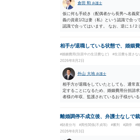
倉田 勲
弁護士
仮に何も手続き（配偶者から長男へ名義変
義の資産1/2は妻（私）という認識で合っ
認識で合ってはいます。 なお、逆に１/
人に対して自宅の評価額の１/２の代償金
相手が退職している状態で、婚姻費
#婚姻費用(別居中の生活費など)
#生活費を渡さな
2026年8月2日
外山 大地
弁護士
相手方が退職をしていたとしても、通常直
定することになるため、婚姻費用分担請求
者様の年収、監護されているお子様がいる
ます。
離婚調停不成立後、弁護士なしで裁
#財産分与
#異性関係(不貞等)
#審判
#調停
#
2026年8月3日