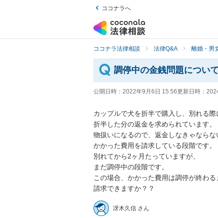
ココナラへ
ココナラ法律相談
法律Q&A
離婚・男
調停中の金銭問題につい
公開日時：
2022年9月6日 15:56
更新日時：
202
カップルで犬を折半で購入し、別れる際に
折半した分の返金を求められています。

物扱いになるので、返金しなきゃならな
かかった費用を請求している段階です。

別れてから2ヶ月たっていますが、

まだ調停中の段階です。

この場合、かかった費用は調停が終わるま
請求できますか？？
冴木久信 さん