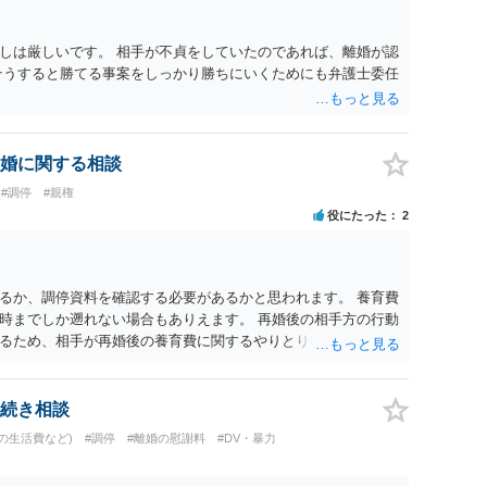
しは厳しいです。 相手が不貞をしていたのであれば、離婚が認
そうすると勝てる事案をしっかり勝ちにいくためにも弁護士委任
婚に関する相談
#調停
#親権
役にたった
2
るか、調停資料を確認する必要があるかと思われます。 養育費
時までしか遡れない場合もありえます。 再婚後の相手方の行動
るため、相手が再婚後の養育費に関するやりとり等があればそ
う。 公開相談の場での回答よりも個別に弁護士にご相談される
続き相談
の生活費など)
#調停
#離婚の慰謝料
#DV・暴力