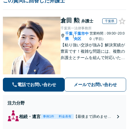
この質問に回答した弁護士
倉田 勲
弁護士
千葉県
千葉第一法律事務所
千葉
千葉市中
営業時間：09:00~20:0
|
県
央区
0（平日）
【粘り強い交渉が強み】解決実績が
豊富です！複雑な問題には、複数の
弁護士とチームを組んで対応いたし
ます。【安心・分かりやすい料金体
系】些細なお悩みにも、丁寧に寄り
添い、不安を軽減します。まずはお
気軽にご相談ください。
電話でお問い合わせ
メールでお問い合わせ
注力分野
相続・遺言
【最後まで諦めませ
事例1件
料金表有
ん】親族間の交渉、複
雑な手続き、全て対応