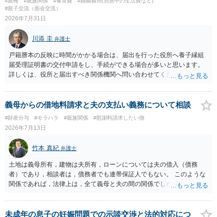
#親権
#親族関係
#養育費
#婚姻費用(別居中の生活費など)
#親子交流（面会交流）
2026年7月31日
川添 圭
弁護士
戸籍謄本の反映に時間がかかる場合は、届出を行った役所へ養子縁組
届受理証明書の交付申請をし、手続ができる場合が多いと思います。
詳しくは、役所と届出すべき関係機関へ問い合わせてください。
義母からの借地料請求と夫の支払い義務について相談
#財産分与
#モラハラ
#親族関係
#慰謝料請求したい側
2026年7月13日
竹本 真紀
弁護士
土地は義母所有，建物は夫所有，ローンについては夫の借入（債務
者）であり，相談者は，債務者でも連帯保証人でもない。 このような
関係であれば，法律上は，全て義母と夫の間の関係でしかありませ
ん。 夫と義母の間で，建物建築目的での使用貸借契約（無償で使用さ
せる）がされていたのでしょうかね。 いずれにしても，使用貸借では
なくて賃貸借にするというのであれば，夫と義母の関係でしかありま
未成年の息子の妊娠問題での示談交渉と法的対応につ