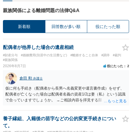
親族関係による離婚問題の法律Q&A
新着順
回答数が多い順
役にたった順
配偶者が他界した場合の遺産相続
#財産分与
#婚姻費用(別居中の生活費など)
#離婚すること自体
#調停
#裁判
#親族関係
2026年8月7日
役にたった
2
倉田 勲
弁護士
仮に何も手続き（配偶者から長男へ名義変更や遺言書作成）をせず、
配偶者が亡くなった場合は配偶者名義の資産1/2は妻（私）という認識
で合っていますでしょうか。 →ご相談内容を拝見する限りでは、その
認識で合ってはいます。 なお、逆に１/２しか権利がないため、自宅を
完全に所有する場合は、他の相続人に対して自宅の評価額の１/２の代
償金の支払いが必要になります。
養子縁組、入籍後の苗字などの公的変更手続きについ
て。