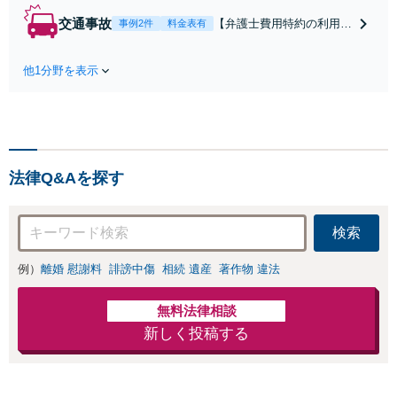
します！不利な条件で
交通事故
【弁護士費用特約の利用＆
事例2件
料金表有
合意してしまう前にご
Zoom相談可】【死亡・骨
相談ください。【土
折・後遺障害・むち打ち
地・不動産】長期化し
他1分野を表示
等】交通事故でご家族がな
ている問題もできる限
くなってしまった方やお怪
り円滑な交渉へと導き
我された方はまずご相談く
ます。事業承継／相続
ださい。ご自身での対応で
放棄も対応可能。【JR
は損をしてしまうかもしれ
千葉駅近く】駐車場あ
ません。代わりに交渉・手
り
法律Q&Aを探す
続きをし、負担を軽減。
検索
例）
離婚 慰謝料
誹謗中傷
相続 遺産
著作物 違法
無料法律相談
新しく投稿する