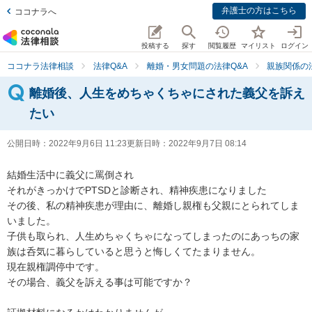
弁護士の方はこちら
ココナラへ
投稿する
探す
閲覧履歴
マイリスト
ログイン
ココナラ法律相談
法律Q&A
離婚・男女問題の法律Q&A
親族関係の
離婚後、人生をめちゃくちゃにされた義父を訴え
たい
公開日時：
2022年9月6日 11:23
更新日時：
2022年9月7日 08:14
結婚生活中に義父に罵倒され

それがきっかけでPTSDと診断され、精神疾患になりました

その後、私の精神疾患が理由に、離婚し親権も父親にとられてしま
いました。

子供も取られ、人生めちゃくちゃになってしまったのにあっちの家
族は呑気に暮らしていると思うと悔しくてたまりません。

現在親権調停中です。

その場合、義父を訴える事は可能ですか？
