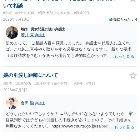
せん。 これが法律上の話です。 「夫にこうなったのはお前のせいなん
いて相談
だからお前が払えよ！と怒鳴られました。」 こうなった経緯は不明で
#中絶
#婚外の妊娠
#慰謝料請求された側
#親族関係
すが，法律上は，夫と義母の間の話ですから，二人で賃料等の合意を
2026年7月10日
役にたった
4
するか否かを決め，夫が義母に支払をするだけのことです。この合意
をしない場合に，義母がどのような選択をするかは，義母の判断でし
離婚・男女問題に強い弁護士
かありません（抵当権の解除の話をしているようですが）。 夫が賃料
若井 亮
弁護士
の支払を相談者に請求したとしても，法律上の支払義務は生じませ
初めまして。 ご相談内容を拝見しました。 弁護士を代理人に立てれ
ん。変な賃貸借契約書（なぜか，賃借人が相談者になっているなど）
ば、これ以上直接やり取りをする必要はなくなりますし、新たな要求
が作成されない限り，相談者に負担は生じないのです。にもかかわら
（金銭請求を含む）があった場合でも法的観点から当方に支払うべき
ず，請求してくるのだとすれば，そのような請求を押し付けてくる夫
義務があるのかを精査し、回答することができます。 代理人を立てな
について，どのように評価するかの話になると思います。 抵当権の解
いのであれば、基本的にはご自身で対応していくことになります。 こ
除は，金融機関（担保権者）の方が応じることがないと思います。ロ
れ以上の要求を回避するためには、合意内容を書面しておくことで
娘の引渡し距離について
ーンの支払いもしなければ，抵当権が実行されて土地が売却されて
す。 特に重要な点としては、合意事項以外には貸し借りが無いことを
#親権
#親族関係
#親子交流（面会交流）
#調停
#審判
（おそらく，建物も共同担保に入っていると思うので，競売自体はさ
確認する条項（清算条項）をきちんと盛り込んでおくことです。 お金
2026年7月9日
ほど問題ありません。）売却代金が建物のローンに充当され，残額は
を払うにしても、紛争が蒸し返されないよう、合意書を作成して取り
名義人である夫に請求されることになります。相談者は，債務に関係
交わすようにしてください。
倉田 勲
なく，連帯保証人でもありませんので，負担する理由がありません。
弁護士
離婚については，相手方が離婚したいようですから，離婚自体はこち
どうしたらいいでしょうか？ →話し合いにならないようでしたら、家
らの意思次第だと思います。慰謝料を請求する際に，この不動産の経
庭裁判所では子どもの引渡しの手続きがありますので、その手続きを
過も含めて，どのように相談者が精神的苦痛を受けたかの際に述べて
利用なさってください。 https://www.courts.go.jp/saiban/syurui/syurui
いく事情になると思います。 法律問題より，夫婦間の問題（離婚の問
_kazi/kazi_07_09/index.html
題）の方がウェイトが大きいような問題のような印象を受けました。