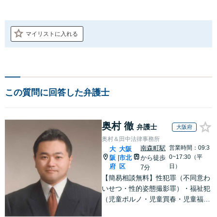
マイリストに入れる
この質問に回答した弁護士
奥村 徹
弁護士
大阪府
奥村＆田中法律事務所
南森町駅
営業時間：09:3
大
大阪
0~17:30（平
阪
市北
から徒歩
|
府
区
日）
7分
【簡易相談無料】性犯罪（不同意わ
いせつ・性的姿態撮影罪）・福祉犯
（児童ポルノ・児童買春・児童福祉
法・青少年条例）・ネット犯罪（名