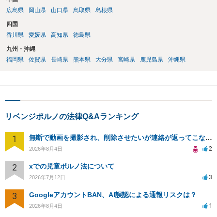
広島県
岡山県
山口県
鳥取県
島根県
四国
香川県
愛媛県
高知県
徳島県
九州・沖縄
福岡県
佐賀県
長崎県
熊本県
大分県
宮崎県
鹿児島県
沖縄県
リベンジポルノの法律Q&Aランキング
1
無断で動画を撮影され、削除させたいが連絡が返ってこない。
2
2026年8月4日
2
xでの児童ポルノ法について
3
2026年7月12日
3
GoogleアカウントBAN、AI誤認による通報リスクは？
1
2026年8月4日