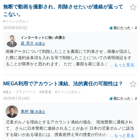
無断で動画を撮影され、削除させたいが連絡が返って
こない。
#リベンジポルノ
2026年8月4日
役にたった
2
インターネットに強い弁護士
泉 亮介
弁護士
画像データについて削除したことを書面にて約束させ，画像が流出し
た際に違約金条項を入れる等で削除したことについての表明保証をす
ることが限界かと思われます。 ただ，書面を家に送ると家族に不貞行
為が発覚しご自身が慰謝料請求を受けるリスクがあるため，書面で削
除等を求めることは避けたほうが良いかと思われます。
MEGA利用でアカウント凍結、法的責任の可能性は？
#個人・プライベート
#加害者
#リベンジポルノ
2026年7月14日
役にたった
2
奥村 徹
弁護士
児童ポルノを理由とするアカウント凍結の場合、 現地警察に通報され
て、 さらに日本警察に連絡されることがあり 日本の児童ポルノに該当
する疑いがある場合には、捜索差押え等の捜査が行われます。 実際に