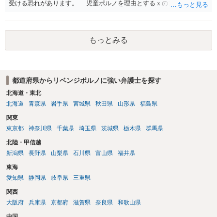
受ける恐れがあります。 児童ポルノを理由とするｘのアカウント凍
結は日本警察に通報されることがあって（確率はわかりませんが実例
は珍しくない）、これも捜索差押を受けるおそれがあります
もっとみる
都道府県からリベンジポルノに強い弁護士を探す
北海道・東北
北海道
青森県
岩手県
宮城県
秋田県
山形県
福島県
関東
東京都
神奈川県
千葉県
埼玉県
茨城県
栃木県
群馬県
北陸・甲信越
新潟県
長野県
山梨県
石川県
富山県
福井県
東海
愛知県
静岡県
岐阜県
三重県
関西
大阪府
兵庫県
京都府
滋賀県
奈良県
和歌山県
中国