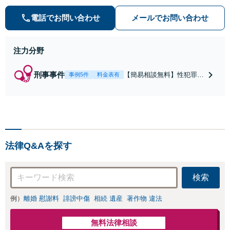
誉毀損・わいせつ物・不正アクセス
等）に非常に詳しい弁護士です
電話でお問い合わせ
メールでお問い合わせ
注力分野
刑事事件
【簡易相談無料】性犯罪
事例5件
料金表有
（不同意性交・不同意わい
せつ）・福祉犯（児童ポル
ノ・児童買春・児童福祉
法・青少年条例）・ネット
犯罪（名誉毀損・わいせつ
物・不正アクセス・リベン
法律Q&Aを探す
ジポルノ罪等）に非常に詳
しい弁護士です
検索
例）
離婚 慰謝料
誹謗中傷
相続 遺産
著作物 違法
無料法律相談