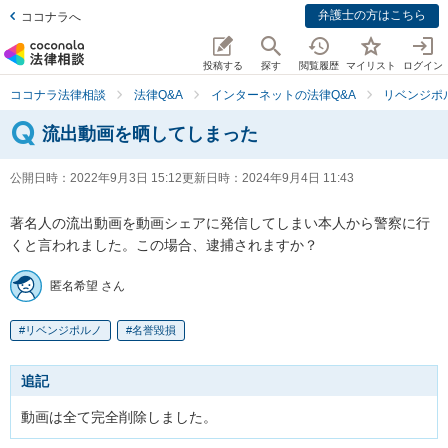
弁護士の方はこちら
ココナラへ
投稿する
探す
閲覧履歴
マイリスト
ログイン
ココナラ法律相談
法律Q&A
インターネットの法律Q&A
リベンジポ
流出動画を晒してしまった
公開日時：
2022年9月3日 15:12
更新日時：
2024年9月4日 11:43
著名人の流出動画を動画シェアに発信してしまい本人から警察に行
くと言われました。この場合、逮捕されますか？
匿名希望 さん
リベンジポルノ
名誉毀損
追記
動画は全て完全削除しました。