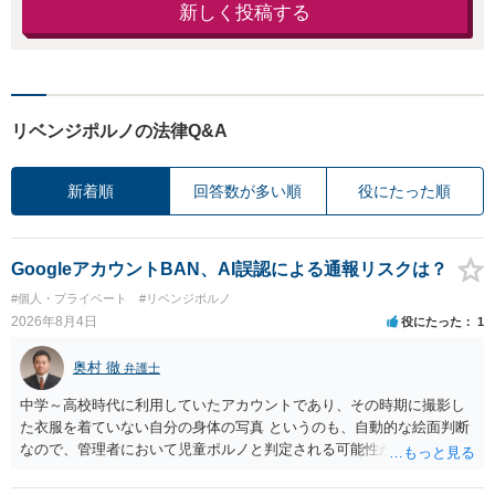
新しく投稿する
リベンジポルノの法律Q&A
新着順
回答数が多い順
役にたった順
GoogleアカウントBAN、AI誤認による通報リスクは？
#個人・プライベート
#リベンジポルノ
2026年8月4日
役にたった
1
奥村 徹
弁護士
中学～高校時代に利用していたアカウントであり、その時期に撮影し
た衣服を着ていない自分の身体の写真 というのも、自動的な絵面判断
なので、管理者において児童ポルノと判定される可能性があります。
日本警察に連絡される可能性はあるでしょう。