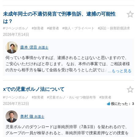
捜索された人もいますので、 対応については、弁護士に直接相談して
ください。
未成年同士の不適切発言で刑事告訴、逮捕の可能性
は？
#リベンジポルノ
#加害者
#被害者
#個人・プライベート
#訴訟・損害賠償請求
2026年7月14日
森本 偲音
弁護士
伺っている事情からすれば、逮捕されることはないと思いますので、
ご安心いただければと存じます。 なお、本件の事案では、ご相談者様
の方から相手方を騙して金銭を受け取ろうとした訳ではありませんの
で、詐欺罪が 成立する余地はないと考えます。 以上ご参考までに。
xでの児童ポルノ法について
#リベンジポルノ
#加害者
#児童ポルノ・わいせつ物頒布等
#加害者
2026年7月12日
役にたった
3
奥村 徹
弁護士
児童ポルノのダウンロードは単純所持罪（7条1項）を疑われるので、
グループの一員が検挙されると、単純所持罪で捜索差押などの捜査を