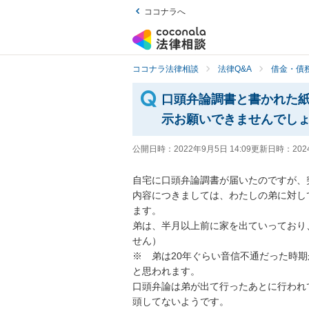
ココナラへ
ココナラ法律相談
法律Q&A
借金・債
口頭弁論調書と書かれた
示お願いできませんでし
公開日時：
2022年9月5日 14:09
更新日時：
202
自宅に口頭弁論調書が届いたのですが、
内容につきましては、わたしの弟に対し
ます。

弟は、半月以上前に家を出ていっており
せん）

※　弟は20年ぐらい音信不通だった時
と思われます。

口頭弁論は弟が出て行ったあとに行われ
頭してないようです。
