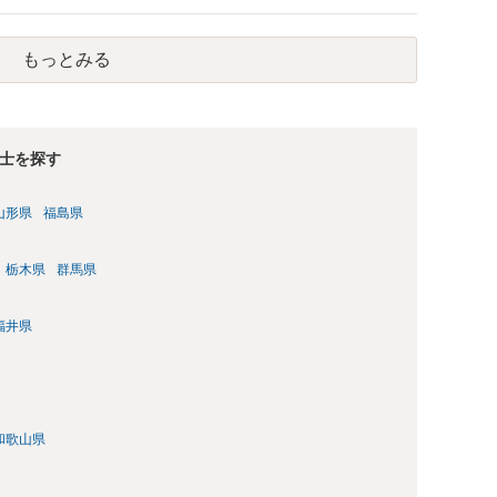
行ってもらうほうがいいかもしれません。 配偶者の債務がある
が相続するという状態になる（相続放棄などの亡くなってから
もっとみる
関係することだとして相談にいくようにお話してみてはどうで
士を探す
山形県
福島県
栃木県
群馬県
福井県
和歌山県