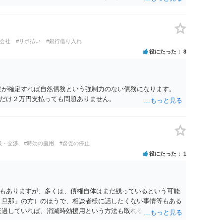
に関する手続をとり、弁護士等又は裁判所から書面によりその
由がないのに、債務者等に対し、電話をかけ、電報を送達し、
、又は訪問する方法により、当該債務を弁済することを要求
いよう求められたにもかかわらず、更にこれらの方法で当該債
ト会社
#リボ払い
#銀行借り入れ
反しています。監督官庁に行政処分を求める、裁判所に仮処分
役にたった
8
どの対応が考えられます。ご参考にしてください。
定が確定すれば自然債務という強制力のない債務になります。
だけ２万円支払っても問題ありません。
談・交渉
#時効の援用
#督促の停止
役にたった
1
もありますが、多くは、債権自体はまだ残っているという可能
「旦那」の方）のほうで、相談者様に話したくない事情等もある
経過していれば、消滅時効援用という方法も取れる可能性がある
うに説得されてはどうでしょうか。相談者様が一緒だと話せな