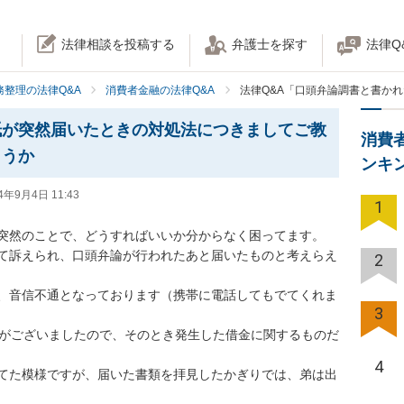
法律相談を投稿する
弁護士を探す
法律Q
務整理の法律Q&A
消費者金融の法律Q&A
法律Q&A「口頭弁論調書と書か
紙が突然届いたときの対処法につきましてご教
消費
ょうか
ンキ
4年9月4日 11:43
1
突然のことで、どうすればいいか分からなく困ってます。

て訴えられ、口頭弁論が行われたあと届いたものと考えらえ
2
、音信不通となっております（携帯に電話してもでてくれま
3
期がございましたので、そのとき発生した借金に関するものだ
4
てた模様ですが、届いた書類を拝見したかぎりでは、弟は出