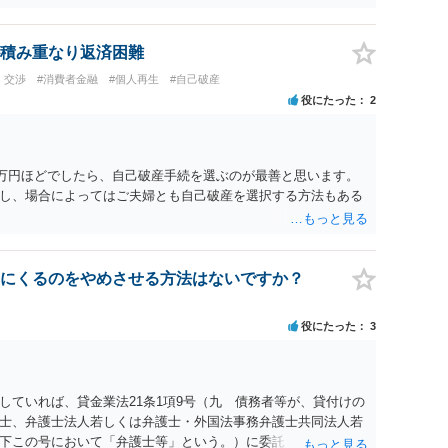
積み重なり返済困難
・交渉
#消費者金融
#個人再生
#自己破産
役にたった
2
6万円ほどでしたら、自己破産手続を選ぶのが最善と思います。
し、場合によってはご夫婦とも自己破産を選択する方法もある
にくるのをやめさせる方法はないですか？
役にたった
3
していれば、貸金業法21条1項9号（九 債務者等が、貸付けの
士、弁護士法人若しくは弁護士・外国法事務弁護士共同法人若
下この号において「弁護士等」という。）に委託し、又はその