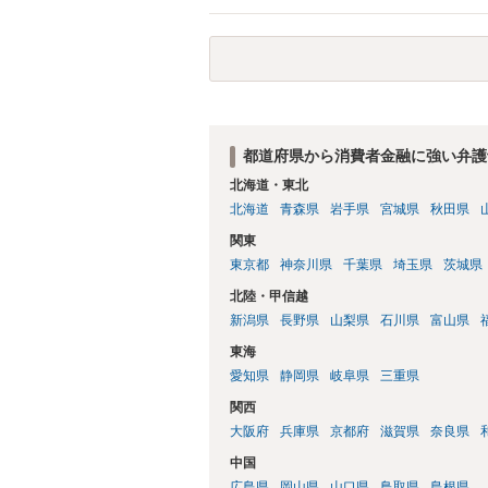
い事情もあるかもしれないのでおひとりで
状態で配偶者が亡くなると債務を相談者様
の方法もありますが）ため、相談者様にも
しょうか。
都道府県から消費者金融に強い弁護
北海道・東北
北海道
青森県
岩手県
宮城県
秋田県
関東
東京都
神奈川県
千葉県
埼玉県
茨城県
北陸・甲信越
新潟県
長野県
山梨県
石川県
富山県
東海
愛知県
静岡県
岐阜県
三重県
関西
大阪府
兵庫県
京都府
滋賀県
奈良県
中国
広島県
岡山県
山口県
鳥取県
島根県