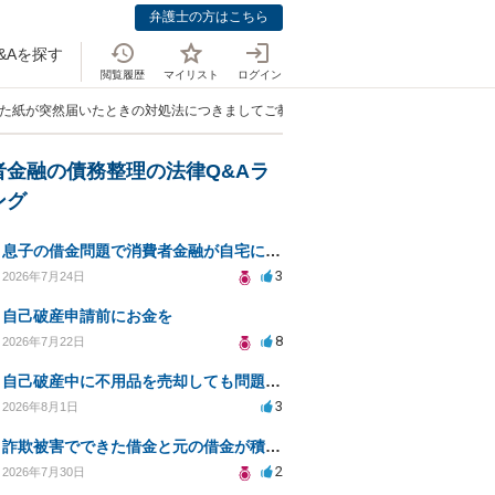
弁護士の方はこちら
&Aを探す
閲覧履歴
マイリスト
ログイン
れた紙が突然届いたときの対処法につきましてご教示お願いできませんでしょうか」
者金融の債務整理の法律Q&Aラ
ング
息子の借金問題で消費者金融が自宅にくるのをやめさせる方法はないですか？
3
2026年7月24日
自己破産申請前にお金を
8
2026年7月22日
自己破産中に不用品を売却しても問題ないか？
3
2026年8月1日
詐欺被害でできた借金と元の借金が積み重なり返済困難
2
2026年7月30日