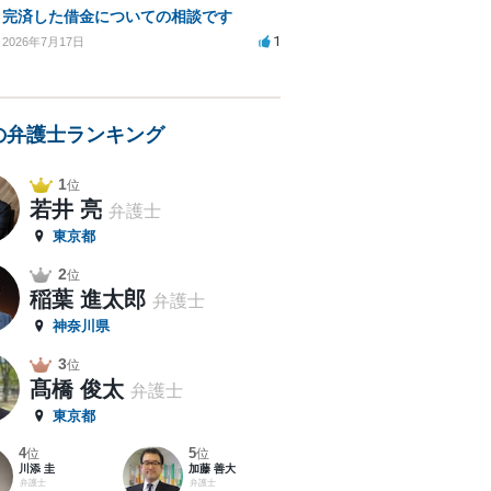
完済した借金についての相談です
1
2026年7月17日
の弁護士ランキング
1
位
若井 亮
弁護士
東京都
2
位
稲葉 進太郎
弁護士
神奈川県
3
位
髙橋 俊太
弁護士
東京都
4
5
位
位
川添 圭
加藤 善大
弁護士
弁護士