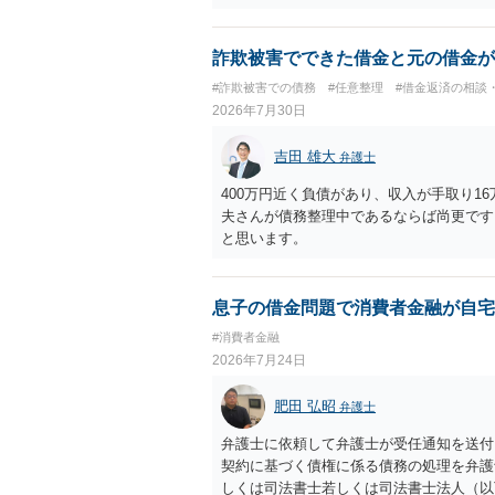
詐欺被害でできた借金と元の借金が
#詐欺被害での債務
#任意整理
#借金返済の相談
2026年7月30日
吉田 雄大
弁護士
400万円近く負債があり、収入が手取り1
夫さんが債務整理中であるならば尚更です
と思います。
息子の借金問題で消費者金融が自宅
#消費者金融
2026年7月24日
肥田 弘昭
弁護士
弁護士に依頼して弁護士が受任通知を送付
契約に基づく債権に係る債務の処理を弁護
しくは司法書士若しくは司法書士法人（以