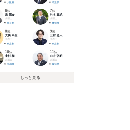
大阪府
埼玉県
6
7
位
位
泉 亮介
竹本 真紀
弁護士
弁護士
東京都
愛知県
8
9
位
位
大橋 卓生
三村 勇人
弁護士
弁護士
東京都
東京都
10
11
位
位
小杉 和
白井 弘昭
弁護士
弁護士
京都府
愛知県
もっと見る