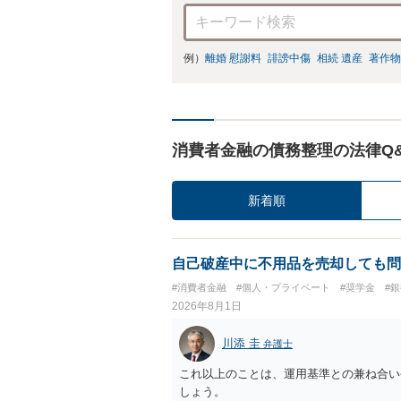
例）
離婚 慰謝料
誹謗中傷
相続 遺産
著作物
消費者金融の債務整理の法律Q
新着順
自己破産中に不用品を売却しても問
#消費者金融
#個人・プライベート
#奨学金
#
2026年8月1日
川添 圭
弁護士
これ以上のことは、運用基準との兼ね合い
しょう。