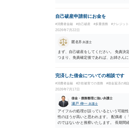
処理のため必要な裁判所における民事事件
旨の通知があつた場合において、正当な理
若しくはファクシミリ装置を用いて送信し
自己破産申請前にお金を
し、これに対し債務者等から直接要求しな
#消費者金融
#自己破産
#多重債務
#クレジッ
務を弁済することを要求すること。）に違
2026年7月22日
申請、不退去罪が成立すれば警察に通報な
匿名B
弁護士
まず、自己破産をしてください。 免責決
つまり、免責確定後であれば、お姉さんに
完済した借金についての相談です
#消費者金融
#詐欺被害での債務
#借金返済の相
2026年7月17日
借金・債務整理に強い弁護士
瀬戸 伸一
弁護士
アイフルの処理が誤っているという可能性
性のほうが高いと思われます。 配偶者（
のではないかと推察いたします。 長期間
ため、御主人に法律事務所に相談にいくよ