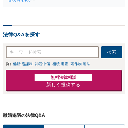
し、不動産問題の解決実績
も多数。不動産関係でお困
りの方、管理組合の理事の
方は私にお任せください！
【メール／オンライン相談
可】
法律Q&Aを探す
検索
例）
離婚 慰謝料
誹謗中傷
相続 遺産
著作物 違法
無料法律相談
新しく投稿する
離婚協議の法律Q&A