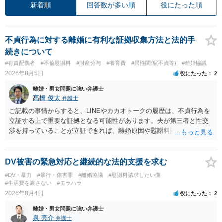
新着順
回答数が多い順
役にたった順
不貞行為に対する離婚に有利な証拠収集方法と法的手
続きについて
#有責配偶者
#不倫慰謝料
#財産分与
#養育費
#異性関係(不貞等)
#離婚協議
2026年8月5日
役にたった
2
離婚・男女問題に強い弁護士
髙橋 俊太
弁護士
ご記載の事情からすると、LINEやカカオトークの履歴は、不貞行為を
立証する上で重要な証拠となる可能性があります。夫が第三者と性交
渉を持っていることが立証できれば、離婚原因や慰謝料請求を検討す
る上で重要な事情となります。特に、数年間にわたって特定の相手と
性的関係を継続しているのであれば、その期間や回数が分かる資料は
できるだけ保存しておくことをお勧めいたします。 他方、「夫に不貞
DV被害の緊急対応と継続的な法的支援を求む
がある＝財産分与でも多くもらえる」「当然に親権を取得できる」と
#DV・暴力
#暴行・傷害罪
#離婚協議
#慰謝料請求したい側
いう関係にはありません。まず、財産分与は、基本的には夫婦が婚姻
#生活費を渡さない
#モラハラ
中に形成した財産を清算する制度ですので、不貞行為の有無とは別
2026年8月4日
役にたった
2
に、預貯金、不動産、保険、退職金等の資料を確保しておくことが重
離婚・男女問題に強い弁護士
要です。また、子の親権については、夫婦間の責任問題とは別に、
泉 亮介
弁護士
「どのような形がお子様の利益になるか」という観点です。そのた