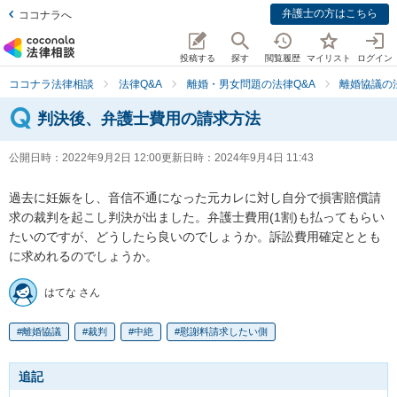
弁護士の方はこちら
ココナラへ
投稿する
探す
閲覧履歴
マイリスト
ログイン
ココナラ法律相談
法律Q&A
離婚・男女問題の法律Q&A
離婚協議の
判決後、弁護士費用の請求方法
公開日時：
2022年9月2日 12:00
更新日時：
2024年9月4日 11:43
過去に妊娠をし、音信不通になった元カレに対し自分で損害賠償請
求の裁判を起こし判決が出ました。弁護士費用(1割)も払ってもらい
たいのですが、どうしたら良いのでしょうか。訴訟費用確定ととも
に求めれるのでしょうか。
はてな さん
離婚協議
裁判
中絶
慰謝料請求したい側
追記