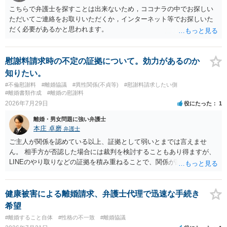
め、未就学のお子様について貴方が主として養育しているのであれ
こちらで弁護士を探すことは出来ないため，ココナラの中でお探しい
ば、保育園等への送迎、食事・入浴・寝かしつけ等の日常的な育児、
ただいてご連絡をお取りいただくか，インターネット等でお探しいた
通院や予防接種への対応、保育園との連絡、夫婦それぞれの勤務状
だく必要があるかと思われます。
況、別居後にどのような養育環境を用意できるかといった、これまで
の監護実績や今後の生活状況について整理しておくとよいでしょう。
養育費については、離婚後も父母双方がそれぞれの収入に応じて負担
慰謝料請求時の不定の証拠について。効力があるのか
するのが原則となります。
知りたい。
#不倫慰謝料
#離婚協議
#異性関係(不貞等)
#慰謝料請求したい側
#離婚書類作成
#離婚の慰謝料
2026年7月29日
役にたった
1
離婚・男女問題に強い弁護士
本庄 卓磨
弁護士
ご主人が関係を認めている以上、証拠として弱いとまでは言えませ
ん。 相手方が否認した場合には裁判を検討することもあり得ますが、
LINEのやり取りなどの証拠を積み重ねることで、関係が認定される余
地は十分にあります。 ただし、手元の証拠でどこまで認定できるかは
個別の事情によりますので、お早めに弁護士に相談されることをおす
すめします。
健康被害による離婚請求、弁護士代理で迅速な手続き
希望
#離婚すること自体
#性格の不一致
#離婚協議