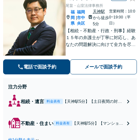
尾畠・山室法律事務所
天神駅
営業時間：10:0
福
福岡
0~19:00（平
岡
市中
から徒歩
|
県
央区
日）
5分
【相続・不動産・行政・刑事】経験
１５年の弁護士が丁寧に対応し、あ
なたの問題解決に向けて全力を尽く
します。【福岡市中央区・天神駅徒
歩５分】
電話で面談予約
メールで面談予約
注力分野
相続・遺言
【天神駅5分】【土日夜間の対応
料金表有
可】複数の相続人がいる複雑な相
続問題も多数経験。行政関連の豊
富なノウハウも活用し、的確な対
不動産・住まい
【天神駅5分】【マンション
料金表有
応で軋轢を減らしながらスピーデ
管理士の資格保有】マンシ
ィーな対応で解決へ導きます。
ョン管理士の資格を保有
【メール／オンライン相談可】
他1分野を表示