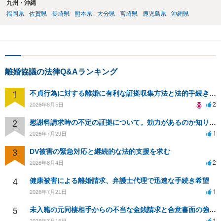
九州・沖縄
福岡県
佐賀県
長崎県
熊本県
大分県
宮崎県
鹿児島県
沖縄県
離婚協議の法律Q&Aランキング
1
不貞行為に対する離婚に有利な証拠収集方法と法的手続きについて
2
2026年8月5日
2
慰謝料請求時の不定の証拠について。効力があるのか知りたい。
1
2026年7月29日
3
DV被害の緊急対応と継続的な法的支援を求む
2
2026年8月4日
4
健康被害による離婚請求、弁護士代理で迅速な手続き希望
1
2026年7月21日
5
未入籍の元同棲相手からの不当な金銭請求と合意書面の強要について
1
2026年7月16日