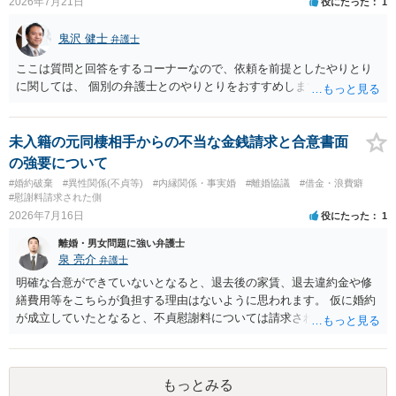
2026年7月21日
役にたった
1
鬼沢 健士
弁護士
ここは質問と回答をするコーナーなので、依頼を前提としたやりとり
に関しては、 個別の弁護士とのやりとりをおすすめします。
未入籍の元同棲相手からの不当な金銭請求と合意書面
の強要について
#婚約破棄
#異性関係(不貞等)
#内縁関係・事実婚
#離婚協議
#借金・浪費癖
#慰謝料請求された側
2026年7月16日
役にたった
1
離婚・男女問題に強い弁護士
泉 亮介
弁護士
明確な合意ができていないとなると、退去後の家賃、退去違約金や修
繕費用等をこちらが負担する理由はないように思われます。 仮に婚約
が成立していたとなると、不貞慰謝料については請求される可能性が
あるため検討しておく必要があるでしょう。 弁護士を立てる予定であ
れば早めに弁護士に相談し、弁護士から回答をさせると良いでしょ
う。
もっとみる