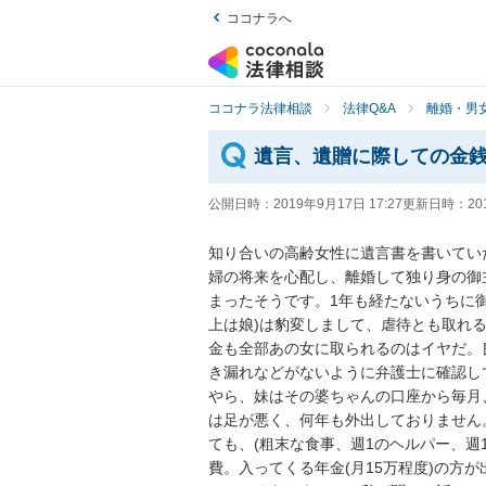
ココナラへ
ココナラ法律相談
法律Q&A
離婚・男
遺言、遺贈に際しての金
公開日時：
2019年9月17日 17:27
更新日時：
20
知り合いの高齢女性に遺言書を書いてい
婦の将来を心配し、離婚して独り身の御
まったそうです。1年も経たないうちに
上は娘)は豹変しまして、虐待とも取れ
金も全部あの女に取られるのはイヤだ。
き漏れなどがないように弁護士に確認して
やら、妹はその婆ちゃんの口座から毎月
は足が悪く、何年も外出しておりません
ても、(粗末な食事、週1のヘルパー、週
費。入ってくる年金(月15万程度)の方