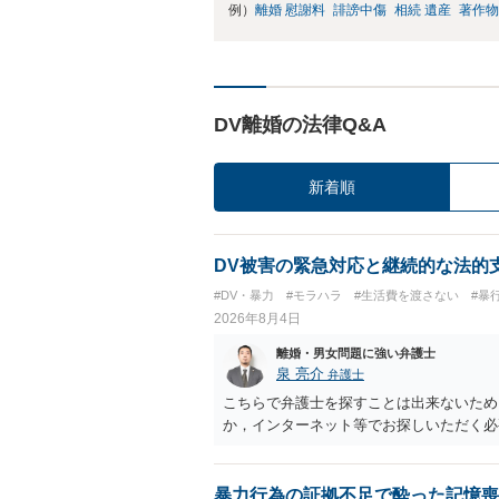
例）
離婚 慰謝料
誹謗中傷
相続 遺産
著作物
DV離婚の法律Q&A
新着順
DV被害の緊急対応と継続的な法的
#DV・暴力
#モラハラ
#生活費を渡さない
#暴
2026年8月4日
離婚・男女問題に強い弁護士
泉 亮介
弁護士
こちらで弁護士を探すことは出来ないため
か，インターネット等でお探しいただく必
暴力行為の証拠不足で酔った記憶喪