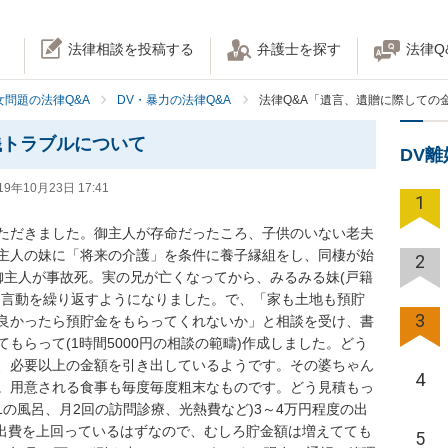
法律相談を投稿する
弁護士を探す
法律Q
女問題の法律Q&A
DV・暴力の法律Q&A
法律Q&A「遺言、遺贈に際しての
銭トラブルについて
DV
19年10月23日 17:41
1
ただきました。御主人が存命だったころ、子供のいない老夫
主人の妹に「将来の介護」を条件に養子縁組をし、同棲が始
2
御主人が事故死。実の兄が亡くなってから、みるみる妹(戸籍
る言動を繰り返すようになりました。で、「家も土地も預貯
3
良かったら預貯金をもらってくれないか」と相談を受け、書
もらって(1時間5000円の相談の範疇)作成しました。どう
、必要以上の金額を引き出しているようです。その婆ちゃん
4
。用意される食事も毎度毎度粗末なものです。どう見積もっ
1の風呂、月2回の訪問診療、光熱費など)3～4万円程度の出
が出費を上回っているはずなので、むしろ貯金額は増えてても
5