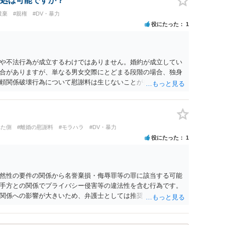
処は可能ですか？
破棄
#親権
#DV・暴力
役にたった
1
や不法行為が成立するわけではありません。婚約が成立してい
合がありますが、単なる男女交際にとどまる段階の場合、独身
頼関係破壊行為について慰謝料は生じないことが多いと思われ
交際を進めたとしても後に相手を信頼できなくなる可能性が高か
くてよかったと割り切って、交際を終わらせるのがよいと思い
れた側
#離婚の慰謝料
#モラハラ
#DV・暴力
役にたった
1
然性の要件の関係から名誉棄損・侮辱罪等の罪に該当する可能
手方との関係でプライバシー侵害等の違法性を含む行為です。
関係への影響が大きいため、弁護士としては推奨しないことが