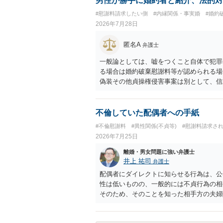
男性が勝手に婚約者と紹介、法的対
#慰謝料請求したい側
#内縁関係・事実婚
#婚約
2026年7月28日
匿名A
弁護士
一般論としては、嘘をつくこと自体で犯罪
る場合は婚約破棄慰謝料等が認められる場
偽装その他貞操権侵害事案は別として、信
ます。 お怒りはごもっともですが、仮に
ったということですので、むしろ結婚しな
ます。
不倫していた配偶者への手紙
#不倫慰謝料
#異性関係(不貞等)
#慰謝料請求さ
2026年7月25日
離婚・男女問題に強い弁護士
井上 祐司
弁護士
配偶者にダイレクトに知らせる行為は、公
性は低いものの、一般的には不貞行為の相
そのため、そのことを知った相手方の夫婦
一般的かと思います。