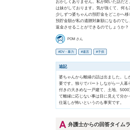
おかしくありません。私が聞いた話だと
は妹がしております。気が強くて、何も
少しずつ婆ちゃんの預貯金をどこかへ移
預貯金額が私の遺贈対象額になるのでし
返金させることができるのでしょうか？
POM さん
DV・暴力
遺言
子供
追記
婆ちゃんから離縁の話は出ました。し
要です。独りでパートしながら一人暮
付きの大きめな一戸建て、土地、500
て離縁に応じない事は目に見えて分か
仕返しが怖いというのも事実です。
弁護士からの回答タイム