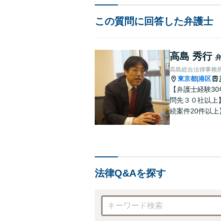
この質問に回答した弁護士
高島 秀行
高島総合法律事務
東京都
港区
|
【弁護士経験3
問先３０社以上
続案件20件以
で多様なニーズ
分問題でお困り
法律Q&Aを探す