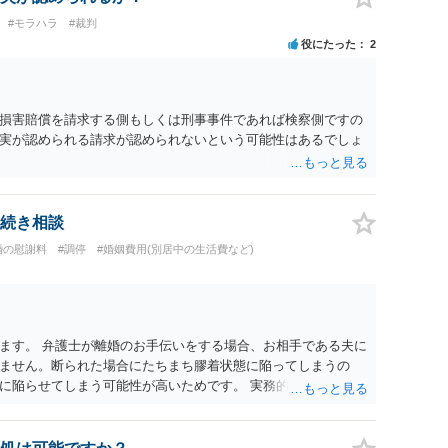
#モラハラ
#裁判
役にたった
2
損害賠償を請求する側もしくは刑事事件であれば検察側ですの
実が認められる請求が認められないという可能性はあるでしょ
続き相談
婚の慰謝料
#調停
#婚姻費用(別居中の生活費など)
ます。 弁護士が離婚のお手伝いをする場合、お相手である夫に
ません。断られた場合にたちまち膠着状態に陥ってしまうの
に陥らせてしまう可能性が高いためです。 実務的には、ご相談
選択を採らざるを得ないことが圧倒的多数です。