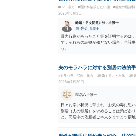
#DV・暴力
#慰謝料請求したい側
#離婚の慰謝料
2026年8月3日
離婚・男女問題に強い弁護士
泉 亮介
弁護士
暴力行為があったこと等を証明するのは，
で，それらの証拠が殆どない場合，当該事
う。
夫のモラハラに対する別居の法的手
#モラハラ
#DV・暴力
#離婚すること自体
#離
2026年7月30日
匿名A
弁護士
日々お辛い状況に苛まれ、お気の毒に思い
別居（夫の転居）を求めることは殆どあり
と、同居中の依頼者ご本人をますます窮地
者さまが転居する形で離婚協議等を進める