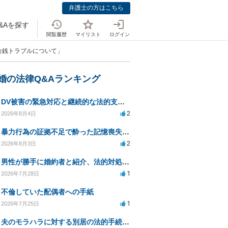
弁護士の方はこちら
&Aを探す
閲覧履歴
マイリスト
ログイン
金銭トラブルについて」
離婚の法律Q&Aランキング
DV被害の緊急対応と継続的な法的支援を求む
2
2026年8月4日
暴力行為の証拠不足で酔った記憶喪失が認められるか？
2
2026年8月3日
男性が勝手に婚約者と紹介、法的対処は可能ですか？
1
2026年7月28日
不倫していた配偶者への手紙
1
2026年7月25日
夫のモラハラに対する別居の法的手続き相談