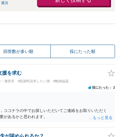
新しく投稿する
 違法
回答数が多い順
役にたった順
支援を求む
行・傷害罪
#慰謝料請求したい側
#離婚協議
役にたった
2
，ココナラの中でお探しいただいてご連絡をお取りいただく
要があるかと思われます。
失が認められるか？