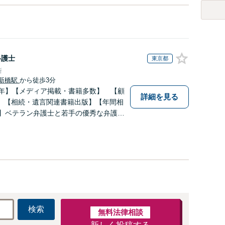
弁護士
東京都
所
新橋駅
から徒歩3分
0年】【メディア掲載・書籍多数】 【顧
詳細を見る
】【相続・遺言関連書籍出版】【年間相
上】ベテラン弁護士と若手の優秀な弁護士
にお応えします。相続・遺産分割、遺留
の方は是非一度ご相談ください！
検索
無料法律相談