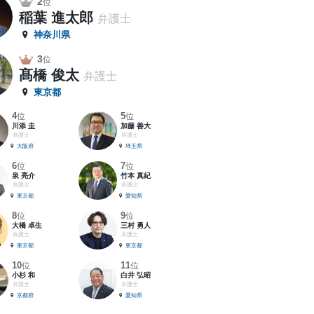
2
位
稲葉 進太郎
弁護士
神奈川県
3
位
髙橋 俊太
弁護士
東京都
4
5
位
位
川添 圭
加藤 善大
弁護士
弁護士
大阪府
埼玉県
6
7
位
位
泉 亮介
竹本 真紀
弁護士
弁護士
東京都
愛知県
8
9
位
位
大橋 卓生
三村 勇人
弁護士
弁護士
東京都
東京都
10
11
位
位
小杉 和
白井 弘昭
弁護士
弁護士
京都府
愛知県