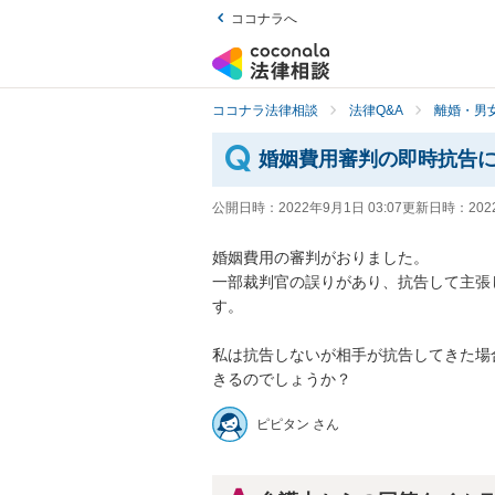
ココナラへ
ココナラ法律相談
法律Q&A
離婚・男
婚姻費用審判の即時抗告
公開日時：
2022年9月1日 03:07
更新日時：
202
婚姻費用の審判がおりました。

一部裁判官の誤りがあり、抗告して主張
す。

私は抗告しないが相手が抗告してきた場
きるのでしょうか？
ピピタン さん