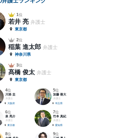
の弁護士ランキング
1
位
若井 亮
弁護士
東京都
2
位
稲葉 進太郎
弁護士
神奈川県
3
位
髙橋 俊太
弁護士
東京都
4
5
位
位
川添 圭
加藤 善大
弁護士
弁護士
大阪府
埼玉県
6
7
位
位
泉 亮介
竹本 真紀
弁護士
弁護士
東京都
愛知県
8
9
位
位