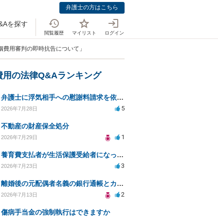
弁護士の方はこちら
&Aを探す
閲覧履歴
マイリスト
ログイン
婚姻費用審判の即時抗告について」
費用の法律Q&Aランキング
弁護士に浮気相手への慰謝料請求を依頼する費用相場は？
5
2026年7月28日
不動産の財産保全処分
1
2026年7月29日
養育費支払者が生活保護受給者になった場合の支払い可否
3
2026年7月23日
離婚後の元配偶者名義の銀行通帳とカードの処分方法について
2
2026年7月13日
傷病手当金の強制執行はできますか