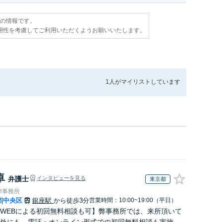
点の情報です。
用性を考慮してご利用いただくようお願いいたします。
1人が
マイリストしています
卓
弁護士
インタビューを見る
東京都
律事務所
都
中央区
銀座駅
から徒歩3分
営業時間：10:00~19:00（平日）
|
WEBによる初回無料相談も可】弊事務所では、来所頂いて
外にも、電話・オンライン形式での初回無料相談も実施