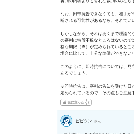
審判の内容よりも有利な裁判のみならず
なお、附帯抗告できなくても、相手が
断される可能性があるなら、それでいい
しかしながら、それはあくまで理論的
の審判に特段不服なところはないので
格な期限（※）が定められているとこ
場合に比して、十分な準備ができないリ
このように、即時抗告については、見
あるでしょう。

※即時抗告は、審判の告知を受けた日
定められているので、その点もご注意
役に立った
2
ピピタン
さん