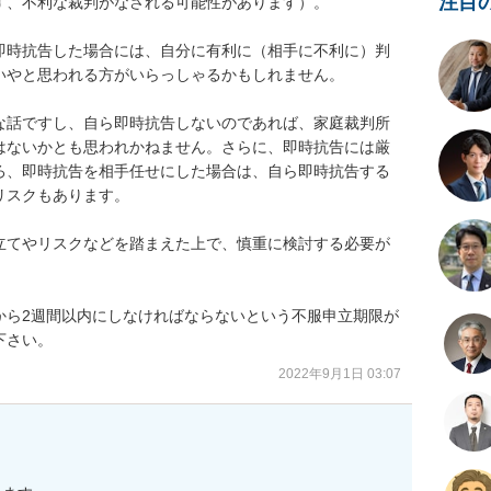
注目
、不利な裁判がなされる可能性があります）。

即時抗告した場合には、自分に有利に（相手に不利に）判
やと思われる方がいらっしゃるかもしれません。

な話ですし、自ら即時抗告しないのであれば、家庭裁判所
はないかとも思われかねません。さらに、即時抗告には厳
ろ、即時抗告を相手任せにした場合は、自ら即時抗告する
スクもあります。

立てやリスクなどを踏まえた上で、慎重に検討する必要が
から2週間以内にしなければならないという不服申立期限が
下さい。
2022年9月1日 03:07