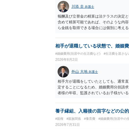
川添 圭
弁護士
報酬及び立替金の精算は法テラスの決定と
含めて精算可能であれば、そのような内容
ら金銭を取得できる場合には個別に考える
ラスへお尋ねいただいた方が確実です。
相手が退職している状態で、婚姻費
#婚姻費用(別居中の生活費など)
#生活費を渡さな
2026年8月2日
外山 大地
弁護士
相手方が退職をしていたとしても、通常直
定することになるため、婚姻費用分担請求
者様の年収、監護されているお子様がいる
ます。
養子縁組、入籍後の苗字などの公的
#親権
#親族関係
#養育費
#婚姻費用(別居中の
2026年7月31日