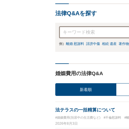
法律Q&Aを探す
例）
離婚 慰謝料
誹謗中傷
相続 遺産
著作物
婚姻費用の法律Q&A
新着順
法テラスの一括精算について
#婚姻費用(別居中の生活費など)
#不倫慰謝料
#
2026年8月3日