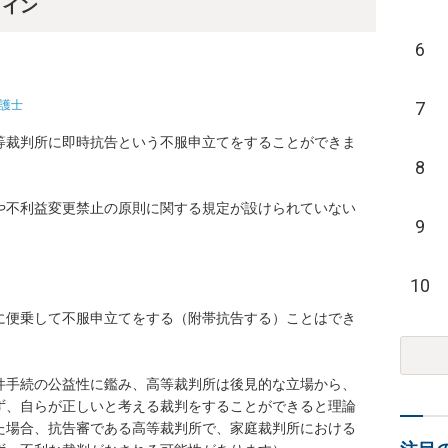
ライン
6
護士
7
等裁判所に即時抗告という不服申立てをすることができま
8
や不利益変更禁止の原則に関する規定が設けられていない
9
10
に便乗して不服申立てをする（附帯抗告する）ことはでき
件手続の公益性に鑑み、高等裁判所は後見的な立場から、
ず、自らが正しいと考える裁判をすることができると理論
た場合、抗告審である高等裁判所で、家庭裁判所における