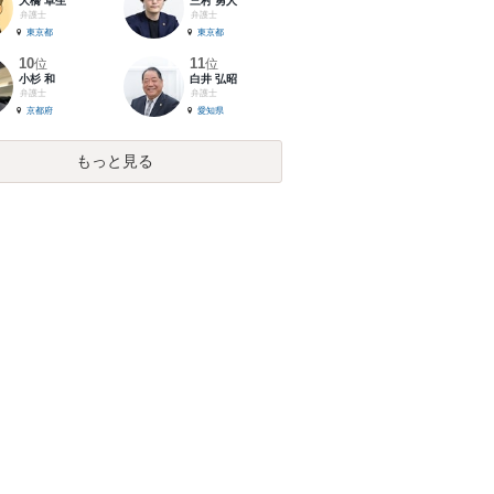
大橋 卓生
三村 勇人
弁護士
弁護士
東京都
東京都
10
11
位
位
小杉 和
白井 弘昭
弁護士
弁護士
京都府
愛知県
もっと見る