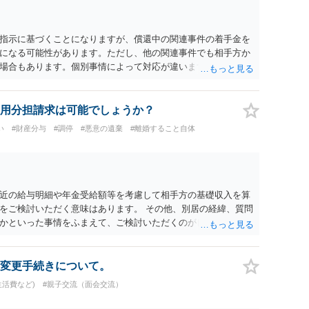
指示に基づくことになりますが、償還中の関連事件の着手金を
になる可能性があります。ただし、他の関連事件でも相手方か
場合もあります。個別事情によって対応が違いますので、法テ
用分担請求は可能でしょうか？
い
#財産分与
#調停
#悪意の遺棄
#離婚すること自体
近の給与明細や年金受給額等を考慮して相手方の基礎収入を算
をご検討いただく意味はあります。 その他、別居の経緯、質問
かといった事情をふまえて、ご検討いただくのが良いかと思い
変更手続きについて。
生活費など)
#親子交流（面会交流）