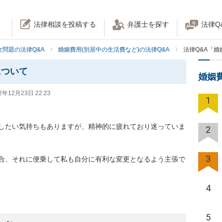
法律相談を投稿する
弁護士を探す
法律Q
女問題の法律Q&A
婚姻費用(別居中の生活費など)の法律Q&A
法律Q&A「
について
婚姻
2年12月23日 22:23
1
したい気持ちもありますが、精神的に疲れており迷っていま
2
3
合、それに便乗して私も自分に有利な変更となるよう主張で
4
5