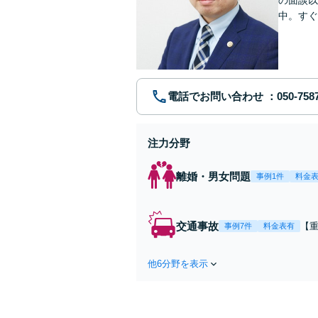
中。すぐ
に、問題
電話でお問い合わせ
注力分野
離婚・男女問題
事例1件
料金
交通事故
【
事例7件
料金表有
第
ま
他6分野を表示
ー
応