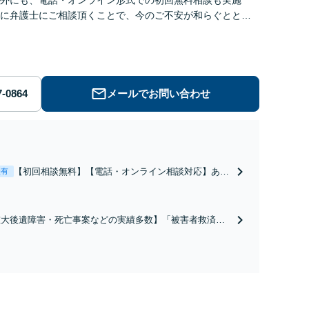
に弁護士にご相談頂くことで、今のご不安が和らぐととも
解決のために前に進むことができます。
メールでお問い合わせ
【初回相談無料】【電話・オンライン相談対応】あな
表有
たにとって有利な条件で離婚ができるよう、経験豊富
な弁護士が多角的な視点でアドバイス「親権・監護
権・面会交流に実績あり」子の引渡し・認知・親子関
重大後遺障害・死亡事案などの実績多数】「被害者救済を
係不存在確認などもご相談下さい【子連れ相談可】
一に」一日でも早く日常を取り戻せるよう、私が力になり
す【初回相談無料】【電話・オンライン相談対応】「スピ
ド対応・納得できる解決を」「刑事裁判のニーズにも対
」【休日・夜間相談可】