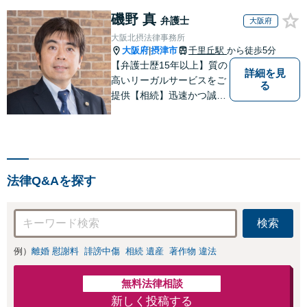
磯野 真
弁護士
大阪府
大阪北摂法律事務所
大阪府
摂津市
千里丘駅
から徒歩5分
|
【弁護士歴15年以上】質の
詳細を見
高いリーガルサービスをご
る
提供【相続】迅速かつ誠実
丁寧な対応で複雑な遺産分
割もスムーズに解決【企業
法務】業界業種問わず対応
可能！契約書作成／企業間
トラブル／問題社員の対応
法律Q&Aを探す
など。顧問契約も可【オン
ライン面談】【千里丘駅5
分】
検索
例）
離婚 慰謝料
誹謗中傷
相続 遺産
著作物 違法
無料法律相談
新しく投稿する