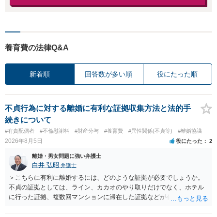
養育費の法律Q&A
新着順
回答数が多い順
役にたった順
不貞行為に対する離婚に有利な証拠収集方法と法的手
続きについて
#有責配偶者
#不倫慰謝料
#財産分与
#養育費
#異性関係(不貞等)
#離婚協議
2026年8月5日
役にたった
2
離婚・男女問題に強い弁護士
白井 弘昭
弁護士
＞こちらに有利に離婚するには、どのような証拠が必要でしょうか。
不貞の証拠としては、ライン、カカオのやり取りだけでなく、ホテル
に行った証拠、複数回マンションに滞在した証拠などが有効です。 不
貞の証拠があれば、離婚をさらに有利に進める（離婚したい時期に離
婚する、慰謝料をとるなど）ことができると思われます。 ただし、不