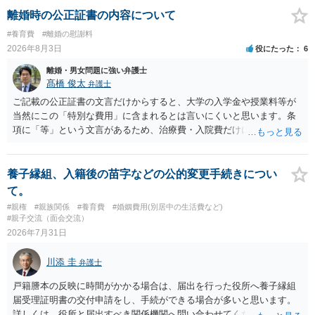
貞発覚後、長期間同居を続けると、不貞を許したとの評価につながる
離婚時の公正証書の内容について
場合がありますので、ご注意ください。 以上、ご参考まで。
#養育費
#離婚の慰謝料
2026年8月3日
役にたった
6
離婚・男女問題に強い弁護士
髙橋 俊太
弁護士
ご記載の公正証書の文言だけからすると、大学の入学金や授業料等が
当然にこの「特別な費用」に含まれるとは言いにくいと思います。条
項に「等」という文言があるため、治療費・入院費だけに限定される
わけではありませんが、その前に「病気・事故に伴う費用」と明記さ
れていますので、通常は、病気や事故によって臨時に必要となった医
療費その他これに類する特別支出を念頭に置いた条項と読むのが自然
養子縁組、入籍後の苗字などの公的変更手続きについ
です。したがって、大学の入学金、授業料、受験費用などの教育費に
て。
ついてまで、「この条項があるから当然に半額を請求できる」とまで
#親権
#親族関係
#養育費
#婚姻費用(別居中の生活費など)
は言いにくいと思われます。なお、通常、大学進学費用をどこまで負
#親子交流（面会交流）
担すべきかについては、離婚時の合意内容のほか、子どもの年齢、大
2026年7月31日
学進学についての父母の認識、父母の学歴・収入・資産状況、進学先
や費用などを踏まえて個別に検討することになります。公正証書の他
川添 圭
弁護士
の条項において、養育費の終期についてどのように定められている
か、大学進学に関する定めの有無、「教育費」「進学費用」に関する
戸籍謄本の反映に時間がかかる場合は、届出を行った役所へ養子縁組
定めの有無等について確認する必要があると考えられます。
届受理証明書の交付申請をし、手続ができる場合が多いと思います。
詳しくは、役所と届出すべき関係機関へ問い合わせてください。