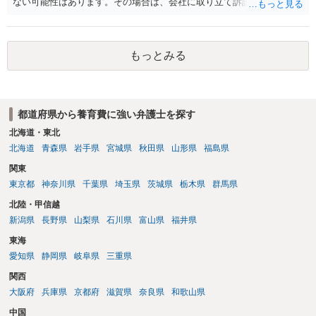
ない可能性はあります。その場合は、会社に取り立て訴訟を行うこと
で、会社から取り立てることができます。 その他、預金を探して差し
押さえ、元夫名義の車の差し押さえ競売などを検討します。 ＞何もで
きなかった場合は、公正証書の原本は戻ってくるのでしょうか？ 取れ
もっとみる
ても取れなくても、執行裁判所に原本の還付請求を行えば還付されま
す。 ＞他の弁護士さんに再度依頼できるのでしょうか？ できます。た
だ、取れなかった場合に取り立て訴訟等を起こしてもらえば、他の弁
護士に頼む必要は無いでしょう。 以上、ご参考まで。
都道府県から養育費に強い弁護士を探す
北海道・東北
北海道
青森県
岩手県
宮城県
秋田県
山形県
福島県
関東
東京都
神奈川県
千葉県
埼玉県
茨城県
栃木県
群馬県
北陸・甲信越
新潟県
長野県
山梨県
石川県
富山県
福井県
東海
愛知県
静岡県
岐阜県
三重県
関西
大阪府
兵庫県
京都府
滋賀県
奈良県
和歌山県
中国