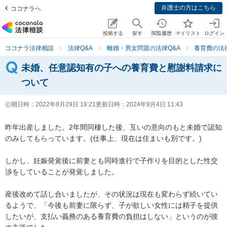
弁護士の方はこちら
ココナラへ
投稿する
探す
閲覧履歴
マイリスト
ログイン
ココナラ法律相談
法律Q&A
離婚・男女問題の法律Q&A
養育費の法
未婚、任意認知有の子への養育費と慰謝料請求に
ついて
公開日時：
2022年8月29日 18:21
更新日時：
2024年9月4日 11:43
昨年出産しました。2年間同棲した後、互いの意向のもと未婚で認知
のみしてもらっています。(仕事上、現在は住まいも別です。)

しかし、妊娠発覚後に前妻とも同時進行で子作りを目的とした性交
渉をしていることが発覚しました。

産後改めて話し合いましたが、その状況は現在も変わらず続いてい
るようで、「今後も前妻に限らず、子が欲しい女性には精子を提供
したいが、支払い義務のある養育費の負担はしない」というのが彼