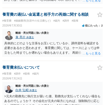
養育費の過払い金返還と相手方の再婚に関する相談
#養育費
#婚姻費用(別居中の生活費など)
#裁判
#調停
#親権
2026年7月30日
役にたった
2
離婚・男女問題に強い弁護士
泉 亮介
弁護士
具体的にどのような主張をお互いにしているか、調停資料を確認する
必要があるかと思われます。 養育費に関しては、ケースによっては申
立をした時までしか遡れない場合もありえます。 再婚後の相手方の行
動がどのようなものであったのかも重要であるため、相手が再婚後の
養育費に関するやりとり等があればそちらについても確認する必要が
あるでしょう。 公開相談の場での回答よりも個別に弁護士にご相談さ
養育費未払いについて
れることをお勧めいたします。
#養育費
#調停
#親権
#裁判
2026年7月24日
離婚・男女問題に強い弁護士
白井 弘昭
弁護士
>元夫の勤務先に執行文が届いた後、勤務先が支払ってくれない場合も
あるのでしょうか？ その会社が元夫の味方になれば、強制執行に応じ