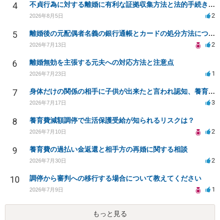
4
不貞行為に対する離婚に有利な証拠収集方法と法的手続きについて
2
2026年8月5日
5
離婚後の元配偶者名義の銀行通帳とカードの処分方法について
2
2026年7月13日
6
離婚無効を主張する元夫への対応方法と注意点
1
2026年7月23日
7
身体だけの関係の相手に子供が出来たと言われ認知、養育費を要求されているが自身の子供か分からない
3
2026年7月17日
8
養育費減額調停で生活保護受給が知られるリスクは？
2
2026年7月10日
9
養育費の過払い金返還と相手方の再婚に関する相談
2
2026年7月30日
10
調停から審判への移行する場合について教えてください
1
2026年7月9日
もっと見る