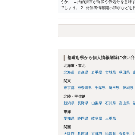
うか。 →法的措置が訴訟や仮処分を意味
でしょう。 2. 発信者情報開示請求など
いでしょうか。 →数十万円・数ヶ月が目安
Lなどの証拠があれば対応は可能でしょうか
スでは、まず弁護士へ相談するのがよいの
→相談者様におかれて詐欺など一切していな
できた場合、名誉毀損や侮辱罪、損害賠償
6. 相談する場合、持参した方がよい資料
記録など）があれば教えてください。 →
り、その弁護士から、必要な資料を教えて
都道府県から個人情報削除に強い弁
北海道・東北
北海道
青森県
岩手県
宮城県
秋田県
関東
東京都
神奈川県
千葉県
埼玉県
茨城県
北陸・甲信越
新潟県
長野県
山梨県
石川県
富山県
東海
愛知県
静岡県
岐阜県
三重県
関西
大阪府
兵庫県
京都府
滋賀県
奈良県