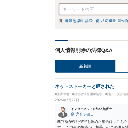
例）
離婚 慰謝料
誹謗中傷
相続 遺産
著作物
個人情報削除の法律Q&A
新着順
ネットストーカーと晒された
#誹謗中傷
#発信者情報開示請求
#訴訟・損害賠
2026年7月27日
インターネットに強い弁護士
泉 亮介
弁護士
裁判所が権利侵害を認めた場合は，こちら
す。 ご自身の投稿が，相手がどこの誰か