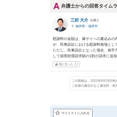
弁護士からの回答タイム
三好 大介
弁護士
福井県
>
福井市
慰謝料の金額は、爆サイへの書込みの
が、民事訴訟における慰謝料相場として
ただし、民事訴訟となった場合、相手
して損害賠償請求額の1割が請求に追
役に立った
1
この投稿は、2022年8月29日
ご自身の責任のもと適法性・有
マイリストに入れる