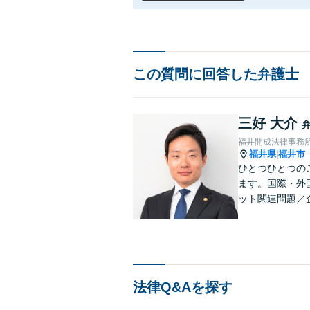
この質問に回答した弁護士
三好 大介
福井開成法律事務
福井県
福井市
|
ひとつひとつの
ます。国際・外
ット関連問題／
通事故／刑事弁
お気軽にご相談
法律Q&Aを探す