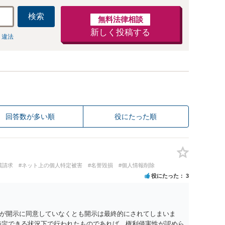
検索
無料法律相談
新しく投稿する
 違法
回答数が多い順
役にたった順
償請求
#ネット上の個人特定被害
#名誉毀損
#個人情報削除
役にたった
3
が開示に同意していなくとも開示は最終的にされてしまいま
特定できる状況下で行われたものであれば，権利侵害性が認めら