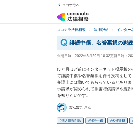
ココナラへ
ココナラ法律相談
法律Q&A
インター
誹謗中傷、名誉棄損の慰
公開日時：
2022年8月29日 10:32
更新日時：
20
ひと月ほど前にインターネット掲示板の
て誹謗中傷や名誉棄損を伴う投稿をして
弁護士には動いてもらっているとありま
示請求が認められて損害賠償請求や慰謝
を知りたいです。
ぽんぽこ さん
個人情報削除
誹謗中傷
名誉毀損