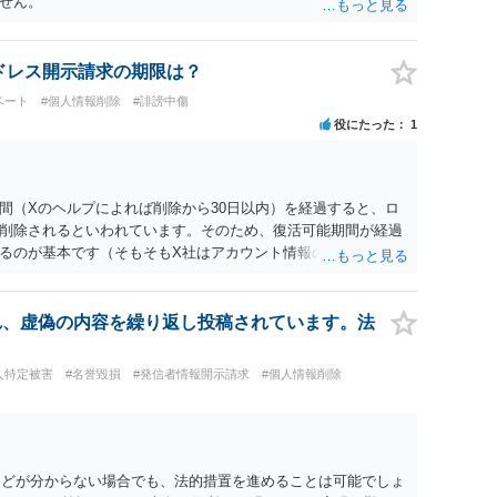
せん。
IPアドレス開示請求の期限は？
ベート
#個人情報削除
#誹謗中傷
役にたった
1
間（Xのヘルプによれば削除から30日以内）を経過すると、ロ
に削除されるといわれています。そのため、復活可能期間が経過
るのが基本です（そもそもX社はアカウント情報の保有確認す
ら1か月以内の申立てであっても不保有回答があり得ます）。
れ、虚偽の内容を繰り返し投稿されています。法
人特定被害
#名誉毀損
#発信者情報開示請求
#個人情報削除
所などが分からない場合でも、法的措置を進めることは可能でしょ