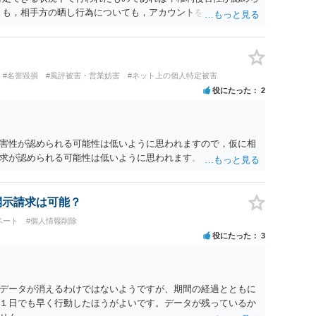
とも，相手方の晒し行為についても，アカウントを特定したうえ
れば，かかる行為に権利侵害性が認められる可能性はあるでし
#名誉毀損
#風評被害・営業妨害
#ネット上の個人特定被害
役にたった
2
害性が認められる可能性は低いように思われますので，仮に相
求が認められる可能性は低いように思われます。
報開示請求は可能？
ベート
#個人情報削除
役にたった
3
データが消えるわけではないようですが、期間の経過とともに
１日でも早く行動したほうがよいです。データが残っているか