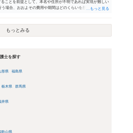
することを前提として、本名や住所が不明であれば実現が難しい
を行う場合、おおよその費用や期間はどのくらいを想定すればよ
でしょう。 3. 投稿が削除されても、スクリーンショットやUR
。 →対応可能である場合があるでしょう。 4. このようなケー
か、それとも警察への相談を優先した方がよいのでしょうか。
もっとみる
いのであれば、弁護士と警察両方でしょう。 5. 相手が特定
請求などの対象になる可能性はありますか。 →あるでしょう。
（スクリーンショット、URL、Metaとのやり取り、警察への相談
弁護士にご相談になる際は、まず、弁護士に電話でご相談にな
もらうのが良いでしょう。
護士を探す
山形県
福島県
栃木県
群馬県
福井県
和歌山県