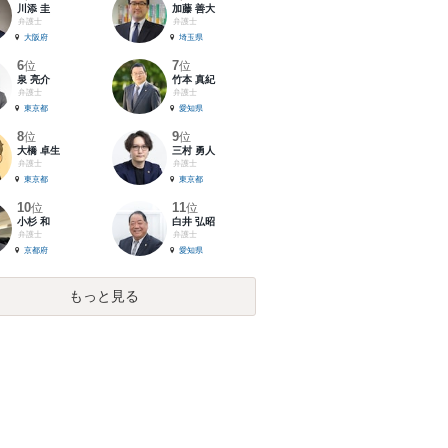
川添 圭
加藤 善大
弁護士
弁護士
大阪府
埼玉県
6
7
位
位
泉 亮介
竹本 真紀
弁護士
弁護士
東京都
愛知県
8
9
位
位
大橋 卓生
三村 勇人
弁護士
弁護士
東京都
東京都
10
11
位
位
小杉 和
白井 弘昭
弁護士
弁護士
京都府
愛知県
もっと見る