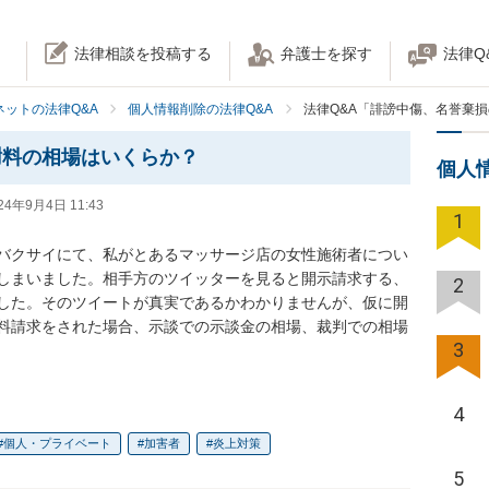
法律相談を投稿する
弁護士を探す
法律Q
ネットの法律Q&A
個人情報削除の法律Q&A
法律Q&A「誹謗中傷、名誉棄
謝料の相場はいくらか？
個人
24年9月4日 11:43
1
バクサイにて、私がとあるマッサージ店の女性施術者につい
しまいました。相手方のツイッターを見ると開示請求する、
2
した。そのツイートが真実であるかわかりませんが、仮に開
料請求をされた場合、示談での示談金の相場、裁判での相場
3
4
個人・プライベート
加害者
炎上対策
5