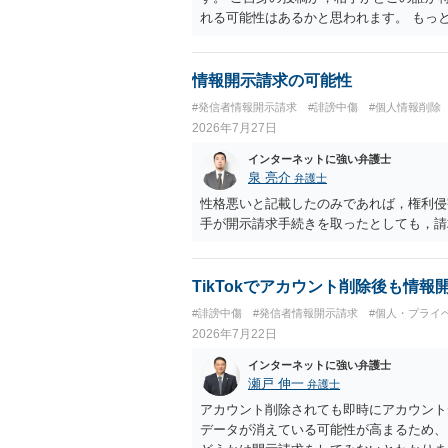
れる可能性はあるかと思われます。 もっ
で，ネットストーカーとして晒したのであ
ょう。
情報開示請求の可能性
#発信者情報開示請求
#誹謗中傷
#個人情報削除
2026年7月27日
インターネットに強い弁護士
泉 亮介
弁護士
性格悪いと記載したのみであれば，権利侵
手が開示請求手続きを取ったとしても，請
TikTokでアカウント削除後も情
#誹謗中傷
#発信者情報開示請求
#個人・プライ
2026年7月22日
インターネットに強い弁護士
瀬戸 伸一
弁護士
アカウント削除されても即時にアカウント
データが消えている可能性が高まるため、