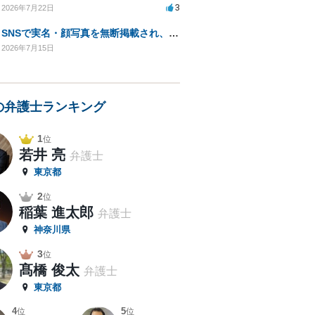
3
2026年7月22日
SNSで実名・顔写真を無断掲載され、虚偽の内容を繰り返し投稿されています。法的対応は可能でしょうか？
2026年7月15日
の弁護士ランキング
1
位
若井 亮
弁護士
東京都
2
位
稲葉 進太郎
弁護士
神奈川県
3
位
髙橋 俊太
弁護士
東京都
4
5
位
位