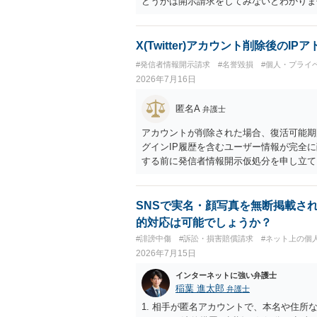
どうかは開示請求をしてみないとわかりま
X(Twitter)アカウント削除後の
#発信者情報開示請求
#名誉毀損
#個人・プライ
2026年7月16日
匿名A
弁護士
アカウントが削除された場合、復活可能期
グインIP履歴を含むユーザー情報が完全
する前に発信者情報開示仮処分を申し立て
ら異常なまでに時間がかかるので、削除か
SNSで実名・顔写真を無断掲載さ
的対応は可能でしょうか？
#誹謗中傷
#訴訟・損害賠償請求
#ネット上の個
2026年7月15日
インターネットに強い弁護士
稲葉 進太郎
弁護士
1. 相手が匿名アカウントで、本名や住