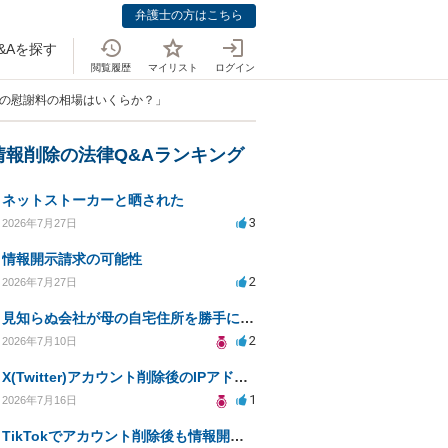
弁護士の方はこちら
&Aを探す
閲覧履歴
マイリスト
ログイン
損の慰謝料の相場はいくらか？」
情報削除の法律Q&Aランキング
ネットストーカーと晒された
3
2026年7月27日
情報開示請求の可能性
2
2026年7月27日
見知らぬ会社が母の自宅住所を勝手に使用、報告先と母への影響について相談
2
2026年7月10日
X(Twitter)アカウント削除後のIPアドレス開示請求の期限は？
1
2026年7月16日
TikTokでアカウント削除後も情報開示請求は可能？