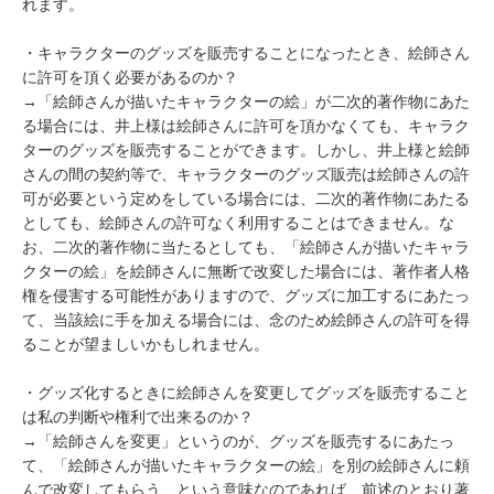
れます。

・キャラクターのグッズを販売することになったとき、絵師さん
に許可を頂く必要があるのか？

→「絵師さんが描いたキャラクターの絵」が二次的著作物にあた
る場合には、井上様は絵師さんに許可を頂かなくても、キャラク
ターのグッズを販売することができます。しかし、井上様と絵師
さんの間の契約等で、キャラクターのグッズ販売は絵師さんの許
可が必要という定めをしている場合には、二次的著作物にあたる
としても、絵師さんの許可なく利用することはできません。な
お、二次的著作物に当たるとしても、「絵師さんが描いたキャラ
クターの絵」を絵師さんに無断で改変した場合には、著作者人格
権を侵害する可能性がありますので、グッズに加工するにあたっ
て、当該絵に手を加える場合には、念のため絵師さんの許可を得
ることが望ましいかもしれません。

・グッズ化するときに絵師さんを変更してグッズを販売すること
は私の判断や権利で出来るのか？

→「絵師さんを変更」というのが、グッズを販売するにあたっ
て、「絵師さんが描いたキャラクターの絵」を別の絵師さんに頼
んで改変してもらう、という意味なのであれば、前述のとおり著