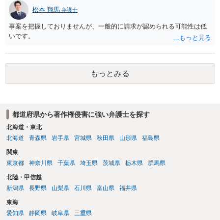
様、掲載目的、態様、必要性、本人の特定可能性等から判断されま
でしょう。 文章についても、単に所々表現を変えただけで適法になる
松本 翔馬
す。営業目的であり、本人も掲載を拒否していることは、違法性を認
弁護士
とは限りません。医学上の事実を理解したうえで、ご自身の表現と構
める方向の事情となりますが、自動的に肖像権侵害となるわけではあ
成でまとめる必要があります。 安全にSNSで公開するには、教科書の
事案を把握しておりませんが、一般的に請求が認められる可能性は低
りません。 まず、見積書、メール、チャット、デザイナーの利用規約
図をトレース・模写した部分は掲載せず、人体の構造という事実を基
いです。
を確認したうえで、「提供素材及びこれを含む画面の複製・SNS掲載
に、自分で構図や表現を工夫して作図する方法が考えられます。ま
を許諾しない」と書面で明確に通知することをお勧めします。すでに
た、改変・SNS掲載が認められたオープンライセンス素材を、利用条
掲載された場合は、URL、掲載日時、画面を保存してから削除を求め
件に従って使う方法もあります。トレースした図を残したい場合は、
てください。
自分だけの学習用にとどめるのが安全です。
もっとみる
都道府県から著作権侵害に強い弁護士を探す
北海道・東北
北海道
青森県
岩手県
宮城県
秋田県
山形県
福島県
関東
東京都
神奈川県
千葉県
埼玉県
茨城県
栃木県
群馬県
北陸・甲信越
新潟県
長野県
山梨県
石川県
富山県
福井県
東海
愛知県
静岡県
岐阜県
三重県