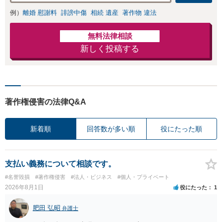
例）
離婚 慰謝料
誹謗中傷
相続 遺産
著作物 違法
無料法律相談
新しく投稿する
著作権侵害の法律Q&A
新着順
回答数が多い順
役にたった順
支払い義務について相談です。
#名誉毀損
#著作権侵害
#法人・ビジネス
#個人・プライベート
2026年8月1日
役にたった
1
肥田 弘昭
弁護士