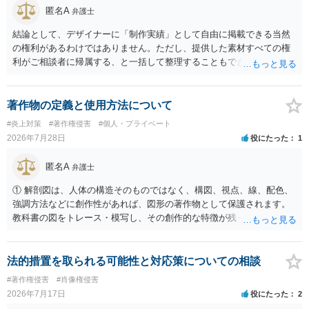
すが、それだけで直ちに侵害となるわけではありません。完全無償・
匿名A
弁護士
非営利であれば「表現の自由」「創作物」としての側面が強く評価さ
れる可能性があります。一方、広告収益がある場合は「商業利用」と
結論として、デザイナーに「制作実績」として自由に掲載できる当然
しての色彩が強まり、リスクが高まる可能性があります。 公開前に変
の権利があるわけではありません。ただし、提供した素材すべての権
更・確認しておく事項については、公開の場でアドバイスするにも限
利がご相談者に帰属する、と一括して整理することもできません。 ご
界があるかと思うので、資料等を持参の上、弁護士に相談されること
自身が撮影・執筆した写真や文章は、創作性があれば原則としてご自
も一つかと存じます。
身が著作権者です。 他方、ブランド名、文字主体のロゴ、商品情報、
短いキャッチコピー、販売コンセプトなどは、通常、著作物には当た
著作物の定義と使用方法について
りません。ただし、ロゴに独自の図形やイラスト等が含まれる場合に
#炎上対策
#著作権侵害
#個人・プライベート
は、その表現部分が著作物となる可能性があります。 また、人物写真
2026年7月28日
役にたった
1
の著作権は撮影者に、肖像に関する権利は被写体本人に帰属します
（著作権法2条・17条）。 ウェブサイト全体に当然に著作権が生じる
匿名A
弁護士
わけではありません。デザイナーが独自に制作したイラストやバナー
等は別として、一般的なレイアウトや配色、依頼者から提供された素
① 解剖図は、人体の構造そのものではなく、構図、視点、線、配色、
材を希望に沿って配置した部分には、通常、著作物性は認められにく
強調方法などに創作性があれば、図形の著作物として保護されます。
いと考えられます。仮に具体的な画面構成の一部に創作性が認められ
教科書の図をトレース・模写し、その創作的な特徴が残っていれば、
ても、その権利は当該部分に限られ、ご相談者の写真や文章等を制作
完全一致でなくても複製・翻案に当たる可能性があります。非営利で
実績として掲載する権限まで当然に生じるものではありません。 もっ
も、SNSへの公開は私的使用には当たりません。 ② 出典を記載するだ
とも、契約書がなくても、見積書、メール、利用規約等に実績掲載へ
けでは、適法な引用にはなりません。自分の説明や批評が主で、図が
法的措置を取られる可能性と対応策についての相談
の同意があれば別です。また、単に制作を担当した事実を記載した
その説明に必要な従たる資料であること、引用部分が明確に区別さ
#著作権侵害
#肖像権侵害
り、公開中のサイトへリンクしたりする行為まで当然に禁止できると
れ、必要な範囲に限られていることなどが必要です。勉強ノートの教
2026年7月17日
役にたった
2
は限りません。 人物写真については、通常のSNSへの無断掲載と同
材として図そのものを中心的に掲載する場合、引用と認められにくい