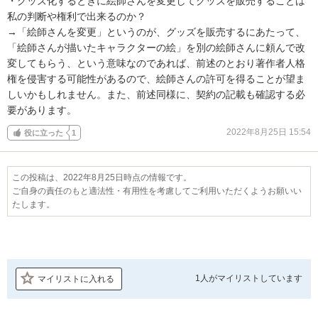
・グッズ化するときに絵師さんを変更してグッズを販売することは
私の判断や権利で出来るのか？

→「絵師さんを変更」というのが、グッズを販売するにあたって、
「絵師さんが描いたキャラクターの絵」を別の絵師さんに頼んで改
変してもらう、という意味なのであれば、前述のとおり著作者人格
権を侵害する可能性があるので、絵師さんの許可を得ることが望ま
しいかもしれません。また、前述同様に、契約の記載も確認する必
要があります。
2022年8月25日 15:54
役に立った
1
この投稿は、2022年8月25日時点の情報です。
ご自身の責任のもと適法性・有用性を考慮してご利用いただくようお願いい
たします。
1人が
マイリストしています
マイリストに入れる