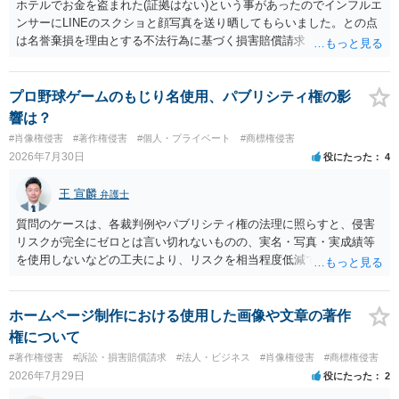
ホテルでお金を盗まれた(証拠はない)という事があったのでインフルエ
ンサーにLINEのスクショと顔写真を送り晒してもらいました。との点
は名誉棄損を理由とする不法行為に基づく損害賠償請求（共同不法行
為）の対象となるかと思います。但し、慰謝料額としては、「その後
その人が会社を経営しているようで仕事が飛んだとのことでその分の
賠償金と8人分の従業員の年間利益を請求すると言われています。」で
プロ野球ゲームのもじり名使用、パブリシティ権の影
の計算がすべて損害とならないかと思いますので、損害額で争っても
響は？
良いかと思います。ご参考にしてください。
#肖像権侵害
#著作権侵害
#個人・プライベート
#商標権侵害
2026年7月30日
役にたった
4
王 宣麟
弁護士
質問のケースは、各裁判例やパブリシティ権の法理に照らすと、侵害
リスクが完全にゼロとは言い切れないものの、実名・写真・実成績等
を使用しないなどの工夫により、リスクを相当程度低減できる設計に
なっているかと思います。 ただし、「野球ファンであれば元の選手を
推測できる」という点は、裁判で争われた場合に「専ら顧客吸引力の
利用を目的とする」と判断される余地を残すため、一定の注意が必要
ホームページ制作における使用した画像や文章の著作
です。 また、広告収益の有無は、侵害判断に一定の影響を与える可能
権について
性がありますが、決定的要因ではありません。 パブリシティ権侵害の
#著作権侵害
#訴訟・損害賠償請求
#法人・ビジネス
#肖像権侵害
#商標権侵害
成否は、主に「専ら顧客吸引力の利用を目的とするか」という点で判
2026年7月29日
役にたった
2
断されます。広告収益があることは「商業的目的」を強く示す要素で