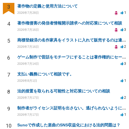
3
著作物の定義と使用方法について
1
2026年7月28日
4
著作権侵害の発信者情報開示請求への対応策について相談
3
2026年7月16日
5
商標登録済の名作家具をイラストに入れて販売するのは違法でしょうか
2
2026年7月16日
6
ゲーム制作で昔話をモチーフにすることは著作権的にセーフかどうか
3
2026年7月14日
7
支払い義務について相談です。
1
2026年8月1日
8
法的措置を取られる可能性と対応策についての相談
2
2026年7月17日
9
制作者がライセンス証明を出さない。逃げられないように、今すぐ法的に何をすべきか
1
2026年7月17日
10
Sunoで作成した楽曲のSNS収益化における法的問題は？