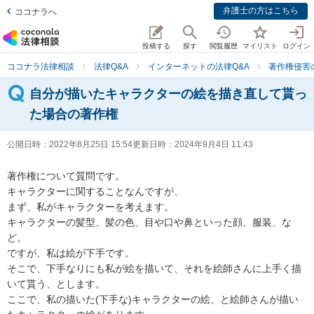
弁護士の方はこちら
ココナラへ
投稿する
探す
閲覧履歴
マイリスト
ログイン
ココナラ法律相談
法律Q&A
インターネットの法律Q&A
著作権侵害
自分が描いたキャラクターの絵を描き直して貰っ
た場合の著作権
公開日時：
2022年8月25日 15:54
更新日時：
2024年9月4日 11:43
著作権について質問です。

キャラクターに関することなんですが、

まず、私がキャラクターを考えます。

キャラクターの髪型、髪の色、目や口や鼻といった顔、服装、な
ど。

ですが、私は絵が下手です。

そこで、下手なりにも私が絵を描いて、それを絵師さんに上手く描
いて貰う、とします。

ここで、私の描いた(下手な)キャラクターの絵、と絵師さんが描い