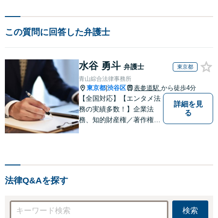
この質問に回答した弁護士
水谷 勇斗
弁護士
東京都
青山綜合法律事務所
東京都
渋谷区
表参道駅
から徒歩4分
|
【全国対応】【エンタメ法
詳細を見
務の実績多数！】企業法
る
務、知的財産権／著作権、
債権回収その他の裁判な
ど、お困りの際はご相談く
ださい。WEB会議システム
導入で円滑にリーガルサー
ビスをお届けします。
法律Q&Aを探す
検索