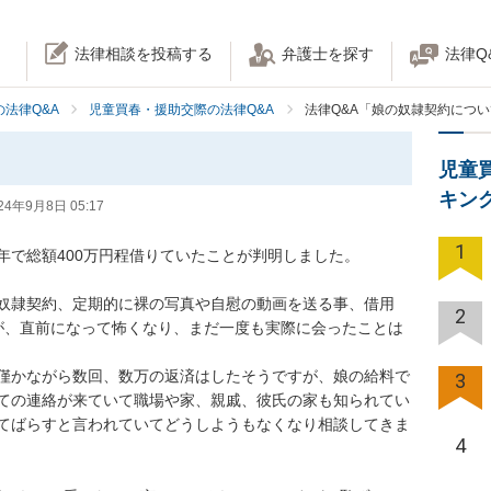
法律相談を投稿する
弁護士を探す
法律Q
法律Q&A
児童買春・援助交際の法律Q&A
法律Q&A「娘の奴隷契約につ
児童
キン
24年9月8日 05:17
1
年で総額400万円程借りていたことが判明しました。

奴隷契約、定期的に裸の写真や自慰の動画を送る事、借用
2
が、直前になって怖くなり、まだ一度も実際に会ったことは
僅かながら数回、数万の返済はしたそうですが、娘の給料で
3
ての連絡が来ていて職場や家、親戚、彼氏の家も知られてい
てばらすと言われていてどうしようもなくなり相談してきま
4