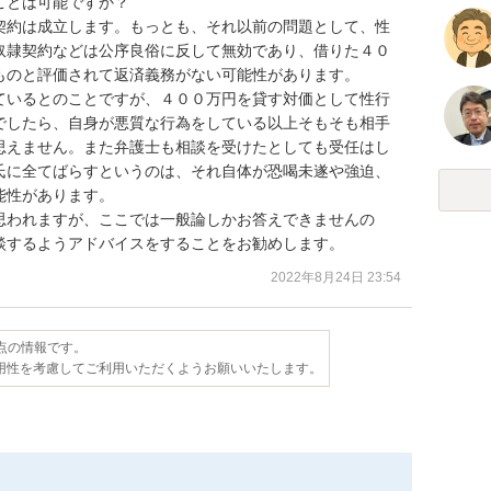
とは可能ですか？

契約は成立します。もっとも、それ以前の問題として、性
奴隷契約などは公序良俗に反して無効であり、借りた４０
のと評価されて返済義務がない可能性があります。

ているとのことですが、４００万円を貸す対価として性行
でしたら、自身が悪質な行為をしている以上そもそも相手
思えません。また弁護士も相談を受けたとしても受任はし
氏に全てばらすというのは、それ自体が恐喝未遂や強迫、
性があります。

思われますが、ここでは一般論しかお答えできませんの
談するようアドバイスをすることをお勧めします。
2022年8月24日 23:54
時点の情報です。
用性を考慮してご利用いただくようお願いいたします。