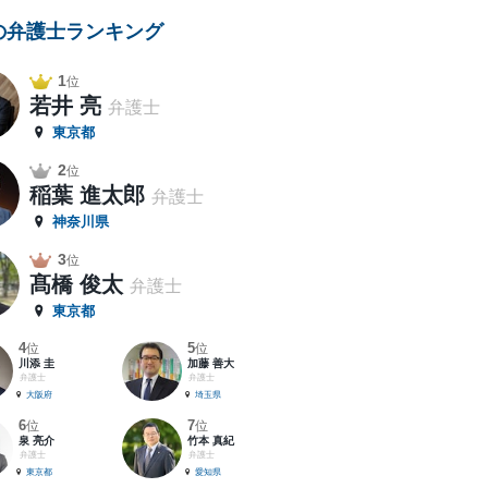
の弁護士ランキング
1
位
若井 亮
弁護士
東京都
2
位
稲葉 進太郎
弁護士
神奈川県
3
位
髙橋 俊太
弁護士
東京都
4
5
位
位
川添 圭
加藤 善大
弁護士
弁護士
大阪府
埼玉県
6
7
位
位
泉 亮介
竹本 真紀
弁護士
弁護士
東京都
愛知県