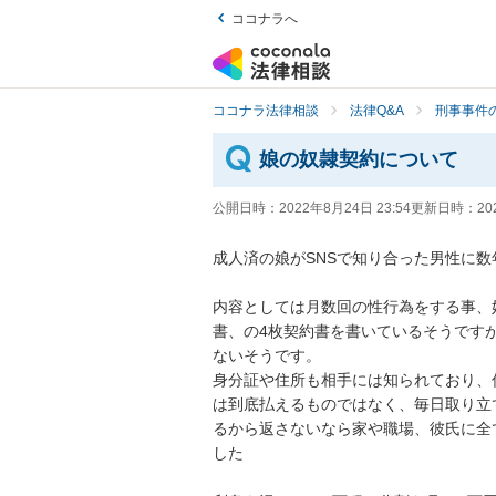
ココナラへ
ココナラ法律相談
法律Q&A
刑事事件の
娘の奴隷契約について
公開日時：
2022年8月24日 23:54
更新日時：
20
成人済の娘がSNSで知り合った男性に数
内容としては月数回の性行為をする事、
書、の4枚契約書を書いているそうです
ないそうです。

身分証や住所も相手には知られており、
は到底払えるものではなく、毎日取り立
るから返さないなら家や職場、彼氏に全
した
