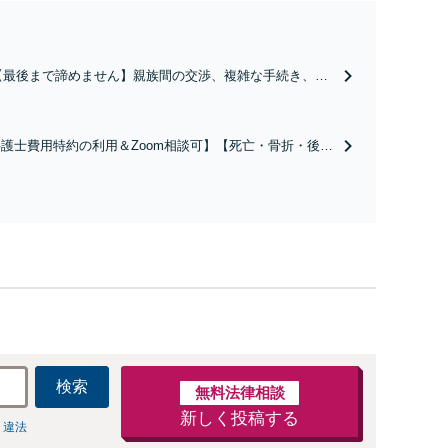
【最後まで諦めません】親族間の交渉、複雑な手続き、全
て対応します！不利な条件で合意してしまう前にご相談く
ださい。【土地・不動産】長期化している問題もできる限
り円滑な交渉へと導きます。事業承継／相続放棄も対応可
護士費用特約の利用＆Zoom相談可】【死亡・骨折・後遺
能。【JR千葉駅近く】駐車場あり
害・むち打ち等】交通事故でご家族がなくなってしまった
やお怪我された方はまずご相談ください。ご自身での対応
は損をしてしまうかもしれません。代わりに交渉・手続き
し、負担を軽減。
検索
無料法律相談
新しく投稿する
 違法