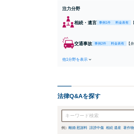
注力分野
相続・遺言
事例1件
料金表有
交通事故
【弁
事例2件
料金表有
障
方
他1分野を表示
で
を
法律Q&Aを探す
例）
離婚 慰謝料
誹謗中傷
相続 遺産
著作物