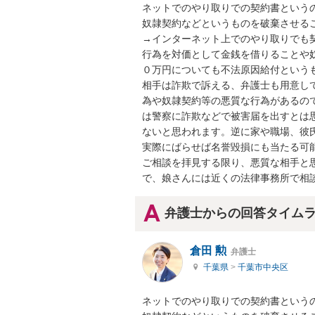
ネットでのやり取りでの契約書というの
奴隷契約などというものを破棄させるこ
→インターネット上でのやり取りでも
行為を対価として金銭を借りることや
０万円についても不法原因給付というも
相手は詐欺で訴える、弁護士も用意し
為や奴隷契約等の悪質な行為があるの
は警察に詐欺などで被害届を出すとは
ないと思われます。逆に家や職場、彼
実際にばらせば名誉毀損にも当たる可能
ご相談を拝見する限り、悪質な相手と
で、娘さんには近くの法律事務所で相
弁護士からの回答タイム
倉田 勲
弁護士
千葉県
>
千葉市中央区
ネットでのやり取りでの契約書というの