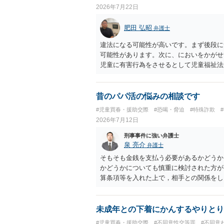
2026年7月22日
肥田 弘昭
弁護士
違法になる可能性が高いです。まず後段に
可能性があります。次に、においをかがせ
児童に有害行為をさせるとして児童福祉法
す。ご参考にしてください。
昔のパパ活の悩みの相談です
#児童買春・援助交際
#恐喝・脅迫
#特殊詐欺
2026年7月12日
刑事事件に強い弁護士
泉 亮介
弁護士
そもそも金銭を支払う必要があるかどうか
かどうかについても慎重に検討された方が
算条項等を入れた上で，相手との関係をし
があるでしょう。 一度弁護士に相談をさ
未成年との下着にかんするやりとり
#児童買春・援助交際
#不同意性交等罪
#不同意