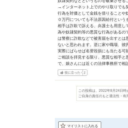
奴隷契約などというものを破棄させるこ
→インターネット上でのやり取りでも
行為を対価として金銭を借りることや
０万円についても不法原因給付というも
相手は詐欺で訴える、弁護士も用意し
為や奴隷契約等の悪質な行為があるの
は警察に詐欺などで被害届を出すとは
ないと思われます。逆に家や職場、彼
実際にばらせば名誉毀損にも当たる可能
ご相談を拝見する限り、悪質な相手と
で、娘さんには近くの法律事務所で相
役に立った
2
この投稿は、2022年8月24日
ご自身の責任のもと適法性・有
マイリストに入れる