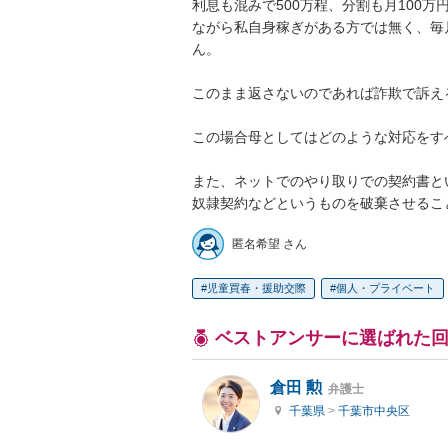
利息も混みで500万程、分割も月100
ながら私自身稼ぎがある方では無く、毎
ん。

このまま返さないのであれば詐欺で訴え
この場合母としてはどのような対応をす
また、ネットでのやり取りでの契約書と
奴隷契約などというものを破棄させるこ
匿名希望 さん
児童買春・援助交際
個人・プライベート
ベストアンサーに選ばれた
倉田 勲
弁護士
千葉県
>
千葉市中央区