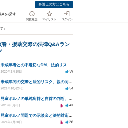
弁護士の方はこちら
&Aを探す
閲覧履歴
マイリスト
ログイン
いて」
買春・援助交際の法律Q&Aラン
グ
未成年者との不適切なDM、法的リスクと安全対策は？
59
2020年2月10日
未成年間の交際と法的リスク、親の同意は必要？
54
2021年10月24日
児童ポルノの単純所持と自首の判断、法的リスクとは
43
2020年5月6日
児童ポルノ問題での示談金と法的対応についての相談
28
2021年7月30日