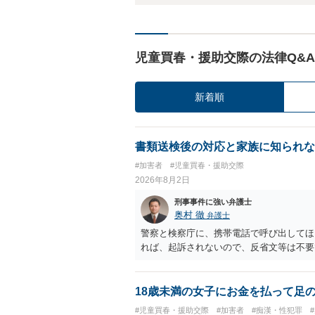
児童買春・援助交際の法律Q&A
新着順
書類送検後の対応と家族に知られな
#加害者
#児童買春・援助交際
2026年8月2日
刑事事件に強い弁護士
奥村 徹
弁護士
警察と検察庁に、携帯電話で呼び出してほ
れば、起訴されないので、反省文等は不要
18歳未満の女子にお金を払って足
#児童買春・援助交際
#加害者
#痴漢・性犯罪