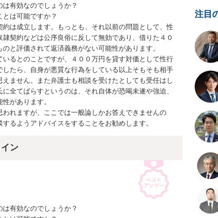
は有効なのでしょうか？

注目
とは可能ですか？

契約は成立します。もっとも、それ以前の問題として、性
奴隷契約などは公序良俗に反して無効であり、借りた４０
のと評価されて返済義務がない可能性があります。

ているとのことですが、４００万円を貸す対価として性行
でしたら、自身が悪質な行為をしている以上そもそも相手
思えません。また弁護士も相談を受けたとしても受任はし
氏に全てばらすというのは、それ自体が恐喝未遂や強迫、
性があります。

思われますが、ここでは一般論しかお答えできませんの
談するようアドバイスをすることをお勧めします。
ライン
は有効なのでしょうか？
