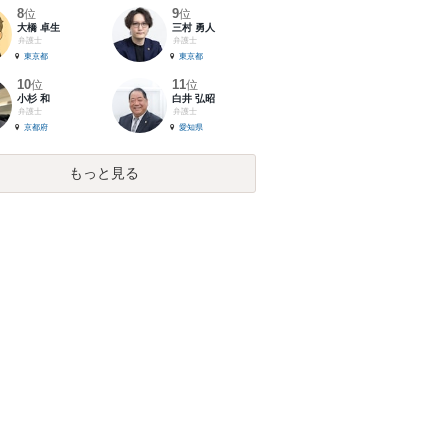
8
9
位
位
大橋 卓生
三村 勇人
弁護士
弁護士
東京都
東京都
10
11
位
位
小杉 和
白井 弘昭
弁護士
弁護士
京都府
愛知県
もっと見る