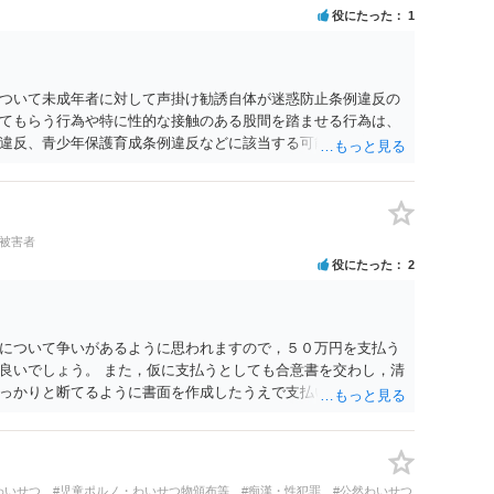
役にたった
1
ついて未成年者に対して声掛け勧誘自体が迷惑防止条例違反の
てもらう行為や特に性的な接触のある股間を踏ませる行為は、
違反、青少年保護育成条例違反などに該当する可能性が高いで
#被害者
役にたった
2
について争いがあるように思われますので，５０万円を支払う
良いでしょう。 また，仮に支払うとしても合意書を交わし，清
っかりと断てるように書面を作成したうえで支払いをする必要
れた方が良いかと思われます。
わいせつ
#児童ポルノ・わいせつ物頒布等
#痴漢・性犯罪
#公然わいせつ