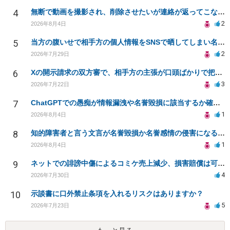
4
無断で動画を撮影され、削除させたいが連絡が返ってこない。
2
2026年8月4日
5
当方の腹いせで相手方の個人情報をSNSで晒してしまい名誉毀損させてしまったかもしれない
2
2026年7月29日
6
Xの開示請求の双方審で、相手方の主張が口頭ばかりで把握しきれません
3
2026年7月22日
7
ChatGPTでの愚痴が情報漏洩や名誉毀損に該当するか確認したい
1
2026年8月4日
8
知的障害者と言う文言が名誉毀損か名誉感情の侵害になるか教えてほしい。
1
2026年8月4日
9
ネットでの誹謗中傷によるコミケ売上減少、損害賠償は可能か？
4
2026年7月30日
10
示談書に口外禁止条項を入れるリスクはありますか？
5
2026年7月23日