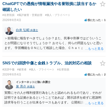
ても失敗する可能性が高いように思われます。 相手を特定できた場
ChatGPTでの愚痴が情報漏洩や名誉毀損に該当するか
合、相手に全ての弁護士費用を負担させることは可能でしょうか？ →
確認したい
訴訟外の交渉で相手方が認めれば負担させることができるでしょう。
#名誉毀損
#風評被害・営業妨害
#個人・プライベート
訴訟で判決となった場合は、実際の弁護士費用が認められる場合と認
2026年8月4日
役にたった
1
められない場合があり何ともいえないところでしょう。
白井 弘昭
弁護士
＞前職場に報告すべきでしょうか？また、民事や刑事ではどういうこ
とが問題になりそうでしょうか？ おそらく、何らの問題もないと思い
ます。 学習機能をＯＮにして相談した場合、Ｃｈａｔｇｐｔがｏｐｅ
ｎＡＩに相談内容を蓄積し、他の質問者への何らかの回答の際に参照
する可能性がありますが、個人名や会社名を特定していない限り、一
般論として抽象化されて回答に織り込まれる可能性が生じるにすぎま
SNSでの誹謗中傷と金銭トラブル、法的対応の相談
せんので、その情報自体が、秘密情報に当たるとは思えませんし、名
#誹謗中傷
#被害者
#個人・プライベート
#名誉毀損
誉棄損として、個人や会社に対する誹謗中傷の不特定多数への公開に
2026年8月4日
役にたった
2
当たるとも思われません。 もちろん、誰がその内容をｃｈａｔｇｐｔ
に入力したかも第三者にしられることはないので、個人や会社の特定
インターネットに強い弁護士
をせずに書き込んだことで（おそらく特定して書き込んだとして
泉 亮介
弁護士
も）、相談者さんが刑事民事の責任に問われることはないでしょう。
実際にその人が権利侵害行為をしたと認められるものであり，それが
私見ながらご参考まで。
証明できる証拠があるということであれば，開示請求を経ずに慰謝料
請求等を行うことが出来るケースもあります。 公開相談の場では回答
は難しいかと思われますので，お手持ちの証拠資料を持参の上弁護士