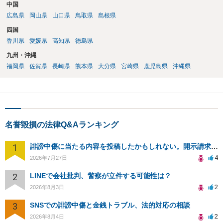
中国
広島県
岡山県
山口県
鳥取県
島根県
四国
香川県
愛媛県
高知県
徳島県
九州・沖縄
福岡県
佐賀県
長崎県
熊本県
大分県
宮崎県
鹿児島県
沖縄県
名誉毀損の法律Q&Aランキング
1
誹謗中傷に当たる内容を投稿したかもしれない。開示請求や民事刑事裁判に発展しうるのか教えて欲しい。
4
2026年7月27日
2
LINEで会社批判、警察が立件する可能性は？
2
2026年8月3日
3
SNSでの誹謗中傷と金銭トラブル、法的対応の相談
2
2026年8月4日