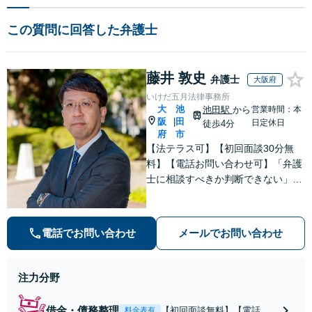
この質問に回答した弁護士
藤井 敦史
弁護士
大阪府
いけだ五月法律事務所
大
池
池田駅
から
営業時間：本
阪
田
|
日定休日
徒歩4分
府
市
【法テラス可】【初回面談30分無
料】【電話お問い合わせ可】「弁護
士に相談すべきか判断できない」と
いう方もお気軽にご連絡ください。
離婚問題、借金・債務整理、刑事事
件など。大学院での受験指導経験が
電話でお問い合わせ
メールでお問い合わせ
あり、わかりやすい説明を心がけて
います【池田駅2分】
注力分野
借金・債務整理
【初回面談無料】【電話相
料金表有