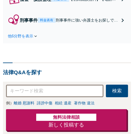
談可】督促が激しい方、生
活を立て直したい方へ。個
人破産・法人破産のいずれ
刑事事件
刑事事件に強い弁護士をお探しです
料金表有
も迅速に対応。破産に精通
か？【池田警察署から2分】あらゆ
した弁護士が手続き全てを
る事件に対応できます。傷害、性犯
スムーズに行い、その後の
他6分野を表示
罪、薬物所持など。少年事件につい
生活も考慮したサポートを
ても積極的に対応しております。不
します。個人再生もお任せ
起訴・不処分の獲得・早期の身柄解
ください【池田駅2分】
放を目指します【初回面談30分無
料】
法律Q&Aを探す
検索
例）
離婚 慰謝料
誹謗中傷
相続 遺産
著作物 違法
無料法律相談
新しく投稿する