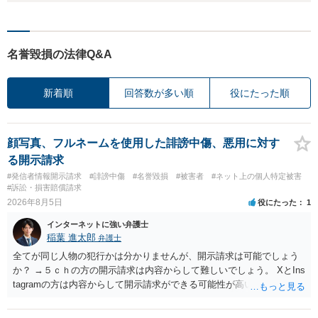
名誉毀損の法律Q&A
新着順
回答数が多い順
役にたった順
顔写真、フルネームを使用した誹謗中傷、悪用に対す
る開示請求
#発信者情報開示請求
#誹謗中傷
#名誉毀損
#被害者
#ネット上の個人特定被害
#訴訟・損害賠償請求
2026年8月5日
役にたった
1
インターネットに強い弁護士
稲葉 進太郎
弁護士
全てが同じ人物の犯行かは分かりませんが、開示請求は可能でしょう
か？ →５ｃｈの方の開示請求は内容からして難しいでしょう。 XとIns
tagramの方は内容からして開示請求ができる可能性が高いでしょう。
ただ、アカウントが削除されていると開示請求は失敗する可能性が高
いでしょう。７月中にアカウントが削除されている場合、今から進め