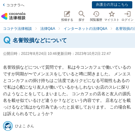
弁護士の方はこちら
ココナラへ
投稿する
探す
閲覧履歴
マイリスト
ログイン
ココナラ法律相談
法律Q&A
インターネットの法律Q&A
名誉毀損の
名誉毀損などについて
公開日時：
2022年8月24日 10:46
更新日時：
2023年10月2日 22:47
名誉毀損などについて質問です。 私は今コンカフェで働いているの
ですが同期が〜でメンエスをしていると噂に聞きました。 メンエス
とコンカフェの掛け持ちはご法度でありクビになる可能性もあるの
で私は心配になり友人が働いているかもしれないお店のスレに探り
のようなことをしてしまいました。 コンカフェの店名と友人の源氏
名を載せ似ているけど違うか？などという内容です。 店名などを載
っけるなど浅はかな行為であったと反省しております。 この場合私
は訴えられるでしょうか？
ひよこ さん