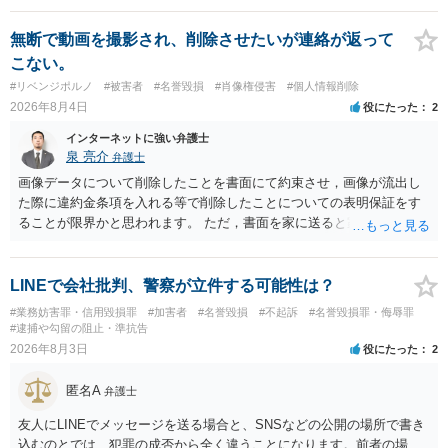
に個別に相談されると良いでしょう。
無断で動画を撮影され、削除させたいが連絡が返って
こない。
#リベンジポルノ
#被害者
#名誉毀損
#肖像権侵害
#個人情報削除
2026年8月4日
役にたった
2
インターネットに強い弁護士
泉 亮介
弁護士
画像データについて削除したことを書面にて約束させ，画像が流出し
た際に違約金条項を入れる等で削除したことについての表明保証をす
ることが限界かと思われます。 ただ，書面を家に送ると家族に不貞行
為が発覚しご自身が慰謝料請求を受けるリスクがあるため，書面で削
除等を求めることは避けたほうが良いかと思われます。
LINEで会社批判、警察が立件する可能性は？
#業務妨害罪・信用毀損罪
#加害者
#名誉毀損
#不起訴
#名誉毀損罪・侮辱罪
#逮捕や勾留の阻止・準抗告
2026年8月3日
役にたった
2
匿名A
弁護士
友人にLINEでメッセージを送る場合と、SNSなどの公開の場所で書き
込むのとでは、犯罪の成否から全く違うことになります。前者の場