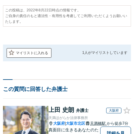
この投稿は、2022年8月22日時点の情報です。
ご自身の責任のもと適法性・有用性を考慮してご利用いただくようお願いい
たします。
1人が
マイリストしています
マイリストに入れる
この質問に回答した弁護士
上田 史朗
弁護士
大阪府
天満ほがらか法律事務所
大阪府
大阪市北区
天満橋駅
から徒歩7分
|
真面目に生きるあなたのた
詳細を見