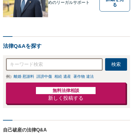
めのリーガルサポート
る
法律Q&Aを探す
検索
例）
離婚 慰謝料
誹謗中傷
相続 遺産
著作物 違法
無料法律相談
新しく投稿する
自己破産の法律Q&A