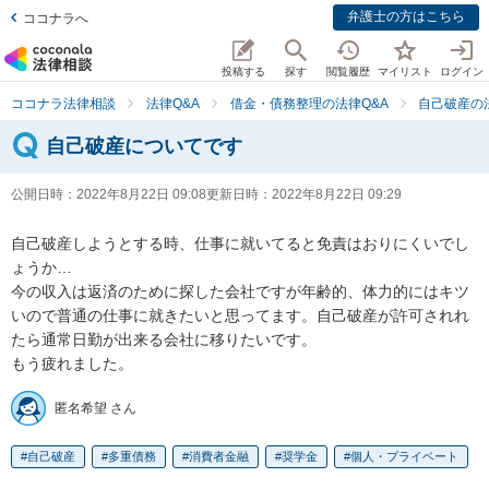
弁護士の方はこちら
ココナラへ
投稿する
探す
閲覧履歴
マイリスト
ログイン
ココナラ法律相談
法律Q&A
借金・債務整理の法律Q&A
自己破産の
自己破産についてです
公開日時：
2022年8月22日 09:08
更新日時：
2022年8月22日 09:29
自己破産しようとする時、仕事に就いてると免責はおりにくいでし
ょうか…

今の収入は返済のために探した会社ですが年齢的、体力的にはキツ
いので普通の仕事に就きたいと思ってます。自己破産が許可されれ
たら通常日勤が出来る会社に移りたいです。

もう疲れました。
匿名希望 さん
自己破産
多重債務
消費者金融
奨学金
個人・プライベート