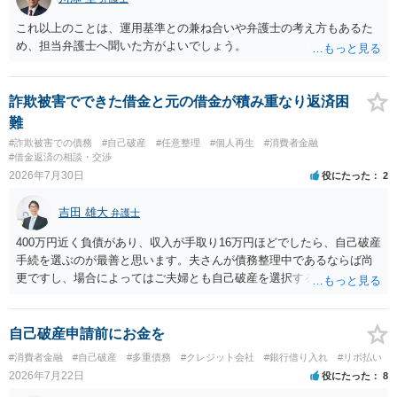
これ以上のことは、運用基準との兼ね合いや弁護士の考え方もあるた
め、担当弁護士へ聞いた方がよいでしょう。
詐欺被害でできた借金と元の借金が積み重なり返済困
難
#詐欺被害での債務
#自己破産
#任意整理
#個人再生
#消費者金融
#借金返済の相談・交渉
2026年7月30日
役にたった
2
吉田 雄大
弁護士
400万円近く負債があり、収入が手取り16万円ほどでしたら、自己破産
手続を選ぶのが最善と思います。夫さんが債務整理中であるならば尚
更ですし、場合によってはご夫婦とも自己破産を選択する方法もある
と思います。
自己破産申請前にお金を
#消費者金融
#自己破産
#多重債務
#クレジット会社
#銀行借り入れ
#リボ払い
2026年7月22日
役にたった
8