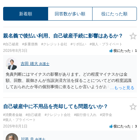
新着順
回答数が多い順
役にたった順
親名義で後払い利用、自己破産手続に影響はあるか？
#自己破産
#多重債務
#クレジット会社
#リボ払い
#個人・プライベート
2026年8月3日
役にたった
1
吉田 雄大
弁護士
免責判断にはマイナスの影響があります。どの程度マイナスかは金
額、回数、親御さんが当該決済方法を採ることについてどの程度認識
しておられたか等の個別事情に依るとしか言いようがありません。 と
もあれ、依頼しておられる弁護士さんに直ちに具体的状況をお伝えに
なって相談し、善後策を考えることをお勧めします。
自己破産中に不用品を売却しても問題ないか？
#消費者金融
#自己破産
#クレジット会社
#銀行借り入れ
#奨学金
#個人・プライベート
2026年8月1日
役にたった
3
川添 圭
弁護士