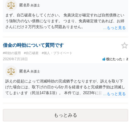
匿名B
弁護士
まず、自己破産をしてください。 免責決定が確定すれば自然債務とい
う強制力のない債務になります。 つまり、免責確定後であれば、お姉
さんにだけ２万円支払っても問題ありません。
借金の時効について質問です
#時効の援用
#自己破産
#個人・プライベート
2026年7月18日
役にたった
2
匿名A
弁護士
訴えの提起によって消滅時効の完成猶予となりますが、訴えを取り下
げた場合には、取下げの日から6か月を経過すると完成猶予効は消滅し
てしまいます（民法147条1項）。 本件ては、2023年に提訴された債権
者については時効の更新はなされておらず、2026年5月に提訴された債
権者については取下げ日から6か月以内に再提訴しなければやはり時効
は更新しないことになります。ただし、消滅時効の起算点は、不払い
もっとみる
日ではなく期限の利益喪失日（通常は所定の分割の支払期日から1～2
か月程度経過しても支払いがなければ一括返済可能という契約になっ
ている）ですので、時効期間の経過が2027年1月であるとは限りません