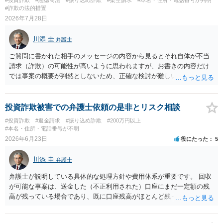
#詐欺の法的措置
2026年7月28日
川添 圭
弁護士
ご質問に書かれた相手のメッセージの内容から見るとそれ自体が不当
請求（詐欺）の可能性が高いように思われますが、お書きの内容だけ
では事案の概要が判然としないため、正確な検討が難しいです。例え
ば、最寄りの消費生活センターや自治体の無料法律相談等で、実際の
画面を見て貰いながらアドバイスう受けた方が確実です。
投資詐欺被害での弁護士依頼の是非とリスク相談
#投資詐欺
#返金請求
#振り込め詐欺
#200万円以上
#本名・住所・電話番号が不明
2026年6月23日
役にたった
5
川添 圭
弁護士
弁護士が説明している具体的な処理方針や費用体系が重要です。 回収
が可能な事案は、送金した（不正利用された）口座にまだ一定額の残
高が残っている場合であり、既に口座残高がほとんど残っていない場
合には回収見込みが乏しいことになります。そのため、回収可能性を
判断するため、まず何よりも、送金先口座の口座凍結時の残高を把握