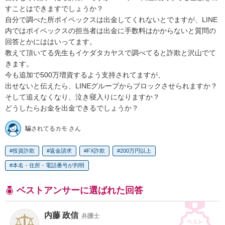
すことはできますでしょうか？

自分で調べた所ポイペックスは出金してくれないとでますが、LINE
内ではポイペックスの担当者は出金に手数料はかからないと質問の
回答とかにははいってます。

教えて頂いてる先生もイケダタカヤスで調べてると詐欺と沢山でて
きます。

今も追加で500万増資するよう支持されてますが、

出せないと伝えたら、LINEグループからブロックさせられますか？
そして追えなくなり、泣き寝入りになりますか？

どうしたらお金を出金できるでしょうか？
騙されてるカモ さん
投資詐欺
返金請求
FX詐欺
200万円以上
本名・住所・電話番号が判明
ベストアンサーに選ばれた回答
内藤 政信
弁護士