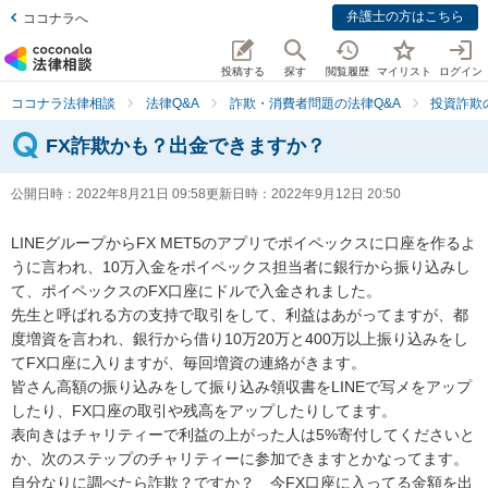
弁護士の方はこちら
ココナラへ
投稿する
探す
閲覧履歴
マイリスト
ログイン
ココナラ法律相談
法律Q&A
詐欺・消費者問題の法律Q&A
投資詐欺
FX詐欺かも？出金できますか？
公開日時：
2022年8月21日 09:58
更新日時：
2022年9月12日 20:50
LINEグループからFX MET5のアプリでポイペックスに口座を作るよ
うに言われ、10万入金をポイペックス担当者に銀行から振り込みし
て、ポイペックスのFX口座にドルで入金されました。

先生と呼ばれる方の支持で取引をして、利益はあがってますが、都
度増資を言われ、銀行から借り10万20万と400万以上振り込みをし
てFX口座に入りますが、毎回増資の連絡がきます。

皆さん高額の振り込みをして振り込み領収書をLINEで写メをアップ
したり、FX口座の取引や残高をアップしたりしてます。

表向きはチャリティーで利益の上がった人は5%寄付してくださいと
か、次のステップのチャリティーに参加できますとかなってます。

自分なりに調べたら詐欺？ですか？　今FX口座に入ってる金額を出