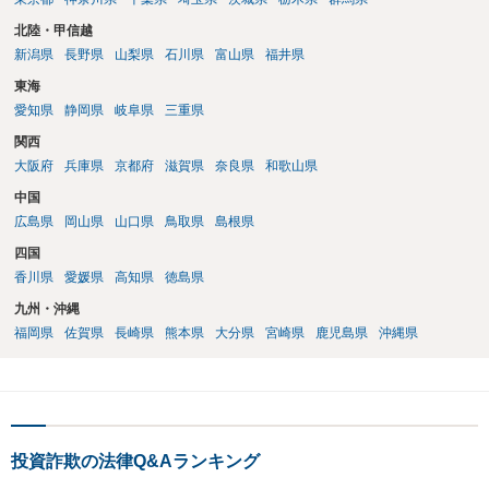
的に交渉のテーブルにも乗らないというのが実情です。 ご相談の「み
確に説明できているかどうかが、弁護士を信頼できるかどうかのポイ
んなで大家さん43号」については、令和８年７月３１日が償還期限到
北陸・甲信越
ントになるでしょう。
来の時期になると思われますので、解除による出資金返還請求をしな
新潟県
長野県
山梨県
石川県
富山県
福井県
がら、期間満了による償還請求訴訟もにらんだ形で訴訟提起をするこ
東海
とが考えられます。もっとも、現在は都市綜研インベストファンドと
の間で裁判上の和解が成立した案件についても、和解で約束された分
愛知県
静岡県
岐阜県
三重県
割金の支払いが遅延しているとの報告が複数寄せられています。した
関西
がって、訴訟を提起したとしても必ず回収できるとは申し上げられま
大阪府
兵庫県
京都府
滋賀県
奈良県
和歌山県
せん。 しかしながら、 ①会社から返答がない ②任意交渉が機能して
いない ③資金繰り上のご事情がある ④償還期限が到来する という現
中国
状を踏まえますと、何もせずに待ち続けるよりは、リスクを承知の上
広島県
岡山県
山口県
鳥取県
島根県
でも訴訟提起を検討する方がよいケースではないかと考えておりま
四国
す。何もしなければ回収をすることはできません。みんなで大家さん4
香川県
愛媛県
高知県
徳島県
3号については、「アグレボセンターで何らかの事業が行われていた
か」ではなく、「その事業が巨額の賃料を支払えるだけの実体を持っ
九州・沖縄
ていたのか。そして賃料はどこから出ていたのか」という点はかなり
福岡県
佐賀県
長崎県
熊本県
大分県
宮崎県
鹿児島県
沖縄県
の疑念があるところです。
投資詐欺の法律Q&Aランキング