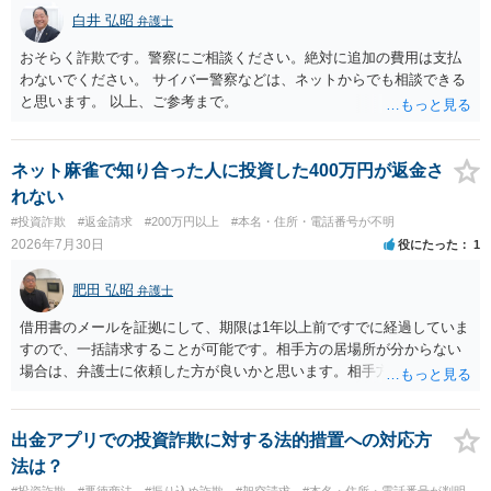
白井 弘昭
弁護士
おそらく詐欺です。警察にご相談ください。絶対に追加の費用は支払
わないでください。 サイバー警察などは、ネットからでも相談できる
と思います。 以上、ご参考まで。
ネット麻雀で知り合った人に投資した400万円が返金さ
れない
#投資詐欺
#返金請求
#200万円以上
#本名・住所・電話番号が不明
2026年7月30日
役にたった
1
肥田 弘昭
弁護士
借用書のメールを証拠にして、期限は1年以上前ですでに経過していま
すので、一括請求することが可能です。相手方の居場所が分からない
場合は、弁護士に依頼した方が良いかと思います。相手方の居場所が
分かるのであれば、個人でもできるかと思います。ご参考にしてくだ
さい。
出金アプリでの投資詐欺に対する法的措置への対応方
法は？
#投資詐欺
#悪徳商法
#振り込め詐欺
#架空請求
#本名・住所・電話番号が判明