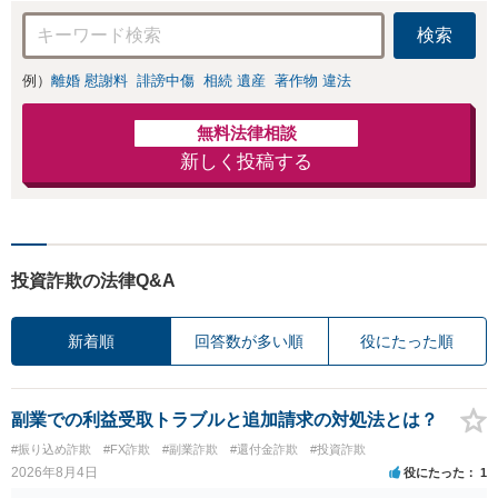
検索
例）
離婚 慰謝料
誹謗中傷
相続 遺産
著作物 違法
無料法律相談
新しく投稿する
投資詐欺の法律Q&A
新着順
回答数が多い順
役にたった順
副業での利益受取トラブルと追加請求の対処法とは？
#振り込め詐欺
#FX詐欺
#副業詐欺
#還付金詐欺
#投資詐欺
2026年8月4日
役にたった
1