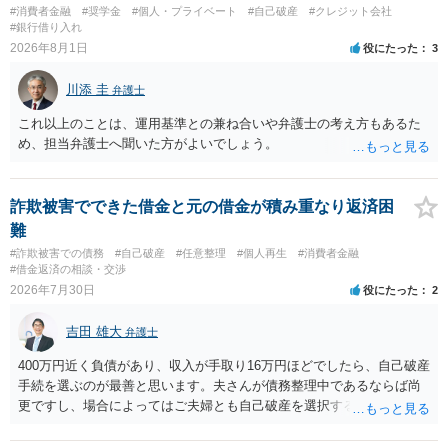
#消費者金融
#奨学金
#個人・プライベート
#自己破産
#クレジット会社
#銀行借り入れ
2026年8月1日
役にたった
3
川添 圭
弁護士
これ以上のことは、運用基準との兼ね合いや弁護士の考え方もあるた
め、担当弁護士へ聞いた方がよいでしょう。
詐欺被害でできた借金と元の借金が積み重なり返済困
難
#詐欺被害での債務
#自己破産
#任意整理
#個人再生
#消費者金融
#借金返済の相談・交渉
2026年7月30日
役にたった
2
吉田 雄大
弁護士
400万円近く負債があり、収入が手取り16万円ほどでしたら、自己破産
手続を選ぶのが最善と思います。夫さんが債務整理中であるならば尚
更ですし、場合によってはご夫婦とも自己破産を選択する方法もある
と思います。