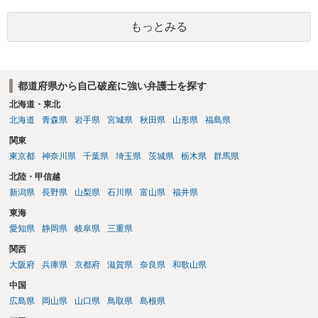
権者については取下げ日から6か月以内に再提訴しなければやはり時効
は更新しないことになります。ただし、消滅時効の起算点は、不払い
もっとみる
日ではなく期限の利益喪失日（通常は所定の分割の支払期日から1～2
か月程度経過しても支払いがなければ一括返済可能という契約になっ
ている）ですので、時効期間の経過が2027年1月であるとは限りません
（3月や4月といった可能性がある）。
都道府県から自己破産に強い弁護士を探す
北海道・東北
北海道
青森県
岩手県
宮城県
秋田県
山形県
福島県
関東
東京都
神奈川県
千葉県
埼玉県
茨城県
栃木県
群馬県
北陸・甲信越
新潟県
長野県
山梨県
石川県
富山県
福井県
東海
愛知県
静岡県
岐阜県
三重県
関西
大阪府
兵庫県
京都府
滋賀県
奈良県
和歌山県
中国
広島県
岡山県
山口県
鳥取県
島根県