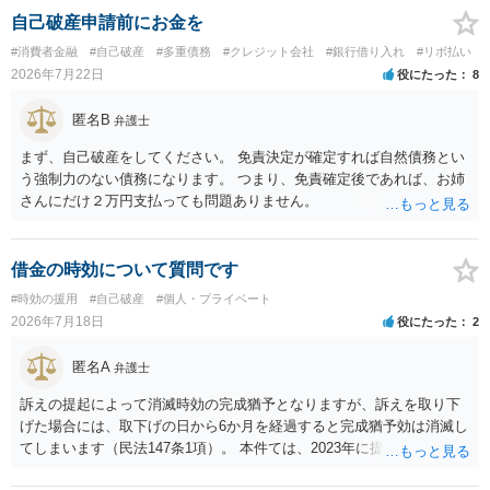
自己破産申請前にお金を
#消費者金融
#自己破産
#多重債務
#クレジット会社
#銀行借り入れ
#リボ払い
2026年7月22日
役にたった
8
匿名B
弁護士
まず、自己破産をしてください。 免責決定が確定すれば自然債務とい
う強制力のない債務になります。 つまり、免責確定後であれば、お姉
さんにだけ２万円支払っても問題ありません。
借金の時効について質問です
#時効の援用
#自己破産
#個人・プライベート
2026年7月18日
役にたった
2
匿名A
弁護士
訴えの提起によって消滅時効の完成猶予となりますが、訴えを取り下
げた場合には、取下げの日から6か月を経過すると完成猶予効は消滅し
てしまいます（民法147条1項）。 本件ては、2023年に提訴された債権
者については時効の更新はなされておらず、2026年5月に提訴された債