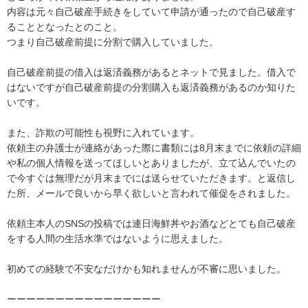
内容は元々自己破産手続きをしていて申請が通ったので自己破産す
ることとなったとのこと。

つまり自己破産前提に分割で購入していました。

自己破産前提の借入は返済義務があるとネットで見ました。借入で
はないですが自己破産前提の分割購入も返済義務があるのか知りた
いです。

また、詐欺の可能性も視野に入れています。

依頼主の弁護士が連絡があった際に書類には8月末までに依頼の詳細
や私の個人情報を送ってほしいとありましたが、立て込んでいたの
で今すぐは無理だが月末までには送らせていただきます。と返信し
た所、メールで良いから早く欲しいと言われて催促をされました。

依頼主本人のSNSの投稿では連日海鮮丼やお酒などとても自己破産
をする人間の生活水準ではないように思えました。

初めての経験で不安なだけかも知れませんが不審に思いました。

ーーーーーーーーーーーーーーーー
