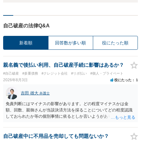
自己破産の法律Q&A
新着順
回答数が多い順
役にたった順
親名義で後払い利用、自己破産手続に影響はあるか？
#自己破産
#多重債務
#クレジット会社
#リボ払い
#個人・プライベート
2026年8月3日
役にたった
1
吉田 雄大
弁護士
免責判断にはマイナスの影響があります。どの程度マイナスかは金
額、回数、親御さんが当該決済方法を採ることについてどの程度認識
しておられたか等の個別事情に依るとしか言いようがありません。 と
もあれ、依頼しておられる弁護士さんに直ちに具体的状況をお伝えに
なって相談し、善後策を考えることをお勧めします。
自己破産中に不用品を売却しても問題ないか？