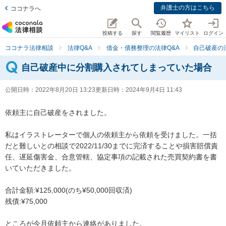
弁護士の方はこちら
ココナラへ
投稿する
探す
閲覧履歴
マイリスト
ログイン
ココナラ法律相談
法律Q&A
借金・債務整理の法律Q&A
自己破産の
自己破産中に分割購入されてしまっていた場合
公開日時：
2022年8月20日 13:23
更新日時：
2024年9月4日 11:43
依頼主に自己破産をされました。

私はイラストレーターで個人の依頼主から依頼を受けました。一括
だと難しいとの相談で2022/11/30までに完済することや損害賠償責
任、遅延傷害金、合意管轄、協定事項の記載された売買契約書を書
いていただきました。

合計金額:¥125,000(のち¥50,000回収済)

残債:¥75,000

ところが今月依頼主から連絡がありました。
