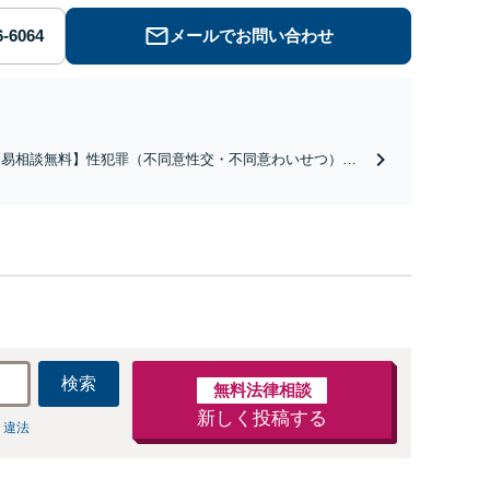
メールでお問い合わせ
簡易相談無料】性犯罪（不同意性交・不同意わいせつ）・
祉犯（児童ポルノ・児童買春・児童福祉法・青少年条
）・ネット犯罪（名誉毀損・わいせつ物・不正アクセス・
ベンジポルノ罪等）に非常に詳しい弁護士です
検索
無料法律相談
新しく投稿する
 違法