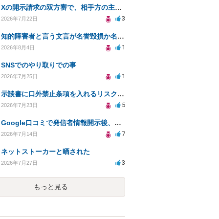
Xの開示請求の双方審で、相手方の主張が口頭ばかりで把握しきれません
3
2026年7月22日
知的障害者と言う文言が名誉毀損か名誉感情の侵害になるか教えてほしい。
1
2026年8月4日
SNSでのやり取りでの事
1
2026年7月25日
示談書に口外禁止条項を入れるリスクはありますか？
5
2026年7月23日
Google口コミで発信者情報開示後、損害賠償請求を受けています。示談について相談です。
7
2026年7月14日
ネットストーカーと晒された
3
2026年7月27日
もっと見る