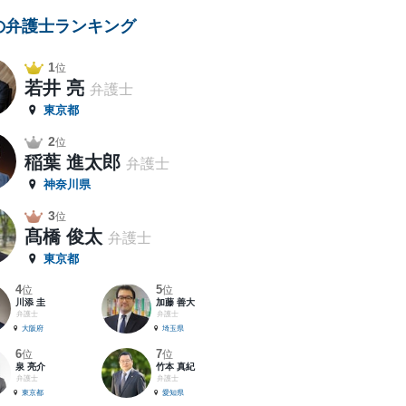
の弁護士ランキング
1
位
若井 亮
弁護士
東京都
2
位
稲葉 進太郎
弁護士
神奈川県
3
位
髙橋 俊太
弁護士
東京都
4
5
位
位
川添 圭
加藤 善大
弁護士
弁護士
大阪府
埼玉県
6
7
位
位
泉 亮介
竹本 真紀
弁護士
弁護士
東京都
愛知県