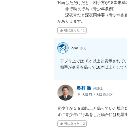
対面しただけだと、相手方が18歳未満の
　　非行助長行為（青少年条例）

　　深夜帯だと深夜同伴罪（青少年条例
がありえます。
役に立った
1
one
さん
アプリ上では18才以上と表示されて
相手が身分を偽って18才以上として
奥村 徹
弁護士
大阪府
>
大阪市北区
青少年が１８歳以上と偽っていた場合
ずに青少年に行為をした場合には処罰
役に立った
2