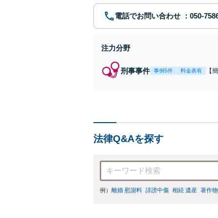
電話でお問い合わせ
注力分野
刑事事件
【
事例5件
料金表有
福
例
リ
法律Q&Aを探す
例）
離婚 慰謝料
誹謗中傷
相続 遺産
著作物