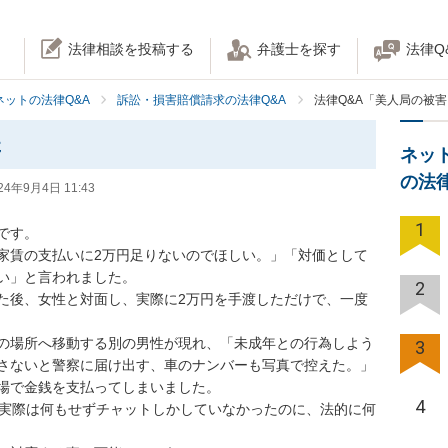
法律相談を投稿する
弁護士を探す
法律Q
ネットの法律Q&A
訴訟・損害賠償請求の法律Q&A
法律Q&A「美人局の被
た
ネッ
の法
24年9月4日 11:43
1
す。

家賃の支払いに2万円足りないのでほしい。」「対価として
い」と言われました。

2
た後、女性と対面し、実際に2万円を手渡しただけで、一度
の場所へ移動する別の男性が現れ、「未成年との行為しよう
3
さないと警察に届け出す、車のナンバーも写真で控えた。」
場で金銭を支払ってしまいました。

4
、実際は何もせずチャットしかしていなかったのに、法的に何