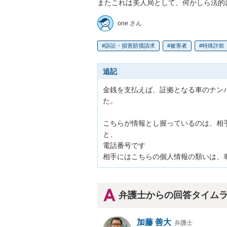
またこれは美人局として、何かしら法的
one さん
訴訟・損害賠償請求
被害者
特殊詐欺
追記
金銭を支払えば、証拠となる車のナン
た。

こちらが情報とし握っているのは、相手
と、

電話番号です

相手にはこちらの個人情報の類いは、
弁護士からの回答タイム
加藤 善大
弁護士