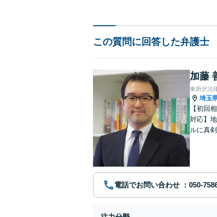
この質問に回答した弁護士
加藤 
東所沢法
埼玉
【初回相
対応】地
ルに真剣
リーズナ
電話でお問い合わせ
注力分野