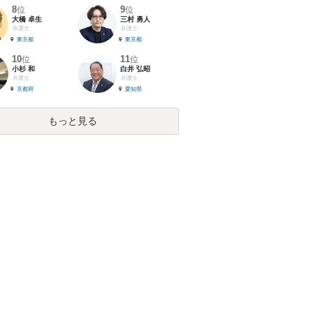
8
9
位
位
大橋 卓生
三村 勇人
弁護士
弁護士
東京都
東京都
10
11
位
位
小杉 和
白井 弘昭
弁護士
弁護士
京都府
愛知県
もっと見る