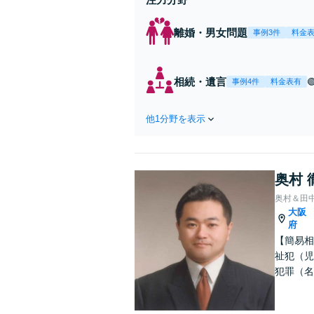
離婚・男女問題
事例3件
料金
相続・遺言
事例4件
料金表有
他1分野を表示
奥村 
奥村＆田
大阪
府
【簡易相
祉犯（児
犯罪（名
護士です