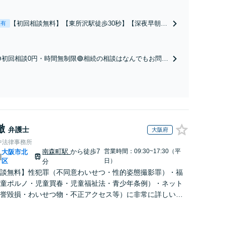
【初回相談無料】【東所沢駅徒歩30秒】【深夜早朝対
表有
応】【土日祝対応】中高年離婚／財産分与／不貞慰謝
料請求／養育費増額・減額請求などはお任せくださ
い。双方納得した後腐れがない解決に向けて、全力を
🟢初回相談0円・時間無制限🟢相続の相談はなんでもお問合
尽くします。
せください！遺産分割／遺言書作成／遺留分侵害額請求／
相続人調査など。相続手続きから親や兄弟、親戚とのトラ
ブルなど幅広く対応。他士業とも連携可能です【出張相談
可】【東所沢駅30秒】
徹
弁護士
大阪府
中法律事務所
南森町駅
から徒歩7
営業時間：09:30~17:30（平
大阪市北
|
区
日）
分
談無料】性犯罪（不同意わいせつ・性的姿態撮影罪）・福
童ポルノ・児童買春・児童福祉法・青少年条例）・ネット
誉毀損・わいせつ物・不正アクセス等）に非常に詳しい弁