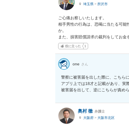
埼玉県
>
所沢市
ご心痛お察しいたします。

相手男性の行為は、恐喝に当たる可能
か。

また、損害賠償請求の裁判をしてお金
役に立った
1
one
さん
警察に被害届を出した際に、こちらに
アプリ上では18才と記載があり、実
被害届を出して、逆にこちらが責め
奥村 徹
弁護士
大阪府
>
大阪市北区