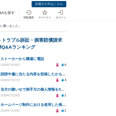
弁護士の方はこちら
&Aを探す
閲覧履歴
マイリスト
ログイン
害に遭いました」
トトラブル訴訟・損害賠償請求
律Q&Aランキング
ストーカーから職場に電話
6
2026年7月28日
誹謗中傷に当たる内容を投稿したかもしれない。開示請求や民事刑事裁判に発展しうるのか教えて欲しい。
4
2026年7月27日
当方の腹いせで相手方の個人情報をSNSで晒してしまい名誉毀損させてしまったかもしれない
2
2026年7月29日
ホームページ制作における使用した画像や文章の著作権について
2
2026年7月29日