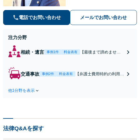
系】些細なお悩みにも、丁寧に寄り
添い、不安を軽減します。まずはお
電話でお問い合わせ
メールでお問い合わせ
気軽にご相談ください。
注力分野
相続・遺言
【最後まで諦めませ
事例1件
料金表有
ん】親族間の交渉、複
雑な手続き、全て対応
します！不利な条件で
交通事故
【弁護士費用特約の利用＆
事例2件
料金表有
合意してしまう前にご
Zoom相談可】【死亡・骨
相談ください。【土
折・後遺障害・むち打ち
地・不動産】長期化し
他1分野を表示
等】交通事故でご家族がな
ている問題もできる限
くなってしまった方やお怪
り円滑な交渉へと導き
我された方はまずご相談く
ます。事業承継／相続
ださい。ご自身での対応で
放棄も対応可能。【JR
は損をしてしまうかもしれ
千葉駅近く】駐車場あ
ません。代わりに交渉・手
り
法律Q&Aを探す
続きをし、負担を軽減。