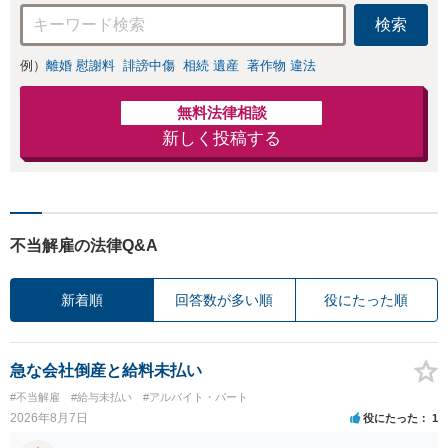
検索
例）
離婚 慰謝料
誹謗中傷
相続 遺産
著作物 違法
無料法律相談
新しく投稿する
不当解雇の法律Q&A
新着順
回答数が多い順
役にたった順
急な会社倒産と給料未払い
#不当解雇
#給与未払い
#アルバイト・パート
2026年8月7日
役にたった
1