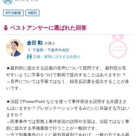
不当解雇
裁判
ベストアンサーに選ばれた回答
倉田 勲
弁護士
千葉県
>
千葉市中央区
労働・雇用に注力する弁護士
★裁判所に提出する証拠の音声について質問です。 裁判官が見
やすいように字幕をつけて動画で提出することはありますか ？

→音声については字幕ではなく、録音反訳書を提出することが多
いです。

★法廷でPowerPoint などを使って事件状況を説明する弁護士さ
んはいますか？プレゼンテーションするみたいに弁論する方はい
ますか？

→民事事件では実務上事件状況の説明や主張は、法廷ではなく事
前に提出する準備書面で行うことが一般的です。

一方で刑事事件のとくに裁判員裁判であれば、一般の方である裁