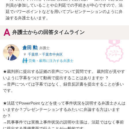
判員が参加していることや公判廷での手続きが中心ですので、法
廷でパワーポイントなどを用いてプレゼンテーションのように弁
論する弁護士もいます。
弁護士からの回答タイムライン
倉田 勲
弁護士
千葉県
>
千葉市中央区
労働・雇用に注力する弁護士
★裁判所に提出する証拠の音声について質問です。 裁判官が見やす
いように字幕をつけて動画で提出することはありますか ？

→音声については字幕ではなく、録音反訳書を提出することが多い
です。

★法廷でPowerPoint などを使って事件状況を説明する弁護士さんは
いますか？プレゼンテーションするみたいに弁論する方はいます
か？

→民事事件では実務上事件状況の説明や主張は、法廷ではなく事前
に提出する準備書面で行うことが一般的です。
