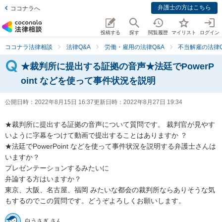
弁護士の方はこちら
ココナラへ
投稿する
探す
閲覧履歴
マイリスト
ログイン
ココナラ法律相談
法律Q&A
労働・雇用の法律Q&A
不当解雇の法律Q
★裁判所に提出する証拠の音声★法廷でPowerP
oint などを使って事件状況を説明
公開日時：
2022年8月15日 16:37
更新日時：
2022年8月27日 19:34
★裁判所に提出する証拠の音声について質問です。 裁判官が見やす
いように字幕をつけて動画で提出することはありますか ？

★法廷でPowerPoint などを使って事件状況を説明する弁護士さんは
いますか？

プレゼンテーションするみたいに

弁論する方はいますか？

東京、大阪、名古屋、福岡 みたいな都会の裁判所ならありそうな気
もするのでこの質問です。どうぞよろしくお願いします。
白うさぎ さん