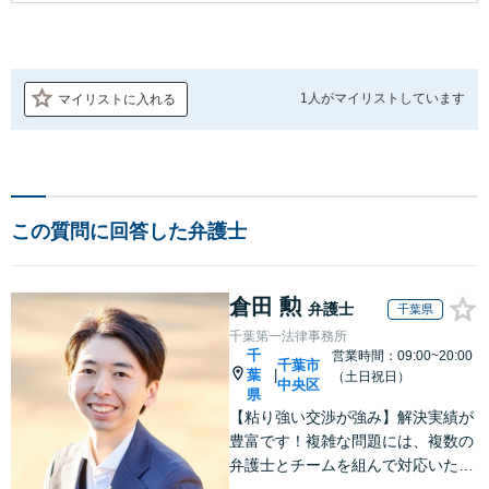
1人が
マイリストしています
マイリストに入れる
この質問に回答した弁護士
倉田 勲
弁護士
千葉県
千葉第一法律事務所
千
営業時間：09:00~20:00
千葉市
葉
|
（土日祝日）
中央区
県
【粘り強い交渉が強み】解決実績が
豊富です！複雑な問題には、複数の
弁護士とチームを組んで対応いたし
ます。【安心・分かりやすい料金体