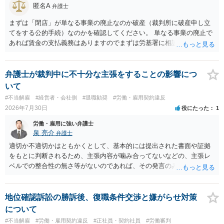
匿名A
弁護士
まずは「閉店」が単なる事業の廃止なのか破産（裁判所に破産申し立
てをする公的手続）なのかを確認してください。 単なる事業の廃止で
あれば賃金の支払義務はありますのでまずは労基署に相談してくださ
い。破産申立てであれば破産手続きの中で破産管財人から（全額は難
しいかもしれませんが）賃金などの労働債権は他の債務より優先して
支払われます。ただし支払までにかなり時間がかかるでしょう。 さら
弁護士が裁判中に不十分な主張をすることの影響につ
に、「独立行政法人労働者健康安全機構 」という公的機関が未払賃金
いて
の立替事業を行っています。詳しくは、同機構の＜未払賃金立替払相
#不当解雇
#経営者・会社側
#退職勧奨
#労働・雇用契約違反
談コーナー＞ TEL 044-431-8663 相談時間：土日祝日を除く9:15～1
2026年7月30日
役にたった
1
7:00 に相談してみてください。同じように未払となった他の従業員の
方がいれば一緒に相談してみるといいでしょう。
労働・雇用に強い弁護士
泉 亮介
弁護士
適切か不適切かはともかくとして、基本的には提出された書面や証拠
をもとに判断されるため、主張内容が噛み合ってないなどの、主張レ
ベルでの整合性の無さ等がないのであれば、その発言のみで大きく不
利になるということはないように思われます。
地位確認訴訟の勝訴後、復職条件交渉と嫌がらせ対策
について
#不当解雇
#労働・雇用契約違反
#正社員・契約社員
#労働審判