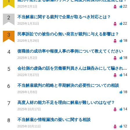
1
22
2025年2月1日
2
不当解雇に関する裁判で企業が取るべき対応とは？
22
2025年1月31日
3
民事訴訟での被告の心無い発言が裁判に与える影響は？
18
2025年1月29日
4
復職後の成功率や報復人事の事例について教えてください
18
2025年1月2日
5
会社側の虚偽の話を労働審判員さんは鵜呑みにして騙されてしまいました。
14
2022年7月27日
6
不当解雇裁判の戦略と早期解決の必要性についての相談
18
2026年1月8日
7
高度人材の能力不足を理由に解雇が難しいのはなぜ？
14
2025年10月17日
8
不当解雇か情報漏洩の疑いに関する相談
12
2025年10月11日