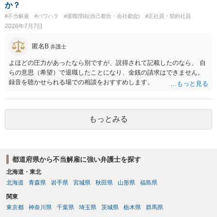
か？
#不当解雇
#パワハラ
#退職理由(自己都合・会社都合)
#正社員・契約社員
2026年7月7日
匿名B
弁護士
よほどの圧力があったなら別ですが、説得されて記載したのなら、 自
らの意思（希望）で退職したことになり、金銭の請求はできません。
録音を聴かせられる場での相談をおすすめします。
もっとみる
都道府県から不当解雇に強い弁護士を探す
北海道・東北
北海道
青森県
岩手県
宮城県
秋田県
山形県
福島県
関東
東京都
神奈川県
千葉県
埼玉県
茨城県
栃木県
群馬県