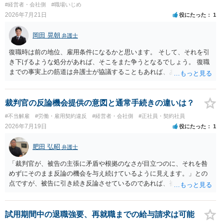
#経営者・会社側
#職場いじめ
2026年7月21日
役にたった
1
岡田 晃朝
弁護士
復職時は前の地位、雇用条件になるかと思います。 そして、それを引
き下げるような処分があれば、そこをまた争うとなるでしょう。 復職
までの事実上の筋道は弁護士が協議することもあれば、あなたがご自
身で協議することもあります。 たいていは、訴訟判決までの依頼でし
ょうから、別途費用が発生することもありますが、出勤日時の設定く
らいならサービスでしてくれるかもしれません。
裁判官の反論機会提供の意図と通常手続きの違いは？
#不当解雇
#労働・雇用契約違反
#経営者・会社側
#正社員・契約社員
2026年7月19日
役にたった
1
肥田 弘昭
弁護士
「裁判官が、被告の主張に矛盾や根拠のなさが目立つのに、それを咎
めずにそのまま反論の機会を与え続けているように見えます。」との
点ですが、被告に引き続き反論させているのであれば、被告の主張が
不十分な点が裁判官からしてもあるからかと思います。手続保障を尽
くしている場合があります。被告がこれ以上ありませんと言えば終わ
るかと思います。ご参考にしてください。
試用期間中の退職強要、再就職までの給与請求は可能