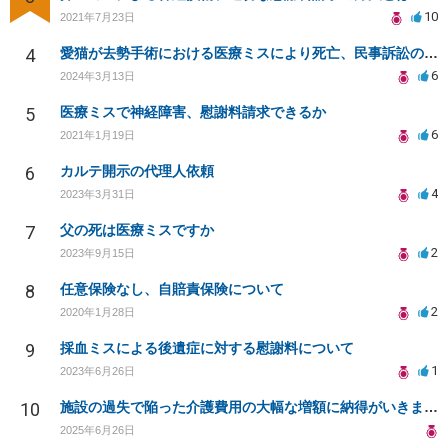
10
2021年7月23日
4
愛猫が去勢手術における医療ミスにより死亡、民事訴訟のご相談です
6
2024年3月13日
5
医療ミスで神経障害、慰謝料請求できるか
6
2021年1月19日
6
カルテ開示の代理人依頼
4
2023年3月31日
7
父の死は医療ミスですか
2
2023年9月15日
8
任意保険なし、自賠責保険について
2
2020年1月28日
9
採血ミスによる後遺症に対する慰謝料について
1
2023年6月26日
10
施設の過失で陥った介護費用の大幅な増額に納得がいきません。
2025年6月26日