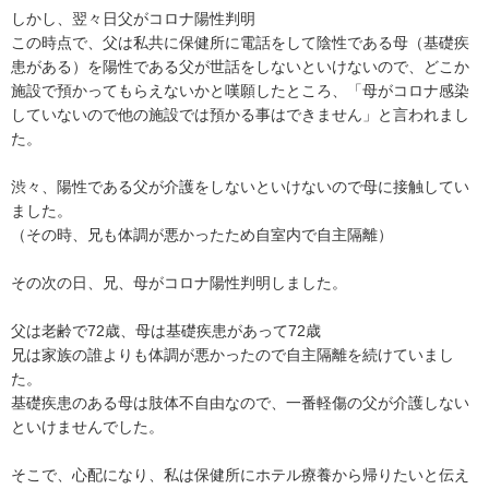
しかし、翌々日父がコロナ陽性判明

この時点で、父は私共に保健所に電話をして陰性である母（基礎疾
患がある）を陽性である父が世話をしないといけないので、どこか
施設で預かってもらえないかと嘆願したところ、「母がコロナ感染
していないので他の施設では預かる事はできません」と言われまし
た。

渋々、陽性である父が介護をしないといけないので母に接触してい
ました。

（その時、兄も体調が悪かったため自室内で自主隔離）

その次の日、兄、母がコロナ陽性判明しました。

父は老齢で72歳、母は基礎疾患があって72歳

兄は家族の誰よりも体調が悪かったので自主隔離を続けていまし
た。

基礎疾患のある母は肢体不自由なので、一番軽傷の父が介護しない
といけませんでした。

そこで、心配になり、私は保健所にホテル療養から帰りたいと伝え