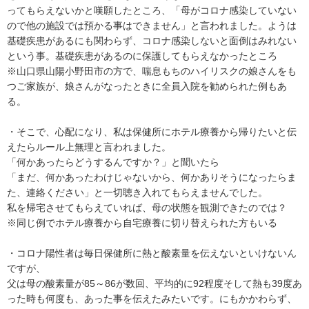
ってもらえないかと嘆願したところ、「母がコロナ感染していない
ので他の施設では預かる事はできません」と言われました。ようは
基礎疾患があるにも関わらず、コロナ感染しないと面倒はみれない
という事。基礎疾患があるのに保護してもらえなかったところ

※山口県山陽小野田市の方で、喘息もちのハイリスクの娘さんをも
つご家族が、娘さんがなったときに全員入院を勧められた例もあ
る。

・そこで、心配になり、私は保健所にホテル療養から帰りたいと伝
えたらルール上無理と言われました。

「何かあったらどうするんですか？」と聞いたら

「まだ、何かあったわけじゃないから、何かありそうになったらま
た、連絡ください」と一切聴き入れてもらえませんでした。

私を帰宅させてもらえていれば、母の状態を観測できたのでは？

※同じ例でホテル療養から自宅療養に切り替えられた方もいる

・コロナ陽性者は毎日保健所に熱と酸素量を伝えないといけないん
ですが、

父は母の酸素量が85～86が数回、平均的に92程度そして熱も39度あ
った時も何度も、あった事を伝えたみたいです。にもかかわらず、