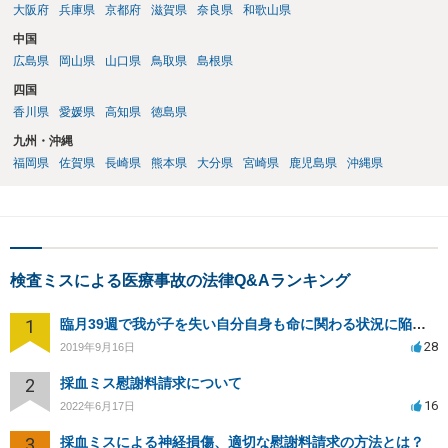
大阪府
兵庫県
京都府
滋賀県
奈良県
和歌山県
中国
広島県
岡山県
山口県
鳥取県
島根県
四国
香川県
愛媛県
高知県
徳島県
九州・沖縄
福岡県
佐賀県
長崎県
熊本県
大分県
宮崎県
鹿児島県
沖縄県
検査ミスによる医療事故の法律Q&Aランキング
1
臨月39週で我が子を失い自分自身も命に関わる状況に陥り病院側を訴える事が出来ますか？
28
2019年9月16日
2
採血ミス慰謝料請求について
16
2022年6月17日
3
採血ミスによる神経損傷、適切な慰謝料請求の方法とは？