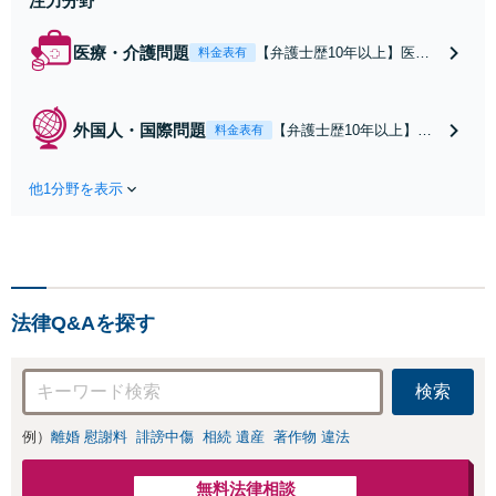
注力分野
医療・介護問題
【弁護士歴10年以上】医療
料金表有
過誤の経験豊富◎幅広い症
例に対応します。「医療ミ
スが疑われる」「手術をし
外国人・国際問題
【弁護士歴10年以上】
料金表有
たのに病状に変化がない」
【地下鉄空港線赤坂駅よ
などのお悩みがあればお早
り徒歩1分】日本に来てお
めにご相談を【地下鉄空港
他1分野を表示
困りのことはありません
線赤坂駅より徒歩1分】【夜
か？外国人に関する離
間・休日の相談可能】【初
婚・相続のトラブル、ビ
回面談30分無料】
ザの申請はお任せくださ
い。刑事事件にも英語で
対応可能◎【夜間・休日
法律Q&Aを探す
の相談可能】【初回面談3
0分無料】
検索
例）
離婚 慰謝料
誹謗中傷
相続 遺産
著作物 違法
無料法律相談