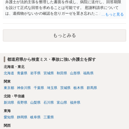
弁護士が法的主張を整理した書面を作成し、病院に送付し、回答期限
を設けて正式な回答を求めることは可能です。 慰謝料請求について
は、遺残物がないかの確認を怠りガーゼを置き忘れたことに対する請
求ができるでしょう。 その上で、異物性肉芽腫の摘出により醜状痕や
神経障害が残った場合の賠償請求ができる可能性があります。 事案ご
とに請求認容額が大きく異なるため、詳細な検討が必要です。 弁護士
もっとみる
が交渉代理をすれば、病院との連絡窓口は法律事務所に一本化できる
ため、ご依頼者が相手方と直接やりとりするご負担から解放されると
いうメリットがあります。 相手が連絡を無視するようであれば裁判手
続をすることになるでしょう。
都道府県から検査ミス・事故に強い弁護士を探す
北海道・東北
北海道
青森県
岩手県
宮城県
秋田県
山形県
福島県
関東
東京都
神奈川県
千葉県
埼玉県
茨城県
栃木県
群馬県
北陸・甲信越
新潟県
長野県
山梨県
石川県
富山県
福井県
東海
愛知県
静岡県
岐阜県
三重県
関西