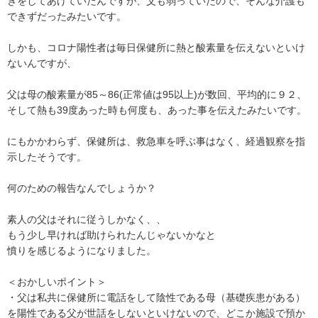
きをしてあげていたんですが、父も弱っていたので、そんな介護も
できずだったみたいです。

しかも、コロナ陽性者は毎日保健所に熱と酸素量を伝えないといけ
ないんですが、

父は母の酸素量が85～86(正常値は95以上)が数回、平均的に９２、
そして熱も39度あった時も何度も、あった事を伝えたみたいです。

にもかかわらず、保健所は、救急車を呼ぶ事はなく、経過観察を指
示したそうです。

何のための報告なんでしょうか？

素人の父はそれに従うしかなく、、

もう少し早ければ助けられたんじゃないかなと

憤りを感じるようになりました。

＜おかしいポイント＞

・父は私共に保健所に電話をして陰性である母（基礎疾患がある）
を陽性である父が世話をしないといけないので、どこか施設で預か