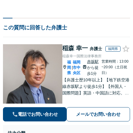
この質問に回答した弁護士
稲森 幸一
弁護士
福岡県
稲森幸一国際法律事務所
赤坂駅
営業時間：13:00
福
福岡
~20:00（土日祝
岡
市中
から徒
|
県
央区
日）
歩1分
【弁護士歴10年以上】【地下鉄空港
線赤坂駅より徒歩1分】【外国人・
国際問題】英語・中国語に対応。民
事から刑事まで、スムーズに解決し
ます【医療問題】医療過誤・交通事
故の後遺障害認定など実績多数【税
電話でお問い合わせ
メールでお問い合わせ
務訴訟】税務調査や審査請求、国際
税務も対応可能