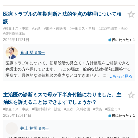
（ここがいくらになるか、相場はわかりませんが）の請求になるかと
思います。
医療トラブルの初期判断と法的争点の整理について相
談
#検査ミス・事故
#示談
#歯科・歯医者
#手術ミス・事故
#慰謝料請求・訴訟
#説明義務違反
2026年1月21日
役にたった
1
倉田 勲
弁護士
医療トラブルについて、初期段階の見立て・方針整理をご相談できる
弁護士の方を探しています。 →この場は一般的な法律相談に回答する
場所で、具体的な法律相談の案内などはできません。 ココナラ法律相
談の弁護士検索で医療過誤に対応している法律事務所を検索の上、相
談の日程調整含めて個別にご連絡なさってください。
主治医の診断ミスで母が下半身付随になりました。主
治医を訴えることはできますでしょうか？
#検査ミス・事故
#慰謝料請求・訴訟
#患者・入所者側
#示談
#医療ミス
2025年12月14日
役にたった
1
井上 祐司
弁護士