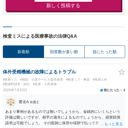
新しく投稿する
検査ミスによる医療事故の法律Q&A
新着順
回答数が多い順
役にたった順
体外受精機械の故障によるトラブル
#医療ミス
#病院・介護サービス提供者側
#検査ミス・事故
#産婦人科
#慰謝料請求・訴訟
#患者・入所者側
2026年7月23日
役にたった
2
匿名A
弁護士
あまり事例があるものでは無いでしょうから、金銭的にいくらという
評価は難しいですが、相手の過失によるものでしょうから、損害賠償
請求は可能でしょう。 その医師に保管や採卵で払って費用の返金＋α