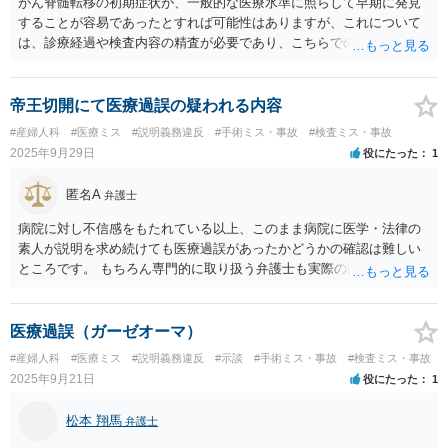
がん脊髄転移の初期症状が、一般的な医療水準に照らして早期に発見
することが容易であったとすれば可能性はありますが、これについて
は、診療経過や検査内容の精査が必要であり、こちらでの一般的な相
談では判断が困難と思いますので、医療過誤に精通した最寄りの弁護
士に早期に相談された方がよいと思います。
帝王切開にて医療過誤の疑われる内容
#産婦人科
#医療ミス
#説明義務違反
#手術ミス・事故
#検査ミス・事故
2025年9月29日
役にたった
1
匿名A
弁護士
病院に対し不信感をもたれている以上、このまま病院に医学・法律の
素人が説明を求め続けても医療過誤があったかどうかの確認は難しい
ところです。 もちろん専門的に取り扱う弁護士も実際の医療記録を確
認しないと医療過誤の可能性のある事実の特定すらできないところな
ので、まずは、その医療記録の確認方法も含め、ココナラで医療過誤
を取り扱う弁護士に相談予約をとり、直接法律相談されることをお勧
医療過誤（ガーゼオーマ）
めします。
#産婦人科
#医療ミス
#説明義務違反
#示談
#手術ミス・事故
#検査ミス・事故
2025年9月21日
役にたった
1
松本 翔馬
弁護士