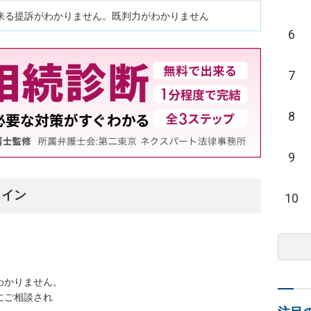
来る提訴がわかりません。既判力がわかりません
6
7
8
9
ライン
10
かりません。

ご相談され
