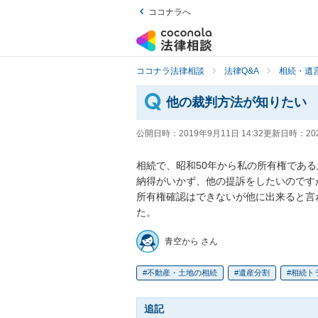
ココナラへ
ココナラ法律相談
法律Q&A
相続・遺言
他の裁判方法が知りたい
公開日時：
2019年9月11日 14:32
更新日時：
20
相続で、昭和50年から私の所有権である
納得がいかず、他の提訴をしたいのですが
所有権確認はできないが他に出来ると言
た。
青空から さん
不動産・土地の相続
遺産分割
相続ト
追記