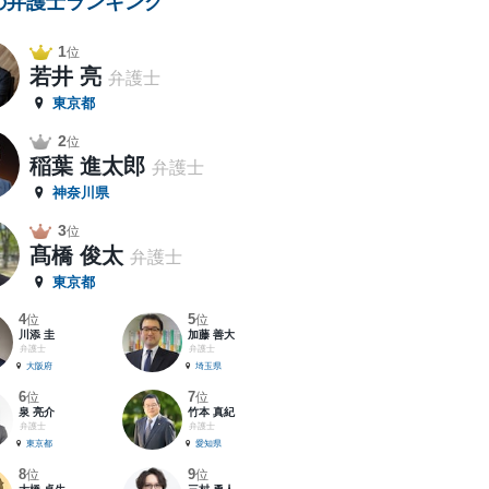
の弁護士ランキング
1
位
若井 亮
弁護士
東京都
2
位
稲葉 進太郎
弁護士
神奈川県
3
位
髙橋 俊太
弁護士
東京都
4
5
位
位
川添 圭
加藤 善大
弁護士
弁護士
大阪府
埼玉県
6
7
位
位
泉 亮介
竹本 真紀
弁護士
弁護士
東京都
愛知県
8
9
位
位