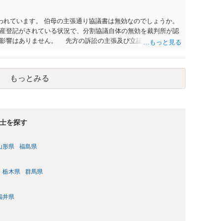
われています。 伯母の主張通り協議書は無効なのでしょうか。
産登記がされている状況で、分割協議自体の無効を裁判所が認
に影響はありません。 先方の訴訟の主張及び立証次第ですが、
書、筆跡鑑定 が提出されればその効力が否定される可能性はあ
わっていること ・御祖母様の意に反する遺産分割協議を行う実
 からすると、実際に遺産分割協議の効力が否定される可能性は
もっとみる
に高い）ということが言えると思います。
士を探す
山形県
福島県
栃木県
群馬県
福井県