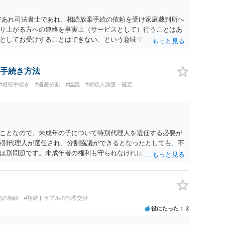
であれ司法書士であれ、相続放棄手続の依頼を受け家庭裁判所へ
り上がる方への連絡を事実上（サービスとして）行うことはあ
としてお受けすることはできない、という意味でした。
手続き方法
#相続手続き
#遺産分割
#協議
#相続人調査・確定
ことなので、未成年の子について特別代理人を選任する必要が
特別代理人が選任され、分割協議ができるとなったとしても、不
は別問題です。未成年者の権利も守られなければならないから
が守られているかどうかを判断しなければなりません。 単に、
という理由では、法定相続分以上に多くの遺産を取得すること
地の相続
#相続トラブルの代理交渉
役にたった
2