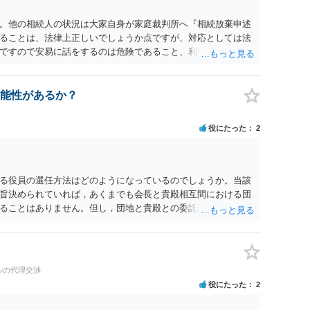
。他の相続人の状況は大家自身が家庭裁判所へ『相続放棄申述
ることは、法律上正しいでしょうか点ですが、対応としては法
ですので安易に話をするのは危険であること、利害関係人の大
無や相続するのであれば退去等の話をその者とするのが筋だか
能性があるか？
役にたった
2
る役員の選任方法はどのようになっているのでしょうか。当該
旨決められていれば，あくまでも会長と貴殿相互間における団
ることはありません。但し，団地と貴殿との委託契約は有効に
選任が会長の専権でできるのであれば，貴殿と会長との合意に
ルの代理交渉
役にたった
2