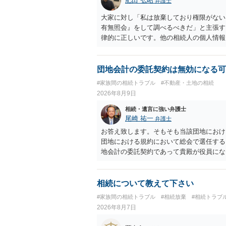
肥田 弘昭
弁護士
大家に対し「私は放棄しており権限がない
有無照会』をして調べるべきだ」と主張す
律的に正しいです。他の相続人の個人情報
家としては、相続人を調査して、相続の有
らです。ご参考にしてください。
団地会計の委託契約は無効になる可
#家族間の相続トラブル
#不動産・土地の相続
2026年8月9日
相続・遺言に強い弁護士
尾崎 祐一
弁護士
お答え致します。そもそも当該団地におけ
団地における規約において総会で選任する
地会計の委託契約であって貴殿が役員にな
成立しています。当該団地における役員の
より委託契約は有効に成立しています。
相続について教えて下さい
#家族間の相続トラブル
#相続放棄
#相続トラブ
2026年8月7日