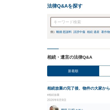
法律Q&Aを探す
例）
離婚 慰謝料
誹謗中傷
相続 遺産
著作物
相続・遺言の法律Q&A
新着順
相続放棄の完了後、物件の大家から
#相続放棄
2026年8月9日