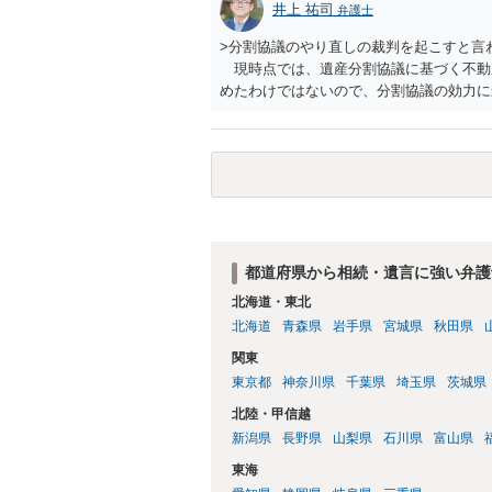
井上 祐司
弁護士
>分割協議のやり直しの裁判を起こすと言
現時点では、遺産分割協議に基づく不動
めたわけではないので、分割協議の効力
・御祖母様の認知能力に関する医師の意見
りますが、 ・伯母様自身が分割協議に加
益が誰にあったかの立証が困難であること
それほど高くない（立証のハードルは非常
都道府県から相続・遺言に強い弁護
北海道・東北
北海道
青森県
岩手県
宮城県
秋田県
関東
東京都
神奈川県
千葉県
埼玉県
茨城県
北陸・甲信越
新潟県
長野県
山梨県
石川県
富山県
東海