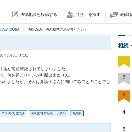
法律相談を投稿する
弁護士を探す
法律Q
の法律Q&A
法律Q&A「他の裁判方法が知りたい」
相続
26年7月3日 07:31
1
土地が遺産確認されてしまいました。

、何を起こせるかが判断出来ません。

2
われましたが、それは弁護士さんに聞いてみてとのことでし
3
4
ラブルの代理交渉
家族間の相続トラブル
調停
5