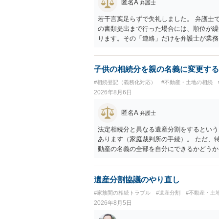
匿名A
弁護士
若干言葉足らずで失礼しました。 弁護士
の書類提出まで行った場合には、順位が繰
ります。その「連絡」だけを弁護士が業務
子供の相続分を親の名義に変更する
#相続登記（義務化対応）
#不動産・土地の相続
2026年8月6日
匿名A
弁護士
法定相続分と異なる遺産分割をするという
あります（家庭裁判所の手続）。 ただ、
動産の名義の全部を自分にできるかどうか
です。 相続財産全体で、未成年者の権利
未成年者を今後養育するのは、自分だから
ができるというわけではありません。
遺産分割協議のやり直し
#家族間の相続トラブル
#遺産分割
#不動産・土
2026年8月5日