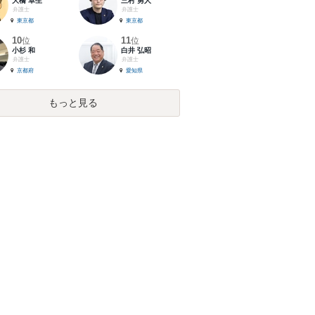
大橋 卓生
三村 勇人
弁護士
弁護士
東京都
東京都
10
11
位
位
小杉 和
白井 弘昭
弁護士
弁護士
京都府
愛知県
もっと見る