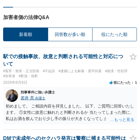
加害者側の法律Q&A
新着順
回答数が多い順
役にたった順
駅での接触事故、故意と判断される可能性と対応につ
いて
#冤罪・無実・正当防衛
#不起訴
#逮捕による解雇・退学回避
#痴漢・性犯罪
#加害者
#釈放・保釈
2026年8月8日
役にたった
1
刑事事件に強い弁護士
若井 亮
弁護士
初めまして。 ご相談内容を拝見しました。 以下、ご質問に回答いたし
ます。 ①女性に故意に触れたと判断されるか 当たってしまった際に、
私はお酒を飲んでおり少し手の振りが大きくなってしまっていたこと
も事実です。それが仮に、私が気がついていない防犯カメラに写って
いた場合、故意だと判定されやすいのでしょうか？ お伺いする限り、
故意があると判断されることは無いかと思います。 ②逮捕、呼び出し
DMで未成年へのセクハラ発言は警察に捕まる可能性は