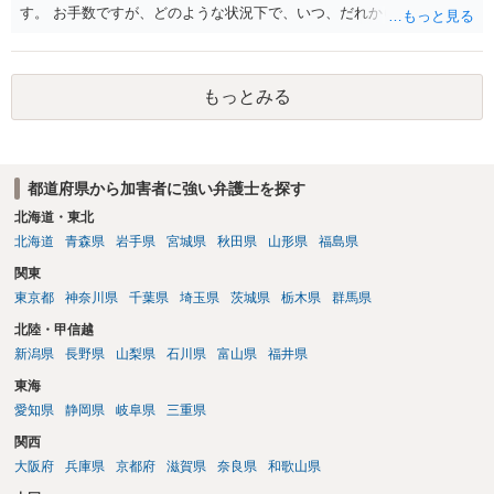
す。 お手数ですが、どのような状況下で、いつ、だれからどのような
経緯で口座の提供を頼まれ開設したか、それによる詐欺等の収益がど
の程度だと聞いているのかということについて、お近くで詳細な法律
相談を受けられたうえで対処方法を探された方がよいと思われます。
もっとみる
一般論でいえば、任意取り調べの場合、ＩＣレコーダーを持参して取
り調べ内容を録音することは必須だと考えます。
都道府県から加害者に強い弁護士を探す
北海道・東北
北海道
青森県
岩手県
宮城県
秋田県
山形県
福島県
関東
東京都
神奈川県
千葉県
埼玉県
茨城県
栃木県
群馬県
北陸・甲信越
新潟県
長野県
山梨県
石川県
富山県
福井県
東海
愛知県
静岡県
岐阜県
三重県
関西
大阪府
兵庫県
京都府
滋賀県
奈良県
和歌山県