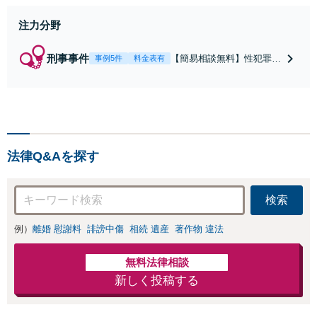
注力分野
刑事事件
【簡易相談無料】性犯罪
事例5件
料金表有
（不同意性交・不同意わい
せつ）・福祉犯（児童ポル
ノ・児童買春・児童福祉
法・青少年条例）・ネット
犯罪（名誉毀損・わいせつ
物・不正アクセス・リベン
法律Q&Aを探す
ジポルノ罪等）に非常に詳
しい弁護士です
検索
例）
離婚 慰謝料
誹謗中傷
相続 遺産
著作物 違法
無料法律相談
新しく投稿する