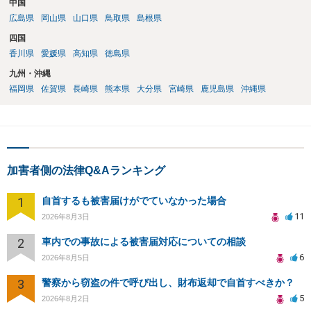
中国
広島県
岡山県
山口県
鳥取県
島根県
四国
香川県
愛媛県
高知県
徳島県
九州・沖縄
福岡県
佐賀県
長崎県
熊本県
大分県
宮崎県
鹿児島県
沖縄県
加害者側の法律Q&Aランキング
1
自首するも被害届けがでていなかった場合
11
2026年8月3日
2
車内での事故による被害届対応についての相談
6
2026年8月5日
3
警察から窃盗の件で呼び出し、財布返却で自首すべきか？
5
2026年8月2日