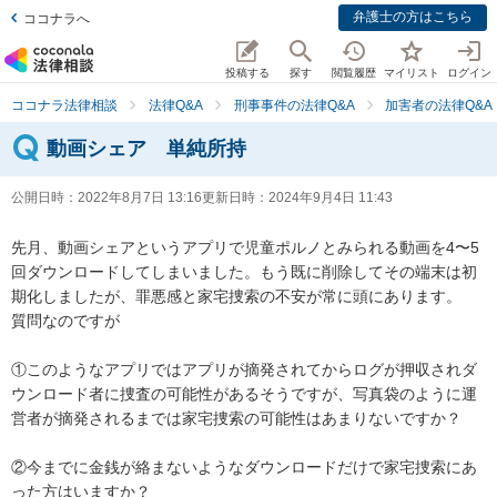
弁護士の方はこちら
ココナラへ
投稿する
探す
閲覧履歴
マイリスト
ログイン
ココナラ法律相談
法律Q&A
刑事事件の法律Q&A
加害者の法律Q&A
動画シェア 単純所持
公開日時：
2022年8月7日 13:16
更新日時：
2024年9月4日 11:43
先月、動画シェアというアプリで児童ポルノとみられる動画を4〜5
回ダウンロードしてしまいました。もう既に削除してその端末は初
期化しましたが、罪悪感と家宅捜索の不安が常に頭にあります。

質問なのですが

①このようなアプリではアプリが摘発されてからログが押収されダ
ウンロード者に捜査の可能性があるそうですが、写真袋のように運
営者が摘発されるまでは家宅捜索の可能性はあまりないですか？

②今までに金銭が絡まないようなダウンロードだけで家宅捜索にあ
った方はいますか？
