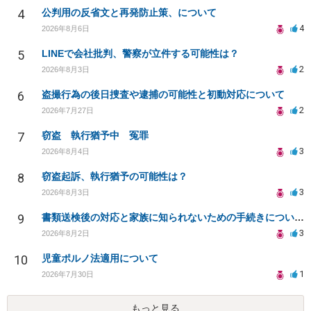
4
公判用の反省文と再発防止策、について
4
2026年8月6日
5
LINEで会社批判、警察が立件する可能性は？
2
2026年8月3日
6
盗撮行為の後日捜査や逮捕の可能性と初動対応について
2
2026年7月27日
7
窃盗 執行猶予中 冤罪
3
2026年8月4日
8
窃盗起訴、執行猶予の可能性は？
3
2026年8月3日
9
書類送検後の対応と家族に知られないための手続きについて相談
3
2026年8月2日
10
児童ポルノ法適用について
1
2026年7月30日
もっと見る