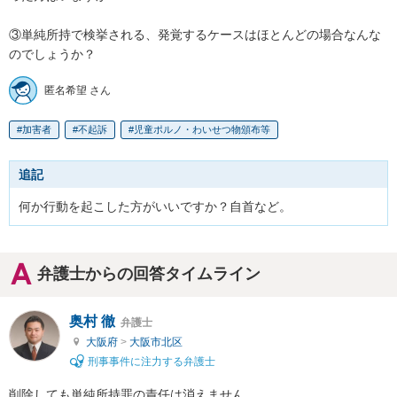
③単純所持で検挙される、発覚するケースはほとんどの場合なんな
のでしょうか？
匿名希望 さん
加害者
不起訴
児童ポルノ・わいせつ物頒布等
追記
何か行動を起こした方がいいですか？自首など。
弁護士からの回答タイムライン
奥村 徹
弁護士
大阪府
>
大阪市北区
刑事事件に注力する弁護士
削除しても単純所持罪の責任は消えません。
