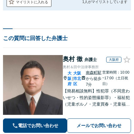
1人が
マイリストしています
マイリストに入れる
この質問に回答した弁護士
奥村 徹
弁護士
大阪府
奥村＆田中法律事務所
南森町駅
営業時間：10:00
大
大阪
~17:00（土日祝
阪
市北
から徒歩
|
府
区
日）
7分
【簡易相談無料】性犯罪（不同意わ
いせつ・性的姿態撮影罪）・福祉犯
（児童ポルノ・児童買春・児童福祉
法・青少年条例）・ネット犯罪（名
誉毀損・わいせつ物・不正アクセス
等）に非常に詳しい弁護士です
電話でお問い合わせ
メールでお問い合わせ