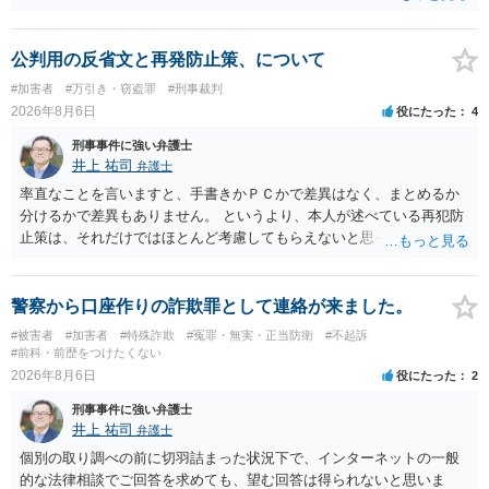
公判用の反省文と再発防止策、について
#加害者
#万引き・窃盗罪
#刑事裁判
2026年8月6日
役にたった
4
刑事事件に強い弁護士
井上 祐司
弁護士
率直なことを言いますと、手書きかＰＣかで差異はなく、まとめるか
分けるかで差異もありません。 というより、本人が述べている再犯防
止策は、それだけではほとんど考慮してもらえないと思った方が良い
です。 提出するのであれば、 ・具体的に自身が受けているプログラム
やカウンセリング・治療の内容 ・利用している再犯防止策（例えば保
護観察所と連携した職業支援の内容や具体的な就労・監督状況） ・監
警察から口座作りの詐欺罪として連絡が来ました。
督者の証言 など、証拠で担保された客観性と実現可能性があるもので
#被害者
#加害者
#特殊詐欺
#冤罪・無実・正当防衛
#不起訴
なければあまり意味がありません。 もともと執行猶予が狙える事案で
#前科・前歴をつけたくない
あれば本人の反省の言葉だけで十分であり、実刑となるか微妙な事案
2026年8月6日
役にたった
2
では、本人が再発防止策をいくら述べてもほとんど効果は望めないと
刑事事件に強い弁護士
いうのが実感です。
井上 祐司
弁護士
個別の取り調べの前に切羽詰まった状況下で、インターネットの一般
的な法律相談でご回答を求めても、望む回答は得られないと思いま