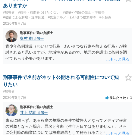
の可能性 この行為により、痴漢やその他の犯罪を犯したとして、逮
ありますか
捕、呼び出しされる可能性はどれほどでしょうか？ 誤って当たってし
#加害者
#前科・前歴をつけたくない
#逮捕や勾留の阻止・準抗告
まっただけであり、さらにその場で女性等のアクションが無かったこ
#逮捕による解雇・退学回避
#児童ポルノ・わいせつ物頒布等
#不起訴
とからすると、この後に呼び出される可能性は極めて低いと思いま
2026年8月7日
す。 ③逮捕呼び出しまでの期間 大体どれほどの期間逮捕呼び出しの可
刑事事件に強い弁護士
能性があると考えれば良いのでしょうか？ 逮捕や呼び出しの可能性は
奥村 徹
弁護士
極めて低いと思います。 連絡が来ることはないでしょう。
青少年条例違反（わいせつ行為 わいせつな行為を教える行為）が検
討されると思いますが、地域性があるので、地元の弁護士に条例を調
べてもらう必要があります。
刑事事件で名前がネット公開される可能性について知
りたい
#加害者
2026年8月7日
役にたった
1
刑事事件に強い弁護士
井上 祐司
弁護士
東京に限らず、ある程度の規模の事件で被告人となってメディア報道
の対象となった場合、罪名と年齢（生年月日ではありません）、さら
に公判時の職業については検察結果として得られることが通常です。