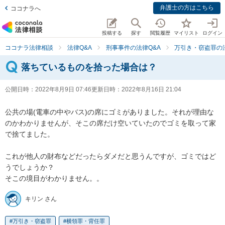
弁護士の方はこちら
ココナラへ
投稿する
探す
閲覧履歴
マイリスト
ログイン
ココナラ法律相談
法律Q&A
刑事事件の法律Q&A
万引き・窃盗罪の法
落ちているものを拾った場合は？
公開日時：
2022年8月9日 07:46
更新日時：
2022年8月16日 21:04
公共の場(電車の中やバス)の席にゴミがありました。それが理由な
のかわかりませんが、そこの席だけ空いていたのでゴミを取って家
で捨てました。

これが他人の財布などだったらダメだと思うんですが、ゴミではど
うでしょうか？

そこの境目がわかりません。。
キリン さん
万引き・窃盗罪
横領罪・背任罪