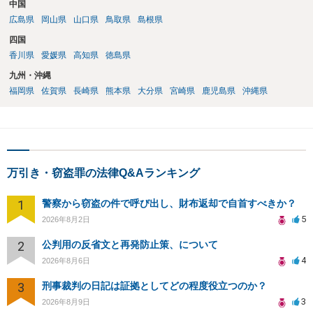
中国
広島県
岡山県
山口県
鳥取県
島根県
四国
香川県
愛媛県
高知県
徳島県
九州・沖縄
福岡県
佐賀県
長崎県
熊本県
大分県
宮崎県
鹿児島県
沖縄県
万引き・窃盗罪の法律Q&Aランキング
1
警察から窃盗の件で呼び出し、財布返却で自首すべきか？
5
2026年8月2日
2
公判用の反省文と再発防止策、について
4
2026年8月6日
3
刑事裁判の日記は証拠としてどの程度役立つのか？
3
2026年8月9日