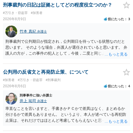
ページなどを別途調べて連絡することをお勧めします。ご参考にして
刑事裁判の日記は証拠としてどの程度役立つのか？
ください。
#万引き・窃盗罪
#加害者
2026年8月9日
役にたった
3
竹本 真紀
弁護士
刑事裁判で公判期日が指定され，公判期日を待っている状態なのだと
思います。 そのような場合，弁護人が選任されていると思います。 弁
護人の方が，この事件の犯人として，今後，二度と同じような犯罪を
することがないようにするために，どのようなことを日記に書くとよ
いかアドバイスしてくれると思います。そして，書いた内容は，被告
人質問などで活用されることになると思います。 裁判のためだけに記
公判用の反省文と再発防止策、について
録するわけではないかもしれませんが，「裁判において証拠として利
#加害者
#万引き・窃盗罪
#刑事裁判
用できる可能性があれば」と考えているのであれば，本件について証
2026年8月6日
役にたった
4
拠も見て内容を把握している，弁護人の方と相談して書く内容を打ち
合わせて進めるのが，裁判の観点では一番効果的だと思います。 適応
刑事事件に強い弁護士
障害で窃盗罪ということであれば，責任能力に影響する話ではなく情
井上 祐司
弁護士
状に関しての話になると思いますので，弁護人の方と相談してみまし
率直なことを言いますと、手書きかＰＣかで差異はなく、まとめるか
ょう。
分けるかで差異もありません。 というより、本人が述べている再犯防
止策は、それだけではほとんど考慮してもらえないと思った方が良い
です。 提出するのであれば、 ・具体的に自身が受けているプログラム
やカウンセリング・治療の内容 ・利用している再犯防止策（例えば保