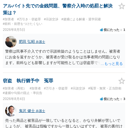
護観察所と連携した職業支援の内容や具体的な就労・監督状況） ・監
アルバイト先での金銭問題、警察介入時の処罰と解決
督者の証言 など、証拠で担保された客観性と実現可能性があるもので
策は？
なければあまり意味がありません。 もともと執行猶予が狙える事案で
#加害者
#万引き・窃盗罪
#示談交渉
#逮捕による解雇・退学回避
あれば本人の反省の言葉だけで十分であり、実刑となるか微妙な事案
#前科・前歴をつけたくない
では、本人が再発防止策をいくら述べてもほとんど効果は望めないと
2026年8月5日
役にたった
1
いうのが実感です。
肥田 弘昭
弁護士
警察は民事不介入ですので示談斡旋のようなことはしません。被害者
にお金を返すかどうか、被害者が受け取るかは当事者間の問題になり
ます。前科なども影響しますが可能性としては窃盗罪ですので、逮捕
勾留や略式起訴などの可能性もあります。ご参考にしてください。
窃盗 執行猶予中 冤罪
#加害者（再犯）
#加害者
#万引き・窃盗罪
#示談交渉
#冤罪・無実・正当防衛
#逮捕や勾留の阻止・準抗告
2026年8月4日
役にたった
3
鬼沢 健士
弁護士
売った商品と被害品が一致しているとなると、かなり弁解が苦しいで
しょうが、 被害品は指輪ですから一致しないはずです。 被害の裏付け