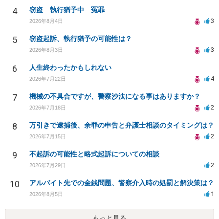
4
窃盗 執行猶予中 冤罪
3
2026年8月4日
5
窃盗起訴、執行猶予の可能性は？
3
2026年8月3日
6
人生終わったかもしれない
4
2026年7月22日
7
機械の不具合ですが、警察沙汰になる事はありますか？
2
2026年7月18日
8
万引きで逮捕後、余罪の申告と弁護士相談のタイミングは？
2
2026年7月15日
9
不起訴の可能性と略式起訴についての相談
2
2026年7月29日
10
アルバイト先での金銭問題、警察介入時の処罰と解決策は？
1
2026年8月5日
もっと見る