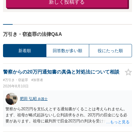
新しく投稿する
万引き・窃盗罪の法律Q&A
新着順
回答数が多い順
役にたった順
警察からの20万円通知書の真偽と対処法について相談
#万引き・窃盗罪
#加害者
2026年8月10日
肥田 弘昭
弁護士
警察から20万円を支払えとする通知書がくることは考えられません。
まず、祖母が略式起訴ないし公判請求をされ、20万円の罰金になる必
要があります。祖母に裁判所で罰金20万円の判決を受けたかを確認し
てください。そして、罰金の支払いが未了であっても、罰金の徴収は
「検察庁」です。まずは振込はせずに、かかれている警察署にホーム