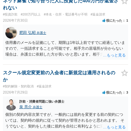
ネット麻雀で知り合った人に投資した400万円が返金さ
れない
#投資詐欺
#200万円以上
#本名・住所・電話番号が不明
#返金請求
2026年7月30日
役にたった
1
肥田 弘昭
弁護士
借用書のメールを証拠にして、期限は1年以上前ですでに経過していま
すので、一括請求することが可能です。相手方の居場所が分からない
場合は、弁護士に依頼した方が良いかと思います。相手方の居場所が
分かるのであれば、個人でもできるかと思います。ご参考にしてくだ
さい。
スクール規定変更前の入会者に新規定は適用されるの
か
#契約解除・契約取消
#返金請求
2026年7月29日
役にたった
3
詐欺・消費者問題に強い弁護士
泉 亮介
弁護士
個別の契約内容次第ですが、一般的には規約を変更する前の契約につ
いては、契約時の規約に従って契約が管理されるかと思われます。 そ
うでないと、契約をした後に規約を自社に有利なように変更し、それ