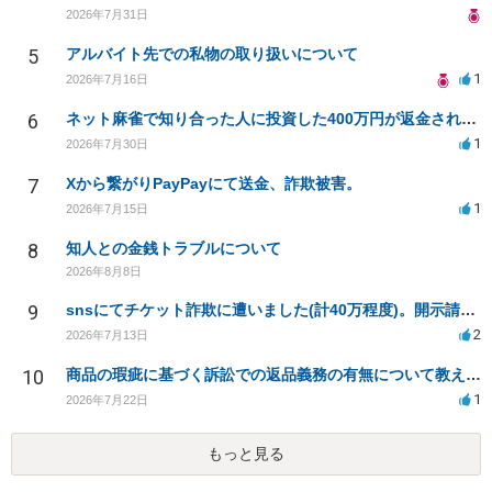
2026年7月31日
5
アルバイト先での私物の取り扱いについて
1
2026年7月16日
6
ネット麻雀で知り合った人に投資した400万円が返金されない
1
2026年7月30日
7
Xから繋がりPayPayにて送金、詐欺被害。
1
2026年7月15日
8
知人との金銭トラブルについて
2026年8月8日
9
snsにてチケット詐欺に遭いました(計40万程度)。開示請求や今後の対応について質問したいです。
2
2026年7月13日
10
商品の瑕疵に基づく訴訟での返品義務の有無について教えてください
1
2026年7月22日
もっと見る