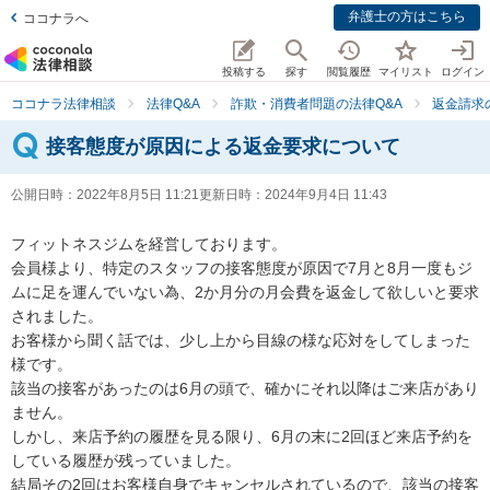
弁護士の方はこちら
ココナラへ
投稿する
探す
閲覧履歴
マイリスト
ログイン
ココナラ法律相談
法律Q&A
詐欺・消費者問題の法律Q&A
返金請求
接客態度が原因による返金要求について
公開日時：
2022年8月5日 11:21
更新日時：
2024年9月4日 11:43
フィットネスジムを経営しております。

会員様より、特定のスタッフの接客態度が原因で7月と8月一度もジ
ムに足を運んでいない為、2か月分の月会費を返金して欲しいと要求
されました。

お客様から聞く話では、少し上から目線の様な応対をしてしまった
様です。

該当の接客があったのは6月の頭で、確かにそれ以降はご来店があり
ません。

しかし、来店予約の履歴を見る限り、6月の末に2回ほど来店予約を
している履歴が残っていました。

結局その2回はお客様自身でキャンセルされているので、該当の接客