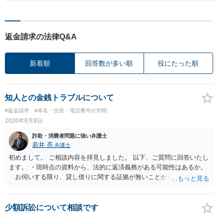
返金請求の法律Q&A
新着順
回答数が多い順
役にたった順
知人との金銭トラブルについて
#返金請求
#本名・住所・電話番号が判明
2026年8月8日
詐欺・消費者問題に強い弁護士
若井 亮
弁護士
初めまして。 ご相談内容を拝見しました。 以下、ご質問に回答いたし
ます。 ・現時点の資料から、法的に返済義務がある可能性はあるか。
お伺いする限り、貸し借りに関する証拠が無いことから、相手方が
貸金であるとして返金を請求することは難しいと思います。 ・相手の
主張や現在の資料を踏まえ、今後どのように対応するのが適切か。
贈与か消費貸借かの争いにおいては、様々な圧力をかけて回収をしよ
少額訴訟について相談です
うとするケースも散見されます。 ご自身での対応に窮するようであ