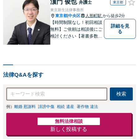
濵門 俊也
弁護士
東京都
東京新生法律事務所
東京都
中央区
人形町駅
から徒歩2分
|
【時間制限なし！初回相談
詳細を見
無料】ご依頼は相談後にご
る
検討ください【著書多数】
【離婚の解決実績300件以
上】心のケアもしながら全
力でサポートします【相続
問題】複雑な遺産分割・相
続放棄・遺留分なども、基
法律Q&Aを探す
本からわかりやすくご説明
します【人形町駅2分】
検索
例）
離婚 慰謝料
誹謗中傷
相続 遺産
著作物 違法
無料法律相談
新しく投稿する