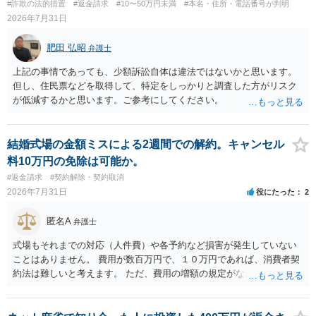
#詐欺の法的措置
#返金請求
#10〜50万円未満
#本名・住所・電話番号が判明
れば、代理人を立てることもご検討ください。 ・相手へ送る回答文に
2026年7月31日
ついてアドバイスをいただけるか。 具体的な回答内容については、
一般的に無料法律相談での対応外になろうかと思います。 法律事務
肥田 弘昭
弁護士
所にご連絡いただき、対応の可否や費用をご確認ください。
上記の事情であっても、少額訴訟自体は違法ではないかと思います。
但し、住民票などを取得して、特定をしっかりと調査した方がリスク
が低減するかと思います。ご参考にしてください。
結婚式場の金額ミスによる2週間での解約。キャンセル
料10万円の免除は可能か。
#返金請求
#契約解除・契約取消
2026年7月31日
役にたった
2
匿名A
弁護士
式場もそれまでの対応（人件費）や各予約など損害が発生していない
ことはありません。 費用が数百万円で、１０万円であれば、消費者契
約法は難しいと考えます。 ただ、費用の増額の規定がなかったのに増
額するのは契約違反ですので、増額に応じずに契約を維持すればよい
ということになり、解約するのは理由がないことになります。