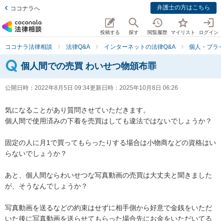
弁護士の方はこちら
ココナラへ
投稿する
探す
閲覧履歴
マイリスト
ログイン
ココナラ法律相談
法律Q&A
インターネットの法律Q&A
個人・プラ
個人間での売買 わいせつ物頒布罪
公開日時：
2022年8月5日 09:34
更新日時：
2025年10月8日 06:26
気になることがあり質問させていただきます。

個人間で使用済みの下着を売買はしても違法ではないでしょうか？

固定の人に月1で買ってもらったりする場合は小物商などの資格はい
らないでしょうか？

あと、個人間ならわいせつな写真動画の売買は大丈夫と聞きました
が、そうなんでしょうか？

写真動画を送るなどの約束はせずに相手側から好意で金銭をいただ
いた後に写真動画を送らせてもらった場合先にお金をいただいてる