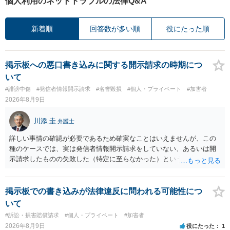
個人利用のネットトラブルの法律Q&A
新着順
回答数が多い順
役にたった順
掲示板への悪口書き込みに関する開示請求の時期につ
いて
#誹謗中傷
#発信者情報開示請求
#名誉毀損
#個人・プライベート
#加害者
2026年8月9日
川添 圭
弁護士
詳しい事情の確認が必要であるため確実なことはいえませんが、この
種のケースでは、実は発信者情報開示請求をしていない、あるいは開
示請求したものの失敗した（特定に至らなかった）という事案が比較
的多いです（特に、発信者情報開示請求を行ったことを誇示するよう
な投稿をする場合にはなおさら）。
掲示板での書き込みが法律違反に問われる可能性につ
いて
#訴訟・損害賠償請求
#個人・プライベート
#加害者
2026年8月9日
役にたった
1