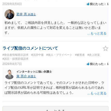
2026年8月8日
役にたった
1
若井 亮
弁護士
初めまして。 ご相談内容を拝見しました。 一般的な話となってしまい
ますが、依頼人の属性によって対応を変えることは無いかと思いま
す。
ライブ配信のコメントについて
#発信者情報開示請求
#誹謗中傷
#個人・プライベート
#被害者
#炎上対策
#訴訟・損害賠償請求
2026年8月7日
役にたった
1
インターネットに強い弁護士
泉 亮介
弁護士
ライブ配信のコメントであっても，そのコメントがされた日時や，ラ
イブ配信のURL等が証明できれば，権利侵害が認められるものであれ
ば開示請求が認められる可能性はあるでしょう。