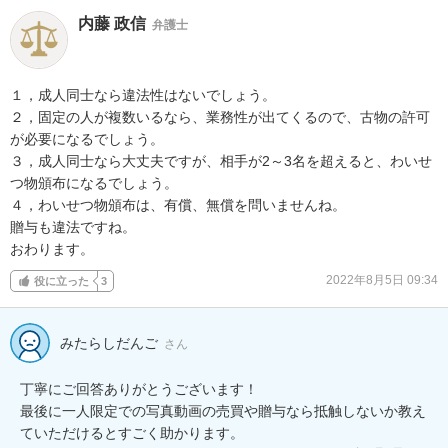
内藤 政信
弁護士
１，成人同士なら違法性はないでしょう。

２，固定の人が複数いるなら、業務性が出てくるので、古物の許可
が必要になるでしょう。

３，成人同士なら大丈夫ですが、相手が2～3名を超えると、わいせ
つ物頒布になるでしょう。

４，わいせつ物頒布は、有償、無償を問いませんね。

贈与も違法ですね。

おわります。
2022年8月5日 09:34
役に立った
3
みたらしだんご
さん
丁寧にご回答ありがとうございます！

最後に一人限定での写真動画の売買や贈与なら抵触しないか教え
ていただけるとすごく助かります。