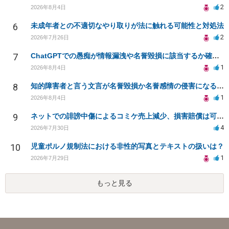
2
2026年8月4日
6
未成年者との不適切なやり取りが法に触れる可能性と対処法
2
2026年7月26日
7
ChatGPTでの愚痴が情報漏洩や名誉毀損に該当するか確認したい
1
2026年8月4日
8
知的障害者と言う文言が名誉毀損か名誉感情の侵害になるか教えてほしい。
1
2026年8月4日
9
ネットでの誹謗中傷によるコミケ売上減少、損害賠償は可能か？
4
2026年7月30日
10
児童ポルノ規制法における非性的写真とテキストの扱いは？
1
2026年7月29日
もっと見る