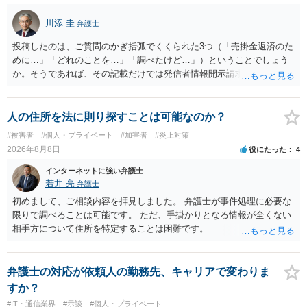
川添 圭
弁護士
投稿したのは、ご質問のかぎ括弧でくくられた3つ（「売掛金返済のた
めに…」「どれのことを…」「調べたけど…」）ということでしょう
か。そうであれば、その記載だけでは発信者情報開示請求が認められ
るような内容ではありません（申し立ててもほぼ門前払いに近い）。
ただ、「328が名誉毀損、偽計業務妨害、侮辱罪、ストーカー等に関す
る法律違反に該当するといわれ」とのことですので、ご質問に書かれ
人の住所を法に則り探すことは可能なのか？
ていない何らかの背景事情があれば、回答は180度変わるかもしれませ
#被害者
#個人・プライベート
#加害者
#炎上対策
ん。公開の場で詳細を投稿することは不適当と思われますので、弁護
2026年8月8日
役にたった
4
士へ直接相談した方がよいでしょう。
インターネットに強い弁護士
若井 亮
弁護士
初めまして、ご相談内容を拝見しました。 弁護士が事件処理に必要な
限りで調べることは可能です。 ただ、手掛かりとなる情報が全くない
相手方について住所を特定することは困難です。
弁護士の対応が依頼人の勤務先、キャリアで変わりま
すか？
#IT・通信業界
#示談
#個人・プライベート