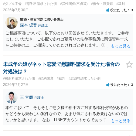
が弁護士に依頼しているケースで、５０万円以下で合意できる場合は
#ダブル不倫
#慰謝料請求された側
#異性関係(不貞等)
#借金・浪費癖
#裁判
稀であると思います。 通常は、６０万円から８０万円程度になる
2026年7月30日
役にたった
3
ことが多いというのが私の印象です。 ２ 質問② ご記載の内容が
減額を進めるうえでの交渉材料かと思います。 なお、ご自身が離
離婚・男女問題に強い弁護士
婚しないことは、交渉材料にはならないかと思いますので、ご注意く
森本 偲音
弁護士
ださい。 また、相手夫婦の婚姻関係が既に破綻していたことや、
ご相談事項について、以下のとおり回答させていただきます。 ご参考
相手女性が結婚しているとは知らなかったと主張することもあります
にしていただき、ご心配であれば最寄りの法律事務所に関係資料一式
が、 ケースバイケースですので、ご自身の場合にそれらの主張が
をご持参の上、ご相談していただければと存じます。 ① このLINEの
できるかはよくお考え下さい。 ３ 質問③ 違約金を５０万円とす
流れを見る限り、100万円は貸付金ではなく、手切れ金・和解金と評価
る旨の交渉をすることが妥当かどうかという基準はありません。
される可能性はあるのか ⇒LINEを含む１００万円の貸付に至るまでの
公序良俗に反するような金額では、その条項自体が無効になり得ます
やり取り等の経緯、誓約書の内容等を踏まえて、関係を清算するため
未成年の娘がネット恋愛で慰謝料請求を受けた場合の
が、 ２００万円でも、５０万円でも、公序良俗に反するほど高額
の 金銭であったと評価される可能性はあると考えます。 ② 「今後一
対処法は？
とはいえないと考えますので、 結局は、妥当かどうかというより
切関与しないなら100万円振り込む」というLINEや誓約書は、裁判上
#慰謝料請求された側
#婚約破棄
#裁判
#慰謝料請求したい側
も、ご自身が納得できるかどうかという基準でお考えいただくといい
どの程度証拠価値があるのか ⇒前後のやり取りや誓約書の具体的内容
2026年7月27日
役にたった
3
と思います。 そのうえで、合意できるかは、相手も納得できるか
を見ない限り、具体的な判断はできませんが、一定の証拠価値はある
否かにかかってはきますが。 ４ 質問④ ご記載の内容からは判断
と考えます。 ③ 借用書があっても、後から100万円を貸付扱いに変更
王 宣麟
できないのですが、 清算条項を記載しないで合意することはリス
弁護士
することは認められるのか。 ⇒おそらく１００万円は不当利得（受け
クがありますので、むしろ、原則としては、清算条項を記載するべき
取る正当な権利がないのに利益を取得した）として返還請求されてい
本件において、そもそもご息女様の相手方に対する権利侵害があるの
であるとお考えいただくといいです。 ご質問に対する回答は以上で
るものかと推察しますので、 貸金返還ではないかと存じます。 ④ 私
かどうかも疑わしい案件なので、あまり気にされる必要はないのでは
すが、可能であれば、ご依頼になるかは別として、お近くの弁護士に
は現在、収入も不安定で貯金もなくリボ払い借金が既に約100万あり。
ないかと思います。 なお、LINEアカウントからであっても、そこに紐
直接相談されて、 今後の対応についてアドバイス等を求めることを
今年に再婚したが主人はお金に厳しい為、一括で220万円を支払う事は
づけられた電話番号の開示→携帯電話会社から氏名・住所が開示され
お勧めいたします。 ご参考にしていただければ幸いです。
困難 仮に裁判で敗訴した場合でも、分割払いになる可能性はあります
るパターンはありえるものの、本件のような精神的損害が発生したと