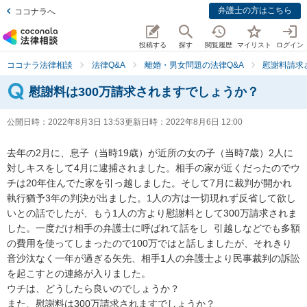
弁護士の方はこちら
ココナラへ
投稿する
探す
閲覧履歴
マイリスト
ログイン
ココナラ法律相談
法律Q&A
離婚・男女問題の法律Q&A
慰謝料請求
慰謝料は300万請求されますでしょうか？
公開日時：
2022年8月3日 13:53
更新日時：
2022年8月6日 12:00
去年の2月に、息子（当時19歳）が近所の女の子（当時7歳）2人に
対しキスをして4月に逮捕されました。相手の家が近くだったのでウ
チは20年住んでた家を引っ越しました。そして7月に裁判が開かれ
執行猶予3年の判決が出ました。1人の方は一切現れず反省して欲し
いとの話でしたが、もう1人の方より慰謝料として300万請求されま
した。一度だけ相手の弁護士に呼ばれて話をし  引越しなどでも多額
の費用を使ってしまったので100万ではと話しましたが、それきり
音沙汰なく一年が過ぎる矢先、相手1人の弁護士より民事裁判の訴訟
を起こすとの連絡が入りました。

ウチは、どうしたら良いのでしょうか？

また、慰謝料は300万請求されますでしょうか？