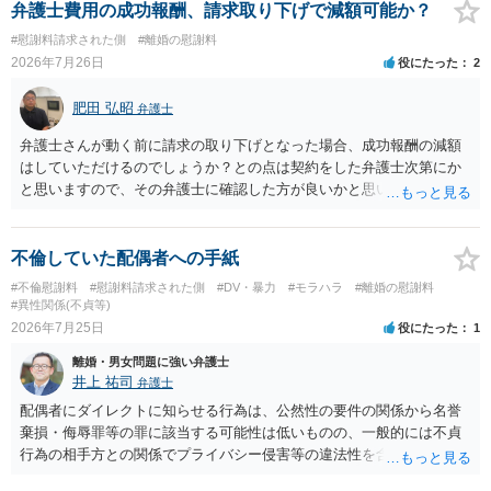
か。 ⇒判決となり敗訴してしまった場合は、強制執行により不動産等
明確にいえないような案件において開示がなされる可能性も低いので
弁護士費用の成功報酬、請求取り下げで減額可能か？
の財産を差し押さえられ、そこから債権回収が図られることになりま
はないかと推察します。
#慰謝料請求された側
#離婚の慰謝料
すが、 和解であれば柔軟な解決が可能ですので、その場合は分割払
2026年7月26日
役にたった
2
いにより支払うことも十分可能です。 ⑤ このような事情であれば、私
は120万円のみ和解交渉を続けるべきでしょうか。 ⇒ご相談者様の認
肥田 弘昭
識を前提にすれば、１００万円も含めて返済する必要はないと考えら
弁護士
れるため、 120万円のみについて交渉を続けることがベターかと存じ
弁護士さんが動く前に請求の取り下げとなった場合、成功報酬の減額
ます。
はしていただけるのでしょうか？との点は契約をした弁護士次第にか
と思いますので、その弁護士に確認した方が良いかと思います。ご参
考にしてください。
不倫していた配偶者への手紙
#不倫慰謝料
#慰謝料請求された側
#DV・暴力
#モラハラ
#離婚の慰謝料
#異性関係(不貞等)
2026年7月25日
役にたった
1
離婚・男女問題に強い弁護士
井上 祐司
弁護士
配偶者にダイレクトに知らせる行為は、公然性の要件の関係から名誉
棄損・侮辱罪等の罪に該当する可能性は低いものの、一般的には不貞
行為の相手方との関係でプライバシー侵害等の違法性を含む行為で
す。 そのため、そのことを知った相手方の夫婦関係への影響が大きい