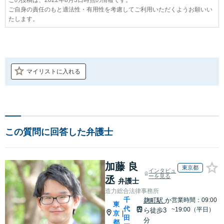
ご自身の責任のもと適法性・有用性を考慮してご利用いただくようお願いい
たします。
マイリストに入れる
この質問に回答した弁護士
加藤 良
東京都
インタビュ
ーを見る
丞
弁護士
造力総合法律事務所
千
麹町駅
か
営業時間：09:00
東
代
~19:00（平日）
ら徒歩3
京
|
田
分
都