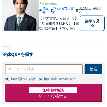
な弁護士にご相談くださ
法律事務所SAI
い！保険会社の顧問経験あ
大宮駅
から徒歩5
埼玉
さいたま市大宮
|
り。
県
区
分
【JR大宮駅から徒歩5分】
詳細を見
【初回相談無料あり】【電
る
話相談可能】大宮を中心
に、さいたま市、川口市、
蕨市、草加市、川越市、上
尾市、蓮田市、白岡市、鴻
巣市、久喜市、所沢市等の
法律Q&Aを探す
方々からご相談いただいて
おります。
検索
例）
離婚 慰謝料
誹謗中傷
相続 遺産
著作物 違法
無料法律相談
新しく投稿する