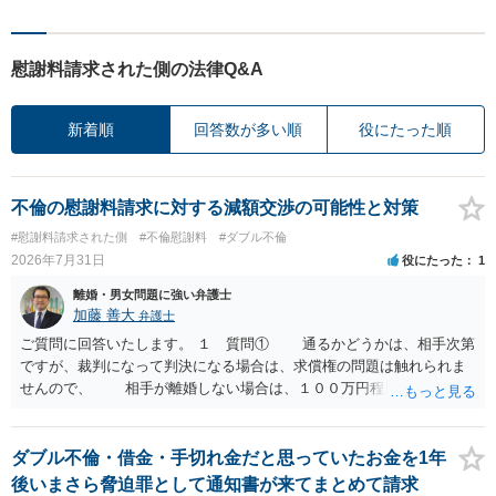
慰謝料請求された側の法律Q&A
新着順
回答数が多い順
役にたった順
不倫の慰謝料請求に対する減額交渉の可能性と対策
#慰謝料請求された側
#不倫慰謝料
#ダブル不倫
2026年7月31日
役にたった
1
離婚・男女問題に強い弁護士
加藤 善大
弁護士
ご質問に回答いたします。 １ 質問① 通るかどうかは、相手次第
ですが、裁判になって判決になる場合は、求償権の問題は触れられま
せんので、 相手が離婚しない場合は、１００万円程度となる可能
性があると思われます。 交渉については、相手としても、裁判を
するデメリットはありますから（経済的、時間的、精神的負担等）、
反対にご自身が、裁判も辞さずという姿勢を示すことで、プラス
ダブル不倫・借金・手切れ金だと思っていたお金を1年
に働く可能性は有り得ます。 交渉で解決する多くの場合は、相手
後いまさら脅迫罪として通知書が来てまとめて請求