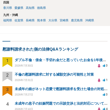
四国
香川県
愛媛県
高知県
徳島県
九州・沖縄
福岡県
佐賀県
長崎県
熊本県
大分県
宮崎県
鹿児島県
沖縄県
慰謝料請求された側の法律Q&Aランキング
1
ダブル不倫・借金・手切れ金だと思っていたお金を1年後いまさら脅迫罪として通知書が来てまとめて請求
3
2026年7月30日
2
不倫の慰謝料請求に対する減額交渉の可能性と対策
1
2026年7月31日
3
未成年の娘がネット恋愛で慰謝料請求を受けた場合の対処法は？
3
2026年7月27日
4
未成年の息子の妊娠問題での示談交渉と法的対応について相談
4
2026年7月10日