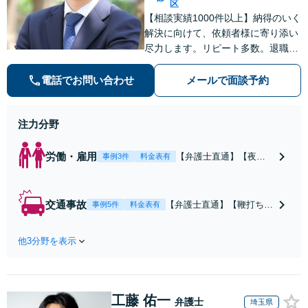
区
【相談実績1000件以上】納得のいく
解決に向けて、依頼者様に寄り添い
尽力します。リピート多数。退職勧
奨の解決金を3倍にした事例など、
労働分野に強み。後々「相談してお
電話でお問い合わせ
メールで面談予約
けばよかった」と後悔しないために
もまずはご相談ください。
注力分野
労働・雇用
【弁護士直通】【夜
事例3件
料金表有
間・休日も対応】未払
残業代や不当解雇、退
職勧奨、労災認定ま
交通事故
【弁護士直通】【鞭打ち等
事例5件
料金表有
で。退職勧奨の解決金
軽度の症状からOK】事故
を交渉によって3倍にし
直後から保険会社、裁判所
た事例あり。訴訟も視
他3分野を表示
との交渉もお任せくださ
野に、最適な助言と粘
い。後遺障害の等級認定も
り強く交渉を行いま
対応。事故後の対応や賠償
す。退職前後、育休中
金額によって人生が変わる
などの状況でも歓迎。
工藤 佑一
こともあります。経験豊富
弁護士
埼玉県
まずはご相談下さい！