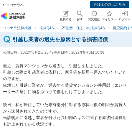
弁護士の方はこちら
ココナラへ
投稿する
探す
閲覧履歴
マイリスト
ログイン
ココナラ法律相談
法律Q&A
不動産・住まいの法律Q&A
賃貸契約ト
引越し業者の過失を原因とする損害賠償
公開日時：
2022年8月2日 20:49
更新日時：
2022年8月3日 10:38
最近、賃貸マンションから退去し、引越しをしました。

引越しの際に引越業者に依頼し、家具等を新居へ運んでいただいた
のですが、

依頼した引越し業者が、退去する賃貸マンションの共用部（エレベ
ーターの扉）に物をぶつけて傷を付けてしまいました。

後日、私が居住していた専有部分に対する原状回復の明細が賃貸人
から送付されてきたのですが、

当該明細に引越し業者が付けた共用部のキズに関する原状回復費用
も計上されている状況です。
