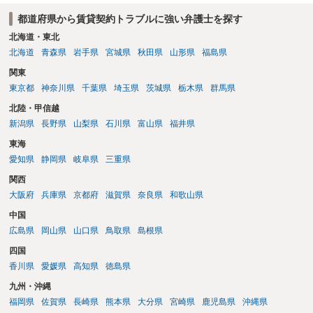
がない限り、更新拒絶が認められるハードルは一般的に高いと考えら
都道府県から賃貸契約トラブルに強い弁護士を探す
れます。 建物が未登記であること自体は、賃貸借契約の有効性を直ち
に否定するものではなく、引渡しがされていれば賃貸借の効力は原則
北海道・東北
有効とされています。 今後の交渉では、①現在は普通借家契約が継続
北海道
青森県
岩手県
宮城県
秋田県
山形県
福島県
しており定期借家への変更に合意していないこと、②貸主側の事情
関東
（誰が所有者で誰が実際に住む予定か等）を具体的に書面で説明して
東京都
神奈川県
千葉県
埼玉県
茨城県
栃木県
群馬県
ほしいこと、③自分たちの居住継続の必要性を丁寧に伝えること、を
基本方針としたうえで、仮に一定時期の退去を検討する場合には、立
北陸・甲信越
退料・引越費用・原状回復費用負担などの条件を明確にした書面を作
新潟県
長野県
山梨県
石川県
富山県
福井県
成することが重要です。 契約書では、更新条項・解除条項・期間の定
東海
め・定期借家に関する記載の有無、これまでの更新時の合意内容
（「今回で最後」などの文言）が、借主不利な特約として無効になり
愛知県
静岡県
岐阜県
三重県
得るかどうかも含めて検討ポイントになりますので、署名押印前に内
関西
容を十分に確認し、不明点は弁護士に相談することをおすすめしま
大阪府
兵庫県
京都府
滋賀県
奈良県
和歌山県
す。
中国
広島県
岡山県
山口県
鳥取県
島根県
四国
香川県
愛媛県
高知県
徳島県
九州・沖縄
福岡県
佐賀県
長崎県
熊本県
大分県
宮崎県
鹿児島県
沖縄県