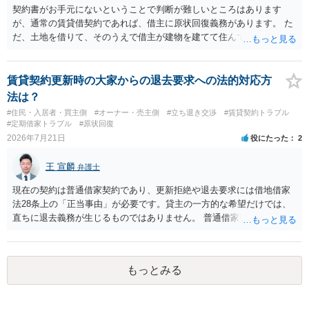
契約書がお手元にないということで判断が難しいところはあります
が、通常の賃貸借契約であれば、借主に原状回復義務があります。 た
だ、土地を借りて、そのうえで借主が建物を建てて住んでいたケース
とは異なり、地付き一戸建て住宅（貸主所有）自体を賃借していたの
であれば、建物を収去して土地を明渡す義務は原則生じないはずで
す。 その後、建物を平屋に立て替えた場合であっても、貸主の承諾を
賃貸契約更新時の大家からの退去要求への法的対応方
得ているのであれば、単純に費用を捻出した側に平屋の所有権が帰属
法は？
する、という話になるわけでもないように思います。 そのため、現
#住民・入居者・買主側
#オーナー・売主側
#立ち退き交渉
#賃貸契約トラブル
状、解体費用を負担することが明確な案件ではないため、まずは相手
#定期借家トラブル
#原状回復
に請求の根拠（なぜ当方が平屋の解体費用を負担しなければならない
2026年7月21日
役にたった
2
のか）を確認されてみてはいかがでしょうか。
王 宣麟
弁護士
現在の契約は普通借家契約であり、更新拒絶や退去要求には借地借家
法28条上の「正当事由」が必要です。貸主の一方的な希望だけでは、
直ちに退去義務が生じるものではありません。 普通借家契約から定期
借家契約への切り替えは、既存の普通借家契約を合意解約したうえで
新たな定期借家契約を締結する形になりますが、これは任意の合意が
前提であり、借主が同意しなければ成立しません。 12年間の居住実
もっとみる
績、子どもの学校や地域とのつながり、転居費用の準備が困難な事情
などは、借主側の強い居住継続の必要性として正当事由判断において
重視される要素ですので、貸主側にかなり具体的な事情と立退料など