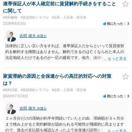
連帯保証人が本人確定前に賃貸解約手続きをすること
に関して
#契約解除
#賃貸契約トラブル
#住民・入居者・買主側
2026年8月3日
役にたった
3
吉田 雄大
弁護士
法律的に正しい言い方をすれば、連帯保証人だからといって賃貸借契
約を解約する権限はありません。解約できるのは亡くなられた本人の
法定相続人だけであるのが一応の建前です。他方、法律論はさてお
き、事実上であれ明渡が完了すれば賃貸人としてはそれ以上のことを
する動機づけがなくなります。 今回進められつつある手続はあくまで
も、建物を賃貸人に一日も早く明け渡すための便宜的方法として理解
家賃滞納の原因と全保連からの高圧的対応への対策
するのが良いと思います。またその方法で進めた方が、連帯保証人で
は？
あるお知り合いさんにとっても、自身の経済的負担を最小限に食い止
#賃料回収
#賃貸契約トラブル
#住民・入居者・買主側
められるため望ましいやり方だといえます。
2026年7月29日
役にたった
3
吉田 雄大
弁護士
１ヶ月分だけの滞納が約半年間続いていたとの由、滞納額が３ヶ月分
まで積み上がると契約解除が認められる可能性が飛躍的に高まります
ので、過去の支払額を確認なさった上で全保連の説明が正しければ、