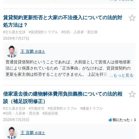
全部又は一部を支払うのが最善の方法です。 約半年間も放置されてい
た理由は気になるところですが、中身のある返答は期待できないと思
います。
賃貸契約更新拒否と大家の不法侵入についての法的対
処方法は？
#立ち退き交渉
#賃貸契約トラブル
#住民・入居者・買主側
2026年7月27日
王 宣麟
弁護士
普通賃貸借契約ということであれば、大前提として賃借人は借地借家
法により保護されているため「正当事由」がなければ、賃貸借契約の
更新を家主側は拒否することができません。 上記を拝見する限り、通
常どおり賃料を支払い続けている状況であれば、単に「部屋の内部を
定期確認させてもらないこと」が直ちに正当事由に当たるとは思えま
せんので、更新拒絶を拒否される方向性でよろしいかと存じます。 そ
借家退去後の建物解体費用負担義務についての法的相
の交渉の中で、一定の金銭をもらえれば退去には応じる旨交渉をして
談（補足説明修正）
みるのはいかがでしょうか。 過去に賃借人の許可なく無断で賃貸人が
#立ち退き交渉
#欠陥住宅
#賃貸契約トラブル
#建築トラブル
入室する行為自体は不法行為となり、また刑事的にも住居侵入罪が成
#住民・入居者・買主側
#原状回復
立する可能性がありますので、これを理由に一定の金銭賠償を求める
2026年7月25日
役にたった
1
のも一つでしょう。
王 宣麟
弁護士