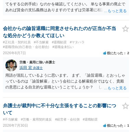
てをする公的手続）なのかを確認してください。 単なる事業の廃止で
あれば賃金の支払義務はありますのでまずは労基署に相談してくださ
い。破産申立てであれば破産手続きの中で破産管財人から（全額は難
しいかもしれませんが）賃金などの労働債権は他の債務より優先して
支払われます。ただし支払までにかなり時間がかかるでしょう。 さら
会社からの諭旨退職に同意させられたのが正当か不当
に、「独立行政法人労働者健康安全機構 」という公的機関が未払賃金
な処分かどうか教えてほしい
の立替事業を行っています。詳しくは、同機構の＜未払賃金立替払相
#正社員・契約社員
#不当解雇
#退職勧奨
#マタハラ
談コーナー＞ TEL 044-431-8663 相談時間：土日祝日を除く9:15～1
#退職理由(自己都合・会社都合)
#退職金未払い
7:00 に相談してみてください。同じように未払となった他の従業員の
2026年8月7日
役にたった
2
方がいれば一緒に相談してみるといいでしょう。
労働・雇用に強い弁護士
浜田 宏
弁護士
用語が混乱しているように思います。 まず、「諭旨退職」とおっしゃ
っているのは「諭旨解雇」という会社による解雇処分ではなく、貴殿
の意思による自主的な退職ということでしょうか？ しかし、記載さ
れた経緯からすると、事実上は解雇処分であると解する余地がありま
す。 その場合、解雇には客観的で合理的な理由が必要であり、かつ
解雇という処分が社会通念上相当と認められない限り、解雇は無効で
弁護士が裁判中に不十分な主張をすることの影響につ
す。 結局、貴殿のネット炎上の内容や原因、勤務先に与えた影響な
いて
どを具体的に検討しなければ、何とも申し上げることができません。
#不当解雇
#労働・雇用契約違反
#経営者・会社側
#退職勧奨
また、育児休業法関係の問題もあるかもしれません。 ある程度労働
2026年7月30日
役にたった
1
法に関する専門的な知識が必要な事案ですので、一度、お近くの弁護