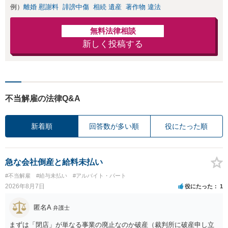
例）
離婚 慰謝料
誹謗中傷
相続 遺産
著作物 違法
無料法律相談
新しく投稿する
不当解雇の法律Q&A
新着順
回答数が多い順
役にたった順
急な会社倒産と給料未払い
#不当解雇
#給与未払い
#アルバイト・パート
2026年8月7日
役にたった
1
匿名A
弁護士
まずは「閉店」が単なる事業の廃止なのか破産（裁判所に破産申し立