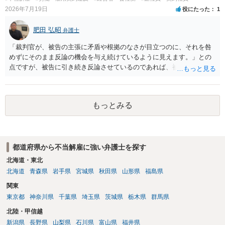
2026年7月19日
役にたった
1
肥田 弘昭
弁護士
「裁判官が、被告の主張に矛盾や根拠のなさが目立つのに、それを咎
めずにそのまま反論の機会を与え続けているように見えます。」との
点ですが、被告に引き続き反論させているのであれば、被告の主張が
不十分な点が裁判官からしてもあるからかと思います。手続保障を尽
くしている場合があります。被告がこれ以上ありませんと言えば終わ
るかと思います。ご参考にしてください。
もっとみる
都道府県から不当解雇に強い弁護士を探す
北海道・東北
北海道
青森県
岩手県
宮城県
秋田県
山形県
福島県
関東
東京都
神奈川県
千葉県
埼玉県
茨城県
栃木県
群馬県
北陸・甲信越
新潟県
長野県
山梨県
石川県
富山県
福井県