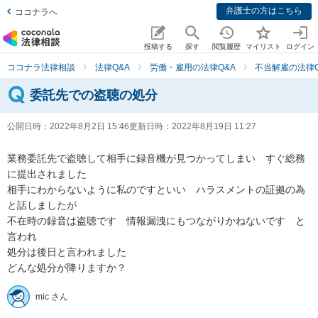
弁護士の方はこちら
ココナラへ
投稿する
探す
閲覧履歴
マイリスト
ログイン
ココナラ法律相談
法律Q&A
労働・雇用の法律Q&A
不当解雇の法律Q
委託先での盗聴の処分
公開日時：
2022年8月2日 15:46
更新日時：
2022年8月19日 11:27
業務委託先で盗聴して相手に録音機が見つかってしまい　すぐ総務
に提出されました

相手にわからないように私のですといい　ハラスメントの証拠の為
と話しましたが

不在時の録音は盗聴です　情報漏洩にもつながりかねないです　と
言われ

処分は後日と言われました

どんな処分が降りますか？
mic さん