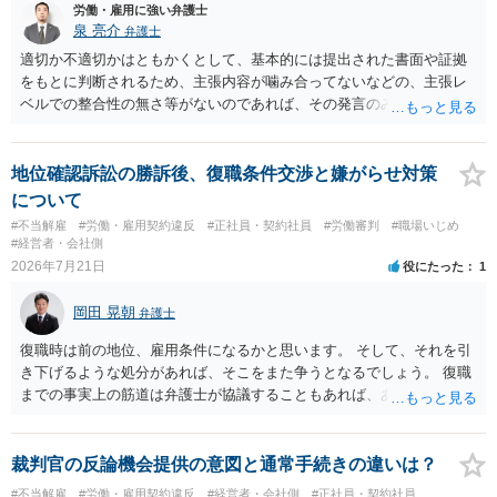
士にご相談下さい。
労働・雇用に強い弁護士
泉 亮介
弁護士
適切か不適切かはともかくとして、基本的には提出された書面や証拠
をもとに判断されるため、主張内容が噛み合ってないなどの、主張レ
ベルでの整合性の無さ等がないのであれば、その発言のみで大きく不
利になるということはないように思われます。
地位確認訴訟の勝訴後、復職条件交渉と嫌がらせ対策
について
#不当解雇
#労働・雇用契約違反
#正社員・契約社員
#労働審判
#職場いじめ
#経営者・会社側
2026年7月21日
役にたった
1
岡田 晃朝
弁護士
復職時は前の地位、雇用条件になるかと思います。 そして、それを引
き下げるような処分があれば、そこをまた争うとなるでしょう。 復職
までの事実上の筋道は弁護士が協議することもあれば、あなたがご自
身で協議することもあります。 たいていは、訴訟判決までの依頼でし
ょうから、別途費用が発生することもありますが、出勤日時の設定く
らいならサービスでしてくれるかもしれません。
裁判官の反論機会提供の意図と通常手続きの違いは？
#不当解雇
#労働・雇用契約違反
#経営者・会社側
#正社員・契約社員