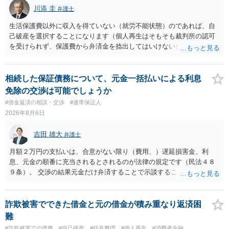
川添 圭
弁護士
生活保護費以外に収入を得ていない（就労不能状態）のであれば、自
己破産を選択することになります（個人再生はそもそも裁判所の認可
を受けられず、保護費から弁済金を捻出してはいけないため任意整理
という選択肢もありません）。法テラスの法律扶助を利用すれば弁護
士費用は法テラスが負担し、裁判所の予納金等も法テラスが援助して
くれるため、弁護士へ自己破産を任せれば解決します。
相続した保証債務について、元金一括払いによる利息
免除の交渉は可能でしょうか
#借金返済の相談・交渉
#連帯保証人
2026年8月6日
吉田 雄大
弁護士
月額２万円の支払いは、合意がない限り（費用、）遅延損害金、利
息、元金の順番に充当されるとされるのが法律の規定です（民法４８
９条）。 交渉の結果元金だけ弁済することで示談することは、弁護士
が関わる債務整理ではしばしばあることです。公的機関は減額に応じ
ることには消極的なことが多いものの、お近くの弁護士にご依頼しチ
ャレンジなさる意義は十分にあると思います。
詐欺被害でできた借金と元の借金が積み重なり返済困
難
#詐欺被害での債務
#自己破産
#任意整理
#個人再生
#消費者金融