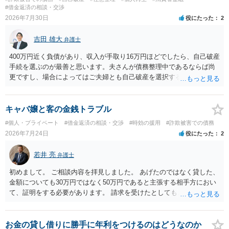
#借金返済の相談・交渉
2026年7月30日
役にたった
2
吉田 雄大
弁護士
400万円近く負債があり、収入が手取り16万円ほどでしたら、自己破産
手続を選ぶのが最善と思います。夫さんが債務整理中であるならば尚
更ですし、場合によってはご夫婦とも自己破産を選択する方法もある
と思います。
キャバ嬢と客の金銭トラブル
#個人・プライベート
#借金返済の相談・交渉
#時効の援用
#詐欺被害での債務
2026年7月24日
役にたった
2
若井 亮
弁護士
初めまして。 ご相談内容を拝見しました。 あげたのではなく貸した、
金額についても30万円ではなく50万円であると主張する相手方におい
て、証明をする必要があります。 請求を受けたとしても、もらったも
のであることを伝え、貸したというのであれば証拠を出すよう申し入
れることになるでしょう。 請求があるまでは、こちらからアクション
を起こす必要はないかと思います。
お金の貸し借りに勝手に年利をつけるのはどうなのか