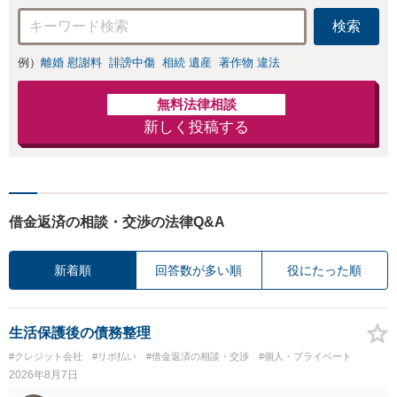
検索
例）
離婚 慰謝料
誹謗中傷
相続 遺産
著作物 違法
無料法律相談
新しく投稿する
借金返済の相談・交渉の法律Q&A
新着順
回答数が多い順
役にたった順
生活保護後の債務整理
#クレジット会社
#リボ払い
#借金返済の相談・交渉
#個人・プライベート
2026年8月7日