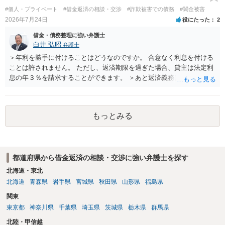
#個人・プライベート
#借金返済の相談・交渉
#詐欺被害での債務
#闇金被害
2026年7月24日
役にたった
2
借金・債務整理に強い弁護士
白井 弘昭
弁護士
＞年利を勝手に付けることはどうなのですか。 合意なく利息を付ける
ことは許されません。 ただし、返済期限を過ぎた場合、貸主は法定利
息の年３％を請求することができます。 ＞あと返済義務はありますか
借りたお金の返済か、勝手につけられた利息がが分かりませんが、借
りたお金は返さなければいけませんし、勝手につけた利息は返済不要
です。 以上、ご参考まで。
もっとみる
都道府県から借金返済の相談・交渉に強い弁護士を探す
北海道・東北
北海道
青森県
岩手県
宮城県
秋田県
山形県
福島県
関東
東京都
神奈川県
千葉県
埼玉県
茨城県
栃木県
群馬県
北陸・甲信越