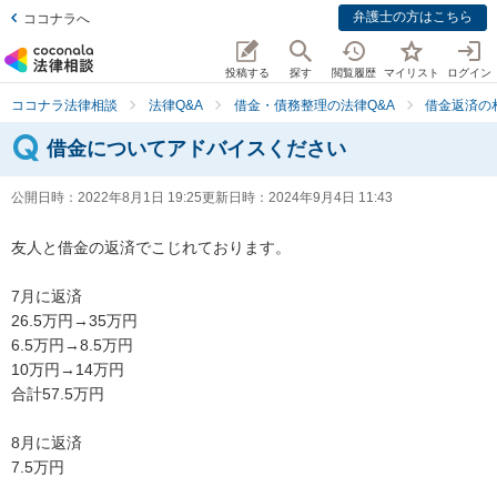
弁護士の方はこちら
ココナラへ
投稿する
探す
閲覧履歴
マイリスト
ログイン
ココナラ法律相談
法律Q&A
借金・債務整理の法律Q&A
借金返済の
借金についてアドバイスください
公開日時：
2022年8月1日 19:25
更新日時：
2024年9月4日 11:43
友人と借金の返済でこじれております。

7月に返済

26.5万円→35万円

6.5万円→8.5万円

10万円→14万円

合計57.5万円

8月に返済

7.5万円
