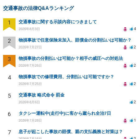
交通事故の法律Q&Aランキング
1
交通事故に関する示談内容につきまして
4
2026年8月3日
2
物損事故で任意保険未加入、賠償金の分割払いは可能か？
2
2026年7月27日
3
物損事故の分割払いは可能か？相手の威圧への対処法
2
2026年7月26日
4
物損事故での修理費用、分割払いは可能ですか？
2
2026年7月25日
5
交通事故 略式命令 罰金
2
2026年8月6日
6
タクシー運転中(走行中)に客から蹴られ全治7日
1
2026年7月28日
7
息子が起こした事故の賠償、親の支払義務と対策は？
2
2026年7月16日