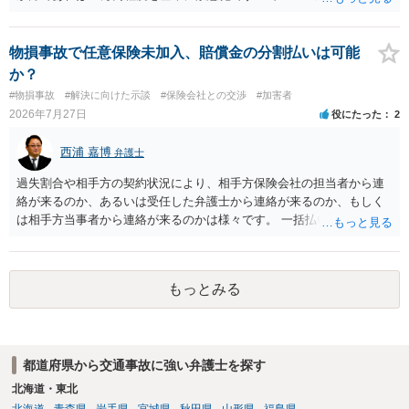
る金額が相場かと思います。完治の期間が延びればその分慰謝料額も
上がるかと思います。ご参考にしてください。
物損事故で任意保険未加入、賠償金の分割払いは可能
か？
#物損事故
#解決に向けた示談
#保険会社との交渉
#加害者
2026年7月27日
役にたった
2
西浦 嘉博
弁護士
過失割合や相手方の契約状況により、相手方保険会社の担当者から連
絡が来るのか、あるいは受任した弁護士から連絡が来るのか、もしく
は相手方当事者から連絡が来るのかは様々です。 一括払いや分割払い
は、和解交渉の際の条件となります。 相手方が相談者さんの損害賠償
金の支払いにつき、分割払いに合意すれば、和解は可能です。 他方で
合意しなければ和解できないことになります。 今後の見通しを知る為
もっとみる
に、交渉の方向性につき、最寄りの法律事務所で相談だけでもされる
ことも検討ください。
都道府県から交通事故に強い弁護士を探す
北海道・東北