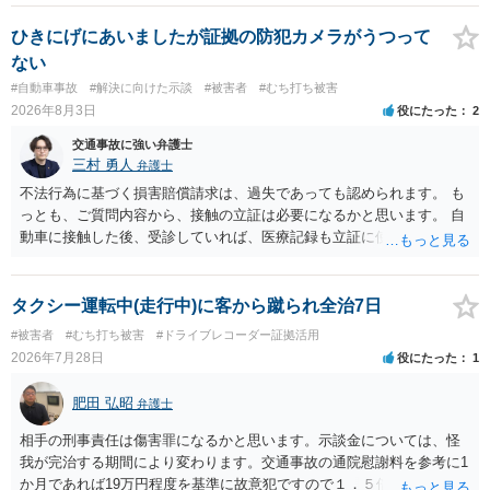
確認する必要があります。保険会社から提示される慰謝料額について
は、弁護士が介入することにより増額を検討できる場合がありますの
ひきにげにあいましたが証拠の防犯カメラがうつって
で、以下の資料・情報を準備した上で、弁護士に個別に相談すること
ない
をお勧めいたします。 ・相手方保険会社から届いている示談金額の提
#自動車事故
#解決に向けた示談
#被害者
#むち打ち被害
示書類 ・叔母様の診断名、けがの内容 ・治療開始日及び治療終了日
2026年8月3日
役にたった
2
・入院の有無、通院回数 ・現在も症状が残っているか ・叔母様ご本人
やご家族等が加入している保険に、今回の事故で利用できる弁護士費
交通事故に強い弁護士
用特約が付帯しているか なお、被害者は叔母様ご本人となりますの
三村 勇人
弁護士
で、弁護士が受任する場合には、叔母様ご本人の依頼意思等を確認す
不法行為に基づく損害賠償請求は、過失であっても認められます。 も
る必要があります。日本語での十分な意思疎通が難しいとのことです
っとも、ご質問内容から、接触の立証は必要になるかと思います。 自
ので、そのあたりのご事情も踏まえて、依頼意思の確認方法等を検討
動車に接触した後、受診していれば、医療記録も立証に使えるかと思
する必要があると思われます。
います。 いずれにせよ、多角的に検討する必要がありますので、弁護
士にご相談ください。
タクシー運転中(走行中)に客から蹴られ全治7日
#被害者
#むち打ち被害
#ドライブレコーダー証拠活用
2026年7月28日
役にたった
1
肥田 弘昭
弁護士
相手の刑事責任は傷害罪になるかと思います。示談金については、怪
我が完治する期間により変わります。交通事故の通院慰謝料を参考に1
か月であれば19万円程度を基準に故意犯ですので１．５倍か2倍程度す