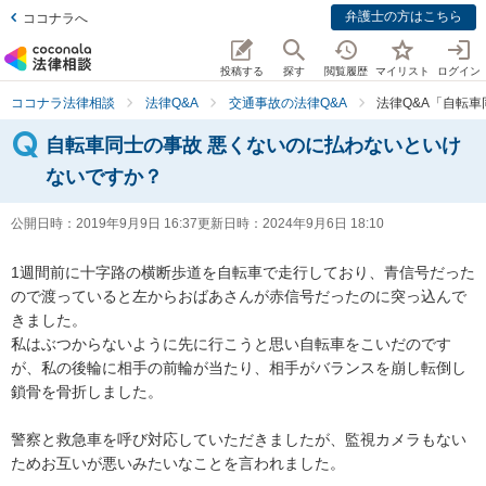
弁護士の方はこちら
ココナラへ
投稿する
探す
閲覧履歴
マイリスト
ログイン
ココナラ法律相談
法律Q&A
交通事故の法律Q&A
法律Q&A「自転
自転車同士の事故 悪くないのに払わないといけ
ないですか？
公開日時：
2019年9月9日 16:37
更新日時：
2024年9月6日 18:10
1週間前に十字路の横断歩道を自転車で走行しており、青信号だった
ので渡っていると左からおばあさんが赤信号だったのに突っ込んで
きました。

私はぶつからないように先に行こうと思い自転車をこいだのです
が、私の後輪に相手の前輪が当たり、相手がバランスを崩し転倒し
鎖骨を骨折しました。

警察と救急車を呼び対応していただきましたが、監視カメラもない
ためお互いが悪いみたいなことを言われました。
