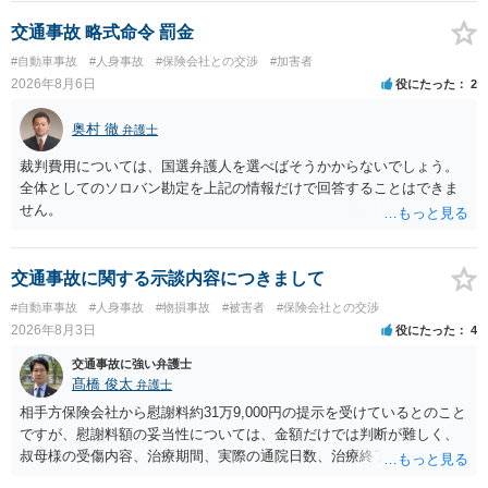
交通事故 略式命令 罰金
#自動車事故
#人身事故
#保険会社との交渉
#加害者
2026年8月6日
役にたった
2
奥村 徹
弁護士
裁判費用については、国選弁護人を選べばそうかからないでしょう。
全体としてのソロバン勘定を上記の情報だけで回答することはできま
せん。
交通事故に関する示談内容につきまして
#自動車事故
#人身事故
#物損事故
#被害者
#保険会社との交渉
2026年8月3日
役にたった
4
交通事故に強い弁護士
髙橋 俊太
弁護士
相手方保険会社から慰謝料約31万9,000円の提示を受けているとのこと
ですが、慰謝料額の妥当性については、金額だけでは判断が難しく、
叔母様の受傷内容、治療期間、実際の通院日数、治療終了の経緯、後
遺症の有無、相手方保険会社から提示されている示談内容の内訳等を