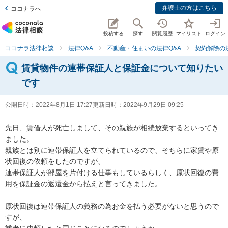
弁護士の方はこちら
ココナラへ
投稿する
探す
閲覧履歴
マイリスト
ログイン
ココナラ法律相談
法律Q&A
不動産・住まいの法律Q&A
契約解除の
賃貸物件の連帯保証人と保証金について知りたい
です
公開日時：
2022年8月1日 17:27
更新日時：
2022年9月29日 09:25
先日、賃借人が死亡しまして、その親族が相続放棄するといってき
ました。

親族とは別に連帯保証人を立てられているので、そちらに家賃や原
状回復の依頼をしたのですが、

連帯保証人が部屋を片付ける仕事もしているらしく、原状回復の費
用を保証金の返還金から払えと言ってきました。

原状回復は連帯保証人の義務の為お金を払う必要がないと思うので
すが、
