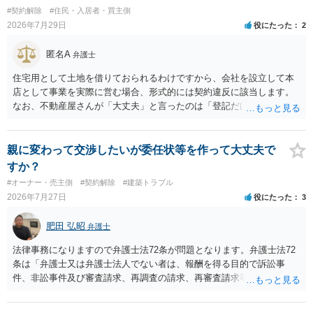
するのが良いと思います。またその方法で進めた方が、連帯保証人で
#契約解除
#住民・入居者・買主側
あるお知り合いさんにとっても、自身の経済的負担を最小限に食い止
2026年7月29日
役にたった
2
められるため望ましいやり方だといえます。
匿名A
弁護士
住宅用として土地を借りておられるわけですから、会社を設立して本
店として事業を実際に営む場合、形式的には契約違反に該当します。
なお、不動産屋さんが「大丈夫」と言ったのは「登記だけなら実務上
トラブルになることは少ない」という経験則に基づいたものと推測さ
れますが、これは法的な保証ではありません。 ただ、解除まで認めら
れるかどうかについては信頼関係が破壊されたかどうかで判断されま
親に変わって交渉したいが委任状等を作って大丈夫で
すので、建物を事務所・店舗用に大きく改築する等までなさらない限
すか？
り、リスクはそれほど大きくないかもしれません。 しかしそれでも、
#オーナー・売主側
#契約解除
#建築トラブル
大家さんが契約違反を口実に、将来の更新時に更新料の上乗せを要求
2026年7月27日
役にたった
3
したり、立ち退きを迫る材料に使ったりする可能性は否定できませ
ん。
肥田 弘昭
弁護士
法律事務になりますので弁護士法72条が問題となります。弁護士法72
条は「弁護士又は弁護士法人でない者は、報酬を得る目的で訴訟事
件、非訟事件及び審査請求、再調査の請求、再審査請求等行政庁に対
する不服申立事件その他一般の法律事件に関して鑑定、代理、仲裁若
しくは和解その他の法律事務を取り扱い、又はこれらの周旋をするこ