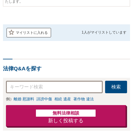
たします。
1人が
マイリストしています
マイリストに入れる
法律Q&Aを探す
検索
例）
離婚 慰謝料
誹謗中傷
相続 遺産
著作物 違法
無料法律相談
新しく投稿する