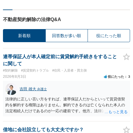
不動産契約解除の法律Q&A
新着順
回答数が多い順
役にたった順
連帯保証人が本人確定前に賃貸解約手続きをすること
に関して
#契約解除
#賃貸契約トラブル
#住民・入居者・買主側
2026年8月3日
役にたった
3
吉田 雄大
弁護士
法律的に正しい言い方をすれば、連帯保証人だからといって賃貸借契
約を解約する権限はありません。解約できるのは亡くなられた本人の
法定相続人だけであるのが一応の建前です。他方、法律論はさてお
き、事実上であれ明渡が完了すれば賃貸人としてはそれ以上のことを
する動機づけがなくなります。 今回進められつつある手続はあくまで
も、建物を賃貸人に一日も早く明け渡すための便宜的方法として理解
借地に会社設立しても大丈夫ですか？