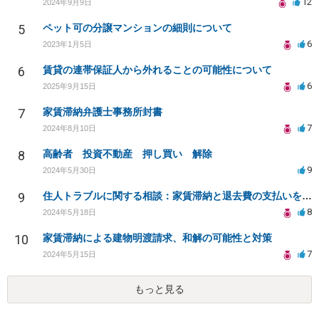
12
2024年9月9日
5
ペット可の分譲マンションの細則について
6
2023年1月5日
6
賃貸の連帯保証人から外れることの可能性について
6
2025年9月15日
7
家賃滞納弁護士事務所封書
7
2024年8月10日
8
高齢者 投資不動産 押し買い 解除
9
2024年5月30日
9
住人トラブルに関する相談：家賃滞納と退去費の支払いを拒否され、管理鍵の横領も発生
8
2024年5月18日
10
家賃滞納による建物明渡請求、和解の可能性と対策
7
2024年5月15日
もっと見る