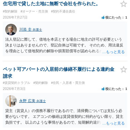
とを業とすることができない。ただし、この法律又は他の法律に別段
住宅用で貸した土地に無断で会社を作られた。
の定めがある場合は、この限りでない。」とのことから、報酬を得る
#契約解除
#オーナー・売主側
#契約不適合責任
目的がないのであれば適法です。なぜなら、弁護士法72条に違反しな
2026年7月27日
役にたった
1
いのであれば、委任については無償で委任者が受任者に委任できるか
らです。ご参考にしてください。
川添 圭
弁護士
法人登記に際して、借地を本店とする場合に地主の許可が必要という
決まりはありませんので、登記自体は可能です。 そのため、用法違反
を理由として借地契約の解除や損害賠償等が認められるかどうかが問
題になると思われます。具体的には、「住宅用」というのが、借地人
の建物を住居用に限定する（事業に使用しない）特約があると評価で
きるかどうかが重要でしょう（借地契約締結後に賃借人が建物を店舗
ペット可アパートの入居前の修繕不履行による違約金
に改装したという事案で、住居に限定する特約までは存在しなかった
請求
として契約解除を認めなかった裁判例があります）。契約条項の記載
#賃貸契約トラブル
#契約解除
#住民・入居者・買主側
や解釈の問題になりますので、弁護士へ直接相談されることをお勧め
2026年7月3日
役にたった
1
します。
永野 広美
弁護士
貸主（賃貸人）の債務不履行であるので、清掃費については支払う必
要がないです。 エアコンの修繕は賃貸借契約に特約がない限り、貸主
負担です。 以上のような事情があるので、短期解約違約金を支払う必
要はないと反論できる可能性があります。