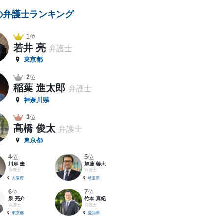
の弁護士ランキング
1
位
若井 亮
弁護士
東京都
2
位
稲葉 進太郎
弁護士
神奈川県
3
位
髙橋 俊太
弁護士
東京都
4
5
位
位
川添 圭
加藤 善大
弁護士
弁護士
大阪府
埼玉県
6
7
位
位
泉 亮介
竹本 真紀
弁護士
弁護士
東京都
愛知県