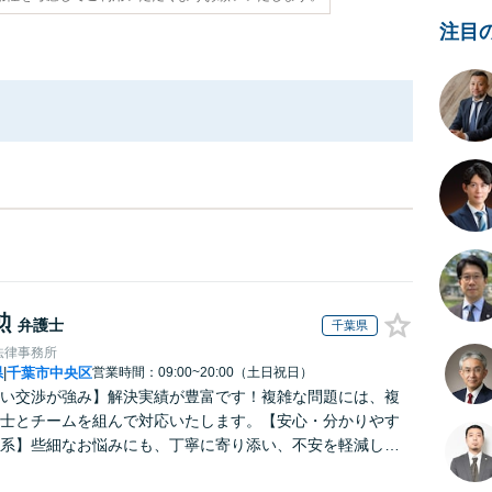
注目
勲
弁護士
千葉県
法律事務所
県
千葉市中央区
営業時間：09:00~20:00（土日祝日）
|
い交渉が強み】解決実績が豊富です！複雑な問題には、複
士とチームを組んで対応いたします。【安心・分かりやす
系】些細なお悩みにも、丁寧に寄り添い、不安を軽減しま
はお気軽にご相談ください。