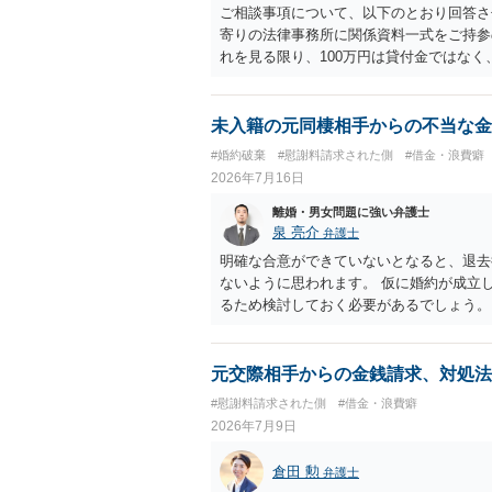
ご相談事項について、以下のとおり回答さ
寄りの法律事務所に関係資料一式をご持参の
れを見る限り、100万円は貸付金ではなく
む１００万円の貸付に至るまでのやり取り
金銭であったと評価される可能性はあると考
いうLINEや誓約書は、裁判上どの程度証
未入籍の元同棲相手からの不当な金
ない限り、具体的な判断はできませんが、
#婚約破棄
#慰謝料請求された側
#借金・浪費癖
から100万円を貸付扱いに変更すること
2026年7月16日
正当な権利がないのに利益を取得した）と
はないかと存じます。 ④ 私は現在、収入
離婚・男女問題に強い弁護士
再婚したが主人はお金に厳しい為、一括で
泉 亮介
弁護士
払いになる可能性はありますか。 ⇒判決
明確な合意ができていないとなると、退去
を差し押さえられ、そこから債権回収が
ないように思われます。 仮に婚約が成立
すので、その場合は分割払いにより支払うこ
るため検討しておく必要があるでしょう。
円のみ和解交渉を続けるべきでしょうか。
ら回答をさせると良いでしょう。
する必要はないと考えられるため、 12
元交際相手からの金銭請求、対処法
#慰謝料請求された側
#借金・浪費癖
2026年7月9日
倉田 勲
弁護士