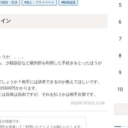
の相談・交渉
個人・プライベート
離婚協議
5
ライン
6
7
8
うか、、、。

ら、少額訴訟など裁判所を利用した手続きをとったほうが
9
でしょうか？相手には請求できるのか教えてほしいです。

5500円かかります。

10
とは自体は自由ですが、それを払うかは相手次第です。
2022年7月31日 11:48
時点の情報です。
用性を考慮してご利用いただくようお願いいたします。