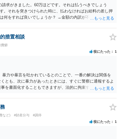
の請求がきました。60万ほどです。それは払うべきでしょう
す。それを突きつけられた時に、払わなければお給料の差し押
は何をすれば良いでしょうか？ →金額の内訳が不明であればそ
で、まずは内訳を聞くことでしょう。 なお、給料の差し押さえ
経る必要がありますので、支払いしない場合でも直ちに給料の
的措置相談
浪費癖
役にたった
1
。 暴力や暴言を吐かれているとのことで、一番の解決は関係を
なくとも、次に暴力があったときには、すぐに警察に通報するよ
束事を書面化することもできますが、法的に拘束するものではな
せん。 ご自身の身の安全を確保することを第一とするようにし
務
費など)
#財産分与
#調停
役にたった
1