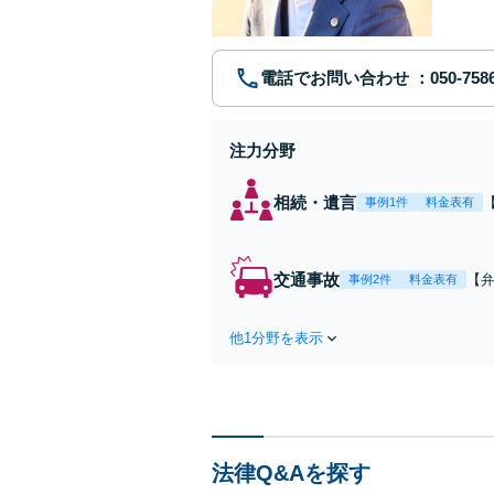
電話でお問い合わせ
注力分野
相続・遺言
事例1件
料金表有
交通事故
【弁
事例2件
料金表有
障
方
他1分野を表示
で
を
法律Q&Aを探す