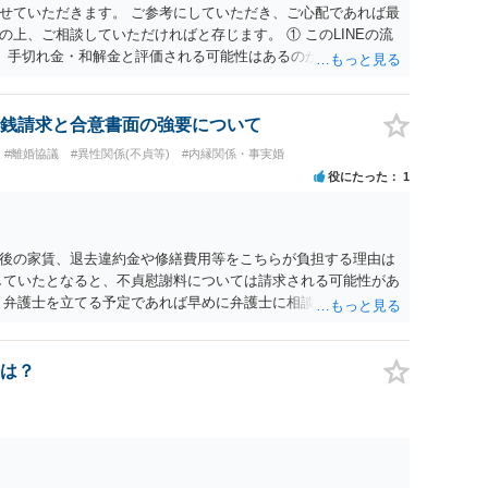
せていただきます。 ご参考にしていただき、ご心配であれば最
上、ご相談していただければと存じます。 ① このLINEの流
、手切れ金・和解金と評価される可能性はあるのか ⇒LINEを含
等の経緯、誓約書の内容等を踏まえて、関係を清算するための
えます。 ② 「今後一切関与しないなら100万円振り込む」と
拠価値があるのか ⇒前後のやり取りや誓約書の具体的内容を見
銭請求と合意書面の強要について
一定の証拠価値はあると考えます。 ③ 借用書があっても、後
#離婚協議
#異性関係(不貞等)
#内縁関係・事実婚
は認められるのか。 ⇒おそらく１００万円は不当利得（受け取る
役にたった
1
して返還請求されているものかと推察しますので、 貸金返還で
も不安定で貯金もなくリボ払い借金が既に約100万あり。今年に
220万円を支払う事は困難 仮に裁判で敗訴した場合でも、分割
となり敗訴してしまった場合は、強制執行により不動産等の財産
後の家賃、退去違約金や修繕費用等をこちらが負担する理由は
図られることになりますが、 和解であれば柔軟な解決が可能で
していたとなると、不貞慰謝料については請求される可能性があ
とも十分可能です。 ⑤ このような事情であれば、私は120万
 弁護士を立てる予定であれば早めに弁護士に相談し、弁護士か
 ⇒ご相談者様の認識を前提にすれば、１００万円も含めて返済
0万円のみについて交渉を続けることがベターかと存じます。
は？