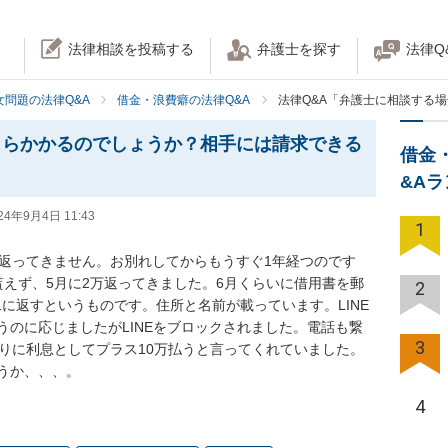
法律相談を投稿する
弁護士を探す
法律Q
女問題の法律Q&A
借金・浪費癖の法律Q&A
法律Q&A「弁護士に相談する
くらかかるのでしょうか？相手には請求できる
借金
&A
24年9月4日 11:43
1
、返ってきません。お別れしてからもうすぐ1年経つのです
貰えず、5月に2万返ってきました。6月くらいに借用書を郵
2
1に返すというものです。住所と名前が載っています。LINE
いうのに応じましたがLINEをブロックされました。電話も繋
3
りに利息としてプラス10万払うと言ってくれていました。

うか、、、。
4