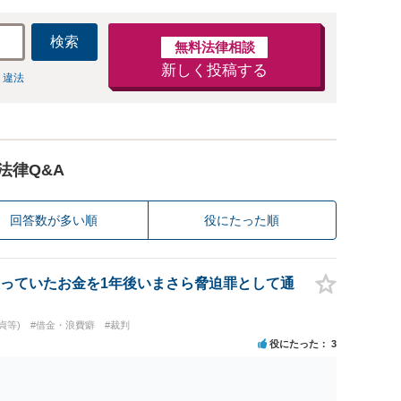
検索
無料法律相談
新しく投稿する
 違法
法律Q&A
回答数が多い順
役にたった順
っていたお金を1年後いまさら脅迫罪として通
貞等)
#借金・浪費癖
#裁判
役にたった
3