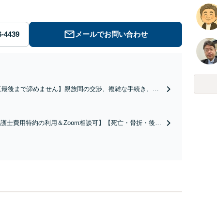
メールでお問い合わせ
【最後まで諦めません】親族間の交渉、複雑な手続き、全
て対応します！不利な条件で合意してしまう前にご相談く
ださい。【土地・不動産】長期化している問題もできる限
り円滑な交渉へと導きます。事業承継／相続放棄も対応可
護士費用特約の利用＆Zoom相談可】【死亡・骨折・後遺
能。【JR千葉駅近く】駐車場あり
害・むち打ち等】交通事故でご家族がなくなってしまった
やお怪我された方はまずご相談ください。ご自身での対応
は損をしてしまうかもしれません。代わりに交渉・手続き
し、負担を軽減。