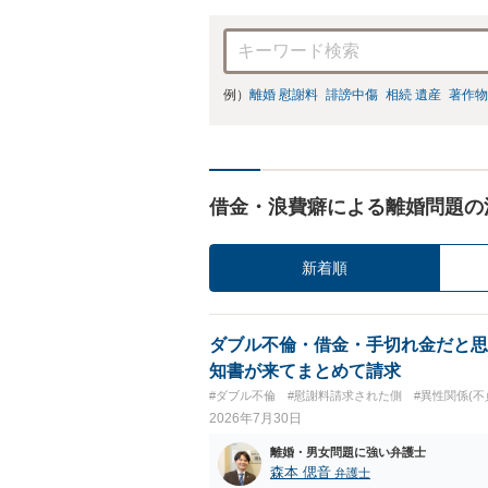
例）
離婚 慰謝料
誹謗中傷
相続 遺産
著作物
借金・浪費癖による離婚問題の
新着順
ダブル不倫・借金・手切れ金だと思
知書が来てまとめて請求
#ダブル不倫
#慰謝料請求された側
#異性関係(不
2026年7月30日
離婚・男女問題に強い弁護士
森本 偲音
弁護士