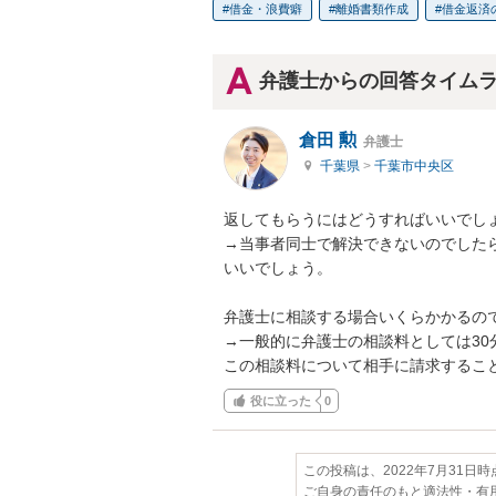
借金・浪費癖
離婚書類作成
借金返済
弁護士からの回答タイム
倉田 勲
弁護士
千葉県
>
千葉市中央区
返してもらうにはどうすればいいでしょ
→当事者同士で解決できないのでした
いいでしょう。

弁護士に相談する場合いくらかかるの
→一般的に弁護士の相談料としては30分
この相談料について相手に請求するこ
役に立った
0
この投稿は、2022年7月31日
ご自身の責任のもと適法性・有