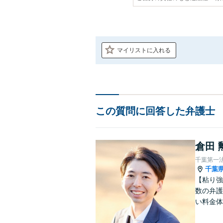
マイリストに入れる
この質問に回答した弁護士
倉田 
千葉第一
千葉
【粘り強
数の弁護
い料金体
す。まず