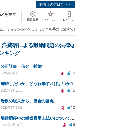
弁護士の方はこちら
&Aを探す
閲覧履歴
マイリスト
ログイン
場合いくらかかるのでしょうか？相手には請求できるのか教えてほしいです。」
・浪費癖による離婚問題の法律Q
ランキング
公正証書 借金 離婚
10
2024年9月26日
離婚したいが、どう行動すればよいか？
10
2023年7月23日
母親の現夫から、借金の督促
10
2020年7月27日
離婚調停中の婚姻費用未払いについての相談
6
2025年1月31日