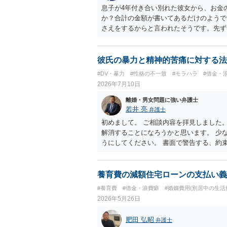
息子が4年付き合い別れた彼女から、お金
か？合計の金額が書いてあるだけのようで
さえをするからと言われたそうです。先ず
もそも支払うべきものか判断できませんの
については、その前段として裁判手続きを
差し押さえはできません。
彼氏の暴力と精神的苦痛に対する法
#DV・暴力
#性格の不一致
#モラハラ
#借金・
2026年7月10日
離婚・男女問題に強い弁護士
若井 亮
弁護士
初めまして。 ご相談内容を拝見しました
解消することになろうかと思います。 少
うにしてください。 書面で警告する、約
く、突発的な攻撃を防げるものではありま
てください。
養育費の減額住宅ローンの支払い義
#養育費
#借金・浪費癖
#婚姻費用(別居中の生活
2026年5月26日
肥田 弘昭
弁護士