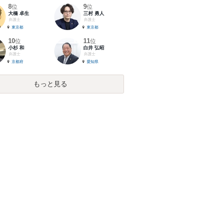
8
9
位
位
大橋 卓生
三村 勇人
弁護士
弁護士
東京都
東京都
10
11
位
位
小杉 和
白井 弘昭
弁護士
弁護士
京都府
愛知県
もっと見る