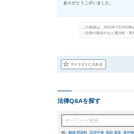
ありがとうございました。
この投稿は、2022年7月29日
ご自身の責任のもと適法性・有
マイリストに入れる
法律Q&Aを探す
例）
離婚 慰謝料
誹謗中傷
相続 遺産
著作物