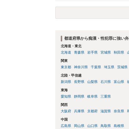
いように戻したと評価されることになるの
のかは不明ですが、極めて深刻な事態にな
護士を依頼の上、示談の方向で動かれるの
都道府県から痴漢・性犯罪に強い弁
北海道・東北
北海道
青森県
岩手県
宮城県
秋田県
関東
東京都
神奈川県
千葉県
埼玉県
茨城県
北陸・甲信越
新潟県
長野県
山梨県
石川県
富山県
東海
愛知県
静岡県
岐阜県
三重県
関西
大阪府
兵庫県
京都府
滋賀県
奈良県
中国
広島県
岡山県
山口県
鳥取県
島根県