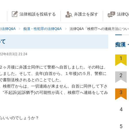
法律相談を投稿する
弁護士を探す
法律Q
法律Q&A
痴漢・性犯罪の法律Q&A
法律Q&A「検察庁への連絡方法につ
いて
痴漢
22年8月3日 21:24
1
２ヶ月後に弁護士同伴にて警察へ自首しました。その時は、
しました。そして、去年(自首から、１年後)の５月、警察に
2
で書類送検されるとのことでした。

。検察庁からは、一切連絡が来ません。自首に同伴して下さ
3
“不起訴(起訴猶予)の可能性が高く、検察庁へ連絡をしてみ
4
らいいのでしょうか？
5