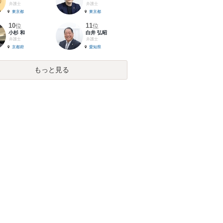
弁護士
弁護士
東京都
東京都
10
11
位
位
小杉 和
白井 弘昭
弁護士
弁護士
京都府
愛知県
もっと見る