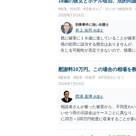
18歳の彼女とホテル宿泊、法的問
害者の被害申告内容が本当に信用できるも
#痴漢・性犯罪
#児童ポルノ・わいせつ物頒布等
2026年7月24日
刑事事件に強い弁護士
井上 祐司
弁護士
既に確実に１８歳に達していることが確実
係の犯罪に該当する懸念はありませんが、
生じる可能性が否定できないので、慎重に
テル側が訝しく思って連絡をする可能性と
慰謝料10万円。この場合の相場を
#被害者
#痴漢・性犯罪
#不同意わいせつ
2026年7月23日
西浦 嘉博
弁護士
相談者さんが被った被害から、不同意わい
いせつ罪の示談金はケースごとに異なり、
に20万～100万円程度に収束することが
の請求は困難であることに留意ください。
所での相談を検討ください。 上記、ご参