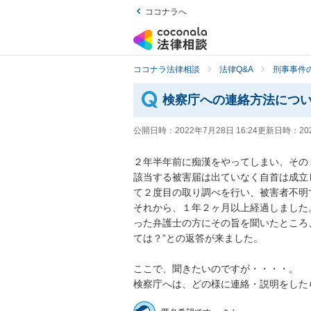
ココナラへ
ココナラ法律相談
法律Q&A
刑事事件の
検察庁への連絡方法につ
公開日時：
2022年7月28日 16:24
更新日時：
20
２年半年前に痴漢をやってしまい、その
該当する被害届は出ていなく自首は成立
て２度目の取り調べを行い、被害者不明
それから、１年２ヶ月以上経過しました
った弁護士の方にその旨を聞いたところ、
ては？”との返答が来ました。

ここで、聞きたいのですが・・・・。

検察庁へは、どの様に連絡・説明をした