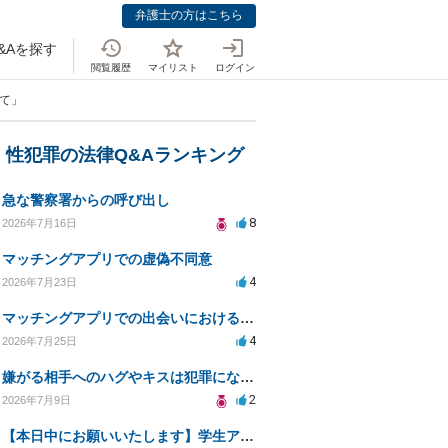
弁護士の方はこちら
&Aを探す
閲覧履歴
マイリスト
ログイン
いて」
・性犯罪の法律Q&Aランキング
急な警察署からの呼び出し
8
2026年7月16日
マッチングアプリでの虚偽不同意
4
2026年7月23日
マッチングアプリでの出会いにおける同意の証明方法は？
4
2026年7月25日
嫌がる相手へのハグやキスは犯罪にならないのか？
2
2026年7月9日
【本日中にお願いいたします】学生アパートでの誤解による窃盗疑惑、今後の対応策は？