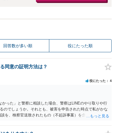
回答数が多い順
役にたった順
る同意の証明方法は？
役にたった
4
なかった」と警察に相談した場合、警察はLINEのやり取りや行
るのでしょうか。それとも、被害を申告された時点で私がかな
相談を、検察官送致されたもの（不起訴事案）を含めて数件経験
者です。 特に近年は、いわゆる異性間のトラブルから報復的に
が出される事案が頻発しており、警察も闇雲な逮捕をしないよ
ＮＥやInstagram等の履歴をすべて統括的に縦覧して、「被