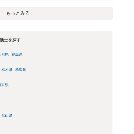
ではないかと思います。 防犯カメラに写っているのがあなたな
っているのは確かです。お早目にご両親などとも相談して、弁
もっとみる
がよろしいかと思います。
護士を探す
山形県
福島県
栃木県
群馬県
福井県
和歌山県