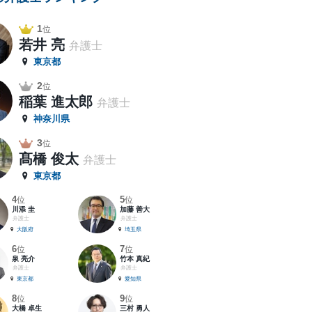
1
位
若井 亮
弁護士
東京都
2
位
稲葉 進太郎
弁護士
神奈川県
3
位
髙橋 俊太
弁護士
東京都
4
5
位
位
川添 圭
加藤 善大
弁護士
弁護士
大阪府
埼玉県
6
7
位
位
泉 亮介
竹本 真紀
弁護士
弁護士
東京都
愛知県
8
9
位
位
大橋 卓生
三村 勇人