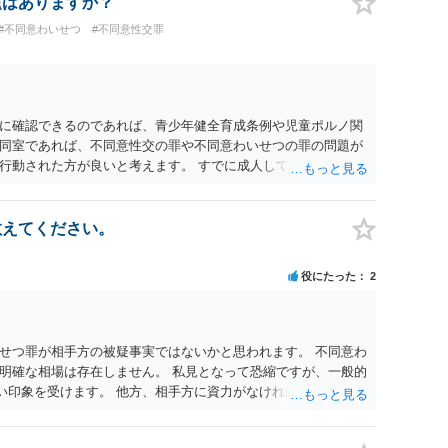
題はありますか？
のか」を見極めてから動くようになっていると感じます。
#不同意わいせつ
#不同意性交罪
に確認できるのであれば、青少年健全育成条例や児童ポルノ関
同室であれば、不同意性交の罪や不同意わいせつの罪の問題が
行動された方が良いと考えます。 すでに成人している以上、ホ
いうのはほとんどないと考えます。
教えてください。
役にたった
2
せつ罪が相手方の被疑事実ではないかと思われます。 不同意わ
明確な相場は存在しません。 私見となって恐縮ですが、一般的
多い印象を受けます。 他方、相手方に資力がなければ、相場通り
 より詳細について、お聞きになりたい場合、最寄りの法律事務
考ください。