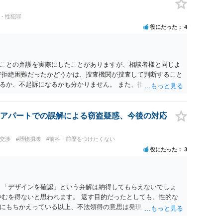
漢・性犯罪
役にたった
4
ことの弁護を実際にしたことがありますが、相談者様と同じよ
で拒絶困難だったかどうかは、捜査機関が捜査して判断すること
るか、不起訴になるかも分かりません。 また、拒絶困難であっ
がなければ、「故意」がないという判断になることもありま
影響はない」「完全なる同意であった」とのお立場ですので、現
でしょうか？（同意してたよねと言っても火に油をそそぐだけ
アパートでの誤解による窃盗疑惑、今後の対応
でこれ以上アドバイスできることはないとなります。これで回答
談交渉
#器物損壊
#前科・前歴をつけたくない
役にたった
3
、「デザインを確認」という弁解は納得してもらえないでしょ
やむを得ないと思われます。 返す目的だったとしても、性的な
にもちかえっている以上、不法領得の意思は発現しており、窃
 元の場所に戻したのは、前述の目的を遂行する関係上、ばれな