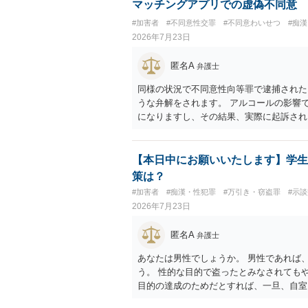
マッチングアプリでの虚偽不同意
#加害者
#不同意性交罪
#不同意わいせつ
#痴
2026年7月23日
匿名A
弁護士
同様の状況で不同意性向等罪で逮捕された
うな弁解をされます。 アルコールの影響
になりますし、その結果、実際に起訴され
たとしても、それについて相談者様に認識
す。 相談者様はあくまで「アルコールの
時点で、対応できることはないのではない
【本日中にお願いいたします】学生
になりかねません。） そのため、現時点
策は？
を終わります。
#加害者
#痴漢・性犯罪
#万引き・窃盗罪
#示
2026年7月23日
匿名A
弁護士
あなたは男性でしょうか。 男性であれば
う。 性的な目的で盗ったとみなされても
目的の達成のためだとすれば、一旦、自室
盗の既遂罪は成立し得まると思われます。