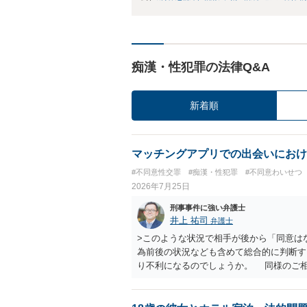
痴漢・性犯罪の法律Q&A
新着順
マッチングアプリでの出会いにおけ
#不同意性交罪
#痴漢・性犯罪
#不同意わいせつ
2026年7月25日
刑事事件に強い弁護士
井上 祐司
弁護士
>このような状況で相手が後から「同意は
為前後の状況なども含めて総合的に判断す
り不利になるのでしょうか。 同様のご
していますが、いずれも警察の対応は前
不同意性交・不同意わいせつの罪の被害届
う慎重になっているため、まずは前後のＬＩ