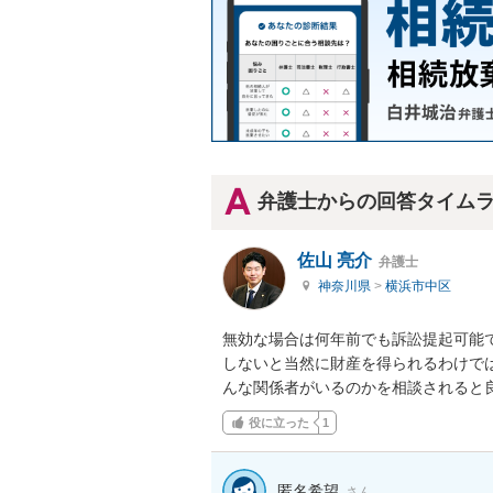
弁護士からの回答タイム
佐山 亮介
弁護士
神奈川県
>
横浜市中区
無効な場合は何年前でも訴訟提起可能
しないと当然に財産を得られるわけで
んな関係者がいるのかを相談されると
役に立った
1
匿名希望
さん