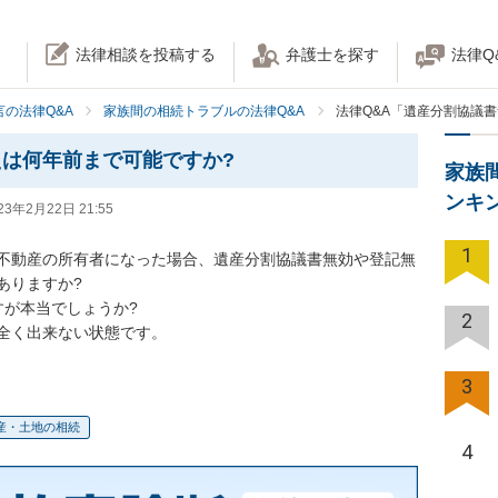
法律相談を投稿する
弁護士を探す
法律Q
の法律Q&A
家族間の相続トラブルの法律Q&A
法律Q&A「遺産分割協議
は何年前まで可能ですか?
家族
ンキ
23年2月22日 21:55
1
不動産の所有者になった場合、遺産分割協議書無効や登記無
りますか?

が本当でしょうか?

2
全く出来ない状態です。
3
産・土地の相続
4