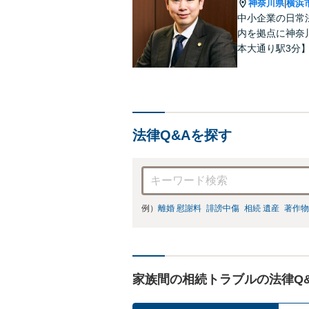
神奈川県
横浜
|
中小企業の日常
内を拠点に神奈
本大通り駅3分
法律Q&Aを探す
例）
離婚 慰謝料
誹謗中傷
相続 遺産
著作物
家族間の相続トラブルの法律Q