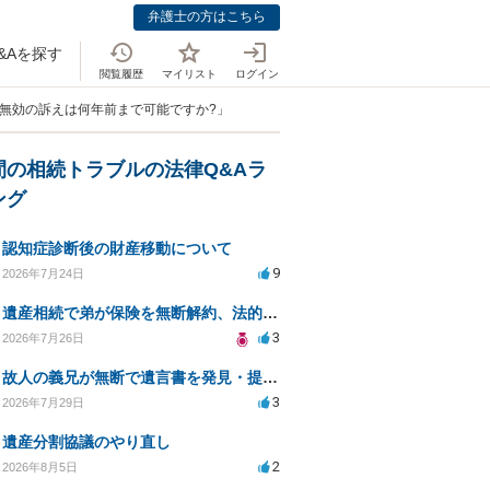
弁護士の方はこちら
&Aを探す
閲覧履歴
マイリスト
ログイン
書無効の訴えは何年前まで可能ですか?」
間の相続トラブルの法律Q&Aラ
ング
認知症診断後の財産移動について
9
2026年7月24日
遺産相続で弟が保険を無断解約、法的問題は？
3
2026年7月26日
故人の義兄が無断で遺言書を発見・提出、法的対処法は？
3
2026年7月29日
遺産分割協議のやり直し
2
2026年8月5日