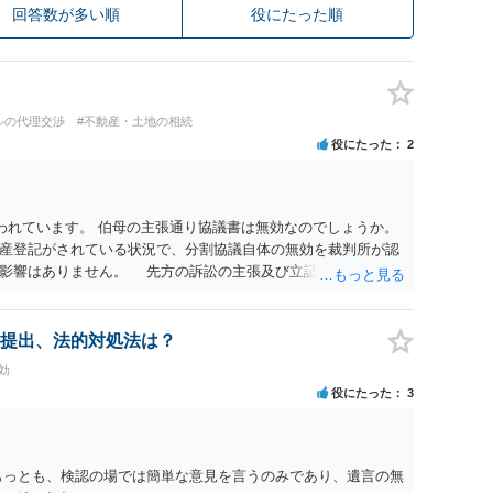
回答数が多い順
役にたった順
ルの代理交渉
#不動産・土地の相続
役にたった
2
われています。 伯母の主張通り協議書は無効なのでしょうか。
産登記がされている状況で、分割協議自体の無効を裁判所が認
に影響はありません。 先方の訴訟の主張及び立証次第ですが、
書、筆跡鑑定 が提出されればその効力が否定される可能性はあ
わっていること ・御祖母様の意に反する遺産分割協議を行う実
 からすると、実際に遺産分割協議の効力が否定される可能性は
提出、法的対処法は？
に高い）ということが言えると思います。
効
役にたった
3
もっとも、検認の場では簡単な意見を言うのみであり、遺言の無