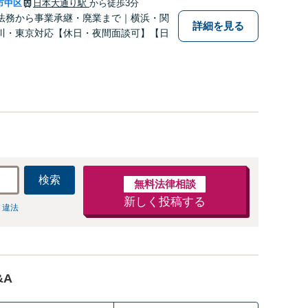
市中区
日本大通り駅
から徒歩3分
法務から事業承継・廃業まで｜横浜・関
詳細を見る
川・東京対応【休日・夜間面談可】【日
】
検索
無料法律相談
新しく投稿する
 違法
&A