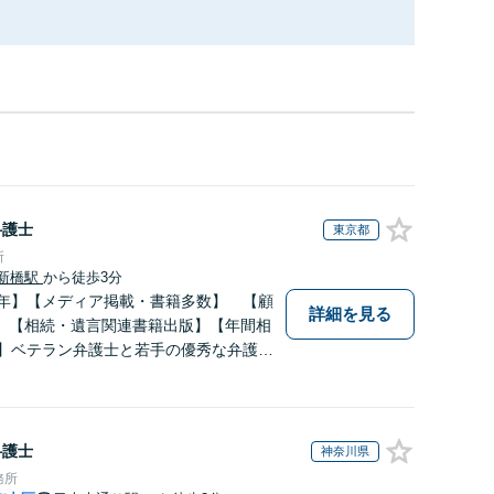
弁護士
東京都
所
新橋駅
から徒歩3分
0年】【メディア掲載・書籍多数】 【顧
詳細を見る
】【相続・遺言関連書籍出版】【年間相
上】ベテラン弁護士と若手の優秀な弁護士
にお応えします。相続・遺産分割、遺留
の方は是非一度ご相談ください！
弁護士
神奈川県
務所