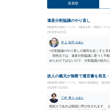
新着順
遺産分割協議のやり直し
#家族間の相続トラブル
#遺産分割
#相続トラブ
2026年8月5日
井上 祐司
弁護士
>分割協議のやり直しの裁判を起こすと言
現時点では、遺産分割協議に基づく不動
めたわけではないので、分割協議の効力
・御祖母様の認知能力に関する医師の意見
りますが、 ・伯母様自身が分割協議に加
益が誰にあったかの立証が困難であること
故人の義兄が無断で遺言書を発見・
それほど高くない（立証のハードルは非常
#家族間の相続トラブル
#遺言の真偽鑑定・遺言無
2026年7月29日
三村 勇人
弁護士
相続人であれば検認に呼び出されます。 