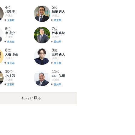
4
5
位
位
川添 圭
加藤 善大
弁護士
弁護士
大阪府
埼玉県
6
7
位
位
泉 亮介
竹本 真紀
弁護士
弁護士
東京都
愛知県
8
9
位
位
大橋 卓生
三村 勇人
弁護士
弁護士
東京都
東京都
10
11
位
位
小杉 和
白井 弘昭
弁護士
弁護士
京都府
愛知県
もっと見る