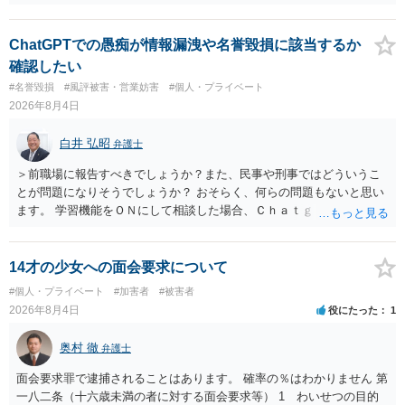
ChatGPTでの愚痴が情報漏洩や名誉毀損に該当するか
確認したい
#名誉毀損
#風評被害・営業妨害
#個人・プライベート
2026年8月4日
白井 弘昭
弁護士
＞前職場に報告すべきでしょうか？また、民事や刑事ではどういうこ
とが問題になりそうでしょうか？ おそらく、何らの問題もないと思い
ます。 学習機能をＯＮにして相談した場合、Ｃｈａｔｇｐｔがｏｐｅ
ｎＡＩに相談内容を蓄積し、他の質問者への何らかの回答の際に参照
する可能性がありますが、個人名や会社名を特定していない限り、一
般論として抽象化されて回答に織り込まれる可能性が生じるにすぎま
14才の少女への面会要求について
せんので、その情報自体が、秘密情報に当たるとは思えませんし、名
#個人・プライベート
#加害者
#被害者
誉棄損として、個人や会社に対する誹謗中傷の不特定多数への公開に
2026年8月4日
役にたった
1
当たるとも思われません。 もちろん、誰がその内容をｃｈａｔｇｐｔ
に入力したかも第三者にしられることはないので、個人や会社の特定
奥村 徹
弁護士
をせずに書き込んだことで（おそらく特定して書き込んだとして
も）、相談者さんが刑事民事の責任に問われることはないでしょう。
面会要求罪で逮捕されることはあります。 確率の％はわかりません 第
私見ながらご参考まで。
一八二条（十六歳未満の者に対する面会要求等） 1 わいせつの目的