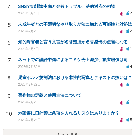
4
SNSでの誹謗中傷と金銭トラブル、法的対応の相談
2
2026年8月4日
5
未成年者との不適切なやり取りが法に触れる可能性と対処法
2
2026年7月26日
6
知的障害者と言う文言が名誉毀損か名誉感情の侵害になるか教えてほしい。
1
2026年8月4日
7
ネットでの誹謗中傷によるコミケ売上減少、損害賠償は可能か？
4
2026年7月30日
8
児童ポルノ規制法における非性的写真とテキストの扱いは？
1
2026年7月29日
9
著作物の定義と使用方法について
1
2026年7月28日
10
示談書に口外禁止条項を入れるリスクはありますか？
5
2026年7月23日
もっと見る