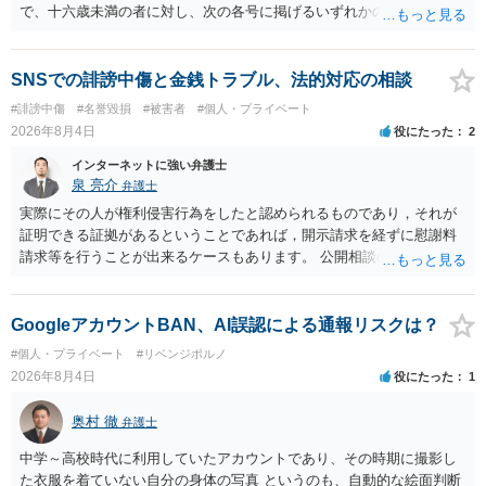
で、十六歳未満の者に対し、次の各号に掲げるいずれかの行為をした
者（当該十六歳未満の者が十三歳以上である場合については、その者
が生まれた日より五年以上前の日に生まれた者に限る。）は、一年以
下の拘禁刑又は五十万円以下の罰金に処する。 一 威迫し、偽計を用
SNSでの誹謗中傷と金銭トラブル、法的対応の相談
い又は誘惑して面会を要求すること。 二 拒まれたにもかかわらず、
#誹謗中傷
#名誉毀損
#被害者
#個人・プライベート
反復して面会を要求すること。 三 金銭その他の利益を供与し、又は
2026年8月4日
役にたった
2
その申込み若しくは約束をして面会を要求すること。 2前項の罪を犯
し、よってわいせつの目的で当該十六歳未満の者と面会をした者は、
インターネットに強い弁護士
二年以下の拘禁刑又は百万円以下の罰金に処する。
泉 亮介
弁護士
実際にその人が権利侵害行為をしたと認められるものであり，それが
証明できる証拠があるということであれば，開示請求を経ずに慰謝料
請求等を行うことが出来るケースもあります。 公開相談の場では回答
は難しいかと思われますので，お手持ちの証拠資料を持参の上弁護士
に個別に相談されると良いでしょう。
GoogleアカウントBAN、AI誤認による通報リスクは？
#個人・プライベート
#リベンジポルノ
2026年8月4日
役にたった
1
奥村 徹
弁護士
中学～高校時代に利用していたアカウントであり、その時期に撮影し
た衣服を着ていない自分の身体の写真 というのも、自動的な絵面判断