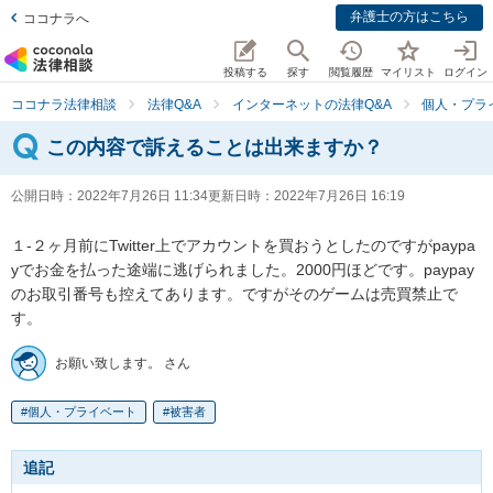
弁護士の方はこちら
ココナラへ
投稿する
探す
閲覧履歴
マイリスト
ログイン
ココナラ法律相談
法律Q&A
インターネットの法律Q&A
個人・プラ
この内容で訴えることは出来ますか？
公開日時：
2022年7月26日 11:34
更新日時：
2022年7月26日 16:19
１-２ヶ月前にTwitter上でアカウントを買おうとしたのですがpaypa
yでお金を払った途端に逃げられました。2000円ほどです。paypay
のお取引番号も控えてあります。ですがそのゲームは売買禁止で
す。
お願い致します。 さん
個人・プライベート
被害者
追記