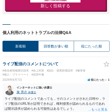
新しく投稿する
個人利用のネットトラブルの法律Q&A
新着順
回答数が多い順
役にたった順
ライブ配信のコメントについて
#発信者情報開示請求
#炎上対策
#訴訟・損害賠償請求
#被害者
#個人・プライベート
#誹謗中傷
2026年8月7日
役にたった
1
インターネットに強い弁護士
泉 亮介
弁護士
ライブ配信のコメントであっても，そのコメントがされた日時や，ラ
イブ配信のURL等が証明できれば，権利侵害が認められるものであれ
ば開示請求が認められる可能性はあるでしょう。