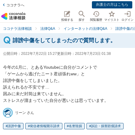
弁護士の方はこちら
ココナラへ
投稿する
探す
閲覧履歴
マイリスト
ログイン
ココナラ法律相談
法律Q&A
インターネットの法律Q&A
誹謗中傷の
誹謗中傷をしてしまったので質問します。
公開日時：
2022年7月22日 15:27
更新日時：
2022年7月23日 01:38
今年の1月に、とあるYoutubeに自分がコメントで

「ゲームから逃げたニート君頑張れww」と

誹謗中傷をしてしまいました。

訴えられるか不安です…

因みに未だ封筒は来ていません。

ストレスが溜まっていた自分が悪いとは思っています。
リーン さん
誹謗中傷
発信者情報開示請求
名誉毀損
訴訟・損害賠償請求