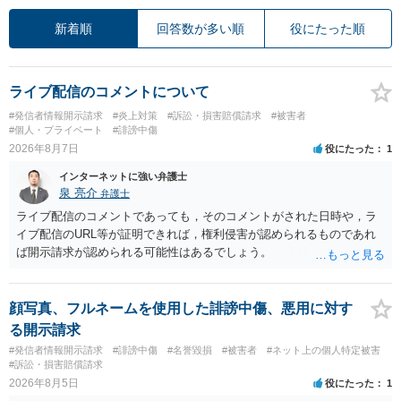
新着順
回答数が多い順
役にたった順
ライブ配信のコメントについて
#発信者情報開示請求
#炎上対策
#訴訟・損害賠償請求
#被害者
#個人・プライベート
#誹謗中傷
2026年8月7日
役にたった
1
インターネットに強い弁護士
泉 亮介
弁護士
ライブ配信のコメントであっても，そのコメントがされた日時や，ラ
イブ配信のURL等が証明できれば，権利侵害が認められるものであれ
ば開示請求が認められる可能性はあるでしょう。
顔写真、フルネームを使用した誹謗中傷、悪用に対す
る開示請求
#発信者情報開示請求
#誹謗中傷
#名誉毀損
#被害者
#ネット上の個人特定被害
#訴訟・損害賠償請求
2026年8月5日
役にたった
1