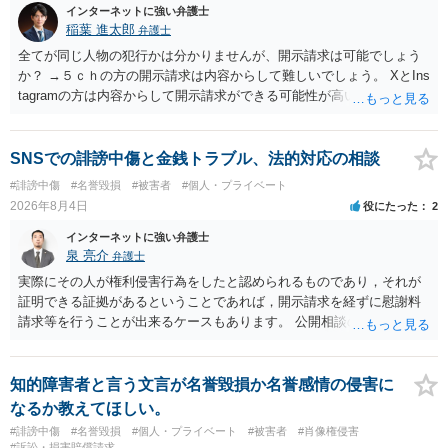
インターネットに強い弁護士
稲葉 進太郎
弁護士
全てが同じ人物の犯行かは分かりませんが、開示請求は可能でしょう
か？ →５ｃｈの方の開示請求は内容からして難しいでしょう。 XとIns
tagramの方は内容からして開示請求ができる可能性が高いでしょう。
ただ、アカウントが削除されていると開示請求は失敗する可能性が高
いでしょう。７月中にアカウントが削除されている場合、今から進め
ても失敗する可能性が高いように思われます。 相手を特定できた場
SNSでの誹謗中傷と金銭トラブル、法的対応の相談
合、相手に全ての弁護士費用を負担させることは可能でしょうか？ →
#誹謗中傷
#名誉毀損
#被害者
#個人・プライベート
訴訟外の交渉で相手方が認めれば負担させることができるでしょう。
2026年8月4日
役にたった
2
訴訟で判決となった場合は、実際の弁護士費用が認められる場合と認
められない場合があり何ともいえないところでしょう。
インターネットに強い弁護士
泉 亮介
弁護士
実際にその人が権利侵害行為をしたと認められるものであり，それが
証明できる証拠があるということであれば，開示請求を経ずに慰謝料
請求等を行うことが出来るケースもあります。 公開相談の場では回答
は難しいかと思われますので，お手持ちの証拠資料を持参の上弁護士
に個別に相談されると良いでしょう。
知的障害者と言う文言が名誉毀損か名誉感情の侵害に
なるか教えてほしい。
#誹謗中傷
#名誉毀損
#個人・プライベート
#被害者
#肖像権侵害
#訴訟・損害賠償請求