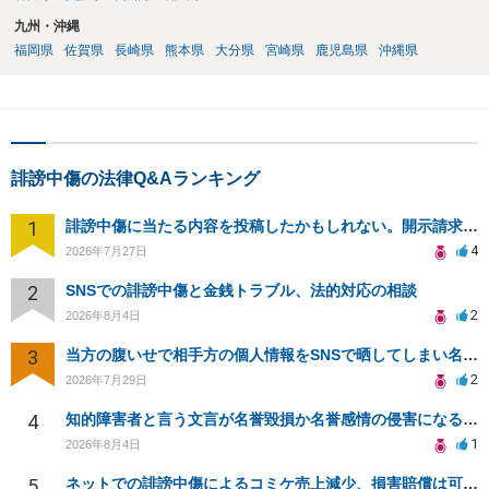
九州・沖縄
福岡県
佐賀県
長崎県
熊本県
大分県
宮崎県
鹿児島県
沖縄県
誹謗中傷の法律Q&Aランキング
1
誹謗中傷に当たる内容を投稿したかもしれない。開示請求や民事刑事裁判に発展しうるのか教えて欲しい。
4
2026年7月27日
2
SNSでの誹謗中傷と金銭トラブル、法的対応の相談
2
2026年8月4日
3
当方の腹いせで相手方の個人情報をSNSで晒してしまい名誉毀損させてしまったかもしれない
2
2026年7月29日
4
知的障害者と言う文言が名誉毀損か名誉感情の侵害になるか教えてほしい。
1
2026年8月4日
5
ネットでの誹謗中傷によるコミケ売上減少、損害賠償は可能か？