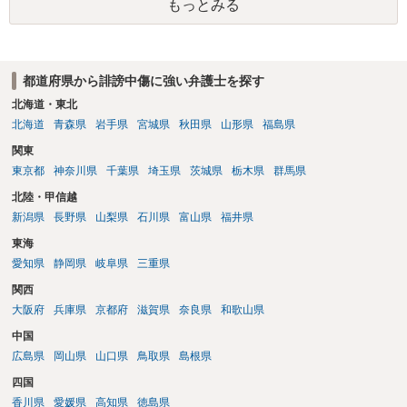
もっとみる
は、アカウントの登録メールに意見照会がなされます。 また、された
場合賠償金はいくらでしょうか。 →ケースバイケースであり、数万円
から１００万単位まで様々でしょう。裁判外であれば交渉して相手方
の請求額から減額することを試みることとなるでしょう。
都道府県から誹謗中傷に強い弁護士を探す
北海道・東北
北海道
青森県
岩手県
宮城県
秋田県
山形県
福島県
関東
東京都
神奈川県
千葉県
埼玉県
茨城県
栃木県
群馬県
北陸・甲信越
新潟県
長野県
山梨県
石川県
富山県
福井県
東海
愛知県
静岡県
岐阜県
三重県
関西
大阪府
兵庫県
京都府
滋賀県
奈良県
和歌山県
中国
広島県
岡山県
山口県
鳥取県
島根県
四国
香川県
愛媛県
高知県
徳島県