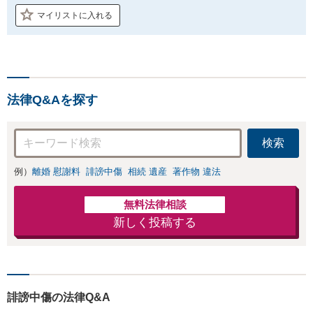
マイリストに入れる
法律Q&Aを探す
検索
例）
離婚 慰謝料
誹謗中傷
相続 遺産
著作物 違法
無料法律相談
新しく投稿する
誹謗中傷の法律Q&A