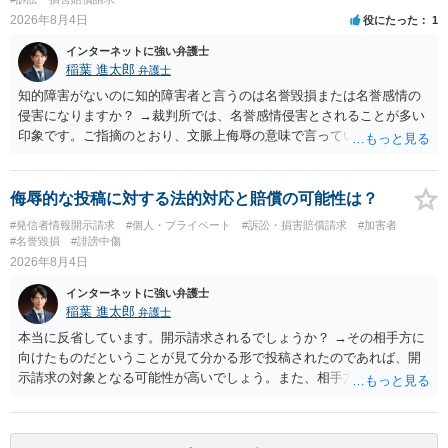
2026年8月4日
役にたった
1
インターネットに強い弁護士
稲葉 進太郎
弁護士
知的障害がないのに知的障害者と言うのは名誉毀損または名誉感情の
侵害になりますか？ →裁判所では、名誉感情侵害とされることが多い
印象です。ご指摘のとおり、文脈上侮辱の意味で言っている点も加味
されていると思います。
侮辱的な投稿に対する法的対応と賠償の可能性は？
#発信者情報開示請求
#個人・プライベート
#訴訟・損害賠償請求
#加害者
#名誉毀損
#誹謗中傷
2026年8月4日
インターネットに強い弁護士
稲葉 進太郎
弁護士
本当に反省しています。開示請求されるでしょうか？ →その相手方に
向けたものだということが見て分かる形で投稿されたのであれば、開
示請求の対象となる可能性が高いでしょう。また、相手方の投稿した
文章からすると、実際に発信者情報開示請求がなされる可能性がある
と存じます。発信者情報開示請求が進むと、投稿に使った回線の契約
者のところに、意見照会がなされます。アカウント情報開示の場合