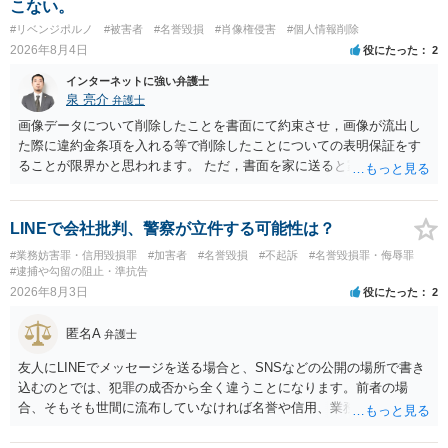
こない。
#リベンジポルノ
#被害者
#名誉毀損
#肖像権侵害
#個人情報削除
2026年8月4日
役にたった
2
インターネットに強い弁護士
泉 亮介
弁護士
画像データについて削除したことを書面にて約束させ，画像が流出し
た際に違約金条項を入れる等で削除したことについての表明保証をす
ることが限界かと思われます。 ただ，書面を家に送ると家族に不貞行
為が発覚しご自身が慰謝料請求を受けるリスクがあるため，書面で削
除等を求めることは避けたほうが良いかと思われます。
LINEで会社批判、警察が立件する可能性は？
#業務妨害罪・信用毀損罪
#加害者
#名誉毀損
#不起訴
#名誉毀損罪・侮辱罪
#逮捕や勾留の阻止・準抗告
2026年8月3日
役にたった
2
匿名A
弁護士
友人にLINEでメッセージを送る場合と、SNSなどの公開の場所で書き
込むのとでは、犯罪の成否から全く違うことになります。前者の場
合、そもそも世間に流布していなければ名誉や信用、業務にかかる犯
罪は成立しないことになります。