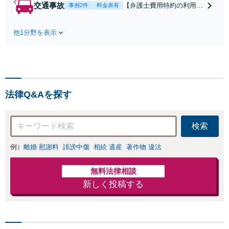
します！不利な条件で
交通事故
【弁護士費用特約の利用＆
事例2件
料金表有
合意してしまう前にご
Zoom相談可】【死亡・骨
相談ください。【土
折・後遺障害・むち打ち
地・不動産】長期化し
他1分野を表示
等】交通事故でご家族がな
ている問題もできる限
くなってしまった方やお怪
り円滑な交渉へと導き
我された方はまずご相談く
ます。事業承継／相続
ださい。ご自身での対応で
放棄も対応可能。【JR
は損をしてしまうかもしれ
千葉駅近く】駐車場あ
ません。代わりに交渉・手
り
法律Q&Aを探す
続きをし、負担を軽減。
検索
例）
離婚 慰謝料
誹謗中傷
相続 遺産
著作物 違法
無料法律相談
新しく投稿する