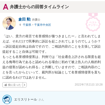
弁護士からの回答タイムライン
倉田 勲
弁護士
千葉県
>
千葉市中央区
「はい、貴方の発言で名誉感情が傷つきましたー」と言われてしま
えば、それだけで民事的に訴訟を起こされてしまうのでしょうか？

→訴訟提起自体は自由ですので、ご相談内容のことを主張して訴訟
提起すること自体は可能です。

もっとも名誉感情侵害は、判例では「社会通念上許される限度を超
える侮辱行為であると認められる場合に初めて被上告人の人格的利
益の侵害が認められ得る」と判断していますので、ご相談内容のこ
とを言ったからといって、裁判所が結論として名誉感情侵害を直ち
に認めるわけではありません。
2022年7月21日 10:28
役に立った
4
エリスリトール
さん