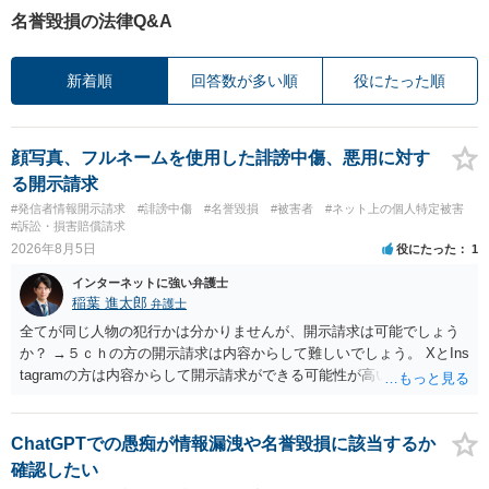
名誉毀損の法律Q&A
新着順
回答数が多い順
役にたった順
顔写真、フルネームを使用した誹謗中傷、悪用に対す
る開示請求
#発信者情報開示請求
#誹謗中傷
#名誉毀損
#被害者
#ネット上の個人特定被害
#訴訟・損害賠償請求
2026年8月5日
役にたった
1
インターネットに強い弁護士
稲葉 進太郎
弁護士
全てが同じ人物の犯行かは分かりませんが、開示請求は可能でしょう
か？ →５ｃｈの方の開示請求は内容からして難しいでしょう。 XとIns
tagramの方は内容からして開示請求ができる可能性が高いでしょう。
ただ、アカウントが削除されていると開示請求は失敗する可能性が高
いでしょう。７月中にアカウントが削除されている場合、今から進め
ても失敗する可能性が高いように思われます。 相手を特定できた場
ChatGPTでの愚痴が情報漏洩や名誉毀損に該当するか
合、相手に全ての弁護士費用を負担させることは可能でしょうか？ →
確認したい
訴訟外の交渉で相手方が認めれば負担させることができるでしょう。