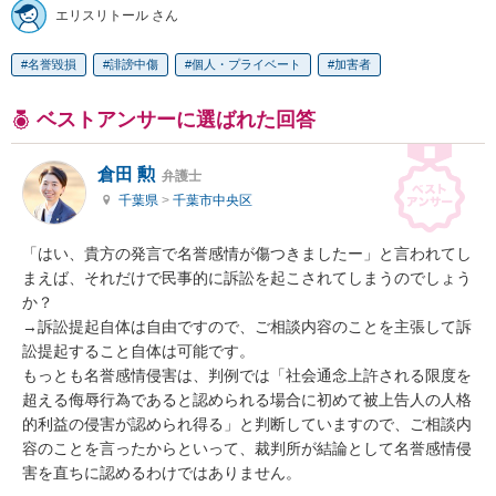
エリスリトール さん
名誉毀損
誹謗中傷
個人・プライベート
加害者
ベストアンサーに選ばれた回答
倉田 勲
弁護士
千葉県
>
千葉市中央区
「はい、貴方の発言で名誉感情が傷つきましたー」と言われてし
まえば、それだけで民事的に訴訟を起こされてしまうのでしょう
か？

→訴訟提起自体は自由ですので、ご相談内容のことを主張して訴
訟提起すること自体は可能です。

もっとも名誉感情侵害は、判例では「社会通念上許される限度を
超える侮辱行為であると認められる場合に初めて被上告人の人格
的利益の侵害が認められ得る」と判断していますので、ご相談内
容のことを言ったからといって、裁判所が結論として名誉感情侵
害を直ちに認めるわけではありません。