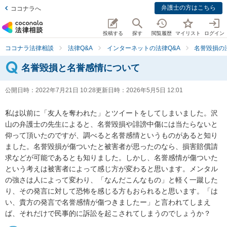
弁護士の方はこちら
ココナラへ
投稿する
探す
閲覧履歴
マイリスト
ログイン
ココナラ法律相談
法律Q&A
インターネットの法律Q&A
名誉毀損の
名誉毀損と名誉感情について
公開日時：
2022年7月21日 10:28
更新日時：
2026年5月5日 12:01
私は以前に「友人を奪われた」とツイートをしてしまいました。沢
山の弁護士の先生によると、名誉毀損や誹謗中傷には当たらないと
仰って頂いたのですが、調べると名誉感情というものがあると知り
ました。名誉毀損が傷ついたと被害者が思ったのなら、損害賠償請
求などが可能であるとも知りました。しかし、名誉感情が傷ついた
という考えは被害者によって感じ方が変わると思います。メンタル
の強さは人によって変わり、「なんだこんなもの」と軽く一蹴した
り、その発言に対して恐怖を感じる方もおられると思います。「は
い、貴方の発言で名誉感情が傷つきましたー」と言われてしまえ
ば、それだけで民事的に訴訟を起こされてしまうのでしょうか？