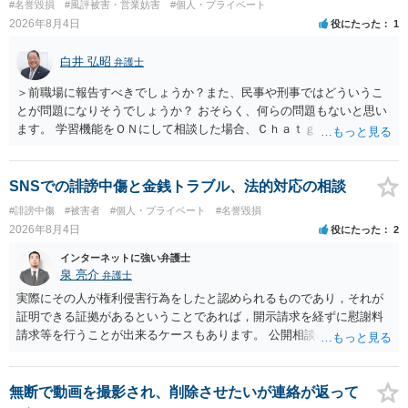
#名誉毀損
#風評被害・営業妨害
#個人・プライベート
訴訟で判決となった場合は、実際の弁護士費用が認められる場合と認
2026年8月4日
役にたった
1
められない場合があり何ともいえないところでしょう。
白井 弘昭
弁護士
＞前職場に報告すべきでしょうか？また、民事や刑事ではどういうこ
とが問題になりそうでしょうか？ おそらく、何らの問題もないと思い
ます。 学習機能をＯＮにして相談した場合、Ｃｈａｔｇｐｔがｏｐｅ
ｎＡＩに相談内容を蓄積し、他の質問者への何らかの回答の際に参照
する可能性がありますが、個人名や会社名を特定していない限り、一
般論として抽象化されて回答に織り込まれる可能性が生じるにすぎま
SNSでの誹謗中傷と金銭トラブル、法的対応の相談
せんので、その情報自体が、秘密情報に当たるとは思えませんし、名
#誹謗中傷
#被害者
#個人・プライベート
#名誉毀損
誉棄損として、個人や会社に対する誹謗中傷の不特定多数への公開に
2026年8月4日
役にたった
2
当たるとも思われません。 もちろん、誰がその内容をｃｈａｔｇｐｔ
に入力したかも第三者にしられることはないので、個人や会社の特定
インターネットに強い弁護士
をせずに書き込んだことで（おそらく特定して書き込んだとして
泉 亮介
弁護士
も）、相談者さんが刑事民事の責任に問われることはないでしょう。
実際にその人が権利侵害行為をしたと認められるものであり，それが
私見ながらご参考まで。
証明できる証拠があるということであれば，開示請求を経ずに慰謝料
請求等を行うことが出来るケースもあります。 公開相談の場では回答
は難しいかと思われますので，お手持ちの証拠資料を持参の上弁護士
に個別に相談されると良いでしょう。
無断で動画を撮影され、削除させたいが連絡が返って