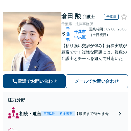
倉田 勲
弁護士
千葉県
千葉第一法律事務所
千
営業時間：09:00~20:00
千葉市
葉
|
（土日祝日）
中央区
県
【粘り強い交渉が強み】解決実績が
豊富です！複雑な問題には、複数の
弁護士とチームを組んで対応いたし
ます。【安心・分かりやすい料金体
系】些細なお悩みにも、丁寧に寄り
添い、不安を軽減します。まずはお
電話でお問い合わせ
メールでお問い合わせ
気軽にご相談ください。
注力分野
相続・遺言
【最後まで諦めませ
事例1件
料金表有
ん】親族間の交渉、複
雑な手続き、全て対応