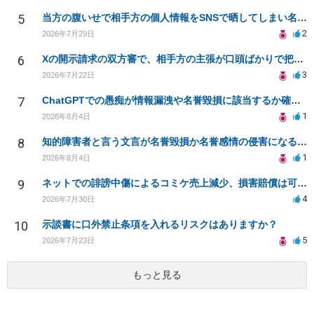
5
当方の腹いせで相手方の個人情報をSNSで晒してしまい名誉毀損させてしまったかもしれない
2
2026年7月29日
6
Xの開示請求の双方審で、相手方の主張が口頭ばかりで把握しきれません
3
2026年7月22日
7
ChatGPTでの愚痴が情報漏洩や名誉毀損に該当するか確認したい
1
2026年8月4日
8
知的障害者と言う文言が名誉毀損か名誉感情の侵害になるか教えてほしい。
1
2026年8月4日
9
ネットでの誹謗中傷によるコミケ売上減少、損害賠償は可能か？
4
2026年7月30日
10
示談書に口外禁止条項を入れるリスクはありますか？
5
2026年7月23日
もっと見る