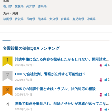
四国
香川県
愛媛県
高知県
徳島県
九州・沖縄
福岡県
佐賀県
長崎県
熊本県
大分県
宮崎県
鹿児島県
沖縄県
名誉毀損の法律Q&Aランキング
1
誹謗中傷に当たる内容を投稿したかもしれない。開示請求や民事刑事裁判に発展しうるのか教えて欲しい。
4
2026年7月27日
2
LINEで会社批判、警察が立件する可能性は？
2
2026年8月3日
3
SNSでの誹謗中傷と金銭トラブル、法的対応の相談
2
2026年8月4日
4
無断で動画を撮影され、削除させたいが連絡が返ってこない。
2
2026年8月4日