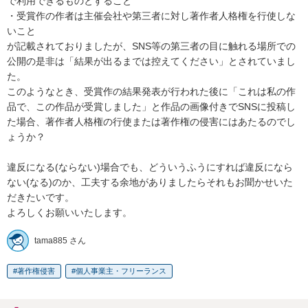
で利用できるものとすること

・受賞作の作者は主催会社や第三者に対し著作者人格権を行使しな
いこと

が記載されておりましたが、SNS等の第三者の目に触れる場所での
公開の是非は「結果が出るまでは控えてください」とされていまし
た。

このようなとき、受賞作の結果発表が行われた後に「これは私の作
品で、この作品が受賞しました」と作品の画像付きでSNSに投稿し
た場合、著作者人格権の行使または著作権の侵害にはあたるのでし
ょうか？

違反になる(ならない)場合でも、どういうふうにすれば違反になら
ない(なる)のか、工夫する余地がありましたらそれもお聞かせいた
だきたいです。

よろしくお願いいたします。
tama885 さん
著作権侵害
個人事業主・フリーランス