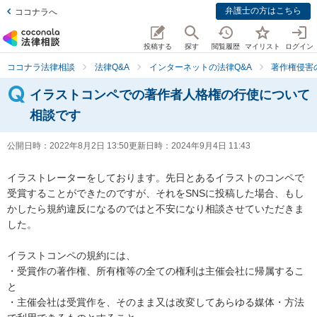
弁護士の方はこちら
ココナラへ
投稿する
探す
閲覧履歴
マイリスト
ログイン
ココナラ法律相談
法律Q&A
インターネットの法律Q&A
著作権侵害
イラストコンペでの著作者人格権の行使について
相談です
公開日時：
2022年8月2日 13:50
更新日時：
2024年9月4日 11:43
イラストレーターをしております。先日とあるイラストのコンペで
受賞することができたのですが、それをSNSに投稿した場合、もし
かしたら規約違反になるのではと不安になり相談させていただきま
した。

イラストコンペの規約には、

・受賞作の著作権、所有権等の全ての権利は主催会社に帰属するこ
と

・主催会社は受賞作を、そのまま又は改変してあらゆる媒体・方法