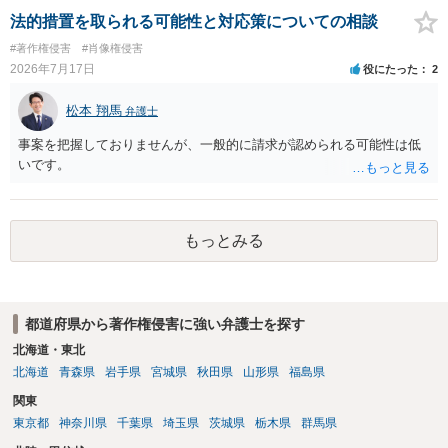
とも、契約書がなくても、見積書、メール、利用規約等に実績掲載へ
けでは、適法な引用にはなりません。自分の説明や批評が主で、図が
法的措置を取られる可能性と対応策についての相談
の同意があれば別です。また、単に制作を担当した事実を記載した
その説明に必要な従たる資料であること、引用部分が明確に区別さ
#著作権侵害
#肖像権侵害
り、公開中のサイトへリンクしたりする行為まで当然に禁止できると
れ、必要な範囲に限られていることなどが必要です。勉強ノートの教
2026年7月17日
役にたった
2
は限りません。 人物写真については、通常のSNSへの無断掲載と同
材として図そのものを中心的に掲載する場合、引用と認められにくい
様、掲載目的、態様、必要性、本人の特定可能性等から判断されま
でしょう。 文章についても、単に所々表現を変えただけで適法になる
松本 翔馬
す。営業目的であり、本人も掲載を拒否していることは、違法性を認
弁護士
とは限りません。医学上の事実を理解したうえで、ご自身の表現と構
める方向の事情となりますが、自動的に肖像権侵害となるわけではあ
成でまとめる必要があります。 安全にSNSで公開するには、教科書の
事案を把握しておりませんが、一般的に請求が認められる可能性は低
りません。 まず、見積書、メール、チャット、デザイナーの利用規約
図をトレース・模写した部分は掲載せず、人体の構造という事実を基
いです。
を確認したうえで、「提供素材及びこれを含む画面の複製・SNS掲載
に、自分で構図や表現を工夫して作図する方法が考えられます。ま
を許諾しない」と書面で明確に通知することをお勧めします。すでに
た、改変・SNS掲載が認められたオープンライセンス素材を、利用条
掲載された場合は、URL、掲載日時、画面を保存してから削除を求め
件に従って使う方法もあります。トレースした図を残したい場合は、
てください。
自分だけの学習用にとどめるのが安全です。
もっとみる
都道府県から著作権侵害に強い弁護士を探す
北海道・東北
北海道
青森県
岩手県
宮城県
秋田県
山形県
福島県
関東
東京都
神奈川県
千葉県
埼玉県
茨城県
栃木県
群馬県