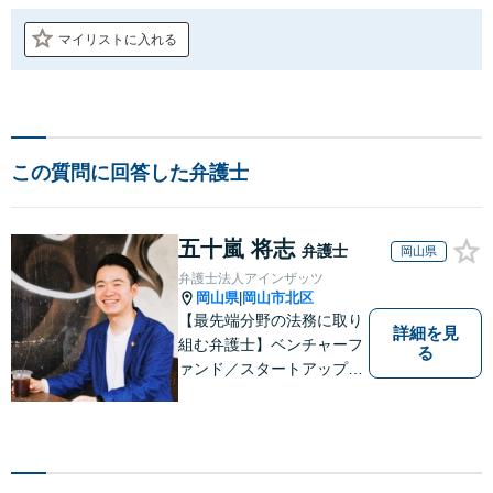
マイリストに入れる
この質問に回答した弁護士
五十嵐 将志
弁護士
岡山県
弁護士法人アインザッツ
岡山県
岡山市北区
|
【最先端分野の法務に取り
詳細を見
組む弁護士】ベンチャーフ
る
ァンド／スタートアップ／
医療介護／リーガルテック
etc...移り変わる時代のニー
ズに応えられるよう、専門
性の高い分野に積極的に取
り組みます。少数の案件に