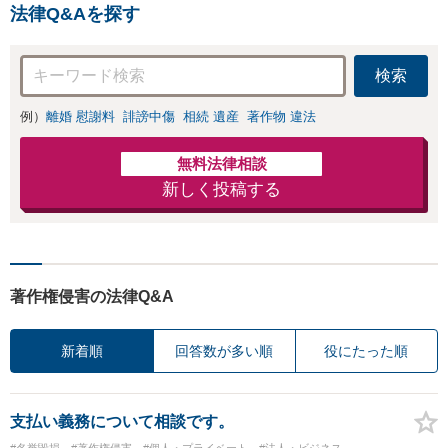
法律Q&Aを探す
集中し、「迅速対応」を実
現します！
検索
例）
離婚 慰謝料
誹謗中傷
相続 遺産
著作物 違法
無料法律相談
新しく投稿する
著作権侵害の法律Q&A
新着順
回答数が多い順
役にたった順
支払い義務について相談です。
#名誉毀損
#著作権侵害
#個人・プライベート
#法人・ビジネス