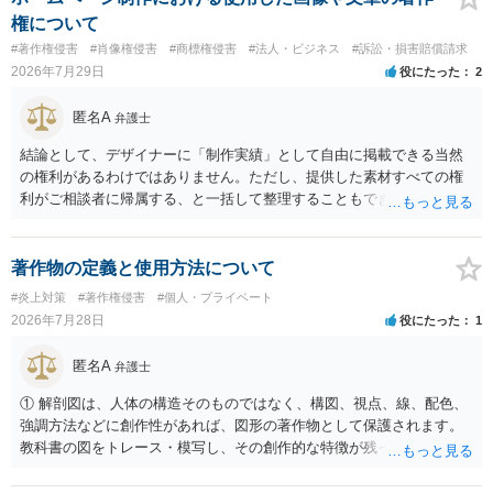
です。 また、広告収益の有無は、侵害判断に一定の影響を与える可能
権について
性がありますが、決定的要因ではありません。 パブリシティ権侵害の
#著作権侵害
#肖像権侵害
#商標権侵害
#法人・ビジネス
#訴訟・損害賠償請求
成否は、主に「専ら顧客吸引力の利用を目的とするか」という点で判
2026年7月29日
役にたった
2
断されます。広告収益があることは「商業的目的」を強く示す要素で
すが、それだけで直ちに侵害となるわけではありません。完全無償・
匿名A
弁護士
非営利であれば「表現の自由」「創作物」としての側面が強く評価さ
れる可能性があります。一方、広告収益がある場合は「商業利用」と
結論として、デザイナーに「制作実績」として自由に掲載できる当然
しての色彩が強まり、リスクが高まる可能性があります。 公開前に変
の権利があるわけではありません。ただし、提供した素材すべての権
更・確認しておく事項については、公開の場でアドバイスするにも限
利がご相談者に帰属する、と一括して整理することもできません。 ご
界があるかと思うので、資料等を持参の上、弁護士に相談されること
自身が撮影・執筆した写真や文章は、創作性があれば原則としてご自
も一つかと存じます。
身が著作権者です。 他方、ブランド名、文字主体のロゴ、商品情報、
短いキャッチコピー、販売コンセプトなどは、通常、著作物には当た
著作物の定義と使用方法について
りません。ただし、ロゴに独自の図形やイラスト等が含まれる場合に
#炎上対策
#著作権侵害
#個人・プライベート
は、その表現部分が著作物となる可能性があります。 また、人物写真
2026年7月28日
役にたった
1
の著作権は撮影者に、肖像に関する権利は被写体本人に帰属します
（著作権法2条・17条）。 ウェブサイト全体に当然に著作権が生じる
匿名A
弁護士
わけではありません。デザイナーが独自に制作したイラストやバナー
等は別として、一般的なレイアウトや配色、依頼者から提供された素
① 解剖図は、人体の構造そのものではなく、構図、視点、線、配色、
材を希望に沿って配置した部分には、通常、著作物性は認められにく
強調方法などに創作性があれば、図形の著作物として保護されます。
いと考えられます。仮に具体的な画面構成の一部に創作性が認められ
教科書の図をトレース・模写し、その創作的な特徴が残っていれば、
ても、その権利は当該部分に限られ、ご相談者の写真や文章等を制作
完全一致でなくても複製・翻案に当たる可能性があります。非営利で
実績として掲載する権限まで当然に生じるものではありません。 もっ
も、SNSへの公開は私的使用には当たりません。 ② 出典を記載するだ