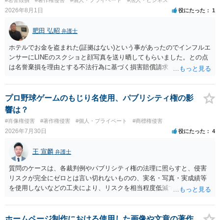
2026年8月1日
役にたった
1
肥田 弘昭
弁護士
ホテルでお金を盗まれた(証拠はない)という事があったのでインフルエ
ンサーにLINEのスクショと顔写真を送り晒してもらいました。との点
は名誉棄損を理由とする不法行為に基づく損害賠償請求（共同不法行
為）の対象となるかと思います。但し、慰謝料額としては、「その後
その人が会社を経営しているようで仕事が飛んだとのことでその分の
賠償金と8人分の従業員の年間利益を請求すると言われています。」で
プロ野球ゲームのもじり名使用、パブリシティ権の影
の計算がすべて損害とならないかと思いますので、損害額で争っても
響は？
良いかと思います。ご参考にしてください。
#肖像権侵害
#著作権侵害
#個人・プライベート
#商標権侵害
2026年7月30日
役にたった
4
王 宣麟
弁護士
質問のケースは、各裁判例やパブリシティ権の法理に照らすと、侵害
リスクが完全にゼロとは言い切れないものの、実名・写真・実成績等
を使用しないなどの工夫により、リスクを相当程度低減できる設計に
なっているかと思います。 ただし、「野球ファンであれば元の選手を
推測できる」という点は、裁判で争われた場合に「専ら顧客吸引力の
利用を目的とする」と判断される余地を残すため、一定の注意が必要
ホームページ制作における使用した画像や文章の著作