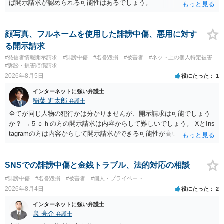
ば開示請求が認められる可能性はあるでしょう。
顔写真、フルネームを使用した誹謗中傷、悪用に対す
る開示請求
#発信者情報開示請求
#誹謗中傷
#名誉毀損
#被害者
#ネット上の個人特定被害
#訴訟・損害賠償請求
2026年8月5日
役にたった
1
インターネットに強い弁護士
稲葉 進太郎
弁護士
全てが同じ人物の犯行かは分かりませんが、開示請求は可能でしょう
か？ →５ｃｈの方の開示請求は内容からして難しいでしょう。 XとIns
tagramの方は内容からして開示請求ができる可能性が高いでしょう。
ただ、アカウントが削除されていると開示請求は失敗する可能性が高
いでしょう。７月中にアカウントが削除されている場合、今から進め
ても失敗する可能性が高いように思われます。 相手を特定できた場
SNSでの誹謗中傷と金銭トラブル、法的対応の相談
合、相手に全ての弁護士費用を負担させることは可能でしょうか？ →
#誹謗中傷
#名誉毀損
#被害者
#個人・プライベート
訴訟外の交渉で相手方が認めれば負担させることができるでしょう。
2026年8月4日
役にたった
2
訴訟で判決となった場合は、実際の弁護士費用が認められる場合と認
められない場合があり何ともいえないところでしょう。
インターネットに強い弁護士
泉 亮介
弁護士