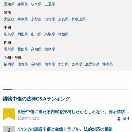
愛知県
静岡県
岐阜県
三重県
関西
大阪府
兵庫県
京都府
滋賀県
奈良県
和歌山県
中国
広島県
岡山県
山口県
鳥取県
島根県
四国
香川県
愛媛県
高知県
徳島県
九州・沖縄
福岡県
佐賀県
長崎県
熊本県
大分県
宮崎県
鹿児島県
沖縄県
誹謗中傷の法律Q&Aランキング
1
誹謗中傷に当たる内容を投稿したかもしれない。開示請求や民事刑事裁判に発展しうるのか教えて欲しい。
4
2026年7月27日
2
SNSでの誹謗中傷と金銭トラブル、法的対応の相談