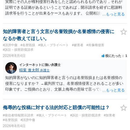
実際にその人が権利侵害行為をしたと認められるものであり，それが
証明できる証拠があるということであれば，開示請求を経ずに慰謝料
請求等を行うことが出来るケースもあります。 公開相談の場では回答
は難しいかと思われますので，お手持ちの証拠資料を持参の上弁護士
に個別に相談されると良いでしょう。
知的障害者と言う文言が名誉毀損か名誉感情の侵害に
なるか教えてほしい。
#誹謗中傷
#名誉毀損
#個人・プライベート
#被害者
#肖像権侵害
#訴訟・損害賠償請求
2026年8月4日
役にたった
1
インターネットに強い弁護士
稲葉 進太郎
弁護士
知的障害がないのに知的障害者と言うのは名誉毀損または名誉感情の
侵害になりますか？ →裁判所では、名誉感情侵害とされることが多い
印象です。ご指摘のとおり、文脈上侮辱の意味で言っている点も加味
されていると思います。
侮辱的な投稿に対する法的対応と賠償の可能性は？
#発信者情報開示請求
#個人・プライベート
#訴訟・損害賠償請求
#加害者
#名誉毀損
#誹謗中傷
2026年8月4日