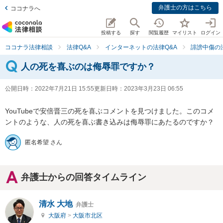
弁護士の方はこちら
ココナラへ
投稿する
探す
閲覧履歴
マイリスト
ログイン
ココナラ法律相談
法律Q&A
インターネットの法律Q&A
誹謗中傷の
人の死を喜ぶのは侮辱罪ですか？
公開日時：
2022年7月21日 15:55
更新日時：
2023年3月23日 06:55
YouTubeで安倍晋三の死を喜ぶコメントを見つけました。このコメ
ントのような、人の死を喜ぶ書き込みは侮辱罪にあたるのですか？
匿名希望 さん
弁護士からの回答タイムライン
清水 大地
弁護士
大阪府
>
大阪市北区