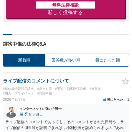
無料法律相談
新しく投稿する
誹謗中傷の法律Q&A
新着順
回答数が多い順
役にたった順
ライブ配信のコメントについて
#発信者情報開示請求
#炎上対策
#訴訟・損害賠償請求
#被害者
#個人・プライベート
#誹謗中傷
2026年8月7日
役にたった
1
インターネットに強い弁護士
泉 亮介
弁護士
ライブ配信のコメントであっても，そのコメントがされた日時や，ラ
イブ配信のURL等が証明できれば，権利侵害が認められるものであれ