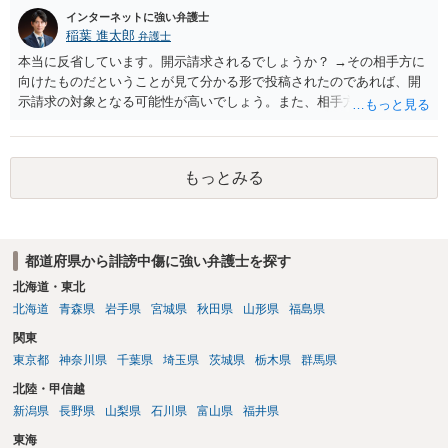
インターネットに強い弁護士
稲葉 進太郎
弁護士
本当に反省しています。開示請求されるでしょうか？ →その相手方に
向けたものだということが見て分かる形で投稿されたのであれば、開
示請求の対象となる可能性が高いでしょう。また、相手方の投稿した
文章からすると、実際に発信者情報開示請求がなされる可能性がある
と存じます。発信者情報開示請求が進むと、投稿に使った回線の契約
者のところに、意見照会がなされます。アカウント情報開示の場合
もっとみる
は、アカウントの登録メールに意見照会がなされます。 また、された
場合賠償金はいくらでしょうか。 →ケースバイケースであり、数万円
から１００万単位まで様々でしょう。裁判外であれば交渉して相手方
の請求額から減額することを試みることとなるでしょう。
都道府県から誹謗中傷に強い弁護士を探す
北海道・東北
北海道
青森県
岩手県
宮城県
秋田県
山形県
福島県
関東
東京都
神奈川県
千葉県
埼玉県
茨城県
栃木県
群馬県
北陸・甲信越
新潟県
長野県
山梨県
石川県
富山県
福井県
東海