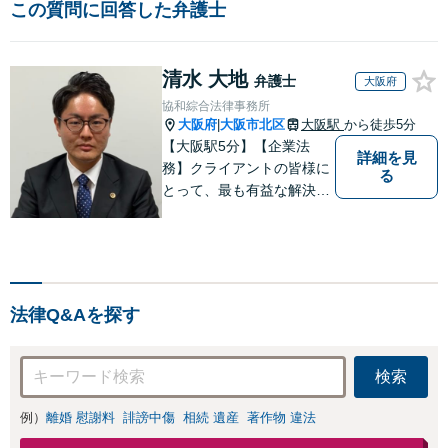
この質問に回答した弁護士
清水 大地
弁護士
大阪府
協和綜合法律事務所
大阪府
大阪市北区
大阪駅
から徒歩5分
|
【大阪駅5分】【企業法
詳細を見
務】クライアントの皆様に
る
とって、最も有益な解決は
何かを考え業務を行うこと
を心がけております。法律
知識のアドバイスだけでな
く、実践的な知識からのア
ドバイスもできるよう日々
法律Q&Aを探す
精進してまいります。
検索
例）
離婚 慰謝料
誹謗中傷
相続 遺産
著作物 違法