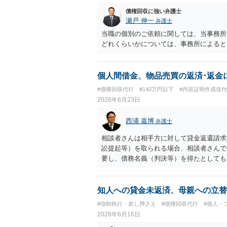
債権回収に強い弁護士
瀬戸 伸一
弁護士
当職の個別のご依頼に関しては、当事務所HPから御
どれくらいかについては、事務所によると
個人間借金、物品売買の返済･返金
#債権回収代行
#140万円以下
#内容証明作成送付
2026年6月23日
西浦 嘉博
弁護士
相談者さんは相手方に対して貸金返還請求
訟提起等）を取られる場合、相談者さんで
要し、債務名義（判決等）を得たとしても
意ください。 一般民事となりますので、
ありますが）法テラスでの相談を検討くだ
知人への貸金未返済、母親への立替
#強制執行・差し押さえ
#債権回収代行
#個人・
2026年6月16日