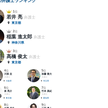
の弁護士ランキング
1
位
若井 亮
弁護士
東京都
2
位
稲葉 進太郎
弁護士
神奈川県
3
位
髙橋 俊太
弁護士
東京都
4
5
位
位
川添 圭
加藤 善大
弁護士
弁護士
大阪府
埼玉県
6
7
位
位
泉 亮介
竹本 真紀
弁護士
弁護士
東京都
愛知県
8
9
位
位