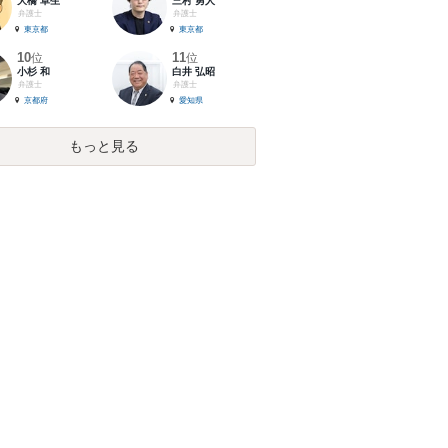
大橋 卓生
三村 勇人
弁護士
弁護士
東京都
東京都
10
11
位
位
小杉 和
白井 弘昭
弁護士
弁護士
京都府
愛知県
もっと見る