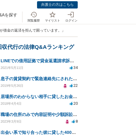
弁護士の方はこちら
&Aを探す
閲覧履歴
マイリスト
ログイン
手が借金の返済を拒んで困っています。」
回収代行の法律Q&Aランキング
LINEでの借用証拠で貸金返還請求訴訟は可能か？
34
2021年5月11日
息子の賃貸契約で緊急連絡先にされた親が負う法的責任は？
22
2019年5月26日
居場所のわからない相手に貸したお金を回収(債権回収)できますか？
20
2018年4月4日
職場の住所のみで内容証明や少額訴訟は可能か？
8
2023年3月9日
出会い系で知り合った彼に貸した400万円の回収方法は？