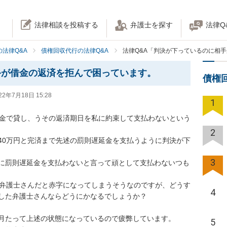
法律相談を投稿する
弁護士を探す
法律Q
法律Q&A
債権回収代行の法律Q&A
法律Q&A「判決が下っているのに相
手が借金の返済を拒んで困っています。
債権
22年7月18日 15:28
1
延金で貸し、うその返済期日を私に約束して支払わないという
2
40万円と完済まで先述の罰則遅延金を支払うように判決が下
3
に罰則遅延金を支払わないと言って頑として支払わないつも
な弁護士さんだと赤字になってしまうそうなのですが、どうす
4
した弁護士さんならどうにかなるでしょうか？

月たって上述の状態になっているので疲弊しています。

5