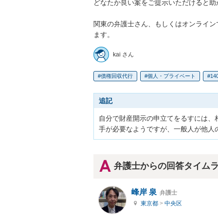
どなたか良い案をご提示いただけると助か
関東の弁護士さん、もしくはオンライン
ます。
kai さん
債権回収代行
個人・プライベート
1
追記
自分で財産開示の申立てをるすには、
手が必要なようですが、一般人が他人
弁護士からの回答タイム
峰岸 泉
弁護士
東京都
>
中央区