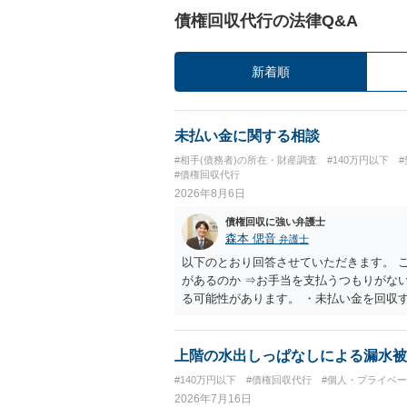
債権回収代行の法律Q&A
新着順
未払い金に関する相談
#相手(債務者)の所在・財産調査
#140万円以下
#債権回収代行
2026年8月6日
債権回収に強い弁護士
森本 偲音
弁護士
以下のとおり回答させていただきます。 
があるのか ⇒お手当を支払うつもりがな
る可能性があります。 ・未払い金を回収
行請求として３０万円を請求することが
であるため、公序良俗に反する契約とし
い可能性が高いです。 ・相手の氏名や住
上階の水出しっぱなしによる漏水被
続を利用する場合には、原則として相手方
#140万円以下
#債権回収代行
#個人・プライベ
2026年7月16日