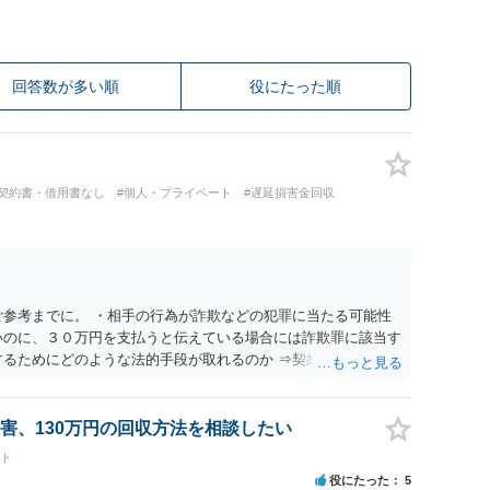
回答数が多い順
役にたった順
#契約書・借用書なし
#個人・プライベート
#遅延損害金回収
ご参考までに。 ・相手の行為が詐欺などの犯罪に当たる可能性
いのに、３０万円を支払うと伝えている場合には詐欺罪に該当す
するためにどのような法的手段が取れるのか ⇒契約に基づく履
考えられますが、 パパ活の契約は、売春防止法に抵触する契約
て 民法上無効（民法９０条）となるため、相手方に請求できな
所が分からない状態でも対応可能なのか ⇒訴訟等の裁判上の手
害、130万円の回収方法を相談したい
の住所・氏名を把握している必要があります。
ート
役にたった
5