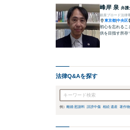
峰岸 泉
弁護
銀座ブロード法律
東京都
中央区
|
初心を忘れるこ
供を目指す所存
法律Q&Aを探す
例）
離婚 慰謝料
誹謗中傷
相続 遺産
著作物