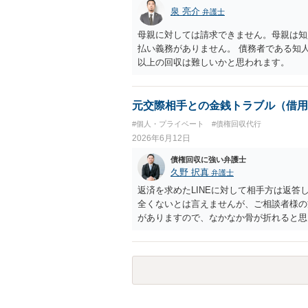
泉 亮介
弁護士
母親に対しては請求できません。母親は知
払い義務がありません。 債務者である知
以上の回収は難しいかと思われます。
元交際相手との金銭トラブル（借用
#個人・プライベート
#債権回収代行
2026年6月12日
債権回収に強い弁護士
久野 択真
弁護士
返済を求めたLINEに対して相手方は返答
全くないとは言えませんが、ご相談者様の
がありますので、なかなか骨が折れると思い
歴を持って、具体的に相談に行かれるのが