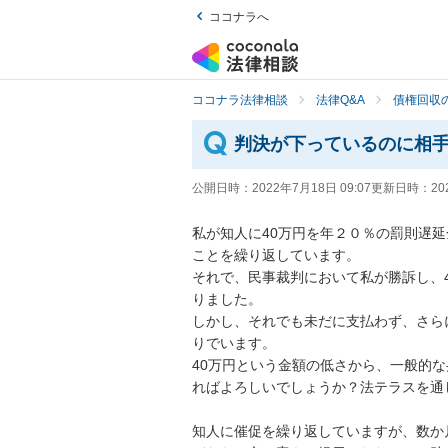
ココナラへ
ココナラ法律相談
法律Q&A
債権回収の
判決が下っているのに相
公開日時：
2022年7月18日 09:07
更新日時：
20
私が知人に40万円を年２０％の罰則遅
ことを繰り返しています。

それで、民事裁判において私が勝訴し、
りました。

しかし、それでも未だに支払わず、さら
りでいます。

40万円という金額の低さから、一般的
ればよろしいでしょうか？法テラスを通
知人に催促を繰り返していますが、数か