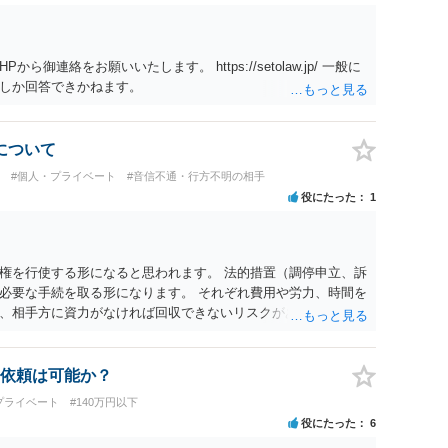
連絡をお願いいたします。 https://setolaw.jp/ 一般に
しか回答できかねます。
について
#個人・プライベート
#音信不通・行方不明の相手
役にたった
1
権を行使する形になると思われます。 法的措置（調停申立、訴
必要な手続を取る形になります。 それぞれ費用や労力、時間を
、相手方に資力がなければ回収できないリスクがあることに留
お住まいの地域の市役所での法律相談会の利用や、（資力要件が
さい。
依頼は可能か？
プライベート
#140万円以下
役にたった
6