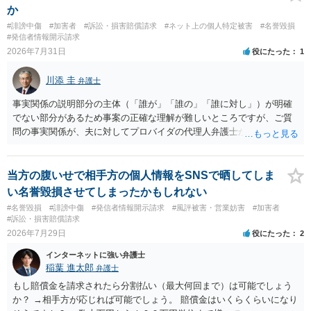
第ですので何とも言えません。公開の場で回答するには情報が乏し
か
く、ここで詳細を明らかにすることは事案の特定に繋がってしまうの
#誹謗中傷
#加害者
#訴訟・損害賠償請求
#ネット上の個人特定被害
#名誉毀損
で、弁護士へ直接相談した方がよいです。
#発信者情報開示請求
2026年7月31日
役にたった
1
川添 圭
弁護士
事実関係の説明部分の主体（「誰が」「誰の」「誰に対し」）が明確
でない部分があるため事案の正確な理解が難しいところですが、ご質
問の事実関係が、夫に対してプロバイダの代理人弁護士から発信者情
報開示請求の意見照会が届いたということであれば、いずれは発信者
情報として夫の氏名と住所が開示され、開示請求者（の代理人弁護
士）が、夫に対して内容証明郵便を送ったり訴訟の提起がなされたり
当方の腹いせで相手方の個人情報をSNSで晒してしま
する可能性があるように思われます。この場合は、開示請求者（とあ
い名誉毀損させてしまったかもしれない
る女性？）の代理人弁護士へ、実は投稿者があなたであるという内容
#名誉毀損
#誹謗中傷
#発信者情報開示請求
#風評被害・営業妨害
#加害者
とともに、あなたから連絡することもあり得ます。 夫がクレーム電話
#訴訟・損害賠償請求
を入れた「相手方の法律事務所」というのがプロバイダの代理人の事
2026年7月29日
役にたった
2
務所であるのか、それとも開示請求者の代理人の事務所なのかが不明
インターネットに強い弁護士
ですが、もし前者であれば、書類の再送要請にはあまり意味はなく、
稲葉 進太郎
弁護士
一方、後者であるなら、夫を被告として提訴に至る可能性も考える必
要が出てきます。 あなたと夫との夫婦関係の状況（別居中なのか、夫
もし賠償金を請求されたら分割払い（最大何回まで）は可能でしょう
婦関係は良好なのか、あなたが夫へ嘘をついたのか等）がよくわから
か？ →相手方が応じれば可能でしょう。 賠償金はいくらくらいになり