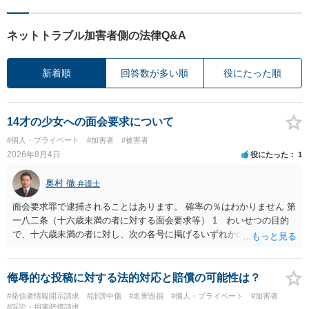
ネットトラブル加害者側の法律Q&A
新着順
回答数が多い順
役にたった順
14才の少女への面会要求について
#個人・プライベート
#加害者
#被害者
2026年8月4日
役にたった
1
奥村 徹
弁護士
面会要求罪で逮捕されることはあります。 確率の％はわかりません 第
一八二条（十六歳未満の者に対する面会要求等） 1 わいせつの目的
で、十六歳未満の者に対し、次の各号に掲げるいずれかの行為をした
者（当該十六歳未満の者が十三歳以上である場合については、その者
が生まれた日より五年以上前の日に生まれた者に限る。）は、一年以
下の拘禁刑又は五十万円以下の罰金に処する。 一 威迫し、偽計を用
侮辱的な投稿に対する法的対応と賠償の可能性は？
い又は誘惑して面会を要求すること。 二 拒まれたにもかかわらず、
#発信者情報開示請求
#誹謗中傷
#名誉毀損
#個人・プライベート
#加害者
反復して面会を要求すること。 三 金銭その他の利益を供与し、又は
#訴訟・損害賠償請求