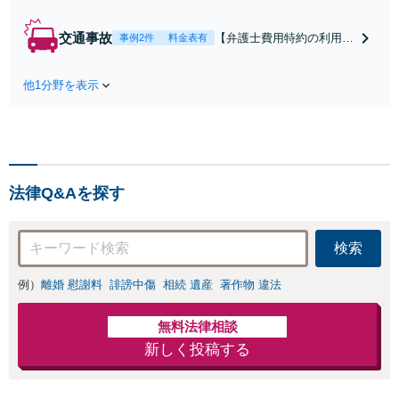
雑な手続き、全て対応
します！不利な条件で
交通事故
【弁護士費用特約の利用＆
事例2件
料金表有
合意してしまう前にご
Zoom相談可】【死亡・骨
相談ください。【土
折・後遺障害・むち打ち
地・不動産】長期化し
他1分野を表示
等】交通事故でご家族がな
ている問題もできる限
くなってしまった方やお怪
り円滑な交渉へと導き
我された方はまずご相談く
ます。事業承継／相続
ださい。ご自身での対応で
放棄も対応可能。【JR
は損をしてしまうかもしれ
千葉駅近く】駐車場あ
ません。代わりに交渉・手
り
法律Q&Aを探す
続きをし、負担を軽減。
検索
例）
離婚 慰謝料
誹謗中傷
相続 遺産
著作物 違法
無料法律相談
新しく投稿する