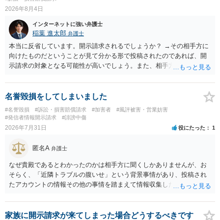
その申込み若しくは約束をして面会を要求すること。 2前項の罪を犯
2026年8月4日
し、よってわいせつの目的で当該十六歳未満の者と面会をした者は、
インターネットに強い弁護士
二年以下の拘禁刑又は百万円以下の罰金に処する。
稲葉 進太郎
弁護士
本当に反省しています。開示請求されるでしょうか？ →その相手方に
向けたものだということが見て分かる形で投稿されたのであれば、開
示請求の対象となる可能性が高いでしょう。また、相手方の投稿した
文章からすると、実際に発信者情報開示請求がなされる可能性がある
と存じます。発信者情報開示請求が進むと、投稿に使った回線の契約
者のところに、意見照会がなされます。アカウント情報開示の場合
名誉毀損をしてしまいました
は、アカウントの登録メールに意見照会がなされます。 また、された
#名誉毀損
#訴訟・損害賠償請求
#加害者
#風評被害・営業妨害
場合賠償金はいくらでしょうか。 →ケースバイケースであり、数万円
#発信者情報開示請求
#誹謗中傷
から１００万単位まで様々でしょう。裁判外であれば交渉して相手方
2026年7月31日
役にたった
1
の請求額から減額することを試みることとなるでしょう。
匿名A
弁護士
なぜ貴殿であるとわかったのかは相手方に聞くしかありませんが、お
そらく、「近隣トラブルの腹いせ」という背景事情があり、投稿され
たアカウントの情報その他の事情を踏まえて情報収集した結果、この
ような投稿をするのは貴殿しかいないと推測したもので、これに対し
貴殿が投稿した事実を認めてしまったことで「答え合わせ」になって
しまったのではないでしょうか。 相手方の動きについても、相手方次
家族に開示請求が来てしまった場合どうするべきです