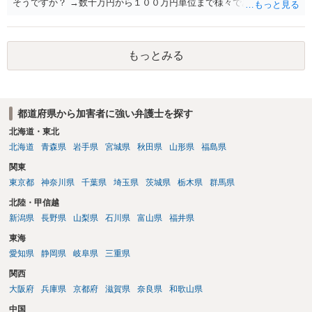
ないところがあり、実際にどのような対応がベターなのかを正確に検
そうですか？ →数十万円から１００万円単位まで様々であり、不明で
討するためには、公開の相談ではなく、詳しい事実関係を整理した上
す。相手方から相談者様に対し請求がなされた場合、減額や分割の交
で弁護士へ直接相談するべきでしょう。
渉が行われ、双方合意に至れば支払が開始され、決裂して相手方が訴
訟提起を選択すれば訴訟の中で解決がなされる流れが通常です。
もっとみる
都道府県から加害者に強い弁護士を探す
北海道・東北
北海道
青森県
岩手県
宮城県
秋田県
山形県
福島県
関東
東京都
神奈川県
千葉県
埼玉県
茨城県
栃木県
群馬県
北陸・甲信越
新潟県
長野県
山梨県
石川県
富山県
福井県
東海
愛知県
静岡県
岐阜県
三重県
関西
大阪府
兵庫県
京都府
滋賀県
奈良県
和歌山県
中国