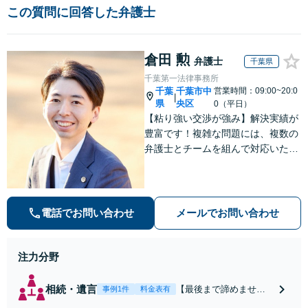
この質問に回答した弁護士
倉田 勲
弁護士
千葉県
千葉第一法律事務所
千葉
千葉市中
営業時間：09:00~20:0
|
県
央区
0（平日）
【粘り強い交渉が強み】解決実績が
豊富です！複雑な問題には、複数の
弁護士とチームを組んで対応いたし
ます。【安心・分かりやすい料金体
系】些細なお悩みにも、丁寧に寄り
添い、不安を軽減します。まずはお
気軽にご相談ください。
電話でお問い合わせ
メールでお問い合わせ
注力分野
相続・遺言
【最後まで諦めませ
事例1件
料金表有
ん】親族間の交渉、複