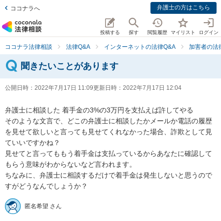
弁護士の方はこちら
ココナラへ
投稿する
探す
閲覧履歴
マイリスト
ログイン
ココナラ法律相談
法律Q&A
インターネットの法律Q&A
加害者の法
聞きたいことがあります
公開日時：
2022年7月17日 11:09
更新日時：
2022年7月17日 12:04
弁護士に相談した 着手金の3%の3万円を支払えば許してやる

そのような文言で、どこの弁護士に相談したかメールか電話の履歴
を見せて欲しいと言っても見せてくれなかった場合、詐欺として見
ていいですかね？

見せてと言ってももう着手金は支払っているからあなたに確認して
もらう意味がわからないなど言われます。

ちなみに、弁護士に相談するだけで着手金は発生しないと思うので
すがどうなんでしょうか？
匿名希望 さん