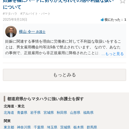
妊娠を機にパートに切りかえられその他不利益な扱い
について
#マタハラ
#アルバイト・パート
2025年9月19日
役にたった
1
横山 令一
弁護士
妊娠に関連する事情を理由に労働者に対して不利益な取扱いをするこ
とは、男女雇用機会均等法9条で禁止されています。 なので、あなた
の事例で、正規雇用から非正規雇用に降格されたことは、違法の疑い
が強いです。 男女雇用機会均等法の問題については、都道府県の労働
局の「雇用環境・均等室」が、紛争解決の援助をすることとされてい
ます。まずはそこを指名して、改めて労働局に相談することをお勧め
もっとみる
します。
都道府県からマタハラに強い弁護士を探す
北海道・東北
北海道
青森県
岩手県
宮城県
秋田県
山形県
福島県
関東
東京都
神奈川県
千葉県
埼玉県
茨城県
栃木県
群馬県