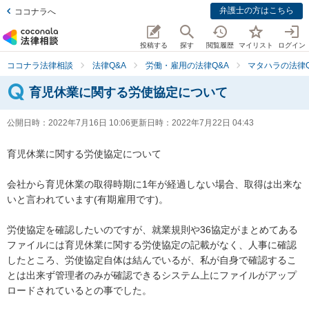
弁護士の方はこちら
ココナラへ
投稿する
探す
閲覧履歴
マイリスト
ログイン
ココナラ法律相談
法律Q&A
労働・雇用の法律Q&A
マタハラの法律Q
育児休業に関する労使協定について
公開日時：
2022年7月16日 10:06
更新日時：
2022年7月22日 04:43
育児休業に関する労使協定について

会社から育児休業の取得時期に1年が経過しない場合、取得は出来な
いと言われています(有期雇用です)。

労使協定を確認したいのですが、就業規則や36協定がまとめてある
ファイルには育児休業に関する労使協定の記載がなく、人事に確認
したところ、労使協定自体は結んでいるが、私が自身で確認するこ
とは出来ず管理者のみが確認できるシステム上にファイルがアップ
ロードされているとの事でした。
