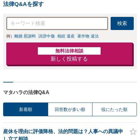
法律Q&Aを探す
検索
例）
離婚 慰謝料
誹謗中傷
相続 遺産
著作物 違法
無料法律相談
新しく投稿する
マタハラの法律Q&A
新着順
回答数が多い順
役にたった順
産休を理由に評価降格、法的問題は？人事への異議申
し立て相談