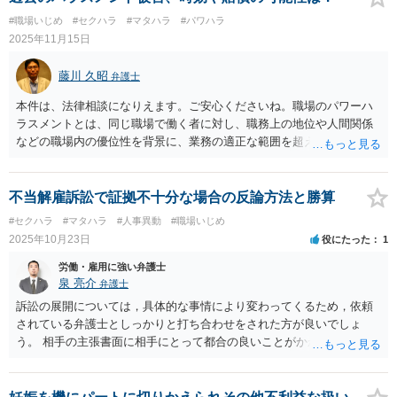
に、通院費などの実費が含まれます。 労働基準法 （産前産後） 第六
#職場いじめ
#セクハラ
#マタハラ
#パワハラ
十五条 使用者は、六週間（多胎妊娠の場合にあつては、十四週間）
2025年11月15日
以内に出産する予定の女性が休業を請求した場合においては、その者
を就業させてはならない。 ② 使用者は、産後八週間を経過しない女
藤川 久昭
弁護士
性を就業させてはならない。ただし、産後六週間を経過した女性が請
求した場合において、その者について医師が支障がないと認めた業務
本件は、法律相談になりえます。ご安心くださいね。職場のパワーハ
に就かせることは、差し支えない。
ラスメントとは、同じ職場で働く者に対し、職務上の地位や人間関係
などの職場内の優位性を背景に、業務の適正な範囲を超えて、精神
的・身体的苦痛を与える又は職場環境を悪化させる行為をいいます。
本件の言動が、これらに該当するかどうか、証拠に基づいて、子細な
分析と慎重な対応が必要です。客観的証拠が不可欠です。１０年は時
不当解雇訴訟で証拠不十分な場合の反論方法と勝算
効すれすれです。どうしてもどうしても納得いかなければ、この手の
#セクハラ
#マタハラ
#人事異動
#職場いじめ
問題に精通した弁護士等に、証拠等を直接示すなどして、詳細で分析
2025年10月23日
役にたった
1
していただくのが良いと思われます。法的責任をきちんと追及された
い場合には、労働法にかなり詳しく、上記に関係した法理等にも通じ
労働・雇用に強い弁護士
た弁護士等に相談し、法的に正確に分析してもらい、今後の対応を検
泉 亮介
弁護士
討するべきです。
訴訟の展開については，具体的な事情により変わってくるため，依頼
されている弁護士としっかりと打ち合わせをされた方が良いでしょ
う。 相手の主張書面に相手にとって都合の良いことがかかれているこ
とは一般的であり，裏付けとなる証拠がない状態であればその書面の
記載を裁判官がそのまま信用して判断をすると言うことは無いかと思
われます。