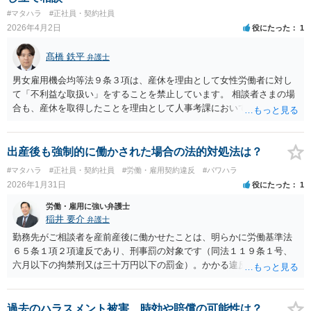
#マタハラ
#正社員・契約社員
2026年4月2日
役にたった
1
髙橋 鉄平
弁護士
男女雇用機会均等法９条３項は、産休を理由として女性労働者に対し
て「不利益な取扱い」をすることを禁止しています。 相談者さまの場
合も、産休を取得したことを理由として人事考課において評価を下げ
られ、昇格が無くなったということですので、まさにこの「不利益な
取扱い」に該当すると考えられます。 したがって、社内の苦情受付窓
口や各都道府県の労働局に対して、産休を理由に不利益な取扱いをさ
出産後も強制的に働かされた場合の法的対処法は？
れた旨ご相談されると良いかと思います。
#マタハラ
#正社員・契約社員
#労働・雇用契約違反
#パワハラ
2026年1月31日
役にたった
1
労働・雇用に強い弁護士
稲井 要介
弁護士
勤務先がご相談者を産前産後に働かせたことは、明らかに労働基準法
６５条１項２項違反であり、刑事罰の対象です（同法１１９条１号、
六月以下の拘禁刑又は三十万円以下の罰金）。かかる違反行為を労働
基準監督署に申告することが考えられます（同法１０４条１項）。 民
事上の請求として、①未払賃金の支払請求、②不法行為に基づく損害
賠償請求をすることが考えられます。②の損害額には、慰謝料の他
過去のハラスメント被害、時効や賠償の可能性は？