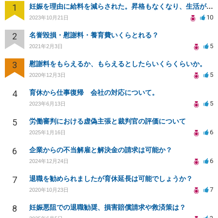
1
妊娠を理由に給料を減らされた。昇格もなくなり、生活が苦しい。
10
2023年10月21日
2
名誉毀損・慰謝料・養育費いくらとれる？
5
2021年2月3日
3
慰謝料をもらえるか、もらえるとしたらいくらくらいか。
5
2020年12月3日
4
育休から仕事復帰 会社の対応について。
5
2023年6月13日
5
労働審判における虚偽主張と裁判官の評価について
6
2025年1月16日
6
企業からの不当解雇と解決金の請求は可能か？
6
2024年12月24日
7
退職を勧められましたが育休延長は可能でしょうか？
7
2020年10月23日
8
妊娠悪阻での退職勧奨、損害賠償請求や救済策は？