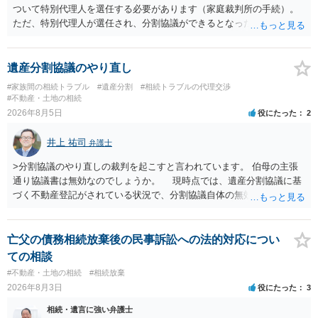
ついて特別代理人を選任する必要があります（家庭裁判所の手続）。
ただ、特別代理人が選任され、分割協議ができるとなったとしても、
不動産の名義の全部を自分にできるかどうかは別問題です。未成年者
の権利も守られなければならないからです。 相続財産全体で、未成年
者の権利が守られているかどうかを判断しなければなりません。 単
遺産分割協議のやり直し
に、未成年者を今後養育するのは、自分だからという理由では、法定
#家族間の相続トラブル
#遺産分割
#相続トラブルの代理交渉
相続分以上に多くの遺産を取得することができるというわけではあり
#不動産・土地の相続
ません。
2026年8月5日
役にたった
2
井上 祐司
弁護士
>分割協議のやり直しの裁判を起こすと言われています。 伯母の主張
通り協議書は無効なのでしょうか。 現時点では、遺産分割協議に基
づく不動産登記がされている状況で、分割協議自体の無効を裁判所が
認めたわけではないので、分割協議の効力に影響はありません。 先
方の訴訟の主張及び立証次第ですが、 ・御祖母様の認知能力に関する
医師の意見書、筆跡鑑定 が提出されればその効力が否定される可能性
亡父の債務相続放棄後の民事訴訟への法的対応につい
はありますが、 ・伯母様自身が分割協議に加わっていること ・御祖母
ての相談
様の意に反する遺産分割協議を行う実益が誰にあったかの立証が困難
#不動産・土地の相続
#相続放棄
であること からすると、実際に遺産分割協議の効力が否定される可能
2026年8月3日
役にたった
3
性はそれほど高くない（立証のハードルは非常に高い）ということが
言えると思います。
相続・遺言に強い弁護士