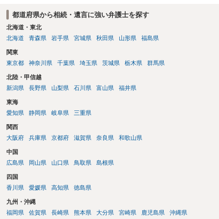
う。数万円でやってくれるはずです。 ただ、法テラスは予約が取りづ
都道府県から相続・遺言に強い弁護士を探す
らい（希望者が多く予約できてもしばらく先になる）ようですので、
比較的短い熟慮期間のことを考えると、来週早々すぐにでも御連絡す
北海道・東北
る方が良いでしょう。 もし法テラスが御利用になれない、あるいは時
北海道
青森県
岩手県
宮城県
秋田県
山形県
福島県
間がない等であれば、相続を取扱分野としている弁護士を適宜探し
関東
（WEB等で）、問い合わせてみることです。相続を扱う弁護士でも相
東京都
神奈川県
千葉県
埼玉県
茨城県
栃木県
群馬県
続放棄は比較的安価な手数料でのお仕事になるのであまり前向きに受
けてくれないところもあるようです。 複数の法律事務所に聞いて（相
北陸・甲信越
見積もりをとって）、一番安いところでやってもらうことに決めれ
新潟県
長野県
山梨県
石川県
富山県
福井県
ば、キューちゃんママさんの御希望をかなえることができるのではな
東海
いでしょうか。 あるいは相続放棄であれば御自分でできなくもないと
は思います。その場合、かかるのは戸籍等の取得費用と印紙代だけと
愛知県
静岡県
岐阜県
三重県
なります。家庭裁判所のサイトから用紙を取得すると共に必要な書類
関西
を確認し、印紙と共に家庭裁判所に提出して相続放棄申述受理通知書
大阪府
兵庫県
京都府
滋賀県
奈良県
和歌山県
を待つという流れになります。
中国
広島県
岡山県
山口県
鳥取県
島根県
四国
香川県
愛媛県
高知県
徳島県
九州・沖縄
福岡県
佐賀県
長崎県
熊本県
大分県
宮崎県
鹿児島県
沖縄県