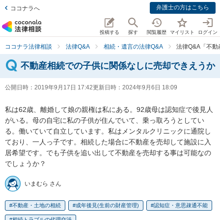
弁護士の方はこちら
ココナラへ
投稿する
探す
閲覧履歴
マイリスト
ログイン
ココナラ法律相談
法律Q&A
相続・遺言の法律Q&A
法律Q&A「不
不動産相続での子供に関係なしに売却できえうか
公開日時：
2019年9月17日 17:42
更新日時：
2024年9月6日 18:09
私は62歳、離婚して娘の親権は私にある。92歳母は認知症で後見人
がいる。母の自宅に私の子供が住んでいて、乗っ取ろうとしてい
る。働いていて自立しています。私はメンタルクリニックに通院し
ており、一人っ子です。相続した場合に不動産を売却して施設に入
居希望です。でも子供を追い出して不動産を売却する事は可能なの
でしょうか？
いまむら さん
不動産・土地の相続
成年後見(生前の財産管理)
認知症・意思疎通不能
相続トラブルの代理交渉