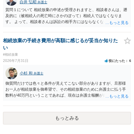
白井 弘昭
弁護士
質問１について 相続放棄の申述が受理されますと、相談者さんは、遡
及的に（被相続人の死亡時にさかのぼって）相続人ではなくなりま
す。 よって、相談者さんは訴訟の相手方にはならなくなるので（明け
渡し請求の対象ではなくなるので）請求棄却となります。 相続放棄受
理証明を家庭裁判所で取得し、コピーを答弁書に添えて裁判所に提出
してください。 質問２について 請求棄却を求める答弁書を提出すれ
相続放棄の手続き費用が高額に感じるが妥当か知りた
ば、第１回期日は出席する必要がありません。その日は差支え（用事
い
があり出席できない）との記載で十分です。 質問３について 弁護士で
#相続放棄
はないので、ｍｉｎｔｓでの提出の必要は無いと思います。郵送（期
2026年7月31日
役にたった
6
限までに届けばよい）で十分です。 詳細は、書面記載の裁判所書記官
にお問い合わせください。 以上、ご参考まで。
小杉 和
弁護士
御質問だけでは色々と条件が見えてこない部分がありますが、旦那様
お一人が相続放棄を御希望で、その相続放棄のために弁護士に払う手
数料が40万円ということであれば、現在は弁護士報酬が自由化されて
いるとはいえ、相当高額という印象です。私のところではその4分の1
です。 ただ、弁護士に払う手数料とは別に戸籍の用意に一定の実費が
かかることになりますので、その費用も支払うべきものとして頭に置
もっとみる
いておいてください。 話を元に戻して、弁護士に対する手数料です
が、旦那様の収入や財産にもよりますが、法テラスに御連絡なさって
弁護士との相談を予約して受任してもらうのが一番安上がりでしょ