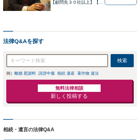
【顧問先３０社以上】【相
続・遺言関連書籍出版】
【年間相続案件20件以上】
ベテラン弁護士と若手の優
秀な弁護士で多様なニーズ
にお応えします。相続・遺
法律Q&Aを探す
産分割、遺留分問題でお困
りの方は是非一度ご相談く
ださい！
検索
例）
離婚 慰謝料
誹謗中傷
相続 遺産
著作物 違法
無料法律相談
新しく投稿する
相続・遺言の法律Q&A