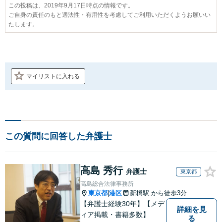
この投稿は、2019年9月17日時点の情報です。
ご自身の責任のもと適法性・有用性を考慮してご利用いただくようお願いい
たします。
マイリストに入れる
この質問に回答した弁護士
高島 秀行
弁護士
東京都
高島総合法律事務所
東京都
港区
新橋駅
から徒歩3分
|
【弁護士経験30年】【メデ
詳細を見
ィア掲載・書籍多数】
る