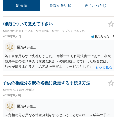
新着順
回答数が多い順
役にたった順
相続について教えて下さい
#家族間の相続トラブル
#相続放棄
#相続トラブルの代理交渉
2026年8月7日
役にたった
2
匿名A
弁護士
若干言葉足らずで失礼しました。 弁護士であれ司法書士であれ、相続
放棄手続の依頼を受け家庭裁判所への書類提出まで行った場合には、
順位が繰り上がる方への連絡を事実上（サービスとして）行うことは
あります。その「連絡」だけを弁護士が業務としてお受けすることは
できない、という意味でした。
子供の相続分を親の名義に変更する手続き方法
#相続登記（義務化対応）
2026年8月6日
匿名A
弁護士
法定相続分と異なる遺産分割をするということなので、未成年の子に