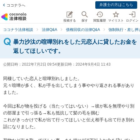
弁護士の方はこちら
ココナラへ
投稿する
探す
閲覧履歴
マイリスト
ログイン
ココナラ法律相談
法律Q&A
債権回収の法律Q&A
強制執行・差し押
暴力沙汰の喧嘩別れをした元恋人に貸したお金を
返してほしいです。
公開日時：
2022年7月2日 09:54
更新日時：
2024年9月4日 11:43
同棲していた恋人と喧嘩別れしました。

元々喧嘩が多く、私が手を出してしまう事ややり返される事があり
ました。

今回は私が物を投げる（当たってはいない）→彼が私を無理やり別
の部屋まで引っ張る→私も抵抗して髪の毛を掴む

これがきっかけで私が出て行ってほしいと伝え相手も出て行き別れ
話になりました。
