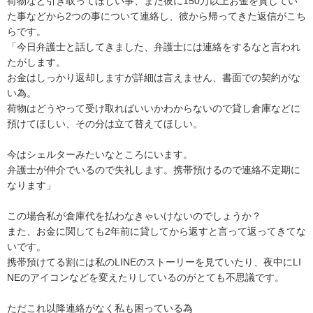
荷物など引き取ってほしい事、また彼に150万以上お金を貸してい
た事などから2つの事について連絡し、彼から帰ってきた返信がこち
らです。

「今日弁護士と話してきました、弁護士には連絡をするなと言われ
たがします。

お金はしっかり返却しますが詳細は言えません、書面での契約がな
い為。

荷物はどうやって受け取ればいいかわからないので貸し倉庫などに
預けてほしい、その分は立て替えてほしい。

今はシェルターみたいなところにいます。

弁護士が仲介でいるので失礼します。携帯預けるので連絡不定期に
なります」

この場合私が倉庫代を払わなきゃいけないのでしょうか？

また、お金に関しても2年前に貸してから返すと言って返ってきてな
いです。

携帯預けてる割には私のLINEのストーリーを見ていたり、夜中にLI
NEのアイコンなどを変えたりしているのがとても不思議です。

ただこれ以降連絡がなく私も困っている為
