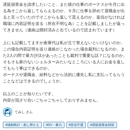
遅延損害金を請求したいこと、また彼の仕事のボーナスが今月に出
る為そこから返してもらえるのか、９月に仕事を辞めて退職金が出
ると言っていたのでそこからも返して貰えるのか、返信がなければ
職場に内容証明を送る（所在不明な為）ことを記載しましたが返っ
てきません（連絡は開封済みと出ているので読まれています）

上にも記載してますが倉庫代は私が立て替えないといけないのか。

この場合内容証明を送り連絡がこなかった場合裁判になるのか。ま
た2人の間で暴力沙汰があったことも裁判で重要な話？になるのか。

そもそも家のないシェルターみたいなところにいる人にお金を返し
てもらう事はできるのか。

ボーナスや退職金、給料などから法的に優先し私に支払ってもらう
ことなどはできるのでしょうか。

以上のことが知りたいです。

内容が混ざり合いごちゃごちゃしておりすみません。
てみし さん
強制執行・差し押さえ
DV・暴力
音信不通
遅延損害金回収