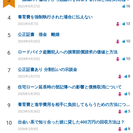
3
16
2021年9月27日
4
養育費を強制執行された場合に払えない
13
2021年4月7日
5
公正証書 借金 離婚
10
2024年9月26日
6
ロードバイク盗難犯人への損害賠償請求の価値と方法
10
2024年9月20日
7
公正証書あり 分割払いの示談金
8
2021年1月27日
8
住宅ローン延長時の登記簿への影響と債務取消について
5
2025年5月29日
9
養育費と進学費用を相手に負担してもらうための方法について
5
2023年5月26日
10
出会い系で知り合った彼に貸した400万円の回収方法は？
8
2026年2月9日