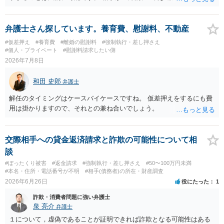
言ってきたとしても、あなたが同意していない以上、分割払いの合意
は成立していません。当初の返済期日も過ぎているため、一括返済を
求める権利があります。 具体的には、以下の手順で進めるのが効果的
弁護士さん探しています。養育費、慰謝料、不動産
です。 分割拒否と一括請求の通知：PayPayのメッセージ等で「分割
#仮差押え
#養育費
#離婚の慰謝料
#強制執行・差し押さえ
払いには同意していないため、残額の一括払いを求める」旨を明確に
#個人・プライベート
#慰謝料請求したい側
伝えます。 相手の本名・住所の確認：応じない場合に法的手段（少額
2026年7月8日
訴訟など）をとるには、相手の身元が必要です。分からない場合は、
まず本名や住所の特定を進めてください。 相手が購入した高額商品
和田 史郎
弁護士
（Switch2等）の事実も踏まえ、応じない場合は法的措置を辞さない姿
勢で交渉に臨むのが現実的かと思います。
解任のタイミングはケースバイケースですね。 仮差押えをするにも費
用は掛かりますので、それとの兼ね合いでしょう。
交際相手への貸金返済請求と詐欺の可能性について相
談
#ぼったくり被害
#返金請求
#強制執行・差し押さえ
#50〜100万円未満
#本名・住所・電話番号が不明
#相手(債務者)の所在・財産調査
2026年6月26日
役にたった
1
詐欺・消費者問題に強い弁護士
泉 亮介
弁護士
１について，虚偽であることが証明できれば詐欺となる可能性はある