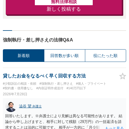
無料法律相談
新しく投稿する
強制執行・差し押さえの法律Q&A
新着順
回答数が多い順
役にたった順
貸したお金をなるべく早く回収する方法
#少額訴訟の相談・依頼
#強制執行・差し押さえ
#個人・プライベート
#契約書・借用書なし
#内容証明作成送付
#140万円以下
2026年7月28日
澁谷 望
弁護士
回答いたします。※弁護士により見解は異なる可能性があります。 結
論から申し上げますと、相手に対して残額（29万円）の一括返済を請
求することは法的に可能です。 相手が一方的に「月少額ずつ返す」と