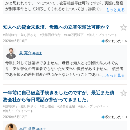
かと思われます。 ２について，被害相談等は可能ですが，実際に警察
が刑事事件として対応してくれるかについては，詐欺であることをど
の程度証明できる資料があるかによってくぁってくるかと思われま
す。 ３について，相手と連絡が取れるのであれば内容証明や電話での
連絡等から交渉をすることtなるかと思われます。弁護士を立てること
知人への貸金未返済、母親への立替依頼は可能か？
を想定されている場合，裁判をする場合だと，弁護士費用との関係か
#強制執行・差し押さえ
#債権回収代行
#140万円以下
#個人・プライベート
ら全額回収できたとしてもご自身の経済的な利益は少ないかと思われ
2026年6月16日
役にたった
6
ます。 ４について，実際の内容次第ですが，可能な場合も多いです。
５について，可能かと思われます。 ６について，内容証明については
泉 亮介
弁護士
住んで居る場所が判明しないと送付は出来ないでしょう。裁判手続き
については，住民票上の住所へ住んでいないことを調査したうえで，
母親に対しては請求できません。母親は知人とは別個の法人格であ
公示送達という方法により訴訟提起することとなります。 ７につい
り、支払督促の当事者でもないため支払い義務がありません。 債務者
て，プライバシー権侵害や名誉権侵害として相手から逆に請求を受け
である知人の差押財産が見つからないということであれば、現実的に
るきっかけとなりかねないため，避けたほうが良いかと思われます。
それ以上の回収は難しいかと思われます。
一年前に自己破産手続きをしたのですが、最近また債
務会社から毎日電話が掛かってきました。
#強制執行・差し押さえ
#自己破産
#消費者金融
#個人・プライベート
#個人・プライベート
2026年6月12日
役にたった
1
本庄 卓磨
弁護士