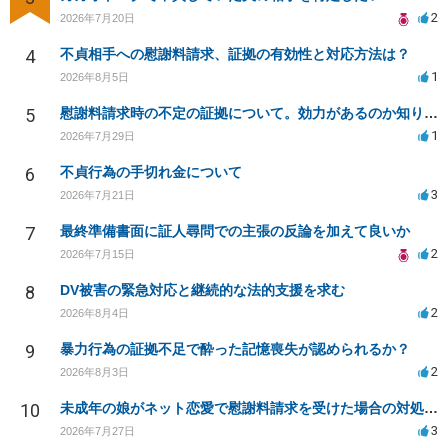
2
2026年7月20日
4
不貞相手への慰謝料請求、証拠の有効性と対応方法は？
1
2026年8月5日
5
慰謝料請求時の不定の証拠について。効力があるのか知りたい。
1
2026年7月29日
6
不貞行為の手切れ金について
3
2026年7月21日
7
最終準備書面に証人尋問での主張の反論を加えて良いか
2
2026年7月15日
8
DV被害の緊急対応と継続的な法的支援を求む
2
2026年8月4日
9
暴力行為の証拠不足で酔った記憶喪失が認められるか？
2
2026年8月3日
10
未成年の娘がネット恋愛で慰謝料請求を受けた場合の対処法は？
3
2026年7月27日