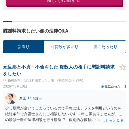
新しく投稿する
慰謝料請求したい側の法律Q&A
新着順
回答数が多い順
役にたった順
元旦那と不貞・不倫をした 複数人の相手に慰謝料請求
をしたい
#不倫慰謝料
#慰謝料請求したい側
#異性関係(不貞等)
2026年8月10日
役にたった
1
倉田 勲
弁護士
少し期間が空いてしまっているので早急に法テラスを利用というのを
絶対条件で弁護士さんにご相談したいです →申し訳ありませんが、こ
の場は一般の法律相談を行う場所で、個別的な依頼についてやり取り
することが禁止されています。 弁護士に依頼を前提に相談したいとい