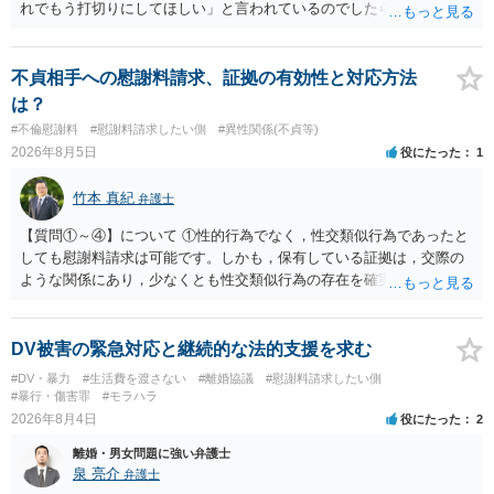
れでもう打切りにしてほしい」と言われているのでしたら、あまり結
論は変わらないかもしれないですね。 所轄の警察を飛び越えて、直接
検察庁に訴えるのもありかもしれないですが、実際に捜査をするの
は、結局所轄だと思われますので、やはり結論は変わらないかもしれ
不貞相手への慰謝料請求、証拠の有効性と対応方法
ないです。 一度、最寄りの「刑事に強い」とうたっている弁護士に相
は？
談してみてはいかがでしょうか。 以上、ご参考まで。
#不倫慰謝料
#慰謝料請求したい側
#異性関係(不貞等)
2026年8月5日
役にたった
1
竹本 真紀
弁護士
【質問①～④】について ①性的行為でなく，性交類似行為であったと
しても慰謝料請求は可能です。しかも，保有している証拠は，交際の
ような関係にあり，少なくとも性交類似行為の存在を確実に証明でき
るものです（裏を返せば，証拠で認められる範囲でしか認めていない
ことを窺わせるものです。）。ですから，慰謝料請求を進めることで
よいと思います。 ただ．慰謝料額については，婚姻破綻に至っていな
DV被害の緊急対応と継続的な法的支援を求む
いとして，この点を考慮されることになるかもしれません。 ②夫との
#DV・暴力
#生活費を渡さない
#離婚協議
#慰謝料請求したい側
今後のことを考えて書いてもらうか否かを検討するのがよいと思いま
#暴行・傷害罪
#モラハラ
す。今ある証拠以上のことを証明（証明力を強めることも含む）でき
2026年8月4日
役にたった
2
るのであれば，前向きに検討を進めるという考え方でもよいでしょ
離婚・男女問題に強い弁護士
う。慰謝料請求としては証拠として使えることが前提であり，その価
泉 亮介
弁護士
値と夫との関係との均衡のように思います。 ③行政書士に委任をして