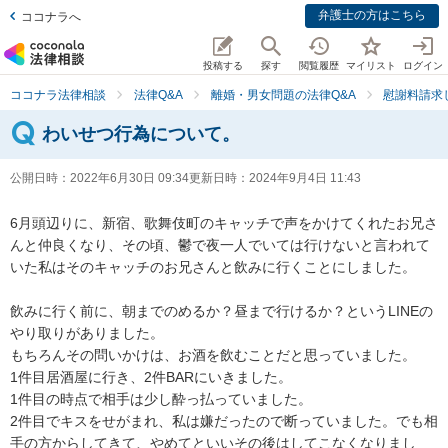
弁護士の方はこちら
ココナラへ
投稿する
探す
閲覧履歴
マイリスト
ログイン
ココナラ法律相談
法律Q&A
離婚・男女問題の法律Q&A
慰謝料請求
わいせつ行為について。
公開日時：
2022年6月30日 09:34
更新日時：
2024年9月4日 11:43
6月頭辺りに、新宿、歌舞伎町のキャッチで声をかけてくれたお兄さ
んと仲良くなり、その頃、鬱で夜一人でいては行けないと言われて
いた私はそのキャッチのお兄さんと飲みに行くことにしました。

飲みに行く前に、朝までのめるか？昼まで行けるか？というLINEの
やり取りがありました。

もちろんその問いかけは、お酒を飲むことだと思っていました。

1件目居酒屋に行き、2件BARにいきました。

1件目の時点で相手は少し酔っ払っていました。

2件目でキスをせがまれ、私は嫌だったので断っていました。でも相
手の方からしてきて、やめてといいその後はしてこなくなりまし