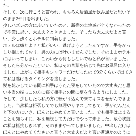
た。

そして、次に行こうと言われ、もちろん居酒屋か飲み屋だと思いそ
のまま2件目を出ました。

少しハズレの方に歩いていたのと、新宿の土地感が全くなかったの
で不安に思い、大丈夫？とききました。そしたら大丈夫だよと言
い、少し歩くとホテルに到着しました。

ホテルは嫌だよ？と私がいい、逃げようとしたんですが、手をがっ
しり掴まれており、男の力には叶いませんでした。そのままホテル
にはいってしまい、こわいから何もしないでねと私が言いました。
そしたら分かったといい、私はその言葉を信じて先にお風呂に入り
ました。上がって相手もシャワーだけだったので3分くらいで出てき
て私は逃げるタイミングを逃しました。

髪を乾かしている間に相手はうたた寝をしていたので大丈夫だと思
い本当の端っこの方に寝て相手との間に壁を作るようにしました。

そして、少ししたら私の方に転がり込んで来てキスをせがんできま
した。当然私は拒否してでも無理やりキスしてきて、手がだんだん
と下の方にいき、ほんとにやめてと言いました。でも相手は止まる
ことを知らずに、私を無視して力だけでやって来ました。放心状態
の私は抵抗しきれず、そのままやってしまいました。中出しだけは
ほんとにやめてくださいと言うと大丈夫だよと言い普通かのように