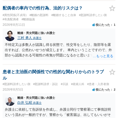
うことでしたら、ココナラ法律相談の「弁護士検索」で法テラス利用
可能な弁護士に直接お問い合わせください。
配偶者の車内での性行為、法的リスクは？
#異性関係(不貞等)
#離婚の慰謝料
#離婚すること自体
#慰謝料請求したい側
#有責配偶者
#離婚協議
2026年8月11日
役にたった
1
離婚・男女問題に強い弁護士
三村 勇人
弁護士
不特定又は多数人が認識し得る状態で、性交等をしたり、陰部等を露
出すれば、公然わいせつが成立します。 車内ということですので、外
部から認識される可能性の有無が問題になるかと思います。
患者と主治医の関係性での性的な関わりからのトラブ
ル
#慰謝料請求したい側
#慰謝料請求・訴訟
#示談
#産婦人科
#患者・入所者側
2026年8月5日
役にたった
2
離婚・男女問題に強い弁護士
白井 弘昭
弁護士
弁護士に依頼して告訴状を作成し、弁護士同行で警察署にて事情説明
という流れが一般的ですが、警察から「被害届は、出してもいいがそ