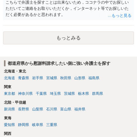
いるのであれば，どのような内容の委任なのか不明ですが，その行政
こちらで弁護士を探すことは出来ないため，ココナラの中でお探しい
書士との協議になると思います。請求するか，訴訟にするか，その点
ただいてご連絡をお取りいただくか，インターネット等でお探しいた
の見極めや，相手方は性交類似行為は認めているのか，それさえも否
だく必要があるかと思われます。
定しているのかによって，考え方・進め方は変わってくると思いま
す。 ④性交類似行為を認めているにもかかわらず支払を拒否するので
あれば，本人（行政書士でも同じだと思います。）への対応ではあま
もっとみる
り変わらないように思います。減額で折り合えるなら本人様の交渉で
もよいように思いますが，ゼロかどうかの観点であれば，訴訟に進む
しかなくなるようにも思います。そうしますと，お近くの弁護士に相
談して進めることを検討した方がよいようにも思います。
都道府県から慰謝料請求したい側に強い弁護士を探す
北海道・東北
北海道
青森県
岩手県
宮城県
秋田県
山形県
福島県
関東
東京都
神奈川県
千葉県
埼玉県
茨城県
栃木県
群馬県
北陸・甲信越
新潟県
長野県
山梨県
石川県
富山県
福井県
東海
愛知県
静岡県
岐阜県
三重県
関西